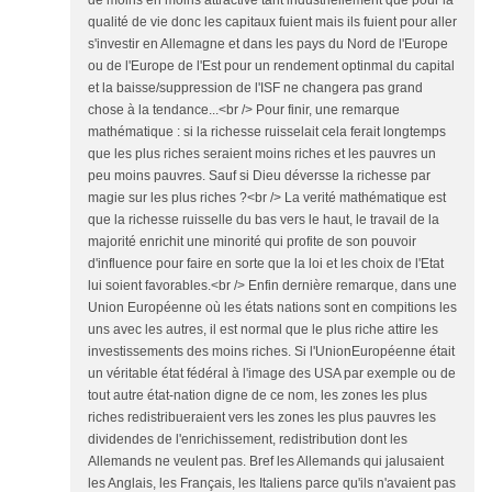
de moins en moins attractive tant industriellement que pour la
qualité de vie donc les capitaux fuient mais ils fuient pour aller
s'investir en Allemagne et dans les pays du Nord de l'Europe
ou de l'Europe de l'Est pour un rendement optinmal du capital
et la baisse/suppression de l'ISF ne changera pas grand
chose à la tendance...<br /> Pour finir, une remarque
mathématique : si la richesse ruisselait cela ferait longtemps
que les plus riches seraient moins riches et les pauvres un
peu moins pauvres. Sauf si Dieu déversse la richesse par
magie sur les plus riches ?<br /> La verité mathématique est
que la richesse ruisselle du bas vers le haut, le travail de la
majorité enrichit une minorité qui profite de son pouvoir
d'influence pour faire en sorte que la loi et les choix de l'Etat
lui soient favorables.<br /> Enfin dernière remarque, dans une
Union Européenne où les états nations sont en compitions les
uns avec les autres, il est normal que le plus riche attire les
investissements des moins riches. Si l'UnionEuropéenne était
un véritable état fédéral à l'image des USA par exemple ou de
tout autre état-nation digne de ce nom, les zones les plus
riches redistribueraient vers les zones les plus pauvres les
dividendes de l'enrichissement, redistribution dont les
Allemands ne veulent pas. Bref les Allemands qui jalusaient
les Anglais, les Français, les Italiens parce qu'ils n'avaient pas