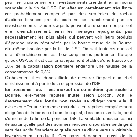
peut se transformer en investissements...rendant ainsi moins
scandaleux la fin de l'ISF. Cet effet est certainement très limité
car probablement compensé par des stratégies de rachat
d'actions financés par du cash ne se transformant pas en
investissements. D'autres agents peuvent être concernés par cet
effet d'enrichissement, ainsi les ménages épargnants, pas
nécessairement les plus aisés qui peuvent voir leurs produits
d'épargne mieux rémunérés par la bonne tenue de la Bourse
elle-même boostée par la fin de l'ISF. On sait toutefois que cet
effet d'enrichissement est beaucoup moins porteur en Europe
qu'aux USA où il est économétriquement établi qu'une hausse de
10% de la capitalisation boursière engendre une hausse de la
consommation de 0,8%.
Globalement il est donc difficile de mesurer l'impact d'un effet
enrichissement à partir de la suppression de l'ISF
En troisième lieu, il est inexact de considérer que seule la
Bourse
, elle-même réputée inutile selon Lordon,
voit le
déversement des fonds non taxés
se diriger vers elle
. Il
existe en effet une immense majorité d'entreprises complètement
éloignées de la bourse et dont le capital, d'essence familiale, peut
s'enrichir de la fin de la ponction ISF. La véritable question est ici
de savoir quelle part des sommes rendues disponibles se dirigent
vers des actifs financiers et quelle part se dirige vers un véritable
investissement productif. Ces parts dépendent aussi de la