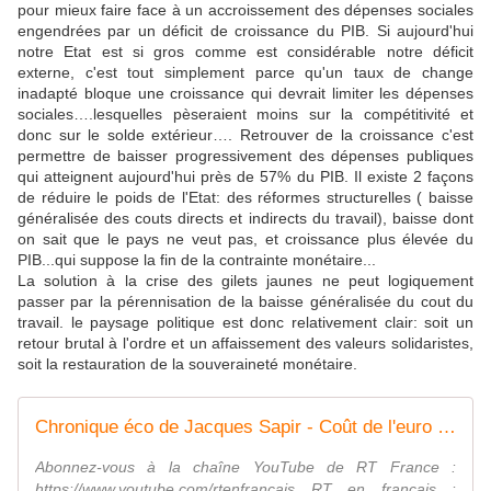
pour mieux faire face à un accroissement des dépenses sociales
engendrées par un déficit de croissance du PIB. Si aujourd'hui
notre Etat est si gros comme est considérable notre déficit
externe, c'est tout simplement parce qu'un taux de change
inadapté bloque une croissance qui devrait limiter les dépenses
sociales….lesquelles pèseraient moins sur la compétitivité et
donc sur le solde extérieur…. Retrouver de la croissance c'est
permettre de baisser progressivement des dépenses publiques
qui atteignent aujourd'hui près de 57% du PIB. Il existe 2 façons
de réduire le poids de l'Etat: des réformes structurelles ( baisse
généralisée des couts directs et indirects du travail), baisse dont
on sait que le pays ne veut pas, et croissance plus élevée du
PIB...qui suppose la fin de la contrainte monétaire...
La solution à la crise des gilets jaunes ne peut logiquement
passer par la pérennisation de la baisse généralisée du cout du
travail. le paysage politique est donc relativement clair: soit un
retour brutal à l'ordre et un affaissement des valeurs solidaristes,
soit la restauration de la souveraineté monétaire.
Chronique éco de Jacques Sapir - Coût de l'euro pour la France : un pognon de dingue?
Abonnez-vous à la chaîne YouTube de RT France :
https://www.youtube.com/rtenfrancais RT en français :