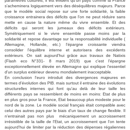
paramètres culturels, il est évident qu'un pays comme la France
s'acheminera logiquement vers des déséquilibres majeurs. Parce
que le modèle social repose sur une forte solidarité, la faible
croissance entrainera des déficits que l'on ne peut réduire sans
mette en cause la nature même du vivre ensemble. Et des
déficits qui seront les jumeaux des déficits extérieurs.
Symétriquement si le vivre ensemble passe moins par la
solidarité et repose davantage sur la responsabilité individuelle (
Allemagne, Hollande, etc.) l'épargne croissante viendra
consolider l'équilibre interne et autorisera des excédents
extérieurs. On sait aujourd'hui grâce aux travaux de Natixis
(Flash eco N°331- 8 mars 2019) que c'est l'épargne
exceptionnellement élevée en Allemagne qui explique l'essentiel
d'un surplus extérieur devenu mondialement inacceptable.
En conclusion l'euro introduit des divergences majeures en
termes d'évolution des PIB. mais surtout il entraine des évolutions
structurelles internes qui font qu'au delà de leur taille les
différents pays se ressemblent de moins en moins: Etat de plus
en plus gros pour la France, Etat beaucoup plus modeste pour le
nord de la zone. Le modèle social français était compatible avec
celui des autres pays par le biais d'un taux de change flexible. Il
n'entrainait pas non plus mécaniquement un accroissement
irrésistible de la taille de l'Etat, un accroissement que l'on tente
aujourd'hui de limiter par la réduction des dépenses régaliennes