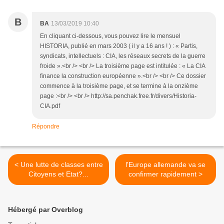
B
BA
13/03/2019 10:40
En cliquant ci-dessous, vous pouvez lire le mensuel
HISTORIA, publié en mars 2003 ( il y a 16 ans ! ) : « Partis,
syndicats, intellectuels : CIA, les réseaux secrets de la guerre
froide ».<br /> <br /> La troisième page est intitulée : « La CIA
finance la construction européenne ».<br /> <br /> Ce dossier
commence à la troisième page, et se termine à la onzième
page :<br /> <br /> http://sa.penchak.free.fr/divers/Historia-
CIA.pdf
Répondre
< Une lutte de classes entre
l'Europe allemande va se
Citoyens et Etat?...
confirmer rapidement >
Hébergé par Overblog