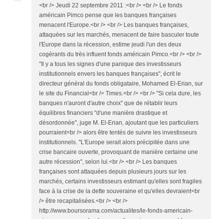
<br /> Jeudi 22 septembre 2011 :<br /> <br /> Le fonds
américain Pimco pense que les banques françaises
menacent l'Europe.<br /> <br /> Les banques françaises,
attaquées sur les marchés, menacent de faire basculer toute
l'Europe dans la récession, estime jeudi l'un des deux
cogérants du très influent fonds américain Pimco.<br /> <br />
"Il y a tous les signes d'une panique des investisseurs
institutionnels envers les banques françaises", écrit le
directeur général du fonds obligataire, Mohamed El-Erian, sur
le site du Financial<br /> Times.<br /> <br /> "Si cela dure, les
banques n'auront d'autre choix" que de rétablir leurs
équilibres financiers "d'une manière drastique et
désordonnée", juge M. El-Erian, ajoutant que les particuliers
pourraient<br /> alors être tentés de suivre les investisseurs
institutionnels. "L'Europe serait alors précipitée dans une
crise bancaire ouverte, provoquant de manière certaine une
autre récession", selon lui.<br /> <br /> Les banques
françaises sont attaquées depuis plusieurs jours sur les
marchés, certains investisseurs estimant qu'elles sont fragiles
face à la crise de la dette souveraine et qu'elles devraient<br
/> être recapitalisées.<br /> <br />
http://www.boursorama.com/actualites/le-fonds-americain-