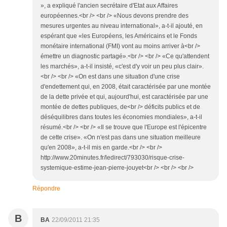
», a expliqué l'ancien secrétaire d'Etat aux Affaires
européennes.<br /> <br /> «Nous devons prendre des
mesures urgentes au niveau international», a-t-il ajouté, en
espérant que «les Européens, les Américains et le Fonds
monétaire international (FMI) vont au moins arriver à<br />
émettre un diagnostic partagé».<br /> <br /> «Ce qu'attendent
les marchés», a-t-il insisté, «c'est d'y voir un peu plus clair».
<br /> <br /> «On est dans une situation d'une crise
d'endettement qui, en 2008, était caractérisée par une montée
de la dette privée et qui, aujourd'hui, est caractérisée par une
montée de dettes publiques, de<br /> déficits publics et de
déséquilibres dans toutes les économies mondiales», a-t-il
résumé.<br /> <br /> «Il se trouve que l'Europe est l'épicentre
de cette crise». «On n'est pas dans une situation meilleure
qu'en 2008», a-t-il mis en garde.<br /> <br />
http://www.20minutes.fr/ledirect/793030/risque-crise-
systemique-estime-jean-pierre-jouyet<br /> <br /> <br />
Répondre
B
BA
22/09/2011 21:35