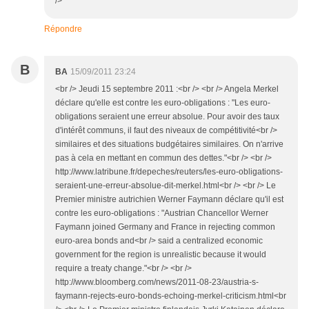
/>
Répondre
B
BA
15/09/2011 23:24
<br /> Jeudi 15 septembre 2011 :<br /> <br /> Angela Merkel
déclare qu'elle est contre les euro-obligations : "Les euro-
obligations seraient une erreur absolue. Pour avoir des taux
d'intérêt communs, il faut des niveaux de compétitivité<br />
similaires et des situations budgétaires similaires. On n'arrive
pas à cela en mettant en commun des dettes."<br /> <br />
http://www.latribune.fr/depeches/reuters/les-euro-obligations-
seraient-une-erreur-absolue-dit-merkel.html<br /> <br /> Le
Premier ministre autrichien Werner Faymann déclare qu'il est
contre les euro-obligations : "Austrian Chancellor Werner
Faymann joined Germany and France in rejecting common
euro-area bonds and<br /> said a centralized economic
government for the region is unrealistic because it would
require a treaty change."<br /> <br />
http://www.bloomberg.com/news/2011-08-23/austria-s-
faymann-rejects-euro-bonds-echoing-merkel-criticism.html<br