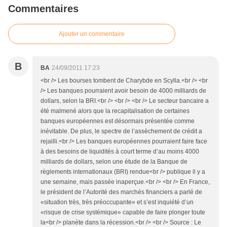
Commentaires
Ajouter un commentaire
B
BA
24/09/2011 17:23
<br /> Les bourses tombent de Charybde en Scylla.<br /> <br
/> Les banques pourraient avoir besoin de 4000 milliards de
dollars, selon la BRI.<br /> <br /> <br /> Le secteur bancaire a
été malmené alors que la recapitalisation de certaines
banques européennes est désormais présentée comme
inévitable. De plus, le spectre de l’assèchement de crédit a
rejailli.<br /> Les banques européennes pourraient faire face
à des besoins de liquidités à court terme d’au moins 4000
milliards de dollars, selon une étude de la Banque de
règlements internationaux (BRI) rendue<br /> publique il y a
une semaine, mais passée inaperçue.<br /> <br /> En France,
le président de l’Autorité des marchés financiers a parlé de
«situation très, très préoccupante» et s’est inquiété d’un
«risque de crise systémique» ­capable de faire plonger toute
la<br /> ­planète dans la récession.<br /> <br /> Source : Le