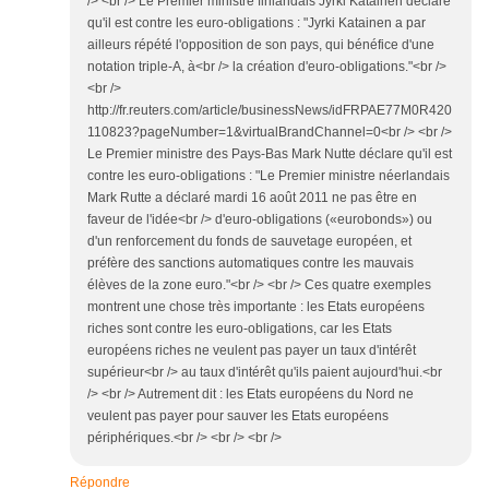
/> <br /> Le Premier ministre finlandais Jyrki Katainen déclare
qu'il est contre les euro-obligations : "Jyrki Katainen a par
ailleurs répété l'opposition de son pays, qui bénéfice d'une
notation triple-A, à<br /> la création d'euro-obligations."<br />
<br />
http://fr.reuters.com/article/businessNews/idFRPAE77M0R420
110823?pageNumber=1&virtualBrandChannel=0<br /> <br />
Le Premier ministre des Pays-Bas Mark Nutte déclare qu'il est
contre les euro-obligations : "Le Premier ministre néerlandais
Mark Rutte a déclaré mardi 16 août 2011 ne pas être en
faveur de l'idée<br /> d'euro-obligations («eurobonds») ou
d'un renforcement du fonds de sauvetage européen, et
préfère des sanctions automatiques contre les mauvais
élèves de la zone euro."<br /> <br /> Ces quatre exemples
montrent une chose très importante : les Etats européens
riches sont contre les euro-obligations, car les Etats
européens riches ne veulent pas payer un taux d'intérêt
supérieur<br /> au taux d'intérêt qu'ils paient aujourd'hui.<br
/> <br /> Autrement dit : les Etats européens du Nord ne
veulent pas payer pour sauver les Etats européens
périphériques.<br /> <br /> <br />
Répondre