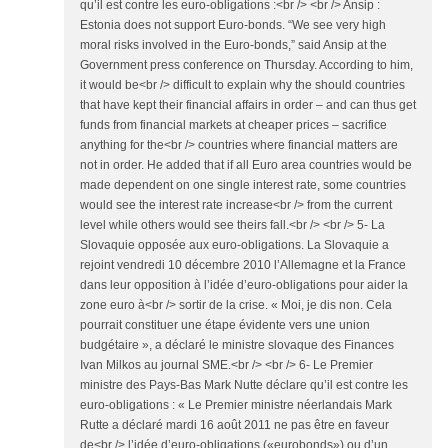
qu’il est contre les euro-obligations :<br /> <br /> Ansip :
Estonia does not support Euro-bonds. “We see very high
moral risks involved in the Euro-bonds,” said Ansip at the
Government press conference on Thursday. According to him,
it would be<br /> difficult to explain why the should countries
that have kept their financial affairs in order – and can thus get
funds from financial markets at cheaper prices – sacrifice
anything for the<br /> countries where financial matters are
not in order. He added that if all Euro area countries would be
made dependent on one single interest rate, some countries
would see the interest rate increase<br /> from the current
level while others would see theirs fall.<br /> <br /> 5- La
Slovaquie opposée aux euro-obligations. La Slovaquie a
rejoint vendredi 10 décembre 2010 l’Allemagne et la France
dans leur opposition à l’idée d’euro-obligations pour aider la
zone euro à<br /> sortir de la crise. « Moi, je dis non. Cela
pourrait constituer une étape évidente vers une union
budgétaire », a déclaré le ministre slovaque des Finances
Ivan Milkos au journal SME.<br /> <br /> 6- Le Premier
ministre des Pays-Bas Mark Nutte déclare qu’il est contre les
euro-obligations : « Le Premier ministre néerlandais Mark
Rutte a déclaré mardi 16 août 2011 ne pas être en faveur
de<br /> l’idée d’euro-obligations («eurobonds») ou d’un