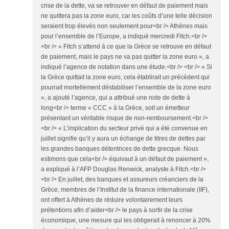
crise de la dette, va se retrouver en défaut de paiement mais
ne quittera pas la zone euro, car les coûts d’une telle décision
seraient trop élevés non seulement pour<br /> Athènes mais
pour l’ensemble de l’Europe, a indiqué mercredi Fitch.<br />
<br /> « Fitch s’attend à ce que la Grèce se retrouve en défaut
de paiement, mais le pays ne va pas quitter la zone euro », a
indiqué l’agence de notation dans une étude.<br /> <br /> « Si
la Grèce quittait la zone euro, cela établirait un précédent qui
pourrait mortellement déstabiliser l’ensemble de la zone euro
», a ajouté l’agence, qui a attribué une note de dette à
long<br /> terme « CCC » à la Grèce, soit un émetteur
présentant un véritable risque de non-remboursement.<br />
<br /> « L’implication du secteur privé qui a été convenue en
juillet signifie qu’il y aura un échange de titres de dettes par
les grandes banques détentrices de dette grecque. Nous
estimons que cela<br /> équivaut à un défaut de paiement »,
a expliqué à l’AFP Douglas Renwick, analyste à Fitch.<br />
<br /> En juillet, des banques et assureurs créanciers de la
Grèce, membres de l’Institut de la finance internationale (IIF),
ont offert à Athènes de réduire volontairement leurs
prétentions afin d’aider<br /> le pays à sortir de la crise
économique, une mesure qui les obligerait à renoncer à 20%