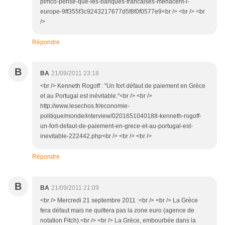
pimco-pense-que-les-banques-francaises-menacent-l-
europe-9ff355f3c9243217677d5f8f0f0577e9<br /> <br /> <br
/>
Répondre
B
BA
21/09/2011 23:18
<br /> Kenneth Rogoff : "Un fort défaut de paiement en Grèce
et au Portugal est inévitable."<br /> <br />
http://www.lesechos.fr/economie-
politique/monde/interview/0201651040188-kenneth-rogoff-
un-fort-defaut-de-paiement-en-grece-et-au-portugal-est-
inevitable-222442.php<br /> <br /> <br />
Répondre
B
BA
21/09/2011 21:09
<br /> Mercredi 21 septembre 2011 :<br /> <br /> La Grèce
fera défaut mais ne quittera pas la zone euro (agence de
notation Fitch).<br /> <br /> La Grèce, embourbée dans la