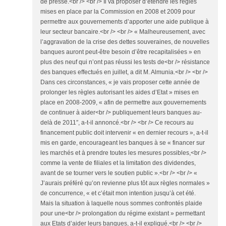
de presse.<br /> <br /> Il va proposer d’étendre les règles
mises en place par la Commission en 2008 et 2009 pour
permettre aux gouvernements d’apporter une aide publique à
leur secteur bancaire.<br /> <br /> « Malheureusement, avec
l’aggravation de la crise des dettes souveraines, de nouvelles
banques auront peut-être besoin d’être recapitalisées » en
plus des neuf qui n’ont pas réussi les tests de<br /> résistance
des banques effectués en juillet, a dit M. Almunia.<br /> <br />
Dans ces circonstances, « je vais proposer cette année de
prolonger les règles autorisant les aides d’Etat » mises en
place en 2008-2009, « afin de permettre aux gouvernements
de continuer à aider<br /> publiquement leurs banques au-
delà de 2011″, a-t-il annoncé.<br /> <br /> Ce recours au
financement public doit intervenir « en dernier recours », a-t-il
mis en garde, encourageant les banques à se « financer sur
les marchés et à prendre toutes les mesures possibles,<br />
comme la vente de filiales et la limitation des dividendes,
avant de se tourner vers le soutien public ».<br /> <br /> «
J’aurais préféré qu’on revienne plus tôt aux règles normales »
de concurrence, « et c’était mon intention jusqu’à cet été.
Mais la situation à laquelle nous sommes confrontés plaide
pour une<br /> prolongation du régime existant » permettant
aux Etats d’aider leurs banques, a-t-il expliqué.<br /> <br />