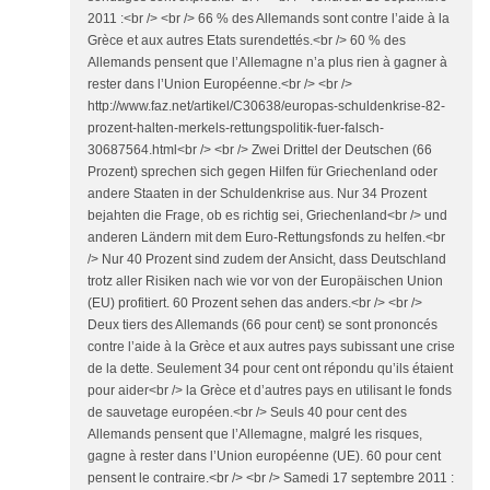
2011 :<br /> <br /> 66 % des Allemands sont contre l’aide à la
Grèce et aux autres Etats surendettés.<br /> 60 % des
Allemands pensent que l’Allemagne n’a plus rien à gagner à
rester dans l’Union Européenne.<br /> <br />
http://www.faz.net/artikel/C30638/europas-schuldenkrise-82-
prozent-halten-merkels-rettungspolitik-fuer-falsch-
30687564.html<br /> <br /> Zwei Drittel der Deutschen (66
Prozent) sprechen sich gegen Hilfen für Griechenland oder
andere Staaten in der Schuldenkrise aus. Nur 34 Prozent
bejahten die Frage, ob es richtig sei, Griechenland<br /> und
anderen Ländern mit dem Euro-Rettungsfonds zu helfen.<br
/> Nur 40 Prozent sind zudem der Ansicht, dass Deutschland
trotz aller Risiken nach wie vor von der Europäischen Union
(EU) profitiert. 60 Prozent sehen das anders.<br /> <br />
Deux tiers des Allemands (66 pour cent) se sont prononcés
contre l’aide à la Grèce et aux autres pays subissant une crise
de la dette. Seulement 34 pour cent ont répondu qu’ils étaient
pour aider<br /> la Grèce et d’autres pays en utilisant le fonds
de sauvetage européen.<br /> Seuls 40 pour cent des
Allemands pensent que l’Allemagne, malgré les risques,
gagne à rester dans l’Union européenne (UE). 60 pour cent
pensent le contraire.<br /> <br /> Samedi 17 septembre 2011 :