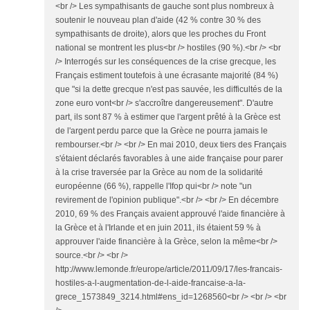
<br /> Les sympathisants de gauche sont plus nombreux à
soutenir le nouveau plan d'aide (42 % contre 30 % des
sympathisants de droite), alors que les proches du Front
national se montrent les plus<br /> hostiles (90 %).<br /> <br
/> Interrogés sur les conséquences de la crise grecque, les
Français estiment toutefois à une écrasante majorité (84 %)
que "si la dette grecque n'est pas sauvée, les difficultés de la
zone euro vont<br /> s'accroître dangereusement". D'autre
part, ils sont 87 % à estimer que l'argent prêté à la Grèce est
de l'argent perdu parce que la Grèce ne pourra jamais le
rembourser.<br /> <br /> En mai 2010, deux tiers des Français
s'étaient déclarés favorables à une aide française pour parer
à la crise traversée par la Grèce au nom de la solidarité
européenne (66 %), rappelle l'Ifop qui<br /> note "un
revirement de l'opinion publique".<br /> <br /> En décembre
2010, 69 % des Français avaient approuvé l'aide financière à
la Grèce et à l'Irlande et en juin 2011, ils étaient 59 % à
approuver l'aide financière à la Grèce, selon la même<br />
source.<br /> <br />
http://www.lemonde.fr/europe/article/2011/09/17/les-francais-
hostiles-a-l-augmentation-de-l-aide-francaise-a-la-
grece_1573849_3214.html#ens_id=1268560<br /> <br /> <br