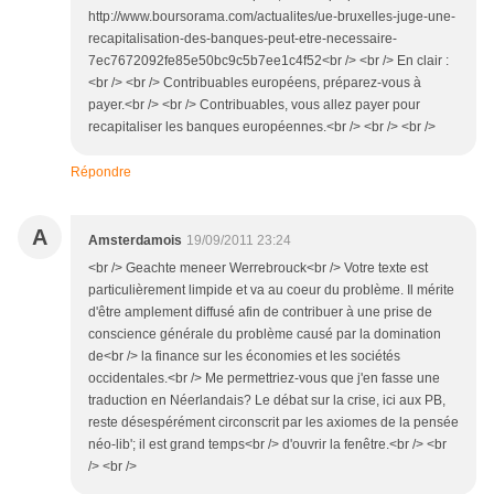
http://www.boursorama.com/actualites/ue-bruxelles-juge-une-
recapitalisation-des-banques-peut-etre-necessaire-
7ec7672092fe85e50bc9c5b7ee1c4f52<br /> <br /> En clair :
<br /> <br /> Contribuables européens, préparez-vous à
payer.<br /> <br /> Contribuables, vous allez payer pour
recapitaliser les banques européennes.<br /> <br /> <br />
Répondre
A
Amsterdamois
19/09/2011 23:24
<br /> Geachte meneer Werrebrouck<br /> Votre texte est
particulièrement limpide et va au coeur du problème. Il mérite
d'être amplement diffusé afin de contribuer à une prise de
conscience générale du problème causé par la domination
de<br /> la finance sur les économies et les sociétés
occidentales.<br /> Me permettriez-vous que j'en fasse une
traduction en Néerlandais? Le débat sur la crise, ici aux PB,
reste désespérément circonscrit par les axiomes de la pensée
néo-lib'; il est grand temps<br /> d'ouvrir la fenêtre.<br /> <br
/> <br />