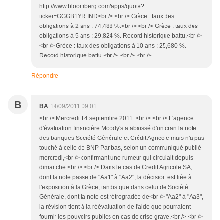
http://www.bloomberg.com/apps/quote?
ticker=GGGB1YR:IND<br /> <br /> Grèce : taux des
obligations à 2 ans : 74,488 %.<br /> <br /> Grèce : taux des
obligations à 5 ans : 29,824 %. Record historique battu.<br />
<br /> Grèce : taux des obligations à 10 ans : 25,680 %.
Record historique battu.<br /> <br /> <br />
Répondre
B
BA
14/09/2011 09:01
<br /> Mercredi 14 septembre 2011 :<br /> <br /> L'agence
d'évaluation financière Moody's a abaissé d'un cran la note
des banques Société Générale et Crédit Agricole mais n'a pas
touché à celle de BNP Paribas, selon un communiqué publié
mercredi,<br /> confirmant une rumeur qui circulait depuis
dimanche.<br /> <br /> Dans le cas de Crédit Agricole SA,
dont la note passe de "Aa1" à "Aa2", la décision est liée à
l'exposition à la Grèce, tandis que dans celui de Société
Générale, dont la note est rétrogradée de<br /> "Aa2" à "Aa3",
la révision tient à la réévaluation de l'aide que pourraient
fournir les pouvoirs publics en cas de crise grave.<br /> <br />