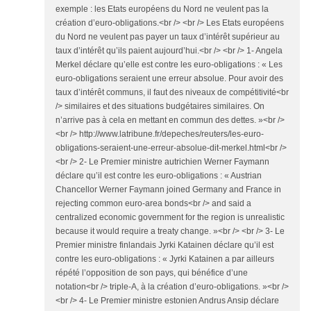
exemple : les Etats européens du Nord ne veulent pas la
création d’euro-obligations.<br /> <br /> Les Etats européens
du Nord ne veulent pas payer un taux d’intérêt supérieur au
taux d’intérêt qu’ils paient aujourd’hui.<br /> <br /> 1- Angela
Merkel déclare qu’elle est contre les euro-obligations : « Les
euro-obligations seraient une erreur absolue. Pour avoir des
taux d’intérêt communs, il faut des niveaux de compétitivité<br
/> similaires et des situations budgétaires similaires. On
n’arrive pas à cela en mettant en commun des dettes. »<br />
<br /> http://www.latribune.fr/depeches/reuters/les-euro-
obligations-seraient-une-erreur-absolue-dit-merkel.html<br />
<br /> 2- Le Premier ministre autrichien Werner Faymann
déclare qu’il est contre les euro-obligations : « Austrian
Chancellor Werner Faymann joined Germany and France in
rejecting common euro-area bonds<br /> and said a
centralized economic government for the region is unrealistic
because it would require a treaty change. »<br /> <br /> 3- Le
Premier ministre finlandais Jyrki Katainen déclare qu’il est
contre les euro-obligations : « Jyrki Katainen a par ailleurs
répété l’opposition de son pays, qui bénéfice d’une
notation<br /> triple-A, à la création d’euro-obligations. »<br />
<br /> 4- Le Premier ministre estonien Andrus Ansip déclare