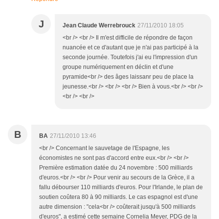
J
Jean Claude Werrebrouck
27/11/2010 18:05
<br /> <br /> Il m'est difficile de répondre de façon
nuancée et ce d'autant que je n'ai pas participé à la
seconde journée. Toutefois j'ai eu l'impression d'un
groupe numériquement en déclin et d'une
pyramide<br /> des âges laissanr peu de place la
jeunesse.<br /> <br /> <br /> Bien à vous.<br /> <br />
<br /> <br />
B
BA
27/11/2010 13:46
<br /> Concernant le sauvetage de l'Espagne, les
économistes ne sont pas d'accord entre eux.<br /> <br />
Première estimation datée du 24 novembre : 500 milliards
d'euros.<br /> <br /> Pour venir au secours de la Grèce, il a
fallu débourser 110 milliards d'euros. Pour l'Irlande, le plan de
soutien coûtera 80 à 90 milliards. Le cas espagnol est d'une
autre dimension : "cela<br /> coûterait jusqu'à 500 milliards
d'euros", a estimé cette semaine Cornelia Meyer, PDG de la