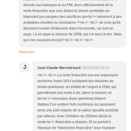
donnés aux banques et au FMI, donc effectivement de la
rente financière que sois disant ils disent combattre en
imposant aux peuples des sacrifices qui<br /> mèneront à des
probables révoltes ou révolutions ?<br /> <br /> Je crois qu'ils
devraient cesser d'intervenir dans l'économie, car tout se
paye. Là on paye la relance de 2009, qui n'a servi à rien. Mais
qui s'en souvient encore?<br /> <br /> <br />
Répondre
J
Jean Claude Werrebrouck
25/11/2010 08:31
<br /> <br /> La rente financière est une expression
ancienne.Avant 1914 existaient des titulaires de
rentes publiques: on prêtait de l'argent à l'Etat, qui
garnatissait une rente à vie, dans la mesure où
les<br /> monnaies (franc germinal) étaient
stables.Ces rentiers forts nombreux accaparaient
ainsi une part notanle de la valeur ajoutée produite
par ailleurs. Avec l'inflation du 20ième siècle la
rente<br /> financière a disparu. Et on parlait à
l'époque de "répression financière" pour marquer