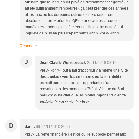
attendre que le<br /> crédit privé ait suffisamment dégonflé (ie
ait été suffisamment remboursé). ça peut prendre des années
et les taux ou les décisions politiques n'y changeront
absolument rien. A priori les QE et<br /> autres pirouettes
monétaires tendent plutôt à créer un climat d'insécurité qui
inquiète de plus en plus d'épargnants.<br /> <br /> <br />
Répondre
J
Jean Claude Werrebrouck
25/11/2010 08:19
<br /> <br /> Tout à fait d'accord.Il y a même une fuite
des capitaux vers les émergents où la rentabilité
estmeilleure et où existe l'opportunité d'une
réevaluation des monnaies (Brésil, Afrique du Sud
pour<br /> ne citer que les moins importants d'entre
eux).<br /> <br /> <br /> <br />
D
dan_y44
24/11/2010 20:27
<br /> La rente financière c'est ce qui je suppose permet aux