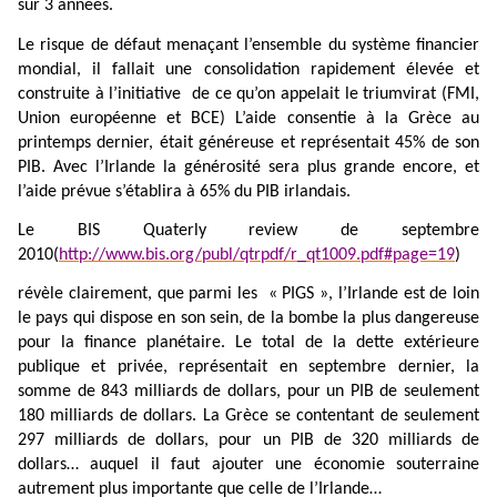
sur 3 années.
Le risque de défaut menaçant l’ensemble du système financier
mondial, il fallait une consolidation rapidement élevée et
construite à l’initiative
de ce qu’on appelait le triumvirat (FMI,
Union européenne et BCE) L’aide consentie à la Grèce au
printemps dernier, était généreuse et représentait 45% de son
PIB. Avec l’Irlande la générosité sera plus grande encore, et
l’aide prévue s’établira à 65% du PIB irlandais.
Le BIS Quaterly review de septembre
2010(
http://www.bis.org/publ/qtrpdf/r_qt1009.pdf#page=19
)
révèle clairement, que parmi les
« PIGS », l’Irlande est de loin
le pays qui dispose en son sein, de la bombe la plus dangereuse
pour la finance planétaire. Le total de la dette extérieure
publique et privée, représentait en septembre dernier, la
somme de 843 milliards de dollars, pour un PIB de seulement
180 milliards de dollars. La Grèce se contentant de seulement
297 milliards de dollars, pour un PIB de 320 milliards de
dollars… auquel il faut ajouter une économie souterraine
autrement plus importante que celle de l’Irlande…