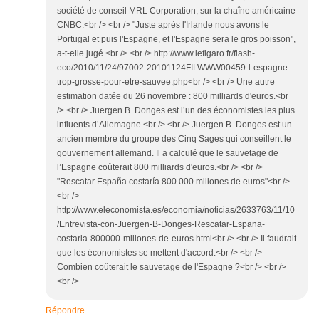
société de conseil MRL Corporation, sur la chaîne américaine
CNBC.<br /> <br /> "Juste après l'Irlande nous avons le
Portugal et puis l'Espagne, et l'Espagne sera le gros poisson",
a-t-elle jugé.<br /> <br /> http://www.lefigaro.fr/flash-
eco/2010/11/24/97002-20101124FILWWW00459-l-espagne-
trop-grosse-pour-etre-sauvee.php<br /> <br /> Une autre
estimation datée du 26 novembre : 800 milliards d'euros.<br
/> <br /> Juergen B. Donges est l’un des économistes les plus
influents d’Allemagne.<br /> <br /> Juergen B. Donges est un
ancien membre du groupe des Cinq Sages qui conseillent le
gouvernement allemand. Il a calculé que le sauvetage de
l’Espagne coûterait 800 milliards d'euros.<br /> <br />
"Rescatar España costaría 800.000 millones de euros"<br />
<br />
http://www.eleconomista.es/economia/noticias/2633763/11/10
/Entrevista-con-Juergen-B-Donges-Rescatar-Espana-
costaria-800000-millones-de-euros.html<br /> <br /> Il faudrait
que les économistes se mettent d'accord.<br /> <br />
Combien coûterait le sauvetage de l'Espagne ?<br /> <br />
<br />
Répondre