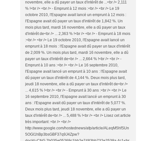
novembre, elle a dû payer un taux d'intérêt de ...<br /> 2,111
% !<br /> <br /> - Emprunt à 12 mois :<br /> <br /> Le 19
octobre 2010, l'Espagne avait lancé un emprunt à 12 mois :
l'Espagne avait dû payer un taux d'intérêt de 1,842 %. Un
mois plus tard, mardi 16 novembre, elle a dû payer un taux
d'intérêt de<br /> ... 2,363 % !<br /> <br /> - Emprunt à 18 mois
:<br /> <br /> Le 19 octobre 2010, l'Espagne avait lancé un
emprunt à 18 mois : l'Espagne avait dû payer un taux d'intérêt
de 2,009 %. Un mois plus tard, mardi 16 novembre, elle a dû
payer un taux d'intérêt de<br /> ... 2,664 % !<br /> <br /> -
Emprunt à 10 ans :<br /> <br /> Le 16 septembre 2010,
l'Espagne avait lancé un emprunt à 10 ans : l'Espagne avait
dû payer un taux d'intérêt de 4,144 %. Deux mois plus tard,
jeudi 18 novembre, elle a dû payer un taux d'intérêt de<br />
... 4,615 % !<br /> <br /> - Emprunt à 30 ans :<br /> <br /> Le
16 septembre 2010, l'Espagne avait lancé un emprunt à 30
ans : l'Espagne avait dû payer un taux d'intérêt de 5,077 %.
Deux mois plus tard, jeudi 18 novembre, elle a dû payer un
taux d'intérêt de<br /> ... 5,488 % !<br /> <br /> Lisez cet article
très important :<br /> <br />
http://www.google.com/hostednews/afp/article/ALeqM5hfSUn
5OGl1hBp3bsGBF37q9J4Zpw?
docId=CNG.7b035e05269c1bb2e7483bb732e2538a.4c1<br