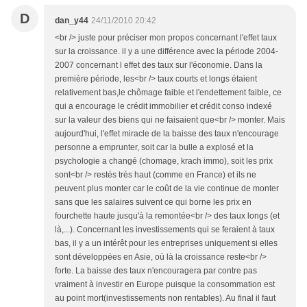
D
dan_y44
24/11/2010 20:42
<br /> juste pour préciser mon propos concernant l'effet taux
sur la croissance. il y a une différence avec la période 2004-
2007 concernant l effet des taux sur l'économie. Dans la
première période, les<br /> taux courts et longs étaient
relativement bas,le chômage faible et l'endettement faible, ce
qui a encourage le crédit immobilier et crédit conso indexé
sur la valeur des biens qui ne faisaient que<br /> monter. Mais
aujourd'hui, l'effet miracle de la baisse des taux n'encourage
personne a emprunter, soit car la bulle a explosé et la
psychologie a changé (chomage, krach immo), soit les prix
sont<br /> restés très haut (comme en France) et ils ne
peuvent plus monter car le coût de la vie continue de monter
sans que les salaires suivent ce qui borne les prix en
fourchette haute jusqu'à la remontée<br /> des taux longs (et
là,...). Concernant les investissements qui se feraient à taux
bas, il y a un intérêt pour les entreprises uniquement si elles
sont développées en Asie, où là la croissance reste<br />
forte. La baisse des taux n'encouragera par contre pas
vraiment à investir en Europe puisque la consommation est
au point mort(investissements non rentables). Au final il faut