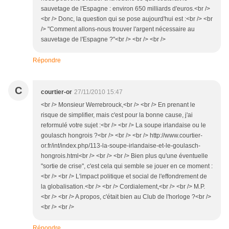
sauvetage de l'Espagne : environ 650 milliards d'euros.<br />
<br /> Donc, la question qui se pose aujourd'hui est :<br /> <br
/> "Comment allons-nous trouver l'argent nécessaire au
sauvetage de l'Espagne ?"<br /> <br /> <br />
Répondre
C
courtier-or
27/11/2010 15:47
<br /> Monsieur Werrebrouck,<br /> <br /> En prenant le
risque de simplifier, mais c'est pour la bonne cause, j'ai
reformulé votre sujet :<br /> <br /> La soupe irlandaise ou le
goulasch hongrois ?<br /> <br /> <br /> http://www.courtier-
or.fr/int/index.php/113-la-soupe-irlandaise-et-le-goulasch-
hongrois.html<br /> <br /> <br /> Bien plus qu'une éventuelle
"sortie de crise", c'est cela qui semble se jouer en ce moment :
<br /> <br /> L'impact politique et social de l'effondrement de
la globalisation.<br /> <br /> Cordialement,<br /> <br /> M.P.
<br /> <br /> A propos, c'était bien au Club de l'horloge ?<br />
<br /> <br />
Répondre