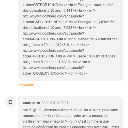
ticker=GBTPGR10:IND<br /> <br /> Espagne : taux d’intérêt
des obligations à 10 ans : 5,444 %.<br /> <br />
http://www.bloomberg.com/apps/quote?
ticker=GSPG10YR:IND<br /> <br /> Portugal : taux d’intérêt
des obligations à 10 ans : 7,033 %.<br /> <br />
http://www.bloomberg.com/apps/quote?
ticker=GSPT10YR:IND<br /> <br /> Irlande : taux d’intérêt des
obligations à 10 ans : 9,246 %.<br /> <br />
http://www.bloomberg.com/apps/quote?
ticker=GIGB10YR:IND<br /> <br /> Grèce : taux d’intérêt des
obligations à 10 ans : 11,788 %.<br /> <br />
http://www.bloomberg.com/apps/quote?
ticker=GGGB10YR:IND<br /> <br /> <br />
Répondre
C
courtier-or
28/11/2010 20:21
<br /> @ J.C. Werrebrouck<br /> <br /> <br /> Merci pour votre
réponse.<br /> <br /> Je partage votre avis à propos du
vieillisement des élites.<br /> <br /> C'est comme-si une
certaine génération de français emportait tout avec elle... mais