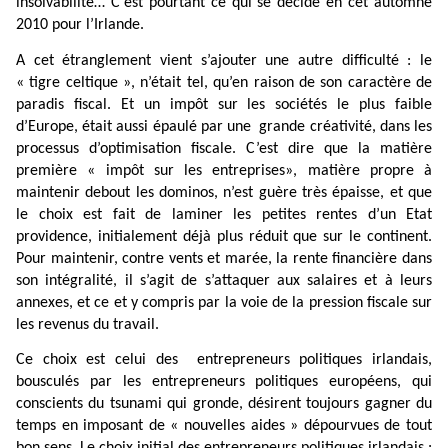
insolvabilité… C’est pourtant ce qui se décide en cet automne
2010 pour l’Irlande.
A cet étranglement vient s’ajouter une autre difficulté : le
« tigre celtique », n’était tel, qu’en raison de son caractère de
paradis fiscal. Et un impôt sur les sociétés le plus faible
d’Europe, était aussi épaulé par une
grande créativité, dans les
processus d’optimisation fiscale. C’est dire que la matière
première « impôt sur les entreprises», matière propre à
maintenir debout les dominos, n’est guère très épaisse, et que
le choix est fait de laminer les petites rentes d’un Etat
providence, initialement déjà plus réduit que sur le continent.
Pour maintenir, contre vents et marée, la rente financière dans
son intégralité, il s’agit de s’attaquer aux salaires et à leurs
annexes, et ce et y compris par la voie de la pression fiscale sur
les revenus du travail.
Ce choix est celui des
entrepreneurs politiques irlandais,
bousculés par les entrepreneurs politiques européens, qui
conscients du tsunami qui gronde, désirent toujours gagner du
temps en imposant de « nouvelles aides » dépourvues de tout
bon sens. Le choix initial des entrepreneurs politiques irlandais :