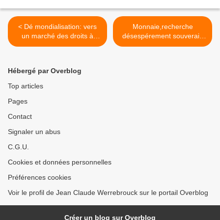
< Dé mondialisation: vers
Monnaie,recherche
un marché des droits à
désespérement souverain
importer?
sérieux >
Hébergé par Overblog
Top articles
Pages
Contact
Signaler un abus
C.G.U.
Cookies et données personnelles
Préférences cookies
Voir le profil de Jean Claude Werrebrouck sur le portail Overblog
Créer un blog sur Overblog