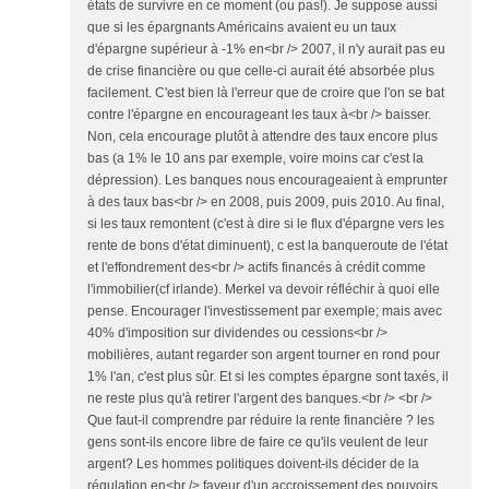
états de survivre en ce moment (ou pas!). Je suppose aussi
que si les épargnants Américains avaient eu un taux
d'épargne supérieur à -1% en<br /> 2007, il n'y aurait pas eu
de crise financière ou que celle-ci aurait été absorbée plus
facilement. C'est bien là l'erreur que de croire que l'on se bat
contre l'épargne en encourageant les taux à<br /> baisser.
Non, cela encourage plutôt à attendre des taux encore plus
bas (a 1% le 10 ans par exemple, voire moins car c'est la
dépression). Les banques nous encourageaient à emprunter
à des taux bas<br /> en 2008, puis 2009, puis 2010. Au final,
si les taux remontent (c'est à dire si le flux d'épargne vers les
rente de bons d'état diminuent), c est la banqueroute de l'état
et l'effondrement des<br /> actifs financés à crédit comme
l'immobilier(cf irlande). Merkel va devoir réfléchir à quoi elle
pense. Encourager l'investissement par exemple; mais avec
40% d'imposition sur dividendes ou cessions<br />
mobilières, autant regarder son argent tourner en rond pour
1% l'an, c'est plus sûr. Et si les comptes épargne sont taxés, il
ne reste plus qu'à retirer l'argent des banques.<br /> <br />
Que faut-il comprendre par réduire la rente financière ? les
gens sont-ils encore libre de faire ce qu'ils veulent de leur
argent? Les hommes politiques doivent-ils décider de la
régulation en<br /> faveur d'un accroissement des pouvoirs