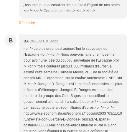
j'assume toute accusation de jalousie à l'égard de nos ainés.
<br /> <br /> Cordialement,<br /> <br /> <br />
Répondre
B
BA
28/11/2010 16:22
<br /> Le plus urgent est aujourd'hui le sauvetage de
l'Espagne.<br /> <br /> Nous pouvons faire une moyenne
pour avoir une idée du coût du sauvetage de l'Espagne :<br
/> <br /> "cela coûterait jusqu'à 500 milliards d'euros", a
estimé cette semaine Cornelia Meyer, PDG de la société de
conseil MRL Corporation, sur la chaîne américaine CNBC.<br
/> <br /> Juergen B. Donges est l’un des économistes les plus
influents d’Allemagne. Juergen B. Donges est un ancien
membre du groupe des Cinq Sages qui conseillent le
gouvernement allemand. Il a calculé que<br /> le sauvetage
de l’Espagne coûterait 800 milliards d'euros.<br /> <br />
http://www.eleconomista.es/economia/noticias/2633763/11/10
/Entrevista-con-Juergen-B-Donges-Rescatar-Espana-
costaria-800000-millones-de-euros.html<br /> <br /> Donc
nous pouvons évaluer à la louche ce que coûterait le