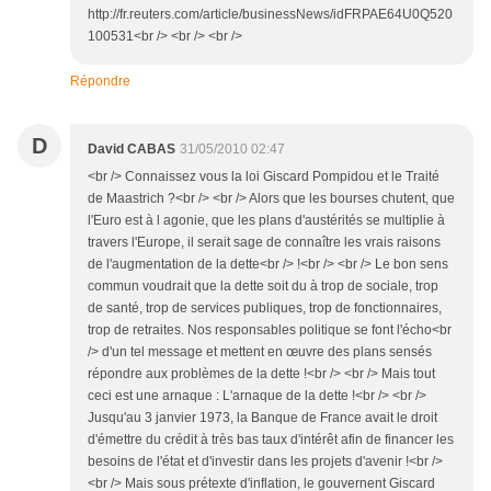
http://fr.reuters.com/article/businessNews/idFRPAE64U0Q520
100531<br /> <br /> <br />
Répondre
D
David CABAS
31/05/2010 02:47
<br /> Connaissez vous la loi Giscard Pompidou et le Traité
de Maastrich ?<br /> <br /> Alors que les bourses chutent, que
l'Euro est à l agonie, que les plans d'austérités se multiplie à
travers l'Europe, il serait sage de connaître les vrais raisons
de l'augmentation de la dette<br /> !<br /> <br /> Le bon sens
commun voudrait que la dette soit du à trop de sociale, trop
de santé, trop de services publiques, trop de fonctionnaires,
trop de retraites. Nos responsables politique se font l'écho<br
/> d'un tel message et mettent en œuvre des plans sensés
répondre aux problèmes de la dette !<br /> <br /> Mais tout
ceci est une arnaque : L'arnaque de la dette !<br /> <br />
Jusqu'au 3 janvier 1973, la Banque de France avait le droit
d'émettre du crédit à très bas taux d'intérêt afin de financer les
besoins de l'état et d'investir dans les projets d'avenir !<br />
<br /> Mais sous prétexte d'inflation, le gouvernent Giscard