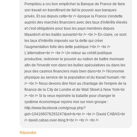
Pompidou a cru bon empêcher la Banque de France de faire
son travail en transférant de fait le pouvoir aux banques
privés. Et oui depuis cette<br /> époque la France s'endette
auprès des marchés financiers avec des taux d'intérêts élevés
et c'est obligatoire pour tous les pays membres depuis
Maastrich et les traités suivants!<br /> <br /> En claire, ce sont
les taux d'intérêts imposés sur la dette qui créer
l'augmentation folle des dette publique !<br /> <br />
L'alternative<br /> <br /> Un retour au crédit publique
productive, redonner le pouvoir au nation de battre monnaie
afin de l'investir non dans les bulles spéculatives ou dans les
jeux des casinos financiers mais bien dans<br /> l'économie
physique au service de la population et du travail humain.<br
/> <br /> Nous devons dire Non au chantage de l'empire de la
finance de la City de Londre et de Wall Street à New York<br
/> <br /> Si tu veux rejoindre la bataille pour changer le
système économique rejoins moi sur mon groupe :
http://www.facebook.com/group.php?
gid=104166076293247&ref=ts<br /> <br /> David CABAS<br
/> david.cabas.over-blog.fr<br /> <br /> <br />
Répondre