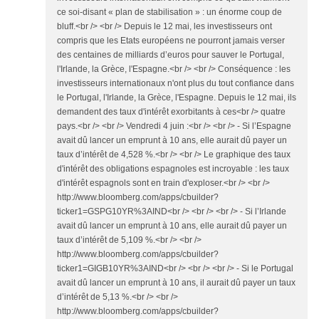
ce soi-disant « plan de stabilisation » : un énorme coup de
bluff.<br /> <br /> Depuis le 12 mai, les investisseurs ont
compris que les Etats européens ne pourront jamais verser
des centaines de milliards d’euros pour sauver le Portugal,
l'Irlande, la Grèce, l'Espagne.<br /> <br /> Conséquence : les
investisseurs internationaux n'ont plus du tout confiance dans
le Portugal, l'Irlande, la Grèce, l'Espagne. Depuis le 12 mai, ils
demandent des taux d'intérêt exorbitants à ces<br /> quatre
pays.<br /> <br /> Vendredi 4 juin :<br /> <br /> - Si l’Espagne
avait dû lancer un emprunt à 10 ans, elle aurait dû payer un
taux d’intérêt de 4,528 %.<br /> <br /> Le graphique des taux
d'intérêt des obligations espagnoles est incroyable : les taux
d'intérêt espagnols sont en train d'exploser.<br /> <br />
http://www.bloomberg.com/apps/cbuilder?
ticker1=GSPG10YR%3AIND<br /> <br /> <br /> - Si l’Irlande
avait dû lancer un emprunt à 10 ans, elle aurait dû payer un
taux d’intérêt de 5,109 %.<br /> <br />
http://www.bloomberg.com/apps/cbuilder?
ticker1=GIGB10YR%3AIND<br /> <br /> <br /> - Si le Portugal
avait dû lancer un emprunt à 10 ans, il aurait dû payer un taux
d’intérêt de 5,13 %.<br /> <br />
http://www.bloomberg.com/apps/cbuilder?