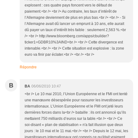
explosent : ces quatre pays foncent vers le défaut de
paiement.<br /> <br /> Au contraire, les taux d’intérêt de
l’Allemagne deviennent de plus en plus bas.<br /> <br /> - Si
l’Allemagne avait dû lancer un emprunt à 10 ans, elle aurait
dû payer un taux d’intérêt très faible : seulement 2,563 %.<br
/> <br /> http://www.bloomberg.com/apps/cbuilder?
ticker1=GDBR10%3AIND<br /> <br /> Cette divergence est
intenable.<br /> <br /> Cette situation est explosive : la zone
euro va finir par éclater.<br /> <br /> <br />
Répondre
B
BA
06/06/2010 10:47
<br /> Le 10 mai 2010, l’Union Européenne et le FMI ont tenté
une manœuvre désespérée pour rassurer les investisseurs
internationaux. L’Union Européenne et le FMI ont jeté leurs
dernières forces dans la<br /> bataille : ils ont annoncé qu’ils
mettaient 750 milliards d’euros sur la table.<br /> <br /> Ce
soi-disant « plan de stabilisation » n'a fait illusion que deux
jours : le 10 mai et le 11 mai.<br /> <br /> Depuis le 12 mai, les
investisseurs internationaux ont compris ce qu'était vraiment