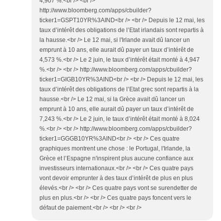
4,907 %.<br /> <br />
http://www.bloomberg.com/apps/cbuilder?
ticker1=GSPT10YR%3AIND<br /> <br /> Depuis le 12 mai, les
taux d’intérêt des obligations de l’Etat irlandais sont repartis à
la hausse.<br /> Le 12 mai, si l'Irlande avait dû lancer un
emprunt à 10 ans, elle aurait dû payer un taux d’intérêt de
4,573 %.<br /> Le 2 juin, le taux d’intérêt était monté à 4,947
%.<br /> <br /> http://www.bloomberg.com/apps/cbuilder?
ticker1=GIGB10YR%3AIND<br /> <br /> Depuis le 12 mai, les
taux d’intérêt des obligations de l’Etat grec sont repartis à la
hausse.<br /> Le 12 mai, si la Grèce avait dû lancer un
emprunt à 10 ans, elle aurait dû payer un taux d’intérêt de
7,243 %.<br /> Le 2 juin, le taux d’intérêt était monté à 8,024
%.<br /> <br /> http://www.bloomberg.com/apps/cbuilder?
ticker1=GGGB10YR%3AIND<br /> <br /> Ces quatre
graphiques montrent une chose : le Portugal, l'Irlande, la
Grèce et l’Espagne n'inspirent plus aucune confiance aux
investisseurs internationaux.<br /> <br /> Ces quatre pays
vont devoir emprunter à des taux d’intérêt de plus en plus
élevés.<br /> <br /> Ces quatre pays vont se surendetter de
plus en plus.<br /> <br /> Ces quatre pays foncent vers le
défaut de paiement.<br /> <br /> <br />