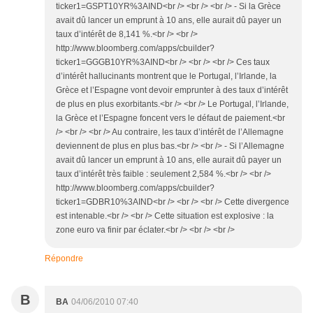
ticker1=GSPT10YR%3AIND<br /> <br /> <br /> - Si la Grèce
avait dû lancer un emprunt à 10 ans, elle aurait dû payer un
taux d’intérêt de 8,141 %.<br /> <br />
http://www.bloomberg.com/apps/cbuilder?
ticker1=GGGB10YR%3AIND<br /> <br /> <br /> Ces taux
d’intérêt hallucinants montrent que le Portugal, l’Irlande, la
Grèce et l’Espagne vont devoir emprunter à des taux d’intérêt
de plus en plus exorbitants.<br /> <br /> Le Portugal, l’Irlande,
la Grèce et l’Espagne foncent vers le défaut de paiement.<br
/> <br /> <br /> Au contraire, les taux d’intérêt de l’Allemagne
deviennent de plus en plus bas.<br /> <br /> - Si l’Allemagne
avait dû lancer un emprunt à 10 ans, elle aurait dû payer un
taux d’intérêt très faible : seulement 2,584 %.<br /> <br />
http://www.bloomberg.com/apps/cbuilder?
ticker1=GDBR10%3AIND<br /> <br /> <br /> Cette divergence
est intenable.<br /> <br /> Cette situation est explosive : la
zone euro va finir par éclater.<br /> <br /> <br />
Répondre
B
BA
04/06/2010 07:40