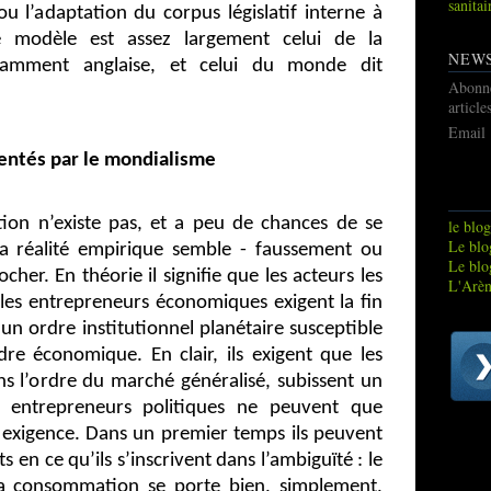
sanitai
ou l’adaptation du corpus législatif interne à
 modèle est assez largement celui de la
NEW
notamment anglaise, et celui du monde dit
Abonn
article
Email
entés par le mondialisme
ion n’existe pas, et a peu de chances de se
le blog
Le blog
la réalité empirique semble - faussement ou
Le blo
her. En théorie il signifie que les acteurs les
L'Arèn
e les entrepreneurs économiques exigent la fin
’un ordre institutionnel planétaire susceptible
rdre économique. En clair, ils exigent que les
ans l’ordre du marché généralisé, subissent un
es entrepreneurs politiques ne peuvent que
exigence. Dans un premier temps ils peuvent
s en ce qu’ils s’inscrivent dans l’ambiguïté : le
 la consommation se porte bien, simplement,