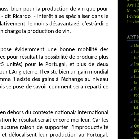
Avril 
 aussi bien pour la production de vin que pour
Mars 
Févrie
- dit Ricardo - intérêt à se spécialiser dans le
Janvie
elativement
le moins désavantagé, c'est-à-dire
en charge la production de vin.
ARTI
De
suppose évidemment une bonne mobilité des
La
ec pour résultat la possibilité de produire plus
in
Ir
5 unités) pour le Portugal, et plus de deux
pr
ur L’Angleterre. Il existe bien un gain mondial
La
mme il existe des gains à l’échange au niveau
la
ois se pose de savoir comment sera réparti ce
Pe
ré
l'
ta
 en dehors du contexte national/ international
Le
il
ion le résultat serait encore meilleur. Car les
Qu
 aucune raison de supporter l’improductivité
dé
s et délocalisent leur production au Portugal.
le