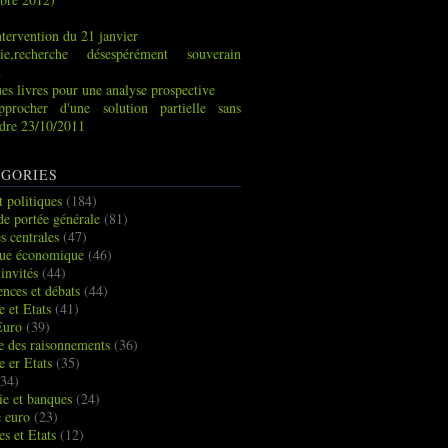
tervention du 21 janvier
ie,recherche désespérément souverain
x
es livres pour une analyse prospective
pprocher d'une solution partielle sans
indre 23/10/2011
GORIES
t politiques
(184)
de portée générale
(81)
s centrales
(47)
que économique
(46)
 invités
(44)
ences et débats
(44)
e et Etats
(41)
Euro
(39)
ue des raisonnements
(36)
e er Etats
(35)
34)
e et banques
(24)
e euro
(23)
es et Etats
(12)