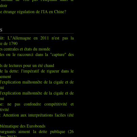
uloir
e étrange régulation de l'IA en Chine?
S
ût: L"Allemagne en 2011 n'est pas la
ie de 1790
s centrales et états du monde
les ou le raccourci dans la "capture" des
ls de lectures pour un été chaud
de la dette: l'impératif de rigueur dans le
nement
 l'explication malhonnête de la cigale et de
rmi
 l'explication malhonnête de la cigale et de
rmi
ne: ne pas confondre compétitivité et
tivité
: Attention aux interprétations faciles (été
blématique des Eurobonds
pargnants aiment la dette publique (26
bre 2012)