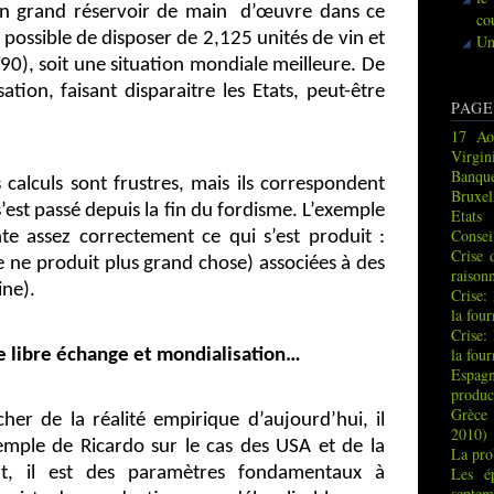
n grand réservoir de main
d’œuvre dans ce
co
t possible de disposer de 2,125 unités de vin et
Un
90), soit une situation mondiale meilleure. De
tion, faisant disparaitre les Etats, peut-être
PAGE
17 Ao
Virgin
Banque
calculs sont frustres, mais ils correspondent
Bruxel
’est passé depuis la fin du fordisme. L’exemple
Etats
Consei
nte assez correctement ce qui s’est produit :
Crise 
e ne produit plus grand chose) associées à des
raison
ine).
Crise:
la fou
Crise:
la fou
e libre échange et mondialisation…
Espag
produc
Grèce 
her de la réalité empirique d’aujourd’hui, il
2010)
xemple de Ricardo sur le cas des USA et de la
La pro
Les é
nt, il est des paramètres fondamentaux à
septem