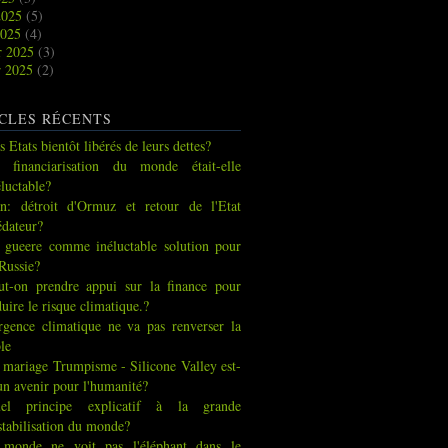
2025
(5)
2025
(4)
r 2025
(3)
r 2025
(2)
CLES RÉCENTS
s Etats bientôt libérés de leurs dettes?
 financiarisation du monde était-elle
éluctable?
an: détroit d'Ormuz et retour de l'Etat
édateur?
 gueere comme inéluctable solution pour
 Russie?
ut-on prendre appui sur la finance pour
duire le risque climatique.?
urgence climatique ne va pas renverser la
ble
 mariage Trumpisme - Silicone Valley est-
 un avenir pour l'humanité?
el principe explicatif à la grande
stabilisation du monde?
 monde ne voit pas l'éléphant dans le