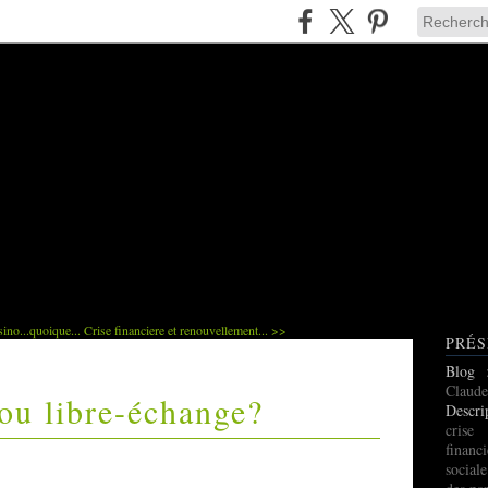
sino...quoique...
Crise financiere et renouvellement... >>
PRÉS
Blog
Claude
ou libre-échange?
Descri
cris
finan
social