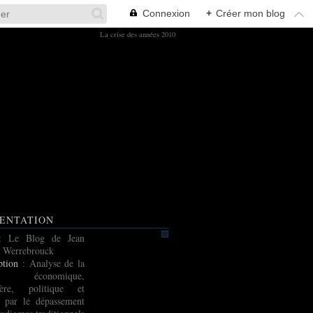
Connexion
+
Créer mon blog
La crise des années 2010
ENTATION
: Le Blog de Jean
 Werrebrouck
ption
: Analyse de la
e économique,
cière, politique et
e par le dépassement