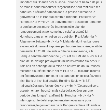
important sur l'Irlande :<br /> <br /> L'Irlande "a besoin de plus
de temps" pour rembourser l'argent utilisé pour renflouer ses
banques, a réclamé samedi dans la presse allemande le
gouverneur de la Banque centrale d'Irlande, Patrick<br />
Honohan.<br /> <br /> "Le gouvernement essaie de regagner
la confiance des marchés financiers et le plan de
remboursement actuel complique cela", a estimé M.
Honohan, dans un entretien au quotidien Frankfurter<br />
Allgemeine Zeitung.<br /> <br /> L'Irlande, dont les banques
avaient été durement frappées par la crise financière, avait dû
demander fin 2010 une aide à l'Union européenne, à la
Banque centrale européenne (BCE) et au FMI.<br /> <br /> Ce
plan de sauvetage prévoyait 85 milliards d'euros d'aides sur
trois ans en échange de la mise en oeuvre de douloureuses
mesures d'austérité.<br /> <br /> Plus de 30 milliards d'euros
ont été prévus pour renflouer les banques en difficultés Anglo
Irish Bank et Irish Nationwide Building Society (INBS),
nationalisées puis fusionnées.<br /> <br /> "Cet argent sera
assurément remboursé, mais cela doit s'opérer sur une
période plus longue", a affirmé M. Honohan.<br /> <br />
Interrogé sur le délai supplémentaire nécessaire pour
rembourser, le gouverneur de la Banque centrale d'Irlande a