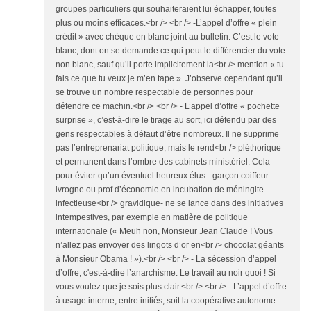
groupes particuliers qui souhaiteraient lui échapper, toutes
plus ou moins efficaces.<br /> <br /> -L’appel d’offre « plein
crédit » avec chèque en blanc joint au bulletin. C’est le vote
blanc, dont on se demande ce qui peut le différencier du vote
non blanc, sauf qu’il porte implicitement la<br /> mention « tu
fais ce que tu veux je m’en tape ». J’observe cependant qu’il
se trouve un nombre respectable de personnes pour
défendre ce machin.<br /> <br /> - L’appel d’offre « pochette
surprise », c’est-à-dire le tirage au sort, ici défendu par des
gens respectables à défaut d’être nombreux. Il ne supprime
pas l’entreprenariat politique, mais le rend<br /> pléthorique
et permanent dans l’ombre des cabinets ministériel. Cela
pour éviter qu’un éventuel heureux élus –garçon coiffeur
ivrogne ou prof d’économie en incubation de méningite
infectieuse<br /> gravidique- ne se lance dans des initiatives
intempestives, par exemple en matière de politique
internationale (« Meuh non, Monsieur Jean Claude ! Vous
n’allez pas envoyer des lingots d’or en<br /> chocolat géants
à Monsieur Obama ! »).<br /> <br /> - La sécession d’appel
d’offre, c'est-à-dire l’anarchisme. Le travail au noir quoi ! Si
vous voulez que je sois plus clair.<br /> <br /> - L’appel d’offre
à usage interne, entre initiés, soit la coopérative autonome.