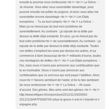
ensuite tu pourras nous rembourser.<br /> <br /> La Grèce : -
Je résume. Vous allez vous surendetter davantage, pour
pouvoir ensuite me prêter du pognon, et donc vous allez me
surendetter encore davantage.<br /> <br /> Les Etats
européens : - Tu as tout compris.<br /> <br /> La Grèce : -
Mais ça ne résout pas du tout mon problème de
surendettement. Au contraire : ça rajoute de la dette par-
dessus la dette déjà existante. En plus, ça ne résout pas du
tout votre problème<br /> de surendettement. Au contraire : ça
rajoute de la dette par-dessus la dette déjà existante. Toutes
ces dettes s’empilent les unes par-dessus les autres, et ça
commence à faire beaucoup de<br /> milliards d’euros, toutes
ces montagnes de dettes.<br /> <br /> Les Etats européens : -
Oui, mais nous n’osons pas annoncer aux contribuables que
tu es insolvable. Nous n’osons pas annoncer aux
contribuables que ce sont eux qui vont payer l’addition. Alors
nous<br /> faisons semblant de t’aider, et toi tu fais semblant
de nous rembourser.<br /> <br /> La Grèce : - Ah ouais
d’accord. Des génies. Mes amis sont des génies.<br /> <br />
http://www.lefigaro.fr/conjoncture/2012/11/19/20002-
20121119ARTFIG00700-artus-la-grece-n-est-ni-l-irlande-ni-l-
espagne.php