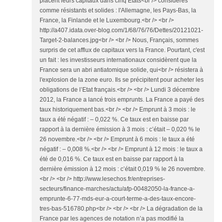
placent leurs capitaux dans cinq Etats<br /> considérés
comme résistants et solides : l'Allemagne, les Pays-Bas, la
France, la Finlande et le Luxembourg.<br /> <br />
http://a407.idata.over-blog.com/1/68/76/76/Dettes/20121021-
Target-2-balances.jpg<br /> <br /> Nous, Français, sommes
surpris de cet afflux de capitaux vers la France. Pourtant, c'est
un fait : les investisseurs internationaux considèrent que la
France sera un abri antiatomique solide, qui<br /> résistera à
l'explosion de la zone euro. Ils se précipitent pour acheter les
obligations de l’Etat français.<br /> <br /> Lundi 3 décembre
2012, la France a lancé trois emprunts. La France a payé des
taux historiquement bas.<br /> <br /> Emprunt à 3 mois : le
taux a été négatif : – 0,022 %. Ce taux est en baisse par
rapport à la dernière émission à 3 mois : c’était – 0,020 % le
26 novembre.<br /> <br /> Emprunt à 6 mois : le taux a été
négatif : – 0,008 %.<br /> <br /> Emprunt à 12 mois : le taux a
été de 0,016 %. Ce taux est en baisse par rapport à la
dernière émission à 12 mois : c’était 0,019 % le 26 novembre.
<br /> <br /> http://www.lesechos.fr/entreprises-
secteurs/finance-marches/actu/afp-00482050-la-france-a-
emprunte-6-77-mds-eur-a-court-terme-a-des-taux-encore-
tres-bas-516780.php<br /> <br /> <br /> La dégradation de la
France par les agences de notation n’a pas modifié la