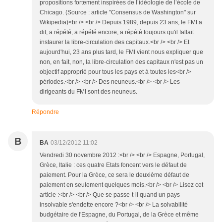
propositions fortement inspirées de l’idéologie de l’école de
Chicago. (Source : article "Consensus de Washington" sur
Wikipedia)<br /> <br /> Depuis 1989, depuis 23 ans, le FMI a
dit, a répété, a répété encore, a répété toujours qu'il fallait
instaurer la libre-circulation des capitaux.<br /> <br /> Et
aujourd'hui, 23 ans plus tard, le FMI vient nous expliquer que
non, en fait, non, la libre-circulation des capitaux n'est pas un
objectif approprié pour tous les pays et à toutes les<br />
périodes.<br /> <br /> Des neuneus.<br /> <br /> Les
dirigeants du FMI sont des neuneus.
Répondre
B
BA
03/12/2012 11:02
Vendredi 30 novembre 2012 :<br /> <br /> Espagne, Portugal,
Grèce, Italie : ces quatre Etats foncent vers le défaut de
paiement. Pour la Grèce, ce sera le deuxième défaut de
paiement en seulement quelques mois.<br /> <br /> Lisez cet
article :<br /> <br /> Que se passe-t-il quand un pays
insolvable s'endette encore ?<br /> <br /> La solvabilité
budgétaire de l'Espagne, du Portugal, de la Grèce et même