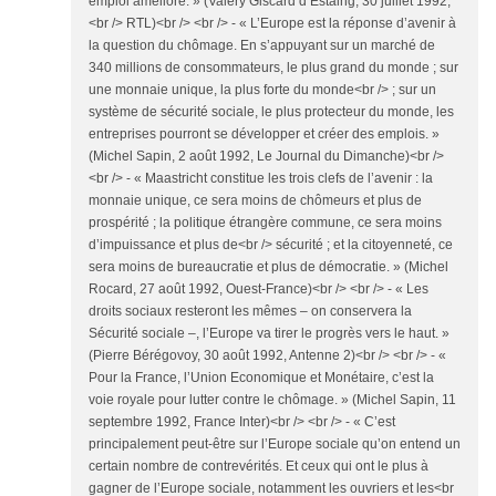
emploi amélioré. » (Valéry Giscard d’Estaing, 30 juillet 1992,
<br /> RTL)<br /> <br /> - « L’Europe est la réponse d’avenir à
la question du chômage. En s’appuyant sur un marché de
340 millions de consommateurs, le plus grand du monde ; sur
une monnaie unique, la plus forte du monde<br /> ; sur un
système de sécurité sociale, le plus protecteur du monde, les
entreprises pourront se développer et créer des emplois. »
(Michel Sapin, 2 août 1992, Le Journal du Dimanche)<br />
<br /> - « Maastricht constitue les trois clefs de l’avenir : la
monnaie unique, ce sera moins de chômeurs et plus de
prospérité ; la politique étrangère commune, ce sera moins
d’impuissance et plus de<br /> sécurité ; et la citoyenneté, ce
sera moins de bureaucratie et plus de démocratie. » (Michel
Rocard, 27 août 1992, Ouest-France)<br /> <br /> - « Les
droits sociaux resteront les mêmes – on conservera la
Sécurité sociale –, l’Europe va tirer le progrès vers le haut. »
(Pierre Bérégovoy, 30 août 1992, Antenne 2)<br /> <br /> - «
Pour la France, l’Union Economique et Monétaire, c’est la
voie royale pour lutter contre le chômage. » (Michel Sapin, 11
septembre 1992, France Inter)<br /> <br /> - « C’est
principalement peut-être sur l’Europe sociale qu’on entend un
certain nombre de contrevérités. Et ceux qui ont le plus à
gagner de l’Europe sociale, notamment les ouvriers et les<br