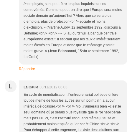
/> employés, sont peut-être les plus inquiets sur ces
contrevérités. Comment peut-on dire que l’Europe sera moins
sociale demain qu’aujourd’hui ? Alors que ce sera plus
d’emplois, plus de protection<br /> sociale et moins
d’exclusion. » (Martine Aubry, 12 septembre 1992, discours à
Béthune)<br /> <br /> - « Si aujourd’hui la banque centrale
européenne existait, il est clair que les taux d’intérêt seraient
moins élevés en Europe et donc que le chômage y serait
moins grave. » (Jean Boissonnat, 15<br /> septembre 1992,
La Croix)
Répondre
L
La Gaule
30/11/2012 06:03
En cycle de mondialisation, l’entreprenariat politique diffère
tout de même de tous les autres sur un point : il n’a aucun
intérêt à délocaliser.<br /> <br /> Moi, j’aimerais bien –c’est le
seul domaine où je serais plus royaliste que le roi néolibéral-
mais pas lui. Ici, c’est l’activité est quand même juteuse et
probablement moins risquée qu’en<br /> Chine.<br /> <br />
Pour échapper à cette engeance, il existe des solutions aux