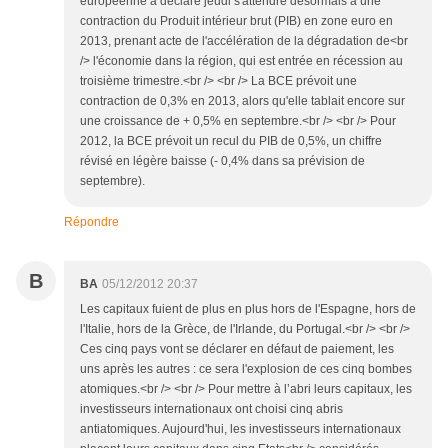
européenne a déclaré jeudi s'attendre désormais à une
contraction du Produit intérieur brut (PIB) en zone euro en
2013, prenant acte de l'accélération de la dégradation de<br
/> l'économie dans la région, qui est entrée en récession au
troisième trimestre.<br /> <br /> La BCE prévoit une
contraction de 0,3% en 2013, alors qu'elle tablait encore sur
une croissance de + 0,5% en septembre.<br /> <br /> Pour
2012, la BCE prévoit un recul du PIB de 0,5%, un chiffre
révisé en légère baisse (- 0,4% dans sa prévision de
septembre).
Répondre
B
BA
05/12/2012 20:37
Les capitaux fuient de plus en plus hors de l'Espagne, hors de
l'Italie, hors de la Grèce, de l'Irlande, du Portugal.<br /> <br />
Ces cinq pays vont se déclarer en défaut de paiement, les
uns après les autres : ce sera l'explosion de ces cinq bombes
atomiques.<br /> <br /> Pour mettre à l’abri leurs capitaux, les
investisseurs internationaux ont choisi cinq abris
antiatomiques. Aujourd'hui, les investisseurs internationaux