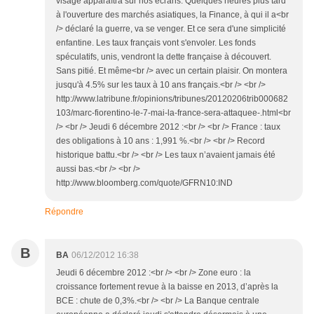
visage apparaîtra sur nos écrans. Quelques heures plus tard
à l'ouverture des marchés asiatiques, la Finance, à qui il a<br
/> déclaré la guerre, va se venger. Et ce sera d'une simplicité
enfantine. Les taux français vont s'envoler. Les fonds
spéculatifs, unis, vendront la dette française à découvert.
Sans pitié. Et même<br /> avec un certain plaisir. On montera
jusqu'à 4.5% sur les taux à 10 ans français.<br /> <br />
http://www.latribune.fr/opinions/tribunes/20120206trib000682
103/marc-fiorentino-le-7-mai-la-france-sera-attaquee-.html<br
/> <br /> Jeudi 6 décembre 2012 :<br /> <br /> France : taux
des obligations à 10 ans : 1,991 %.<br /> <br /> Record
historique battu.<br /> <br /> Les taux n’avaient jamais été
aussi bas.<br /> <br />
http://www.bloomberg.com/quote/GFRN10:IND
Répondre
B
BA
06/12/2012 16:38
Jeudi 6 décembre 2012 :<br /> <br /> Zone euro : la
croissance fortement revue à la baisse en 2013, d’après la
BCE : chute de 0,3%.<br /> <br /> La Banque centrale