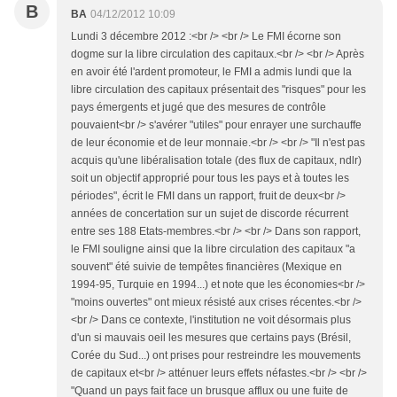
B
BA
04/12/2012 10:09
Lundi 3 décembre 2012 :<br /> <br /> Le FMI écorne son
dogme sur la libre circulation des capitaux.<br /> <br /> Après
en avoir été l'ardent promoteur, le FMI a admis lundi que la
libre circulation des capitaux présentait des "risques" pour les
pays émergents et jugé que des mesures de contrôle
pouvaient<br /> s'avérer "utiles" pour enrayer une surchauffe
de leur économie et de leur monnaie.<br /> <br /> "Il n'est pas
acquis qu'une libéralisation totale (des flux de capitaux, ndlr)
soit un objectif approprié pour tous les pays et à toutes les
périodes", écrit le FMI dans un rapport, fruit de deux<br />
années de concertation sur un sujet de discorde récurrent
entre ses 188 Etats-membres.<br /> <br /> Dans son rapport,
le FMI souligne ainsi que la libre circulation des capitaux "a
souvent" été suivie de tempêtes financières (Mexique en
1994-95, Turquie en 1994...) et note que les économies<br />
"moins ouvertes" ont mieux résisté aux crises récentes.<br />
<br /> Dans ce contexte, l'institution ne voit désormais plus
d'un si mauvais oeil les mesures que certains pays (Brésil,
Corée du Sud...) ont prises pour restreindre les mouvements
de capitaux et<br /> atténuer leurs effets néfastes.<br /> <br />
"Quand un pays fait face un brusque afflux ou une fuite de