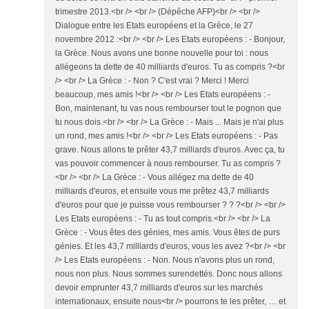
trimestre 2013.<br /> <br /> (Dépêche AFP)<br /> <br />
Dialogue entre les Etats européens et la Grèce, le 27
novembre 2012 :<br /> <br /> Les Etats européens : - Bonjour,
la Grèce. Nous avons une bonne nouvelle pour toi : nous
allégeons ta dette de 40 milliards d'euros. Tu as compris ?<br
/> <br /> La Grèce : - Non ? C'est vrai ? Merci ! Merci
beaucoup, mes amis !<br /> <br /> Les Etats européens : -
Bon, maintenant, tu vas nous rembourser tout le pognon que
tu nous dois.<br /> <br /> La Grèce : - Mais ... Mais je n'ai plus
un rond, mes amis !<br /> <br /> Les Etats européens : - Pas
grave. Nous allons te prêter 43,7 milliards d'euros. Avec ça, tu
vas pouvoir commencer à nous rembourser. Tu as compris ?
<br /> <br /> La Grèce : - Vous allégez ma dette de 40
milliards d'euros, et ensuite vous me prêtez 43,7 milliards
d'euros pour que je puisse vous rembourser ? ? ?<br /> <br />
Les Etats européens : - Tu as tout compris.<br /> <br /> La
Grèce : - Vous êtes des génies, mes amis. Vous êtes de purs
génies. Et les 43,7 milliards d'euros, vous les avez ?<br /> <br
/> Les Etats européens : - Non. Nous n'avons plus un rond,
nous non plus. Nous sommes surendettés. Donc nous allons
devoir emprunter 43,7 milliards d'euros sur les marchés
internationaux, ensuite nous<br /> pourrons te les prêter, … et