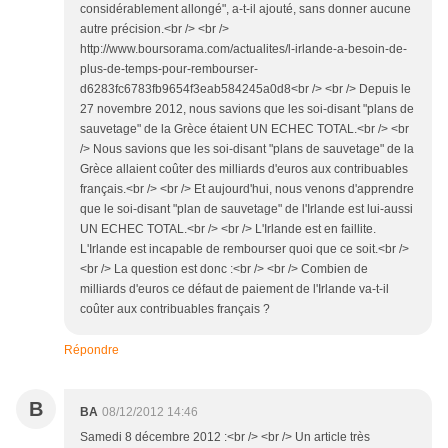
considérablement allongé", a-t-il ajouté, sans donner aucune
autre précision.<br /> <br />
http://www.boursorama.com/actualites/l-irlande-a-besoin-de-
plus-de-temps-pour-rembourser-
d6283fc6783fb9654f3eab584245a0d8<br /> <br /> Depuis le
27 novembre 2012, nous savions que les soi-disant "plans de
sauvetage" de la Grèce étaient UN ECHEC TOTAL.<br /> <br
/> Nous savions que les soi-disant "plans de sauvetage" de la
Grèce allaient coûter des milliards d'euros aux contribuables
français.<br /> <br /> Et aujourd'hui, nous venons d'apprendre
que le soi-disant "plan de sauvetage" de l'Irlande est lui-aussi
UN ECHEC TOTAL.<br /> <br /> L'Irlande est en faillite.
L'Irlande est incapable de rembourser quoi que ce soit.<br />
<br /> La question est donc :<br /> <br /> Combien de
milliards d'euros ce défaut de paiement de l'Irlande va-t-il
coûter aux contribuables français ?
Répondre
B
BA
08/12/2012 14:46
Samedi 8 décembre 2012 :<br /> <br /> Un article très