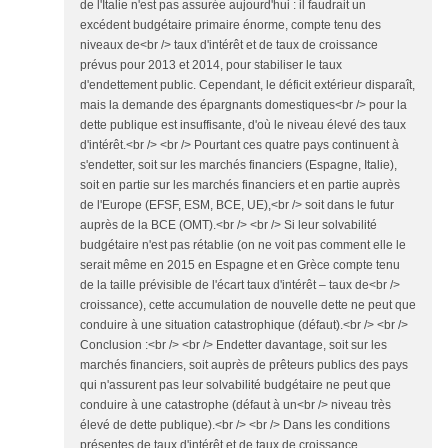
de l'Italie n'est pas assurée aujourd'hui : il faudrait un
excédent budgétaire primaire énorme, compte tenu des
niveaux de<br /> taux d'intérêt et de taux de croissance
prévus pour 2013 et 2014, pour stabiliser le taux
d'endettement public. Cependant, le déficit extérieur disparaît,
mais la demande des épargnants domestiques<br /> pour la
dette publique est insuffisante, d'où le niveau élevé des taux
d'intérêt.<br /> <br /> Pourtant ces quatre pays continuent à
s'endetter, soit sur les marchés financiers (Espagne, Italie),
soit en partie sur les marchés financiers et en partie auprès
de l'Europe (EFSF, ESM, BCE, UE),<br /> soit dans le futur
auprès de la BCE (OMT).<br /> <br /> Si leur solvabilité
budgétaire n'est pas rétablie (on ne voit pas comment elle le
serait même en 2015 en Espagne et en Grèce compte tenu
de la taille prévisible de l'écart taux d'intérêt – taux de<br />
croissance), cette accumulation de nouvelle dette ne peut que
conduire à une situation catastrophique (défaut).<br /> <br />
Conclusion :<br /> <br /> Endetter davantage, soit sur les
marchés financiers, soit auprès de prêteurs publics des pays
qui n'assurent pas leur solvabilité budgétaire ne peut que
conduire à une catastrophe (défaut à un<br /> niveau très
élevé de dette publique).<br /> <br /> Dans les conditions
présentes de taux d'intérêt et de taux de croissance,