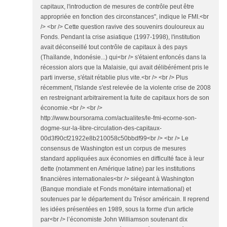
capitaux, l'introduction de mesures de contrôle peut être
appropriée en fonction des circonstances", indique le FMI.<br
/> <br /> Cette question ravive des souvenirs douloureux au
Fonds. Pendant la crise asiatique (1997-1998), l'institution
avait déconseillé tout contrôle de capitaux à des pays
(Thaïlande, Indonésie...) qui<br /> s'étaient enfoncés dans la
récession alors que la Malaisie, qui avait délibérément pris le
parti inverse, s'était rétablie plus vite.<br /> <br /> Plus
récemment, l'Islande s'est relevée de la violente crise de 2008
en restreignant arbitrairement la fuite de capitaux hors de son
économie.<br /> <br />
http://www.boursorama.com/actualites/le-fmi-ecorne-son-
dogme-sur-la-libre-circulation-des-capitaux-
00d3f90cf21922e8b210058c50bbdf99<br /> <br /> Le
consensus de Washington est un corpus de mesures
standard appliquées aux économies en difficulté face à leur
dette (notamment en Amérique latine) par les institutions
financières internationales<br /> siégeant à Washington
(Banque mondiale et Fonds monétaire international) et
soutenues par le département du Trésor américain. Il reprend
les idées présentées en 1989, sous la forme d'un article
par<br /> l’économiste John Williamson soutenant dix