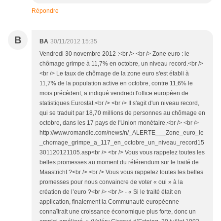
Répondre
B
BA
30/11/2012 15:35
Vendredi 30 novembre 2012 :<br /> <br /> Zone euro : le
chômage grimpe à 11,7% en octobre, un niveau record.<br />
<br /> Le taux de chômage de la zone euro s'est établi à
11,7% de la population active en octobre, contre 11,6% le
mois précédent, a indiqué vendredi l'office européen de
statistiques Eurostat.<br /> <br /> Il s'agit d'un niveau record,
qui se traduit par 18,70 millions de personnes au chômage en
octobre, dans les 17 pays de l'Union monétaire.<br /> <br />
http://www.romandie.com/news/n/_ALERTE___Zone_euro_le
_chomage_grimpe_a_117_en_octobre_un_niveau_record15
301120121105.asp<br /> <br /> Vous vous rappelez toutes les
belles promesses au moment du référendum sur le traité de
Maastricht ?<br /> <br /> Vous vous rappelez toutes les belles
promesses pour nous convaincre de voter « oui » à la
création de l’euro ?<br /> <br /> - « Si le traité était en
application, finalement la Communauté européenne
connaîtrait une croissance économique plus forte, donc un