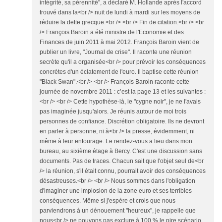
intégrité, sa pérennité", a déclaré M. Hollande après l'accord
trouvé dans la<br /> nuit de lundi à mardi sur les moyens de
réduire la dette grecque.<br /> <br /> Fin de citation.<br /> <br
/> François Baroin a été ministre de l'Economie et des
Finances de juin 2011 à mai 2012. François Baroin vient de
publier un livre, "Journal de crise". Il raconte une réunion
secrète qu'il a organisée<br /> pour prévoir les conséquences
concrètes d'un éclatement de l'euro. Il baptise cette réunion
"Black Swan".<br /> <br /> François Baroin raconte cette
journée de novembre 2011 : c’est la page 13 et les suivantes :
<br /> <br /> Cette hypothèse-là, le "cygne noir", je ne l'avais
pas imaginée jusqu'alors. Je réunis autour de moi trois
personnes de confiance. Discrétion obligatoire. Ils ne devront
en parler à personne, ni à<br /> la presse, évidemment, ni
même à leur entourage. Le rendez-vous a lieu dans mon
bureau, au sixième étage à Bercy. C'est une discussion sans
documents. Pas de traces. Chacun sait que l'objet seul de<br
/> la réunion, s'il était connu, pourrait avoir des conséquences
désastreuses.<br /> <br /> Nous sommes dans l'obligation
d'imaginer une implosion de la zone euro et ses terribles
conséquences. Même si j'espère et crois que nous
parviendrons à un dénouement "heureux", je rappelle que
nous<br /> ne pouvons pas exclure à 100 % le pire scénario.