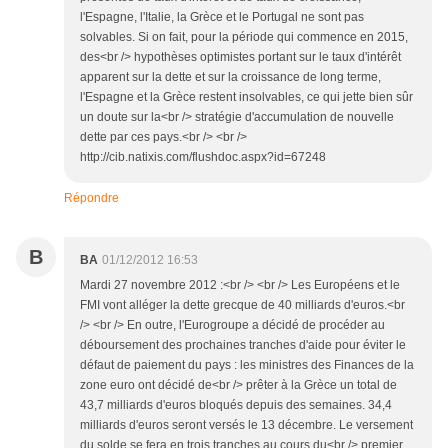
l'Espagne, l'Italie, la Grèce et le Portugal ne sont pas
solvables. Si on fait, pour la période qui commence en 2015,
des<br /> hypothèses optimistes portant sur le taux d'intérêt
apparent sur la dette et sur la croissance de long terme,
l'Espagne et la Grèce restent insolvables, ce qui jette bien sûr
un doute sur la<br /> stratégie d'accumulation de nouvelle
dette par ces pays.<br /> <br />
http://cib.natixis.com/flushdoc.aspx?id=67248
Répondre
B
BA
01/12/2012 16:53
Mardi 27 novembre 2012 :<br /> <br /> Les Européens et le
FMI vont alléger la dette grecque de 40 milliards d'euros.<br
/> <br /> En outre, l'Eurogroupe a décidé de procéder au
déboursement des prochaines tranches d'aide pour éviter le
défaut de paiement du pays : les ministres des Finances de la
zone euro ont décidé de<br /> prêter à la Grèce un total de
43,7 milliards d'euros bloqués depuis des semaines. 34,4
milliards d'euros seront versés le 13 décembre. Le versement
du solde se fera en trois tranches au cours du<br /> premier