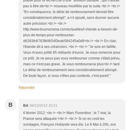
plaidé pour la recherche d'une "solution durable", qui n'aurait
pas à être de<br /> nouveau modifiée par la suite.<br /> <br />
"En conséquence, le délai de remboursement devrait être
considérablement allongé", a-t-il ajouté, sans donner aucune
autre précision.<br /> <br />
http://www.boursorama.com/actualites/l-irlande-a-besoin-de-
plus-de-temps-pour-rembourser-
d6283fc6783fb9654f3eab584245a0d8<br /> <br /> En clair,
l'Irlande dit à ses créanciers :<br /> <br /> "Je suis en faillite.
Vous m'avez prêté 85 milliards d'euros. Je vous remercie pour
ce prêt. Je ne peux pas vous rembourser comme c'était prévu,
mais ce n'est pas grave. Je vous rembourserai plus<br /> tard.
Le délai de remboursement sera considérablement allongé.
De toute façon, si vous n'êtes pas contents, c'est pareil."
Répondre
B
BA
06/12/2012 20:21
6 février 2012 :<br /> <br /> Marc Fiorentino : le 7 mai, la
France sera attaquée !<br /> <br /> Si on en croit les
sondages, François Hollande sera élu. Le 6 Mai à 20h, son