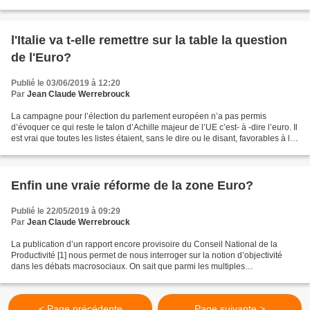
entre Trésor et entreprises...
l'Italie va t-elle remettre sur la table la question
de l'Euro?
Publié le 03/06/2019 à 12:20
Par
Jean Claude Werrebrouck
La campagne pour l’élection du parlement européen n’a pas permis
d’évoquer ce qui reste le talon d’Achille majeur de l’UE c’est- à -dire l’euro. Il
est vrai que toutes les listes étaient, sans le dire ou le disant, favorables à la
monnaie unique et l’expérience...
Enfin une vraie réforme de la zone Euro?
Publié le 22/05/2019 à 09:29
Par
Jean Claude Werrebrouck
La publication d’un rapport encore provisoire du Conseil National de la
Productivité [1] nous permet de nous interroger sur la notion d’objectivité
dans les débats macrosociaux. On sait que parmi les multiples
recommandations des instance européennes,...
< Page précédente
Page suivante >