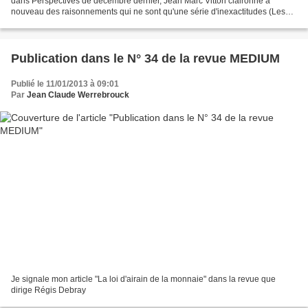
dans Perspectives de décembre dernier, Jean Marc Vittori claironne à
nouveau des raisonnements qui ne sont qu'une série d'inexactitudes (Les
Echos du 15 janvier). le refrain est...
Publication dans le N° 34 de la revue MEDIUM
Publié le 11/01/2013 à 09:01
Par
Jean Claude Werrebrouck
Je signale mon article "La loi d'airain de la monnaie" dans la revue que
dirige Régis Debray