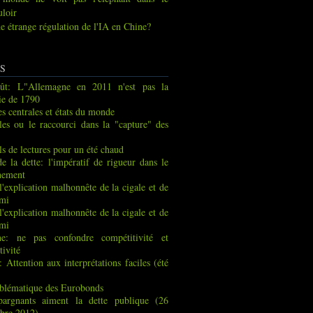
uloir
e étrange régulation de l'IA en Chine?
S
ût: L"Allemagne en 2011 n'est pas la
ie de 1790
s centrales et états du monde
les ou le raccourci dans la "capture" des
ls de lectures pour un été chaud
de la dette: l'impératif de rigueur dans le
nement
 l'explication malhonnête de la cigale et de
rmi
 l'explication malhonnête de la cigale et de
rmi
ne: ne pas confondre compétitivité et
tivité
: Attention aux interprétations faciles (été
blématique des Eurobonds
pargnants aiment la dette publique (26
bre 2012)