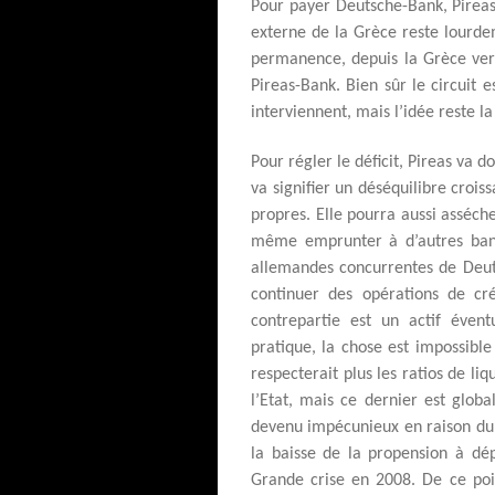
Pour payer Deutsche-Bank, Pireas-
externe de la Grèce reste lourdeme
permanence, depuis la Grèce vers 
Pireas-Bank. Bien sûr le circuit 
interviennent, mais l’idée reste 
Pour régler le déficit, Pireas va d
va signifier un déséquilibre croi
propres. Elle pourra aussi asséc
même emprunter à d’autres banq
allemandes concurrentes de Deut
continuer des opérations de cré
contrepartie est un actif éven
pratique, la chose est impossible
respecterait plus les ratios de liq
l’Etat, mais ce dernier est glob
devenu impécunieux en raison du 
la baisse de la propension à dé
Grande crise en 2008. De ce poi