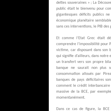
dettes souveraines » ; La Découver
public était le bienvenu pour c
gigantesques déficits publics n
économique planétaire semblable 
sans ces interventions, le PIB de
Et comme l’Etat Grec était dé
comprendre l’impossibilité pour P
victime, car disposant dans son 
qui signifie d’ailleurs, dans not
un transfert vers son propre bil
banque ne saurait non plus s
consommation alloués par Pire
banques de pays déficitaires son
comment le crédit interbancaire p
massive de la BCE, par exemple
momentanément.
Dans ce cas de figure, la BCE 