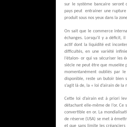
sur le système bancaire seront c
pays peut entrainer une rupture
produit sous nos yeux dans la zon
On sait que le commerce interna
échanges. Lorsqu’il y a déficit, 
actif dont la liquidité est incont
difficultés, en une variété infin
l’étalon- or qui va sécuriser les
siècle ne peut être que muselée pa
momentanément oubliés par le r
disponible, reste un butoir bien s
s’agit là de, la « loi d’airain de l
Cette loi d’airain est à priori 
détachant elle-même de l’or. Ce s
convertible en or. La mondialisa
de réserve (USA) se met à émettr
et que sans limite les créanciers