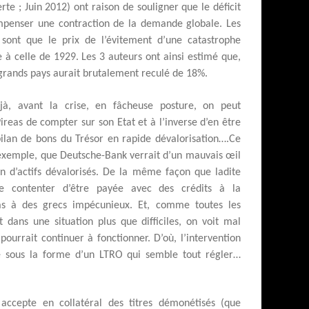
te ; Juin 2012) ont raison de souligner que le déficit
ompenser une contraction de la demande globale. Les
e sont que le prix de l’évitement d’une catastrophe
à celle de 1929. Les 3 auteurs ont ainsi estimé que,
s grands pays aurait brutalement reculé de 18%.
jà, avant la crise, en fâcheuse posture, on peut
ireas de compter sur son Etat et à l’inverse d’en être
bilan de bons du Trésor en rapide dévalorisation….Ce
re exemple, que Deutsche-Bank verrait d’un mauvais œil
an d’actifs dévalorisés. De la même façon que ladite
e contenter d’être payée avec des crédits à la
as à des grecs impécunieux. Et, comme toutes les
t dans une situation plus que difficiles, on voit mal
ourrait continuer à fonctionner. D’où, l’intervention
 sous la forme d’un LTRO qui semble tout régler…
accepte en collatéral des titres démonétisés (que