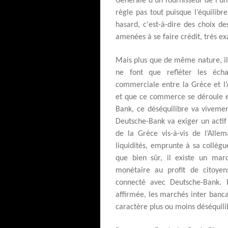
Générale d’un fournisseur de l’u
règle pas tout puisque l’équilib
hasard, c'est-à-dire des choix de
amenées à se faire crédit, très 
Mais plus que de même nature, il 
ne font que refléter les écha
commerciale entre la Grèce et l’
et que ce commerce se déroule en
Bank, ce déséquilibre va vivemen
Deutsche-Bank va exiger un actif s
de la Grèce vis-à-vis de l’Alle
liquidités, emprunte à sa collèg
que bien sûr, il existe un marc
monétaire au profit de citoye
connecté avec Deutsche-Bank. 
affirmée, les marchés inter banca
caractère plus ou moins déséquil