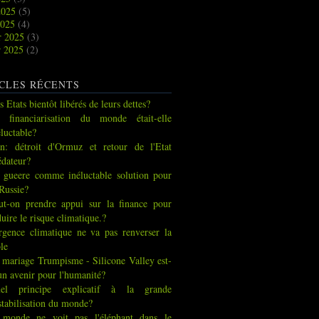
2025
(5)
2025
(4)
r 2025
(3)
r 2025
(2)
CLES RÉCENTS
s Etats bientôt libérés de leurs dettes?
 financiarisation du monde était-elle
éluctable?
an: détroit d'Ormuz et retour de l'Etat
édateur?
 gueere comme inéluctable solution pour
 Russie?
ut-on prendre appui sur la finance pour
duire le risque climatique.?
urgence climatique ne va pas renverser la
ble
 mariage Trumpisme - Silicone Valley est-
 un avenir pour l'humanité?
el principe explicatif à la grande
stabilisation du monde?
 monde ne voit pas l'éléphant dans le