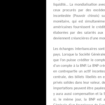
liquidité… La mondialisation ave
ceux procurés par des excéden
incontestée (Pouvoir chinois) 
monétaire, qui est simultanéme
américaines fournissent le créd
élaborées par des salariés aux 
deviennent créancières d’une mon
Les échanges interbancaires son
pays. Lorsque la Société Générale 
que l’on puisse créditer le compte
d’un compte à la BNP. La BNP créd
en contrepartie un actif inconte
centrale, des billets libellés en
privés solides dans leur valeur, 
importations peuvent être payées 
y aura aussi compensation et la 
si, le même jour, la BNP est 