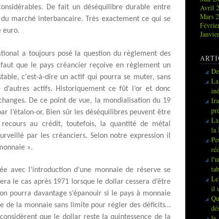
Avril 
onsidérables. De fait un déséquilibre durable entre
Mars 
 du marché interbancaire. Très exactement ce qui se
Févrie
e euro.
Janvie
tional a toujours posé la question du règlement des
ARTI
il faut que le pays créancier reçoive en règlement un
De
estable, c'est-à-dire un actif qui pourra se muter, sans
La
ie d’autres actifs. Historiquement ce fût l’or et donc
in
Ir
 échanges. De ce point de vue, la mondialisation du 19
pr
r l’étalon-or. Bien sûr les déséquilibres peuvent être
La
ecours au crédit, toutefois, la quantité de métal
la
urveillé par les créanciers. Selon notre expression il
Pe
a monnaie ».
ré
l'
ta
levée avec l’introduction d’une monnaie de réserve se
Le
era le cas après 1971 lorsque le dollar cessera d’être
il
tion pourra davantage s’épanouir si le pays à monnaie
Qu
e de la monnaie sans limite pour régler des déficits…
dé
 considèrent que le dollar reste la quintessence de la
le