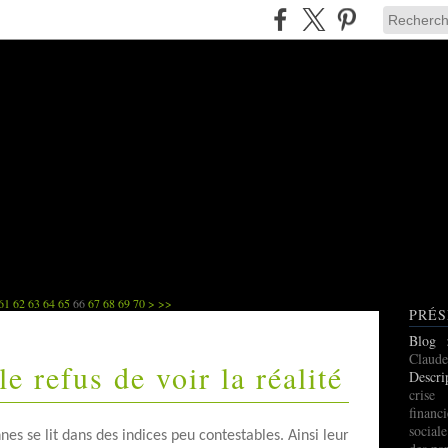
61
62
63
64
65
66
67
68
69
70
>
>>
PRÉS
Blog
Claude
le refus de voir la réalité
Descri
cris
finan
social
s se lit dans des indices peu contestables. Ainsi leur