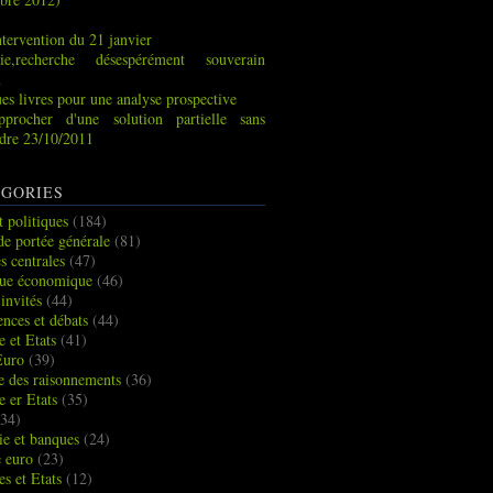
tervention du 21 janvier
ie,recherche désespérément souverain
x
es livres pour une analyse prospective
pprocher d'une solution partielle sans
indre 23/10/2011
GORIES
t politiques
(184)
de portée générale
(81)
s centrales
(47)
que économique
(46)
 invités
(44)
ences et débats
(44)
e et Etats
(41)
Euro
(39)
ue des raisonnements
(36)
e er Etats
(35)
34)
e et banques
(24)
e euro
(23)
es et Etats
(12)