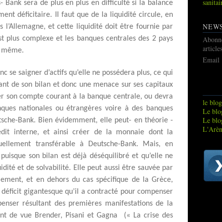
sanitai
 Bank sera de plus en plus en difficulté si la balance
nt déficitaire. Il faut que de la liquidité circule, en
NEW
l’Allemagne, et cette liquidité doit être fournie par
est plus complexe et les banques centrales des 2 pays
Abonn
article
la même.
Email
onc se saigner d’actifs qu’elle ne possédera plus, ce qui
ssant de son bilan et donc une menace sur ses capitaux
her son compte courant à la banque centrale, ou devra
le blog
ues nationales ou étrangères voire à des banques
Le blog
Le blo
sche-Bank. Bien évidemment, elle peut- en théorie -
L'Arèn
dit interne, et ainsi créer de la monnaie dont la
tuellement transférable à Deutsche-Bank. Mais, en
 puisque son bilan est déjà déséquilibré et qu’elle ne
uidité et de solvabilité. Elle peut aussi être sauvée par
alement, et en dehors du cas spécifique de la Grèce,
déficit gigantesque qu’il a contracté pour compenser
penser résultant des premières manifestations de la
nt de vue Brender, Pisani et Gagna (« La crise des