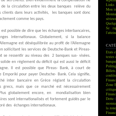
n de ses clients. Bien évidemment la compensation ne
Links
re de la circulation entre les deux banques relève du
Mon in
s clients dans leurs activités, les banques sont donc
Monna
sérieu
exactement comme les pays.
Quelqu
Se ra
est possible de dire que les échanges interbancaires,
l'atte
nges internationaux. Globalement, si la balance
Allemagne est déséquilibrée au profit de l’Allemagne
CATÉ
 sollicitant les services de Deutsche-Bank et Pireas-
Etats e
t se ressentir au niveau des 2 banques sus- visées.
textes 
banque
olide en règlement du déficit qui est aussi le déficit
Politi
magne. Il est possible que PIreas- Bank, à court de
Billets
ue Emporiki pour payer Deutsche- Bank. Cela signifie,
confér
Financ
hé inter bancaire en Grèce réglant la circulation
Zone 
ns grecs, mais que ce marché est nécessairement
critiq
Plus globalement encore, en mondialisation bien
Financ
Dette
(
ires sont internationalisés et fortement guidés par le
monnai
ibré des échanges internationaux.
la zon
Financ