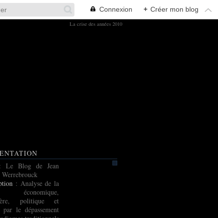
Connexion
+
Créer mon blog
La crise des années 2010
ENTATION
: Le Blog de Jean
 Werrebrouck
ption
: Analyse de la
e économique,
cière, politique et
e par le dépassement