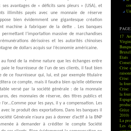
co
c ses avantages de « déficits sans pleurs » (USA), et
Un
ts illimités payés avec une monnaie de réserve
suppose bien évidemment une gigantesque création
nt machine à fabriquer de la dette . Les banques
PAGE
it permettant l’importation massive de marchandises
17 Ao
rémunérations dérisoires et les autorités chinoises
Virgin
Banque
tagne de dollars acquis sur l’économie américaine.
Bruxel
Etats
t au fond de la même nature que les échanges entre
Consei
Crise 
paie le fournisseur de l’un de ses clients, il faut bien
raison
 de ce fournisseur qui, lui, est par exemple titulaire
Crise:
itera ce compte, mais il faudra bien qu’elle obtienne
la fou
Crise:
stable versé par la société générale : de la monnaie
la fou
 euros, des monnaies de réserve, des titres publics et
Espag
de l’or…Comme pour les pays, il y a compensation. Les
produc
Grèce 
avec le produit des exportations. Dans les banques il
2010)
Société Générale n’aura pas à donner d’actif à la BNP
La pro
amenée à demander à créditer le compte Société
Les é
septem