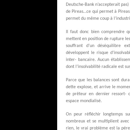
Deutsche-Bank n’accepterait pas)
de Pireas…ce qui permet à Pireas
permet du même coup à l’industri
Il faut donc bien comprendre qu
mettent en position de rupture le
souffrant d’un déséquilibre e
développent le risque d’insolvab
inter- bancaire. Aucun établiss
dont l’insolvabilité radicale est s
Parce que les balances sont dura
dette explose, et arrive le momen
de prêteur en dernier ressort- 
espace mondialisé.
On peur réfléchir longtemps sur
nombreux et se multiplient avec 
rien, le vrai problème est la pé