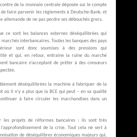
 contre de la monnaie centrale déposée sur le compte
 de faire parvenir les règlements à Deutsche-Bank, et
e allemande de ne pas perdre ses débouchés grecs.
e ce sont les balances externes déséquilibrées qui
s marchés interbancaires. Toutes les banques des pays
xtérieur sont donc soumises à des pressions qui
ilité et qui, en retour, entraine la ruine du marché
ement bancaire n’acceptant de prêter à des consœurs
uspectée.
blement déséquilibrées la machine à fabriquer de la
t où il n’y a plus que la BCE qui peut – en sa qualité
continuer à faire circuler les marchandises dans un
 les projets de réformes bancaires : ils sont très
l’approfondissement de la crise. Tout cela ne sert à
rennisation de déséquilibres économiques majeurs qui,