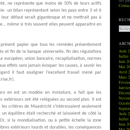
des pa
été, ne représente que moins de 50% de leurs actifs
Contac
ie- un bilan représentant selon les pays entre 3 et 6
e leur défaut serait gigantesque et ne mettrait pas à
REC
de… même si très souvent elles peuvent apparaitre en
ARCH
 présent papier que tous les remèdes présentement
Août 
és et fin de la banque universelle, fin des régulations
Juille
eur européen, union bancaire, recapitalisation, normes
Juin 
’aux effets sans jamais évoquer les causes, à savoir les
Mai 2
Avril 
égard il faut souligner l’excellent travail mené par
Mars 
rise.fr).
Févrie
Janvie
Décem
uro en est un modèle en miniature, a fait que les
Novem
s extérieurs ont été reléguées au second plan. Il est
Octob
 les critères de Maastricht s’intéressaient seulement
Septe
Août 
 un équilibre était recherché et laissaient de côté la
Juille
Or, si la mondialisation, ou à petite échelle la zone
Juin 
libres extérieurs lourds et durables, les conséquences
Mai 2