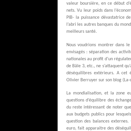
valeur boursière, en ce début d’
nets. Vu leur poids dans l’économ
PIB- la puissance dévastatrice d
l’abri les autres banques du mon
meilleurs santé.
Nous voudrions montrer dans le
envisagés : séparation des activit
nationales au profit d’un régulat
de Bâle 3, etc., ne s’attaquent qu
déséquilibres extérieurs. A cet 
Olivier Berruyer sur son blog (La-c
La mondialisation, et la zone e
questions d’équilibre des échange
du reste intéressant de noter que
aux budgets publics pour lesquels
question des balances externes. 
euro, fait apparaitre des déséqui