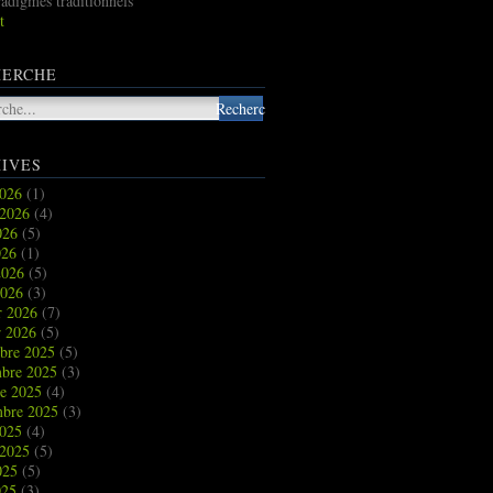
radigmes traditionnels
t
HERCHE
IVES
2026
(1)
t 2026
(4)
2026
(5)
026
(1)
2026
(5)
2026
(3)
r 2026
(7)
r 2026
(5)
bre 2025
(5)
bre 2025
(3)
re 2025
(4)
mbre 2025
(3)
2025
(4)
t 2025
(5)
2025
(5)
025
(3)