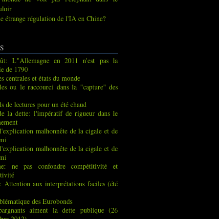
uloir
e étrange régulation de l'IA en Chine?
S
ût: L"Allemagne en 2011 n'est pas la
ie de 1790
s centrales et états du monde
les ou le raccourci dans la "capture" des
ls de lectures pour un été chaud
de la dette: l'impératif de rigueur dans le
nement
 l'explication malhonnête de la cigale et de
rmi
 l'explication malhonnête de la cigale et de
rmi
ne: ne pas confondre compétitivité et
tivité
: Attention aux interprétations faciles (été
blématique des Eurobonds
pargnants aiment la dette publique (26
bre 2012)