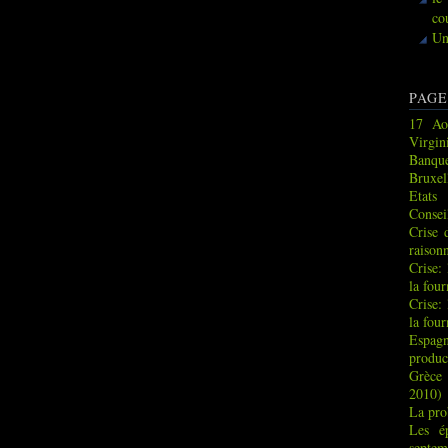
co
Un
PAGE
17 Ao
Virgin
Banque
Bruxel
Etats
Consei
Crise 
raison
Crise:
la fou
Crise:
la fou
Espag
produc
Grèce 
2010)
La pro
Les é
septem