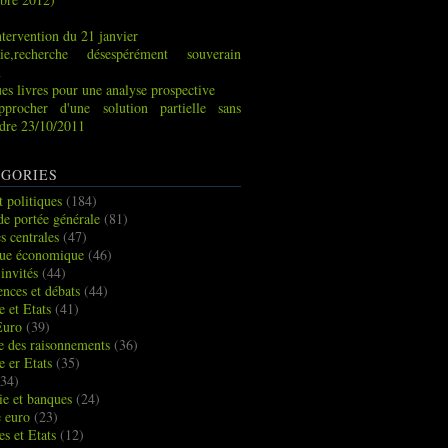
tervention du 21 janvier
ie,recherche désespérément souverain
x
es livres pour une analyse prospective
pprocher d'une solution partielle sans
indre 23/10/2011
GORIES
t politiques
(184)
de portée générale
(81)
s centrales
(47)
que économique
(46)
 invités
(44)
ences et débats
(44)
e et Etats
(41)
Euro
(39)
ue des raisonnements
(36)
e er Etats
(35)
34)
e et banques
(24)
e euro
(23)
es et Etats
(12)