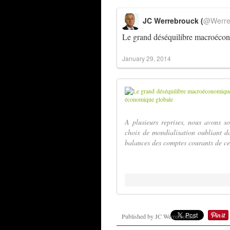
JC Werrebrouck (
@Werre
Le grand déséquilibre macroécon
January 29, 2014
A plusieurs reprises, nous avons s
choix de mondialisation oubliant da
balances des comptes courants de ce 
Published by JC Werrebrouck