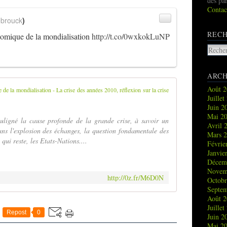
des pa
Contac
brouck
)
REC
omique de la mondialisation
http://t.co/0wxkokLuNP
ARCH
Août 
Le grand déséq
Juille
Juin 
Mai 2
ouligné la cause profonde de la grande crise, à savoir un
Avril 
ns l'explosion des échanges, la question fondamentale des
Mars 
qui reste, les Etats-Nations....
Févrie
Janvie
Décem
Novem
http://0z.fr/M6D0N
Octob
Septe
Août 
Juille
Repost
0
Juin 
Mai 2