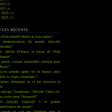
2025
(5)
2025
(4)
r 2025
(3)
r 2025
(2)
CLES RÉCENTS
s Etats bientôt libérés de leurs dettes?
 financiarisation du monde était-elle
éluctable?
an: détroit d'Ormuz et retour de l'Etat
édateur?
 gueere comme inéluctable solution pour
 Russie?
ut-on prendre appui sur la finance pour
duire le risque climatique.?
urgence climatique ne va pas renverser la
ble
 mariage Trumpisme - Silicone Valley est-
 un avenir pour l'humanité?
el principe explicatif à la grande
stabilisation du monde?
 monde ne voit pas l'éléphant dans le