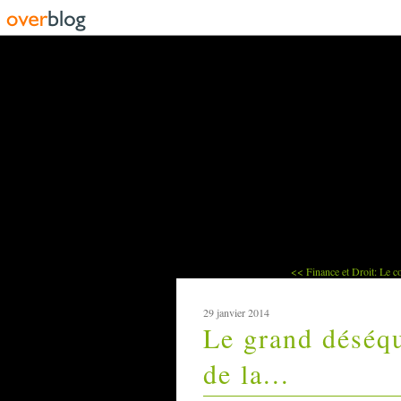
<< Finance et Droit: Le co
29 janvier 2014
Le grand déséq
de la...