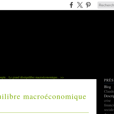
uple...
Le grand déséquilibre macroéconomique... >>
PRÉS
Blog
Claude
uilibre macroéconomique
Descri
cris
finan
social