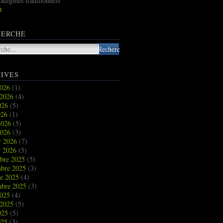
radigmes traditionnels
t
HERCHE
IVES
2026
(1)
uilibre macroéconomique de la mondialisation - La crise des années 
t 2026
(4)
2026
(5)
026
(1)
2026
(5)
2026
(3)
r 2026
(7)
r 2026
(5)
bre 2025
(5)
bre 2025
(3)
re 2025
(4)
mbre 2025
(3)
2025
(4)
t 2025
(5)
2025
(5)
025
(3)