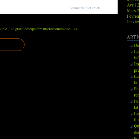
Avril 
commenter cet article
…
Mars 
Févrie
Janvie
uple...
Le grand déséquilibre macroéconomique... >>
ARTI
De
La
in
Ir
pr
La
la
Pe
ré
l'
ta
Le
il
Qu
dé
le