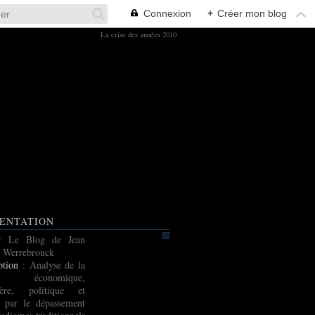
Connexion
+
Créer mon blog
La crise des années 2010
ENTATION
: Le Blog de Jean
 Werrebrouck
ption
: Analyse de la
e économique,
cière, politique et
e par le dépassement