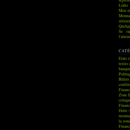
Links
Mon in
Monna
sérieu
Quelqu
Se ra
l'atte
CATÉ
Etats e
textes 
banque
Politi
Billets
confér
Financ
Zone 
critiq
Financ
Dette
(
monnai
la zon
Financ