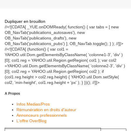
Dupliquer en brouillon
//<![CDATA[ _YUE.onDOMReady( function() { var tabs = [ new
OB_NavTab('publications_autosaves'), new
OB_NavTab('publications_drafts'), new
OB_NavTab('publications_pubs') ]; OB_NavTab.toggle(); } ); //]]>
//<![CDATA[ (function() { var col1 =
YAHOO.util.Dom.getElementsByClassName( 'colonne1-3', 'div' )
[0]; col1.reg = YAHOO.util.Region.getRegion( col1 ); var col2
=YAHOO.util.Dom.getElementsByClassName( 'colonne2-3', 'div' )
[0]; col2.reg = YAHOO.util.Region.getRegion( col2 ); if
(col1.reg.height > col2.reg.height) { YAHOO.util.Dom.setStyle(
col2, 'min-height', col1.reg.height + 'px' ); } })(); //]]>
A Propos
Infos Medias/Pros
Rémunération en droits d'auteur
Annonceurs professionnels
L'offre OverBlog