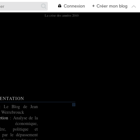
Connexion
+
Créer mon blog
La crise des années 2010
ENTATION
: Le Blog de Jean
 Werrebrouck
ption
: Analyse de la
e économique,
cière, politique et
e par le dépassement