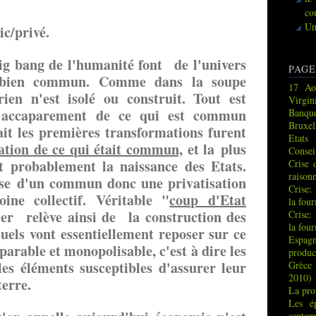
co
Un
ic/privé.
g bang de l'humanité font de l'univers
PAGE
n bien commun. Comme dans la soupe
17 Ao
rien n'est isolé ou construit. Tout est
Virgin
 d'accaparement de ce qui est commun
Banque
Bruxel
ait les premières transformations furent
Etats
sation de ce qui était commun,
et la plus
Consei
t probablement la naissance des Etats.
Crise 
raison
rise d'un commun donc une privatisation
Crise:
ine collectif. Véritable "
coup d'Etat
la fou
er
relève ainsi de la construction des
Crise:
la fou
uels vont essentiellement reposer sur ce
Espag
parable et monopolisable, c'est à dire les
produc
es éléments susceptibles d'assurer leur
Grèce 
2010)
terre.
La pro
Les é
septem