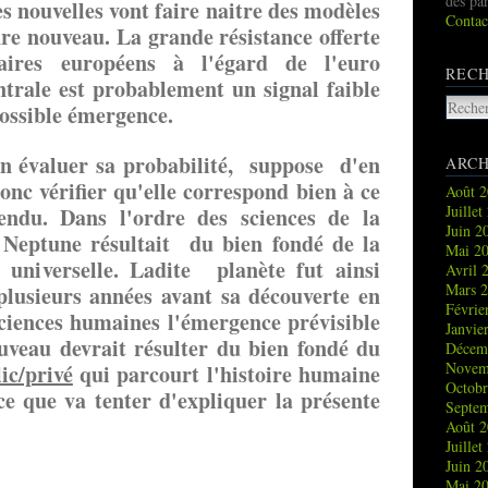
des pa
es nouvelles vont faire naitre des modèles
Contac
re nouveau. La grande résistance offerte
aires européens à l'égard de l'euro
REC
rale est probablement un signal faible
ossible émergence.
n évaluer sa probabilité, suppose d'en
ARCH
 donc vérifier qu'elle correspond bien à ce
Août 
Juille
endu. Dans l'ordre des sciences de la
Juin 
 Neptune résultait du bien fondé de la
Mai 2
 universelle. Ladite planète fut ainsi
Avril 
Mars 
 plusieurs années avant sa découverte en
Févrie
ciences humaines l'émergence prévisible
Janvie
veau devrait résulter du bien fondé du
Décem
Novem
ic/privé
qui parcourt l'histoire humaine
Octob
ce que va tenter d'expliquer la présente
Septe
Août 
Juille
Juin 
Mai 2