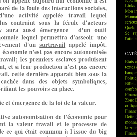
on appelle aujourd'hui économie n'est
Links
aré de la foule des interactions sociales,
Mon in
une activité appelée travail lequel
Monna
us contraint sous la férule d'acteurs
sérieu
Quelqu
 y aura aussi émergence d'un outil
Se ra
onnaie
lequel permettra d'asseoir une
l'atte
lèvement d'un
surtravail
appelé impôt.
 économie n'est pas encore autonomisée
CATÉ
rtravail; les premiers esclaves produisent
Etats e
nt, et si leur production n'est pas encore
textes 
il, cette dernière apparait bien sous la
banque
Politi
cachée dans des objets symboliques,
Billets
orifiant les pouvoirs en place.
confér
Financ
Zone 
 et émergence de la loi de la valeur.
critiq
Financ
lative autonomisation de l'économie pour
Dette
(
monnai
nt la valeur travail et le processus de
la zon
 de ce qui était commun à l'issue du big
Financ