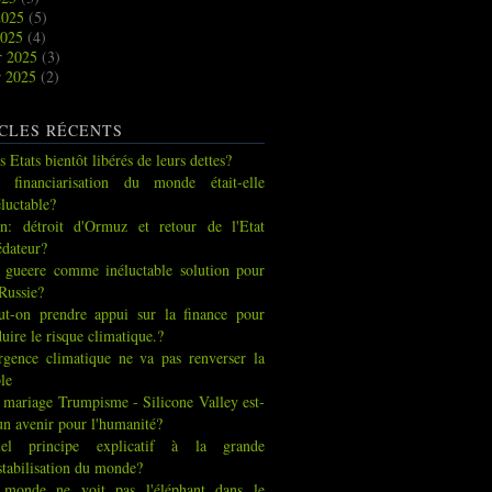
2025
(5)
2025
(4)
r 2025
(3)
r 2025
(2)
CLES RÉCENTS
s Etats bientôt libérés de leurs dettes?
 financiarisation du monde était-elle
éluctable?
an: détroit d'Ormuz et retour de l'Etat
édateur?
 gueere comme inéluctable solution pour
 Russie?
ut-on prendre appui sur la finance pour
duire le risque climatique.?
urgence climatique ne va pas renverser la
ble
 mariage Trumpisme - Silicone Valley est-
 un avenir pour l'humanité?
el principe explicatif à la grande
stabilisation du monde?
 monde ne voit pas l'éléphant dans le