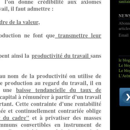
 l'on donne crédibilité aux axiomes
sanitai
ail, il faut admettre :
NEW
dre de la valeur,
Abonn
article
oduction ne font que
transmettre leur
Email
pent ainsi la
productivité du travail
sans
le blog
Le blog
Le blo
 au nom de la productivité on utilise de
L'Arèn
e production au regard du travail, il en
nt une
baisse tendancielle du taux de
 capital à rémunérer à partir d'un travail
ant. Cette contrainte d'une rentabilité
ée et continuellement contrariée oblige
r du cadre"
et à privatiser des masses
ommuns convertibles en instrument de