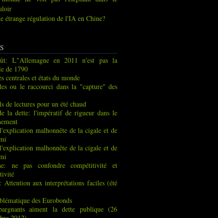
uloir
e étrange régulation de l'IA en Chine?
S
ût: L"Allemagne en 2011 n'est pas la
ie de 1790
s centrales et états du monde
les ou le raccourci dans la "capture" des
ls de lectures pour un été chaud
de la dette: l'impératif de rigueur dans le
nement
 l'explication malhonnête de la cigale et de
rmi
 l'explication malhonnête de la cigale et de
rmi
ne: ne pas confondre compétitivité et
tivité
: Attention aux interprétations faciles (été
blématique des Eurobonds
pargnants aiment la dette publique (26
bre 2012)