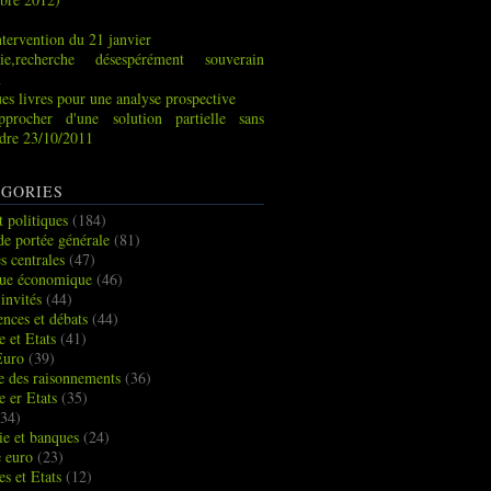
tervention du 21 janvier
ie,recherche désespérément souverain
x
es livres pour une analyse prospective
pprocher d'une solution partielle sans
indre 23/10/2011
GORIES
t politiques
(184)
de portée générale
(81)
s centrales
(47)
que économique
(46)
 invités
(44)
ences et débats
(44)
e et Etats
(41)
Euro
(39)
ue des raisonnements
(36)
e er Etats
(35)
34)
e et banques
(24)
e euro
(23)
es et Etats
(12)