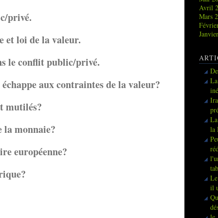
Avril 
c/privé.
Mars 
Févrie
Janvie
et loi de la valeur.
ARTI
 le conflit public/privé.
De
La
 échappe aux contraintes de la valeur?
in
Ir
t mutilés?
pr
La
e la monnaie?
la
Pe
ré
ire européenne?
l'
ta
rique?
Le
il
Qu
dé
le