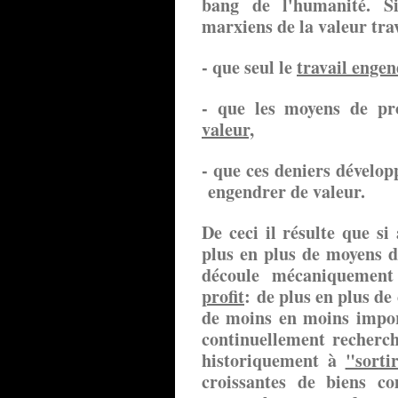
bang de l'humanité. Si
marxiens de la valeur trav
- que seul le
travail engen
- que les moyens de pr
valeur,
- que ces deniers dévelop
engendrer de valeur.
De ceci il résulte que si
plus en plus de moyens d
découle mécaniqueme
profit
: de plus en plus de
de moins en moins import
continuellement recherch
historiquement à
"sorti
croissantes de biens c