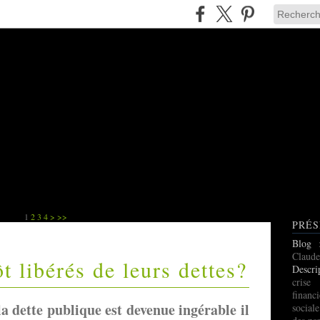
1
2
3
4
>
>>
PRÉS
Blog
Claude
t libérés de leurs dettes?
Descri
cris
finan
la dette publique est devenue ingérable il
social