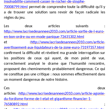
insolvabilite-comment-casser-le-rocher-de-sisyphe-
70008799.html
permet de comprendre toute la difficulté qu’il y
a de trouver une solution sans revoir de façon radicale les
règles du jeu.
Les deux articles suivants :
http://www.lacrisedesannees2010.com/article-sortie-de-l-euro-
en-bon-ordre-ou-en-mode-panique-72631302.html
et :
http://www.lacrisedesannees2010.com/article-
avertissement-aux-liquidateurs-de-la-zone-euro-73197357.html
confirment la difficulté et révèlent ma grande interrogation sur
les positions de ceux qui ayant, de mon point de vue,
correctement analysé le drame que l’humanité rencontre,
proposent des cheminements probablement dangereux. Ce qui
ne constitue pas une critique : nous sommes effectivement dans
un moment dangereux de notre histoire.
Ces deux
articles :
http://www.lacrisedesannees2010.com/article-agonie-
du-fordisme-forme-de-l-etat-et-gigantisme-financier-1-
76580892.html
;