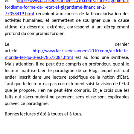
et :
http://www.lacrisedesannees2010.com/article-agonie-du-
fordisme-forme-de-l-etat-et-gigantisme-financier-2-
77358419.html
renvoient aux causes de la financiarisation des
activités humaines, et permettent de souligner que la cause
ultime du désordre extrême, correspond à un dérèglement
profond du compromis fordien.
Le dernier
article :
http://www.lacrisedesannees2010.com/article-le-
monde-tel-qu-il-est-78572081.html
est au fond une synthèse.
Mais attention, il ne peut être compris en profondeur, que si le
lecteur maitrise bien le paradigme de ce Blog, lequel est tout
entier inscrit dans une lecture spécifique de la notion d’Etat.
Tant que le lecteur n’a pas correctement saisi la vision de l’Etat
que je propose, rien ne peut être compris. Et je crois que les
faits qui s’accumulent ne prennent sens et ne sont explicables
qu’avec ce paradigme.
Bonnes lectures d’été à toutes et à tous.