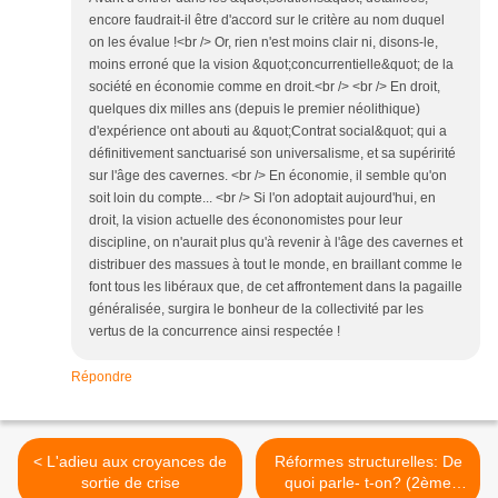
encore faudrait-il être d'accord sur le critère au nom duquel
on les évalue !<br /> Or, rien n'est moins clair ni, disons-le,
moins erroné que la vision &quot;concurrentielle&quot; de la
société en économie comme en droit.<br /> <br /> En droit,
quelques dix milles ans (depuis le premier néolithique)
d'expérience ont abouti au &quot;Contrat social&quot; qui a
définitivement sanctuarisé son universalisme, et sa supéririté
sur l'âge des cavernes. <br /> En économie, il semble qu'on
soit loin du compte... <br /> Si l'on adoptait aujourd'hui, en
droit, la vision actuelle des écononomistes pour leur
discipline, on n'aurait plus qu'à revenir à l'âge des cavernes et
distribuer des massues à tout le monde, en braillant comme le
font tous les libéraux que, de cet affrontement dans la pagaille
généralisée, surgira le bonheur de la collectivité par les
vertus de la concurrence ainsi respectée !
Répondre
< L'adieu aux croyances de
Réformes structurelles: De
sortie de crise
quoi parle- t-on? (2ème