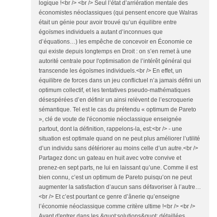
logique !<br /> <br /> Seul l’état d’arriération mentale des
économistes néoclassiques (qui pensent encore que Walras
était un génie pour avoir trouvé qu’un équilibre entre
égoïsmes individuels a autant d’inconnues que
d’équations…) les empêche de concevoir en Économie ce
qui existe depuis longtemps en Droit : on s’en remet à une
autorité centrale pour l'optimisation de l’intérêt général qui
transcende les égoïsmes individuels.<br /> En effet, un
équilibre de forces dans un jeu conflictuel n’a jamais défini un
optimum collectif, et les tentatives pseudo-mathématiques
désespérées d’en définir un ainsi relèvent de l’escroquerie
sémantique. Tel est le cas du prétendu « optimum de Pareto
», clé de voute de l'économie néoclassique enseignée
partout, dont la définition, rappelons-la, est:<br /> - une
situation est optimale quand on ne peut plus améliorer l’utilité
d’un individu sans détériorer au moins celle d’un autre.<br />
Partagez donc un gateau en huit avec votre convive et
prenez-en sept parts, ne lui en laissant qu’une. Comme il est
bien connu, c’est un optimum de Pareto puisqu’on ne peut
augmenter la satisfaction d’aucun sans défavoriser à l’autre…
<br /> Et c’est pourtant ce genre d’ânerie qu’enseigne
l’économie néoclassique comme critère ultime !<br /> <br />
Avant d'entrer dans les &quot;solutions&quot; détaillées,