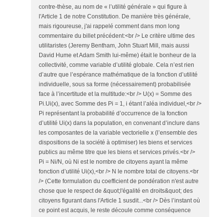
contre-thèse, au nom de « l’utilité générale » qui figure à
l'Article 1 de notre Constitution. De manière très générale,
mais rigoureuse, j'ai rappelé comment dans mon long
commentaire du billet précédent:<br /> Le critère ultime des
utilitaristes (Jeremy Bentham, John Stuart Mill, mais aussi
David Hume et Adam Smith lui-même) était le bonheur de la
collectivité, comme variable d’utilité globale. Cela n’est rien
d’autre que l’espérance mathématique de la fonction d’utilité
individuelle, sous sa forme (nécessairement) probabilisée
face à l’incertitude et la multitude:<br /> U(x) = Somme des
Pi.Ui(x), avec Somme des Pi = 1, i étant l’aléa individuel,<br />
Pi représentant la probabilité d’occurrence de la fonction
d’utilité Ui(x) dans la population, en convenant d’inclure dans
les composantes de la variable vectorielle x (l’ensemble des
dispositions de la société à optimiser) les biens et services
publics au même titre que les biens et services privés.<br />
Pi = Ni/N, où Ni est le nombre de citoyens ayant la même
fonction d’utilité Ui(x),<br /> N le nombre total de citoyens.<br
/> (Cette formulation du coefficient de pondération n'est autre
chose que le respect de &quot;l'égalité en droits&quot; des
citoyens figurant dans l'Article 1 susdit...<br /> Dès l’instant où
ce point est acquis, le reste découle comme conséquence