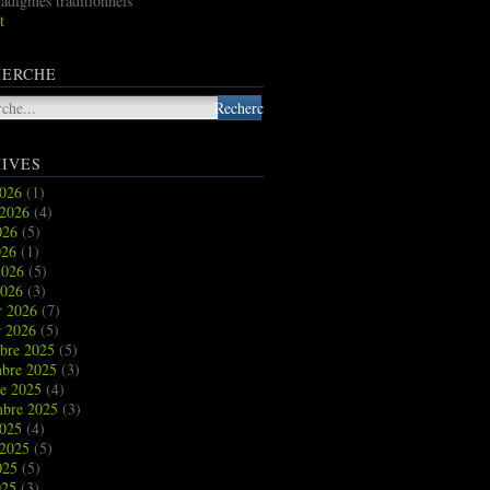
radigmes traditionnels
t
HERCHE
IVES
2026
(1)
t 2026
(4)
2026
(5)
026
(1)
2026
(5)
2026
(3)
r 2026
(7)
r 2026
(5)
bre 2025
(5)
bre 2025
(3)
re 2025
(4)
mbre 2025
(3)
2025
(4)
t 2025
(5)
2025
(5)
025
(3)