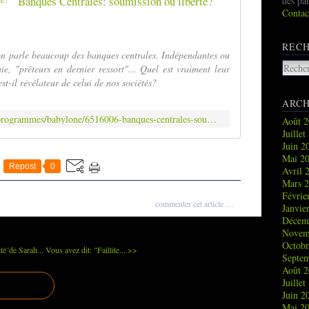
Banques Centrales: soumission ou liberté?
des pa
Contac
REC
on parle beaucoup des banques centrales. Indépendantes ou
e, "prêteurs en dernier ressort"... Quel est vraiment leur
st-il révélateur de celui de nos sociétés?
ARCH
http://www.rts.ch/audio/espace-2/programmes/babylone/6516006-banques-centrales-soumission-ou-liberte-18-02-2015.html
Août 
Juille
Juin 
Mai 2
Repost
0
Avril 
Mars 
Févrie
commenter cet article
…
Janvie
Décem
Novem
Octob
ité´de Sarah...
Vous avez dit: "Faillite... >>
Septe
Août 
Juille
Juin 
Mai 2