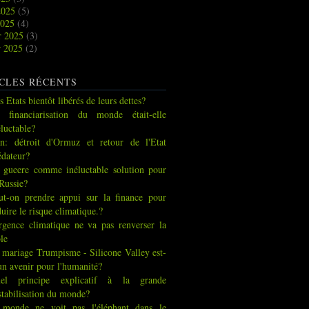
2025
(5)
2025
(4)
r 2025
(3)
r 2025
(2)
CLES RÉCENTS
s Etats bientôt libérés de leurs dettes?
 financiarisation du monde était-elle
éluctable?
an: détroit d'Ormuz et retour de l'Etat
édateur?
 gueere comme inéluctable solution pour
 Russie?
ut-on prendre appui sur la finance pour
duire le risque climatique.?
urgence climatique ne va pas renverser la
ble
 mariage Trumpisme - Silicone Valley est-
 un avenir pour l'humanité?
el principe explicatif à la grande
stabilisation du monde?
 monde ne voit pas l'éléphant dans le