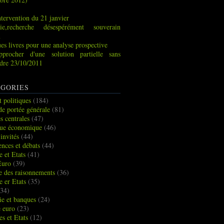
tervention du 21 janvier
ie,recherche désespérément souverain
x
es livres pour une analyse prospective
pprocher d'une solution partielle sans
indre 23/10/2011
GORIES
t politiques
(184)
de portée générale
(81)
s centrales
(47)
que économique
(46)
 invités
(44)
ences et débats
(44)
e et Etats
(41)
Euro
(39)
ue des raisonnements
(36)
e er Etats
(35)
34)
e et banques
(24)
e euro
(23)
es et Etats
(12)