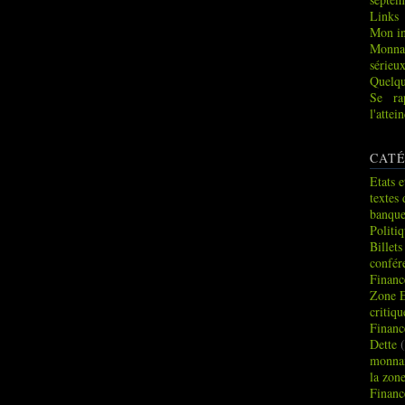
Links
Mon in
Monna
sérieu
Quelqu
Se ra
l'atte
CATÉ
Etats e
textes 
banque
Politi
Billets
confér
Financ
Zone 
critiq
Financ
Dette
(
monnai
la zon
Financ