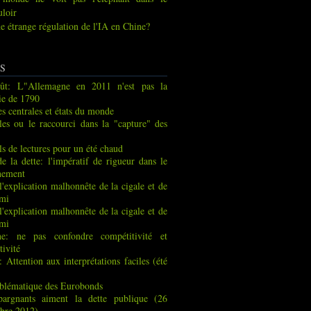
uloir
e étrange régulation de l'IA en Chine?
S
ût: L"Allemagne en 2011 n'est pas la
ie de 1790
s centrales et états du monde
les ou le raccourci dans la "capture" des
ls de lectures pour un été chaud
de la dette: l'impératif de rigueur dans le
nement
 l'explication malhonnête de la cigale et de
rmi
 l'explication malhonnête de la cigale et de
rmi
ne: ne pas confondre compétitivité et
tivité
: Attention aux interprétations faciles (été
blématique des Eurobonds
pargnants aiment la dette publique (26
bre 2012)