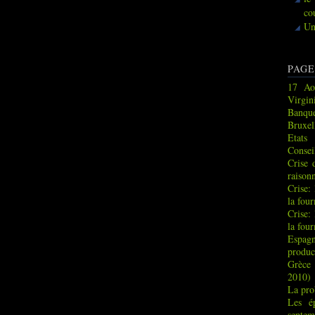
co
Un
PAGE
17 Ao
Virgin
Banque
Bruxel
Etats
Consei
Crise 
raison
Crise:
la fou
Crise:
la fou
Espag
produc
Grèce 
2010)
La pro
Les é
septem