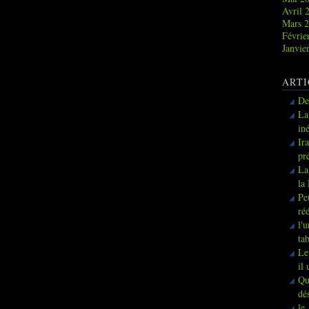
Avril 
Mars 
Févrie
Janvie
ARTI
De
La
in
Ir
pr
La
la
Pe
ré
l'
ta
Le
il
Qu
dé
le