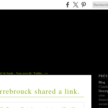
ité´de Sarah...
Vous avez dit: "Faillite... >>
PRÉS
Blog
Claude
rebrouck shared a link.
Descri
cris
finan
social