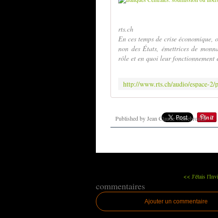
rts.ch
En ces temps de crise économique, 
non des États, émettrices de monnai
rôle et en quoi leur fonctionnement e
Published by Jean Claude Werrebrouck
<< J'étais l'Inv
commentaires
Ajouter un commentaire