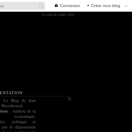
Connexion
+
Créer mon blog
La crise des années 2010
ENTATION
: Le Blog de Jean
 Werrebrouck
ption
: Analyse de la
e économique,
cière, politique et
e par le dépassement