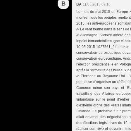
B
BA
11/05/2015 09:16
Le mois de mai 2015 en Europe :<b
montrent que les peuples rejettent
2015, les anti-européens sont dan
/> Le vent tourne dans le sens de 
/> Allemagne : victoire amère de
lepoint.fr/monde/allemagne-victo
10-05-2015-1927561_24.php<br 
conservateur eurosceptique devan
conservateur eurosceptique, Andrz
l’élection présidentielle en Polo
après la fermeture des bureaux de 
/> Elections au Royaume-Uni : "U
promesse d'organiser un référen
Cameron mène son pays et l'Eur
travailliste des Affaires europé
finlandaise sur le point d’entre
d’extrême droite des Vrais Finlan
Finlande. Le probable futur premie
allait entamer des négociations 
des élections législatives du 19 a
réaliser son rêve et devenir mini