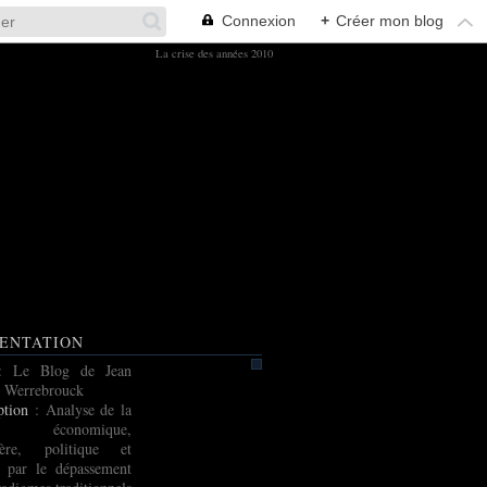
Connexion
+
Créer mon blog
La crise des années 2010
ENTATION
: Le Blog de Jean
 Werrebrouck
ption
: Analyse de la
e économique,
cière, politique et
e par le dépassement