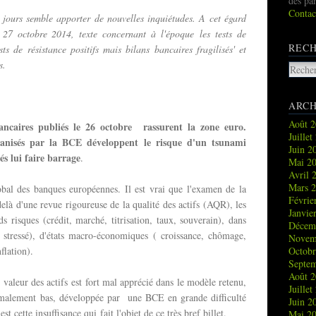
des pa
Contac
jours semble apporter de nouvelles inquiétudes. A cet égard
27 octobre 2014, texte concernant à l'époque les tests de
REC
ests de résistance positifs mais bilans bancaires fragilisés' et
s.
ARCH
Août 
ancaires publiés le 26 octobre rassurent la zone euro.
Juille
ganisés par la BCE développent le risque d'un tsunami
Juin 
és lui faire barrage
.
Mai 2
Avril 
Mars 
obal des banques européennes. Il est vrai que l'examen de la
Févrie
elà d'une revue rigoureuse de la qualité des actifs (AQR), les
Janvie
ds risques (crédit, marché, titrisation, taux, souverain), dans
Décem
 stressé), d'états macro-économiques ( croissance, chômage,
Novem
flation).
Octob
Septe
Août 
e valeur des actifs est fort mal apprécié dans le modèle retenu,
Juille
ormalement bas, développée par une BCE en grande difficulté
Juin 
st cette insuffisance qui fait l'objet de ce très bref billet.
Mai 2