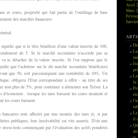
Avril 
Mars 
aux et cours, propriété qui fait partie de l'outillage de base
Févrie
nement des marchés financiers.
Janvie
général.
ARTI
De
gnifie que si le titre bénéficie d'une valeur inscrite de 100,
La
rendement de 5. Si le marché secondaire n'accorde pas sa
in
e va se détacher de la valeur inscrite. Si l'on suppose que le
Ir
gnifie que l'acheteur sur le dit marché secondaire bénéficiera
pr
 vaut que 50, soit parconséquent une rentabilité de 10%. Un
La
que, obligera l'Etat correspondant à offrir - au titre de ses
la
t non plus de 5%, pour continuer à alimenter son Trésor. La
Pe
s d'économie : lorsque les taux baissent les cours montent et
ré
t les cours baissent.
l'
ta
Le
 bancaires sont affectés par une montée des taux et, si par
il
ettes publiques, leur insolvabilité est vite assurée. D'où une
Qu
de stress-tests commençant par l'évaluation des actifs pondérés
dé
le