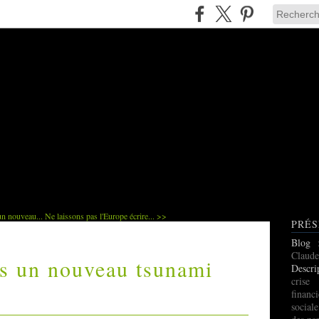
n nouveau...
Ne laissons pas l'Europe écrire... >>
PRÉS
Blog
Claude
rs un nouveau tsunami
Descri
cris
finan
social