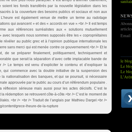
xit ne doit plus nous paralyser. Il est temps d’affirmer clairement,
sanitai
oient les fonds transférés par la nouvelle législation dans les
onsacrés à la couverture des besoins publics et sociaux et non aux
NEW
> L’heure est également venue de mettre un terme au radotage
Abonn
tions qui avancent » et des « accords en vue ».<br /> Il est temps
article
me aux références surréalistes aux « solutions mutuellement
Email
s » avec lesquels nous sommes supposés être les « copropriétaires
de révéler au public grec et à l’opinion publique internationale les
uerre sans merci qui est menée contre ce gouvernement.<br /> Et le
t, de se préparer finalement, politiquement, techniquement et
onorable que serait la séparation d’avec cette implacable bande de
le blog
br /> Le temps est venu d’expliciter le contenu et d’expliquer la
Le blog
tive, qui commence avec la double initiative de la suspension des
Le blo
L'Arèn
la nationalisation des banques, et qui se poursuit, si nécessaire
nale approuvée par le public au cours d’un référendum populaire .
 réflexion sérieuse mais aussi pour les actes décisifs. C’est le
 la rédemption se retrouvent côte-à-côte.<br /> C’est le moment de
élakis. <br /> <br /> Traduit de l’anglais par Mathieu Dargel.<br />
g/content/grece-lheure-de-la-rupture