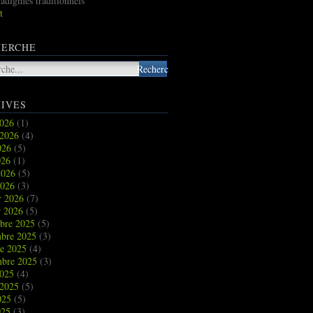
radigmes traditionnels
t
HERCHE
IVES
2026
(1)
t 2026
(4)
2026
(5)
026
(1)
2026
(5)
2026
(3)
r 2026
(7)
r 2026
(5)
bre 2025
(5)
bre 2025
(3)
re 2025
(4)
mbre 2025
(3)
2025
(4)
t 2025
(5)
2025
(5)
025
(3)