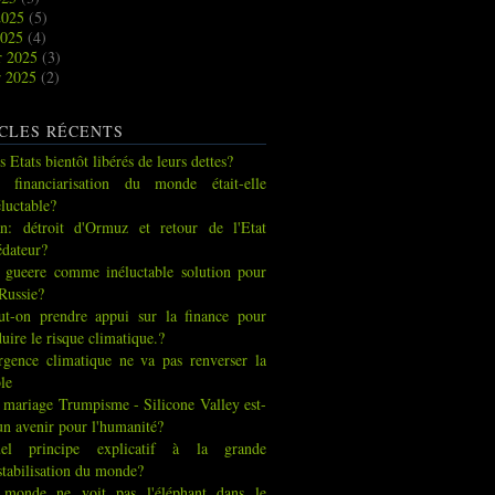
2025
(5)
2025
(4)
r 2025
(3)
r 2025
(2)
CLES RÉCENTS
s Etats bientôt libérés de leurs dettes?
 financiarisation du monde était-elle
éluctable?
an: détroit d'Ormuz et retour de l'Etat
édateur?
 gueere comme inéluctable solution pour
 Russie?
ut-on prendre appui sur la finance pour
duire le risque climatique.?
urgence climatique ne va pas renverser la
ble
 mariage Trumpisme - Silicone Valley est-
 un avenir pour l'humanité?
el principe explicatif à la grande
stabilisation du monde?
 monde ne voit pas l'éléphant dans le