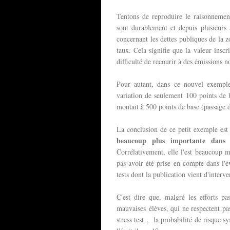
Tentons de reproduire le raisonnement
sont durablement et depuis plusieurs
concernant les dettes publiques de la 
taux. Cela signifie que la valeur insc
difficulté de recourir à des émissions n
Pour autant, dans ce nouvel exemple
variation de seulement 100 points de 
montait à 500 points de base (passage 
La conclusion de ce petit exemple est
beaucoup plus importante dans 
Corrélativement, elle l'est beaucoup m
pas avoir été prise en compte dans l'év
tests dont la publication vient d'interve
C'est dire que, malgré les efforts pa
mauvaises élèves, qui ne respectent p
stress test , la probabilité de risque 