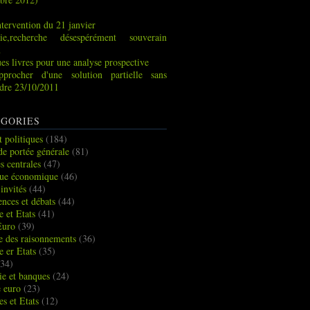
tervention du 21 janvier
ie,recherche désespérément souverain
x
es livres pour une analyse prospective
pprocher d'une solution partielle sans
indre 23/10/2011
GORIES
t politiques
(184)
de portée générale
(81)
s centrales
(47)
que économique
(46)
 invités
(44)
ences et débats
(44)
e et Etats
(41)
Euro
(39)
ue des raisonnements
(36)
e er Etats
(35)
34)
e et banques
(24)
e euro
(23)
es et Etats
(12)