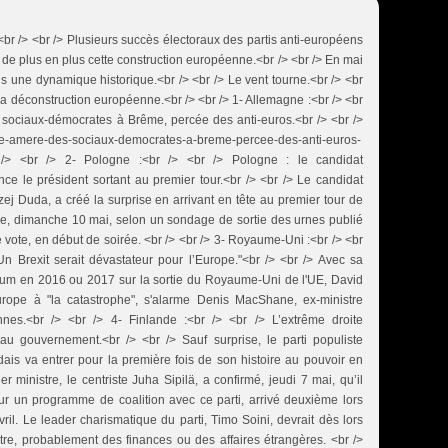
r /> <br /> Plusieurs succès électoraux des partis anti-européens
 de plus en plus cette construction européenne.<br /> <br /> En mai
s une dynamique historique.<br /> <br /> Le vent tourne.<br /> <br
la déconstruction européenne.<br /> <br /> 1- Allemagne :<br /> <br
s sociaux-démocrates à Brême, percée des anti-euros.<br /> <br />
ire-amere-des-sociaux-democrates-a-breme-percee-des-anti-euros-
/> <br /> 2- Pologne :<br /> <br /> Pologne : le candidat
ce le président sortant au premier tour.<br /> <br /> Le candidat
ej Duda, a créé la surprise en arrivant en tête au premier tour de
gne, dimanche 10 mai, selon un sondage de sortie des urnes publié
vote, en début de soirée. <br /> <br /> 3- Royaume-Uni :<br /> <br
n Brexit serait dévastateur pour l’Europe."<br /> <br /> Avec sa
dum en 2016 ou 2017 sur la sortie du Royaume-Uni de l'UE, David
ope à "la catastrophe", s'alarme Denis MacShane, ex-ministre
ennes.<br /> <br /> 4- Finlande :<br /> <br /> L’extrême droite
r au gouvernement.<br /> <br /> Sauf surprise, le parti populiste
dais va entrer pour la première fois de son histoire au pouvoir en
r ministre, le centriste Juha Sipilä, a confirmé, jeudi 7 mai, qu’il
sur un programme de coalition avec ce parti, arrivé deuxième lors
vril. Le leader charismatique du parti, Timo Soini, devrait dès lors
stre, probablement des finances ou des affaires étrangères. <br />