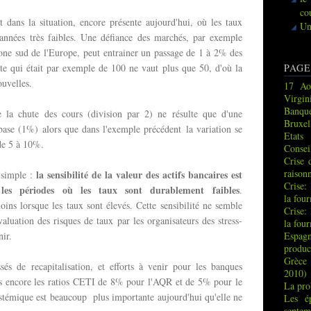
co
 dans la situation, encore présente aujourd'hui, où les taux
Un
 années très faibles. Une défiance des marchés, par exemple
zone sud de l'Europe, peut entrainer un passage de 1 à 2% des
rite qui était par exemple de 100 ne vaut plus que 50, d'où la
PAGE
ouvelles.
17 Ao
Virgin
Banque
 la chute des cours (division par 2) ne résulte que d'une
Bruxel
base (1%) alors que dans l'exemple précédent la variation se
Etats
de 5 à 10%.
Consei
Crise 
raison
la sensibilité de la valeur des actifs bancaires est
 simple :
Crise:
les périodes où les taux sont durablement faibles
.
la fou
oins lorsque les taux sont élevés. Cette sensibilité ne semble
Crise:
aluation des risques de taux par les organisateurs des stress-
la fou
nir.
Espag
produc
Grèce 
ssés de recapitalisation, et efforts à venir pour les banques
2010)
as encore les ratios CETI de 8% pour l'AQR et de 5% pour le
La pro
systémique est beaucoup plus importante aujourd'hui qu'elle ne
Les é
septem