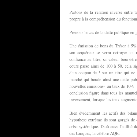
Partons de la relation inverse entre t
propre à la compréhension du fonction
Prenons le cas de la dette publique en 
Une émission de bons du Trésor à 5% si
son acquéreur se verra octroyer un 
confiance au titre, sa valeur boursièr
cours passe ainsi de 100 à 50, cela si
d'un coupon de 5 sur un titre qui ne
marché qui boude ainsi une dette publi
nouvelles émissions- un taux de 10% e
conclusion figure dans tous les manuel
inversement, lorsque les taux augmenten
Bien évidemment les actifs des bilans
hypothèse extrême ils sont gorgés de d
crise systémique. D'où aussi l'utilité 
des banques, la célèbre AQR.