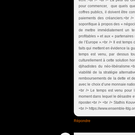
écrit :<br /> <br /> La peur du Gre
pour commencer, que quels que s
coffres publics, il doivent être c
paiements des créanciers.<br /
soporifique à propos des « négocia
de mettre immédiatement un ter
profitables » et aux « partenaire
de l’Europe ».<br /> Il est temps 
faits qui mettent en évidence la g
temps est venu, par dessus tou
culturellement à cette solution h
djihadistes du néo-libéralisme.<
viabilité de la stratégie alterna
remboursements de la dette et de 
avec le choix d’une monnaie natio
<br /> Le temps est venu pour la
moment dans lequel le désastre et
riposter.<br /> <br /> Stathis Kouv
<br /> https://www.ensemble-fdg.or
Répondre