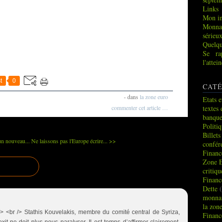
Links
Mon in
Monna
sérieu
Quelqu
Se ra
l'atte
t
0
CATÉ
-
dans
la zone euro
Etats e
commenter cet article
…
textes 
banque
Politi
Billets
n nouveau...
Ne laissons pas l'Europe écrire... >>
confér
Financ
Zone 
critiq
Financ
Dette
(
monnai
la zon
 /> <br /> Stathis Kouvelakis, membre du comité central de Syriza,
Financ