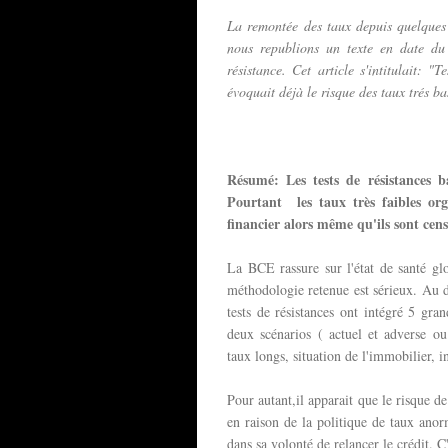
La remontée des taux depuis quelques 
nous republions un texte en date du 
résistance. Cet article s'intitulait: "T
évoquait déjà le risque des taux trés ba
Résumé: Les tests de résistances b
Pourtant les taux très faibles or
financier alors même qu'ils sont cens
La BCE rassure sur l'état de santé gl
méthodologie retenue est sérieux. Au d
tests de résistances ont intégré 5 gran
deux scénarios ( actuel et adverse ou
taux longs, situation de l'immobilier, in
Pour autant,il apparait que le risque d
en raison de la politique de taux an
dans sa volonté de relancer le crédit. C'e