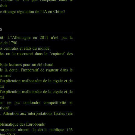
uloir
e étrange régulation de l'IA en Chine?
S
ût: L"Allemagne en 2011 n'est pas la
ie de 1790
s centrales et états du monde
les ou le raccourci dans la "capture" des
ls de lectures pour un été chaud
de la dette: l'impératif de rigueur dans le
nement
 l'explication malhonnête de la cigale et de
rmi
 l'explication malhonnête de la cigale et de
rmi
ne: ne pas confondre compétitivité et
tivité
: Attention aux interprétations faciles (été
blématique des Eurobonds
pargnants aiment la dette publique (26
bre 2012)