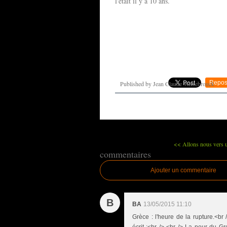
l'était il y a 10 ans.
Repos
Published by Jean Claude Werrebrouck
<< Allons nous vers u
commentaires
Ajouter un commentaire
B
BA
13/05/2015 11:10
Grèce : l'heure de la rupture.<br