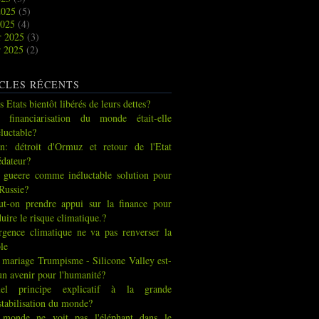
2025
(5)
2025
(4)
r 2025
(3)
r 2025
(2)
CLES RÉCENTS
s Etats bientôt libérés de leurs dettes?
 financiarisation du monde était-elle
éluctable?
an: détroit d'Ormuz et retour de l'Etat
édateur?
 gueere comme inéluctable solution pour
 Russie?
ut-on prendre appui sur la finance pour
duire le risque climatique.?
urgence climatique ne va pas renverser la
ble
 mariage Trumpisme - Silicone Valley est-
 un avenir pour l'humanité?
el principe explicatif à la grande
stabilisation du monde?
 monde ne voit pas l'éléphant dans le