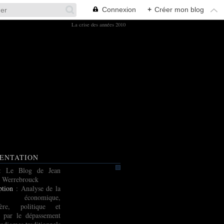
Connexion
+
Créer mon blog
La crise des années 2010
ENTATION
: Le Blog de Jean
 Werrebrouck
ption
: Analyse de la
e économique,
cière, politique et
e par le dépassement