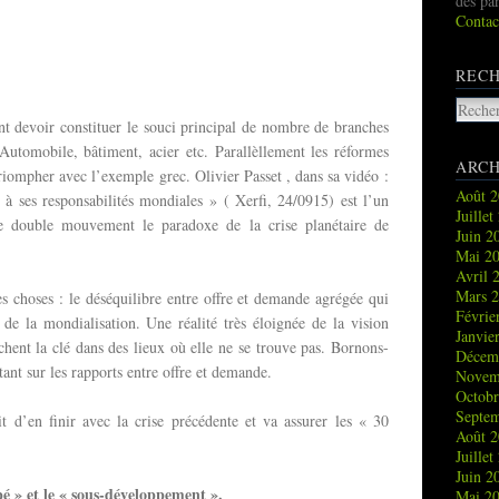
des pa
Contac
REC
nt devoir constituer le souci principal de nombre de branches
 Automobile, bâtiment, acier etc. Parallèllement les réformes
ARCH
riompher avec l’exemple grec. Olivier Passet , dans sa vidéo :
Août 
 à ses responsabilités mondiales » ( Xerfi, 24/0915) est l’un
Juille
ce double mouvement le paradoxe de la crise planétaire de
Juin 
Mai 2
Avril 
Mars 
es choses : le déséquilibre entre offre et demande agrégée qui
Févrie
 de la mondialisation. Une réalité très éloignée de la vision
Janvie
rchent la clé dans des lieux où elle ne se trouve pas. Bornons-
Décem
tant sur les rapports entre offre et demande.
Novem
Octob
Septe
t d’en finir avec la crise précédente et va assurer les « 30
Août 
Juille
Juin 
é » et le « sous-développement ».
Mai 2