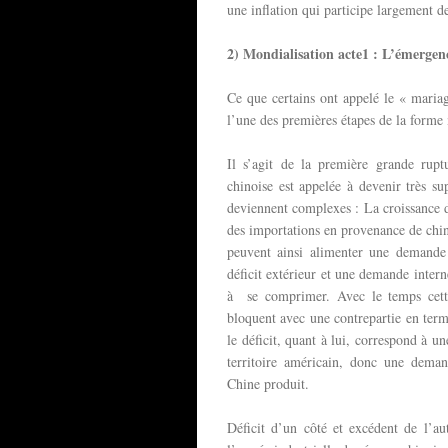
une inflation qui participe largement d
2) Mondialisation acte1 : L’émerge
Ce que certains ont appelé le « mari
l’une des premières étapes de la forme
Il s’agit de la première grande rupt
chinoise est appelée à devenir très s
deviennent complexes : La croissance 
des importations en provenance de chine
peuvent ainsi alimenter une demande 
déficit extérieur et une demande intern
à se comprimer. Avec le temps cette 
bloquent avec une contrepartie en ter
le déficit, quant à lui, correspond à u
territoire américain, donc une dema
Chine produit.
Déficit d’un côté et excédent de l’au