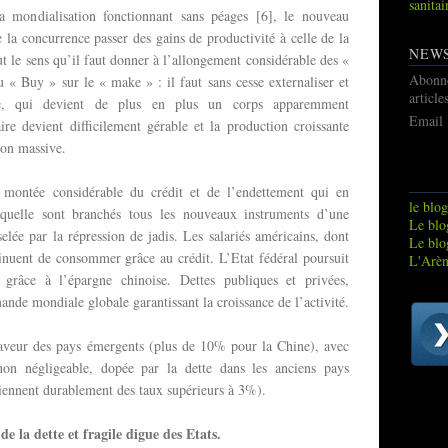
sanitai
a mondialisation fonctionnant sans péages [6], le nouveau
 la concurrence passer des gains de productivité à celle de la
NEW
out le sens qu’il faut donner à l’allongement considérable des «
Abonn
u « Buy » sur le « make » : il faut sans cesse externaliser et
article
rise, qui devient de plus en plus un corps apparemment
Email
re devient difficilement gérable et la production croissante
çon massive.
la montée considérable du crédit et de l’endettement qui en
le blog
aquelle sont branchés tous les nouveaux instruments d’une
Le blog
selée par la répression de jadis. Les salariés américains, dont
Le blo
inuent de consommer grâce au crédit. L’Etat fédéral poursuit
L'Arèn
 grâce à l’épargne chinoise. Dettes publiques et privées,
ande mondiale globale garantissant la croissance de l’activité.
 faveur des pays émergents (plus de 10% pour la Chine), avec
non négligeable, dopée par la dette dans les anciens pays
iennent durablement des taux supérieurs à 3%).
e la dette et fragile digue des Etats.