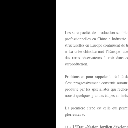
Les surcapacités de production semble
professionnelles en Chine : Industrie
structurelles en Europe continuent de t
« La crise chinoise met l’Europe face
des rares observateurs à voir dans 
surproduction.
Profitons-en pour rappeler la réalité d
s’est progressivement construit autour
produite par les spécialistes qui reche
nous à quelques grandes étapes en insis
La première étape est celle qui permi
glorieuses ».
1) « L’Etat –Nation fordien développ