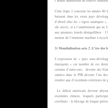
l’armée industrielle de réserve chinoise
Cette étape 2 concerne les années 80 l
baissent dans les vieux pays dévelop
d’abord chez les « tigres asiatiques »
sûr suivre, et à l’endettement qui ne f
aux premiers lourds déséquilibres : l
moteur de l’immense machine à recycler
3) Mondialisation acte 2 :L’ère des b
L’expression de « pays sous-dévelop
émergents » car nombre de ces dernie
certains d’entre-eux, devenir des Etat
salaires dans le PIB devenir l’un de
résulter que d’excédents extérieurs de 
Le déficit américain devient abyss
excédents chinois, lesquels particip
corollaire : le blocage de longue pério