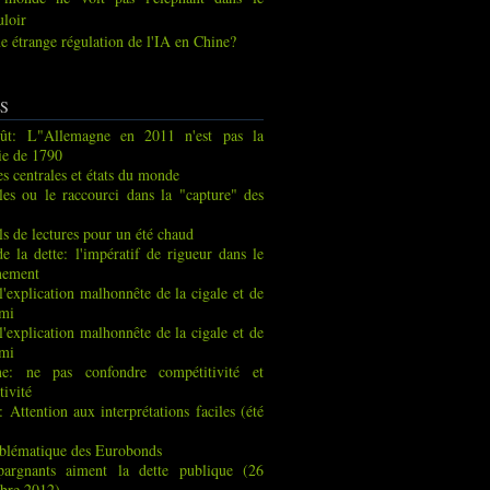
uloir
e étrange régulation de l'IA en Chine?
S
ût: L"Allemagne en 2011 n'est pas la
ie de 1790
s centrales et états du monde
les ou le raccourci dans la "capture" des
ls de lectures pour un été chaud
de la dette: l'impératif de rigueur dans le
nement
 l'explication malhonnête de la cigale et de
rmi
 l'explication malhonnête de la cigale et de
rmi
ne: ne pas confondre compétitivité et
tivité
: Attention aux interprétations faciles (été
blématique des Eurobonds
pargnants aiment la dette publique (26
bre 2012)