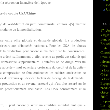
e la répression financière de l’époque.
co
Un
nce du couple USA/Chine
.
age de Wal-Mart et du parti communiste chinois »[5] marque
PAGE
 moderne de la mondialisation.
17 Ao
Virgin
Banque
ure entre offre globale et demande globale. La production
Bruxel
upérieure aux débouchés nationaux. Pour les USA, les choses
Etats
de la production peut encore se maintenir car la concurrence
Consei
 créent suffisamment d’effet-revenu au profit des salariés qui
Crise 
raison
domestique supplémentaire. Toutefois on se dirige vers un
Crise:
e appelée – sauf ouverture croissante du crédit et de la dette -
la fou
compression se fera croissante: les salaires américains se
Crise:
mes de revenus qui devient facteur de blocage de la demande.
la fou
ne production et un revenu associé qui n'est plus assuré sur le
Espag
produc
nde potentiellement déclinante. Les USA consomment et la
Grèce 
2010)
La pro
tre, il peut encore y avoir un équilibre mondial tant que «
Les é
septem