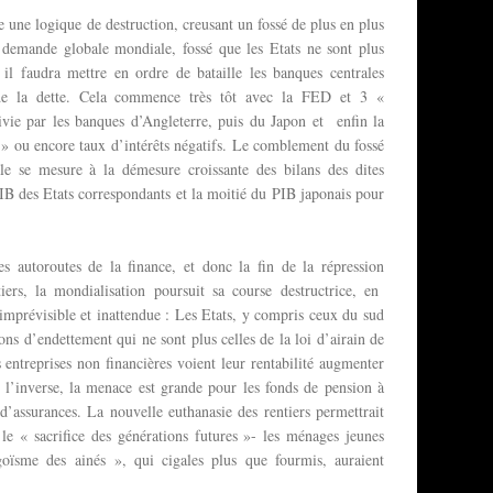
 une logique de destruction, creusant un fossé de plus en plus
t demande globale mondiale, fossé que les Etats ne sont plus
 il faudra mettre en ordre de bataille les banques centrales
de la dette. Cela commence très tôt avec la FED et 3 «
uivie par les banques d’Angleterre, puis du Japon et enfin la
 ou encore taux d’intérêts négatifs. Le comblement du fossé
le se mesure à la démesure croissante des bilans des dites
PIB des Etats correspondants et la moitié du PIB japonais pour
autoroutes de la finance, et donc la fin de la répression
tiers, la mondialisation poursuit sa course destructrice, en
imprévisible et inattendue : Les Etats, y compris ceux du sud
ns d’endettement qui ne sont plus celles de la loi d’airain de
entreprises non financières voient leur rentabilité augmenter
A l’inverse, la menace est grande pour les fonds de pension à
 d’assurances. La nouvelle euthanasie des rentiers permettrait
le « sacrifice des générations futures »- les ménages jeunes
égoïsme des ainés », qui cigales plus que fourmis, auraient