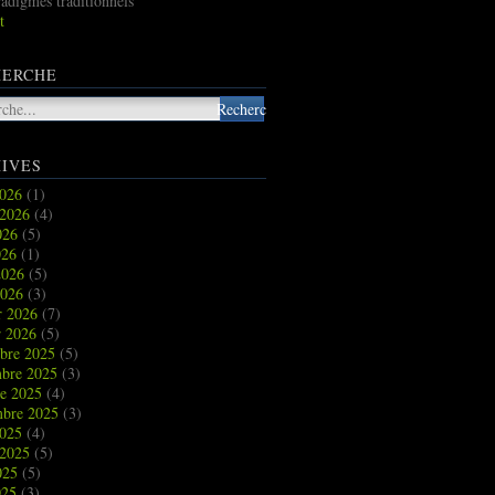
radigmes traditionnels
t
HERCHE
IVES
2026
(1)
t 2026
(4)
2026
(5)
026
(1)
2026
(5)
2026
(3)
r 2026
(7)
r 2026
(5)
bre 2025
(5)
bre 2025
(3)
re 2025
(4)
mbre 2025
(3)
2025
(4)
t 2025
(5)
2025
(5)
025
(3)