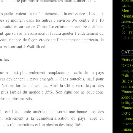
 » ne heurte pas plus frontalement les salaires américains.
Links
Mon in
esquelles voient un redéploiement de la croissance : Les taux
Monna
pés et montent dans les autres : environ 3% contre 8 à 10
sérieu
, ensuite et surtout en Chine. La création monétaire doit bien
Quelqu
Se ra
ait que suivre la croissance il faudra ajouter l’endettement du
l'atte
’Asie finance de façon croissante l’endettement américain, le
 se trouvant à Wall-Street.
CATÉ
ulles.
Etats e
textes 
banque
pés » n’est plus seulement remplacée par celle de « pays
Politi
rs deviennent « pays émergés ». Sans toutefois, sauf pour
Billets
-Nations fordiens classiques. Ainsi la Chine verra la part des
confér
Financ
s plus faibles du monde : 35%. Son équilibre ne peut donc
Zone 
plus en plus massifs.
critiq
Financ
al, car l’économie américaine absorbe une bonne part des
Dette
(
ent activement à la désindustrialisation du pays, avec en
monnai
la zon
de des rémunérations et l’explosion des inégalités.
Financ