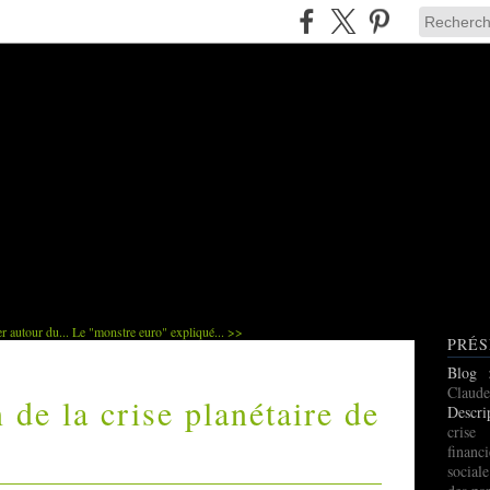
 autour du...
Le "monstre euro" expliqué... >>
PRÉS
Blog
Claude
n de la crise planétaire de
Descri
cris
finan
social