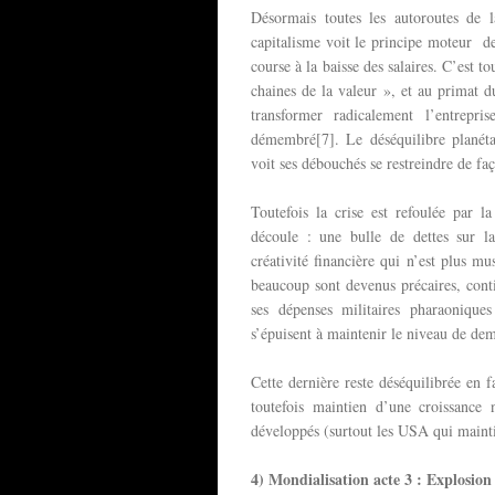
Désormais toutes les autoroutes de l
capitalisme voit le principe moteur de
course à la baisse des salaires. C’est t
chaines de la valeur », et au primat d
transformer radicalement l’entrep
démembré[7]. Le déséquilibre planétai
voit ses débouchés se restreindre de fa
Toutefois la crise est refoulée par 
découle : une bulle de dettes sur l
créativité financière qui n’est plus mu
beaucoup sont devenus précaires, cont
ses dépenses militaires pharaoniques
s’épuisent à maintenir le niveau de dem
Cette dernière reste déséquilibrée en
toutefois maintien d’une croissance 
développés (surtout les USA qui maint
4) Mondialisation acte 3 : Explosion d