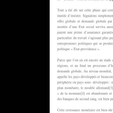
Tout a été dit sur cette phase qui co
inutile d’insister. Signalons simplemen
offre globale et demande globale par 
montée d’une Etat social servira aus
paient une prime d’assurance garantis
particulier du travail s’agissant plus p
entrepreneurs politiques qui se produi
politique « Etat-providence ».
Parce que l’on en est encore au stade d
régions, et au final un processus d’h
demande globale. Au niveau mondial, ce
appelle les pays développés et beaucou
périphérie ou pays sous- développés : 
plan monétaire, le modèle allemand[3]
» de la monnaie[4] est abandonnée et l
des banques de second rang, est bien pr
Cette croissance monétaire est bien sûr