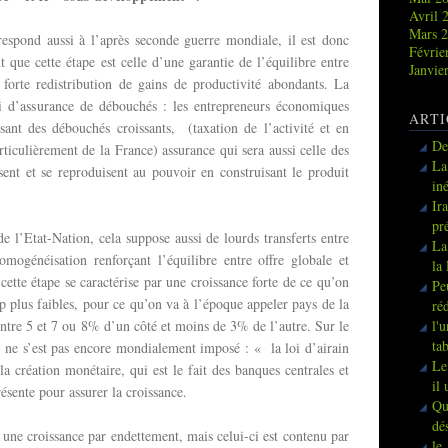
Avril 
Mars 
rrespond aussi à l’après seconde guerre mondiale, il est donc
Févrie
t que cette étape est celle d’une garantie de l’équilibre entre
Janvie
forte redistribution de gains de productivité abondants. La
si d’assurance de débouchés : les entrepreneurs économiques
ARTI
sant des débouchés croissants, (taxation de l’activité et en
De
articulièrement de la France) assurance qui sera aussi celle des
La
sent et se reproduisent au pouvoir en construisant le produit
in
Ir
pr
e l’Etat-Nation, cela suppose aussi de lourds transferts entre
La
omogénéisation renforçant l’équilibre entre offre globale et
la
tte étape se caractérise par une croissance forte de ce qu’on
Pe
p plus faibles, pour ce qu’on va à l’époque appeler pays de la
ré
entre 5 et 7 ou 8% d’un côté et moins de 3% de l’autre. Sur le
l'
ta
 ne s’est pas encore mondialement imposé : « la loi d’airain
Le
a création monétaire, qui est le fait des banques centrales et
il
ésente pour assurer la croissance.
Qu
dé
 une croissance par endettement, mais celui-ci est contenu par
le