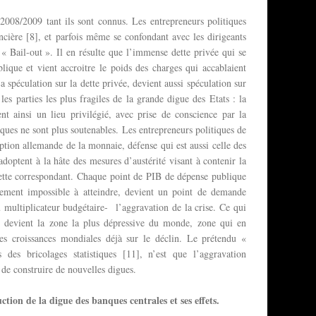
 2008/2009 tant ils sont connus. Les entrepreneurs politiques
ncière [8], et parfois même se confondant avec les dirigeants
 « Bail-out ». Il en résulte que l’immense dette privée qui se
blique et vient accroitre le poids des charges qui accablaient
La spéculation sur la dette privée, devient aussi spéculation sur
 les parties les plus fragiles de la grande digue des Etats : la
t ainsi un lieu privilégié, avec prise de conscience par la
ques ne sont plus soutenables. Les entrepreneurs politiques de
ption allemande de la monnaie, défense qui est aussi celle des
doptent à la hâte des mesures d’austérité visant à contenir la
 dette correspondant. Chaque point de PIB de dépense publique
ement impossible à atteindre, devient un point de demande
u multiplicateur budgétaire- l’aggravation de la crise. Ce qui
 devient la zone la plus dépressive du monde, zone qui en
des croissances mondiales déjà sur le déclin. Le prétendu «
s des bricolages statistiques [11], n’est que l’aggravation
é de construire de nouvelles digues.
ction de la digue des banques centrales et ses effets.