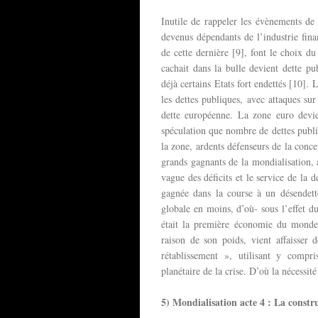
Inutile de rappeler les évènements de
devenus dépendants de l’industrie fina
de cette dernière [9], font le choix du
cachait dans la bulle devient dette pu
déjà certains Etats fort endettés [10]. 
les dettes publiques, avec attaques sur
dette européenne. La zone euro devien
spéculation que nombre de dettes publi
la zone, ardents défenseurs de la conce
grands gagnants de la mondialisation, a
vague des déficits et le service de la
gagnée dans la course à un désendett
globale en moins, d’où- sous l’effet d
était la première économie du monde
raison de son poids, vient affaisser 
rétablissement », utilisant y compri
planétaire de la crise. D’où la nécessit
5) Mondialisation acte 4 : La constru