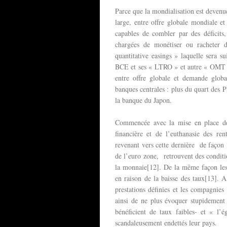
Parce que la mondialisation est devenue
large, entre offre globale mondiale e
capables de combler par des déficits,
chargées de monétiser ou racheter 
quantitative easings » laquelle sera s
BCE et ses « LTRO » et autre « OMT »
entre offre globale et demande globa
banques centrales : plus du quart des 
la banque du Japon.
Commencée avec la mise en place des 
financière et de l’euthanasie des ren
revenant vers cette dernière de façon 
de l’euro zone, retrouvent des conditio
la monnaie[12]. De la même façon les 
en raison de la baisse des taux[13]. 
prestations définies et les compagnies
ainsi de ne plus évoquer stupidement 
bénéficient de taux faibles- et « l’
scandaleusement endettés leur pays.