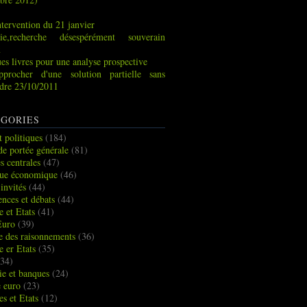
tervention du 21 janvier
ie,recherche désespérément souverain
x
es livres pour une analyse prospective
pprocher d'une solution partielle sans
indre 23/10/2011
GORIES
t politiques
(184)
de portée générale
(81)
s centrales
(47)
que économique
(46)
 invités
(44)
ences et débats
(44)
e et Etats
(41)
Euro
(39)
ue des raisonnements
(36)
e er Etats
(35)
34)
e et banques
(24)
e euro
(23)
es et Etats
(12)