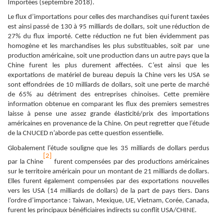
Importées (septembre 2018).
Le flux d’importations pour celles des marchandises qui furent taxées
est ainsi passé de 130 à 95 milliards de dollars, soit une réduction de
27% du flux importé. Cette réduction ne fut bien évidemment pas
homogène et les marchandises les plus substituables, soit par une
production américaine, soit une production dans un autre pays que la
Chine furent les plus durement affectées. C’est ainsi que les
exportations de matériel de bureau depuis la Chine vers les USA se
sont effondrées de 10 milliards de dollars, soit une perte de marché
de 65% au détriment des entreprises chinoises. Cette première
information obtenue en comparant les flux des premiers semestres
laisse à pense une assez grande élasticité/prix des importations
américaines en provenance de la Chine. On peut regretter que l’étude
de la CNUCED n’aborde pas cette question essentielle.
Globalement l’étude souligne que les 35 milliards de dollars perdus
[2]
par la Chine
furent compensées par des productions américaines
sur le territoire américain pour un montant de 21 milliards de dollars.
Elles furent également compensées par des exportations nouvelles
vers les USA (14 milliards de dollars) de la part de pays tiers. Dans
l’ordre d’importance : Taiwan, Mexique, UE, Vietnam, Corée, Canada,
furent les principaux bénéficiaires indirects su conflit USA/CHINE.