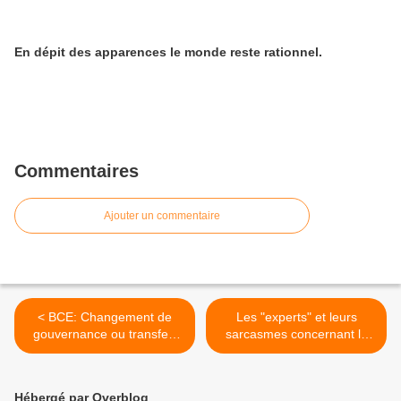
En dépit des apparences le monde reste rationnel.
Commentaires
Ajouter un commentaire
< BCE: Changement de
Les "experts" et leurs
gouvernance ou transfert
sarcasmes concernant la
de "patate chaude"?
politique économique
américaine >
Hébergé par Overblog