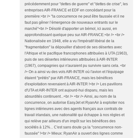
précédemment pour "dettes de guerre" et "dettes de crise", les
entreprises AIR-FRANCE et EDF en concédant pour la
première:<br /> "la concurrence ne peut être faussée et il ne
faut pas gêner l’émergence de nouveaux entrants sur le
marché"<br /> Désolé d'apporter un bémol, ici aussi, en
approfondissant quelque peu sur AIR-FRANCE:<br /> <br />
Nationalisée en 1948, elle a vu l'impératif libéral de la
"fragmentation" la dépouiller d'abord de ses désertes avec
l'Afrique et le pacifique francophones attribuées à UTA (1963),
puis de ses désertes intérieures attribuées à AIR-INTER
(1967), compagnies qui n'auraient pu survivre sans cela. <br
/> On a ainsi vu des vols AIR-INTER où l'avion et l'équipage
étaient "prétés" par AIR-FRANCE, mais les bénéfices
d'exploitation revenaient à AIR-INTER !<br /> Les pavillons
d'UTA et AIR-INTER ont aujourd-hui disparu, mais les
absurdités continuent...<br /> <br /> Ainsi, au nom de la
concurrence, on autorise EasyJet et RyanAir à exploiter nos
lignes intérieures avec des agents français aux contrats de
travail irlandais, une nationalité qui échappe à nos règles et
qui relève par ailleurs d'un impôt sur les bénéfices des
sociétés à 12%... C'est sans doute ça la "concurrence non-
faussée" !<br /> Mieux: RyanAir a ouvert des lignes comme