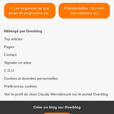
< Les exigences de tout
Présidentielles : Qui sont
projet de programme pour
ces médecins qui
les prochaines
prescrivent sans
présidentielles :
diagnostiquer ? >
Conclusions des articles
Hébergé par Overblog
des 20 et 26 août.
Top articles
Pages
Contact
Signaler un abus
C.G.U.
Cookies et données personnelles
Préférences cookies
Voir le profil de Jean Claude Werrebrouck sur le portail Overblog
Créer un blog sur Overblog