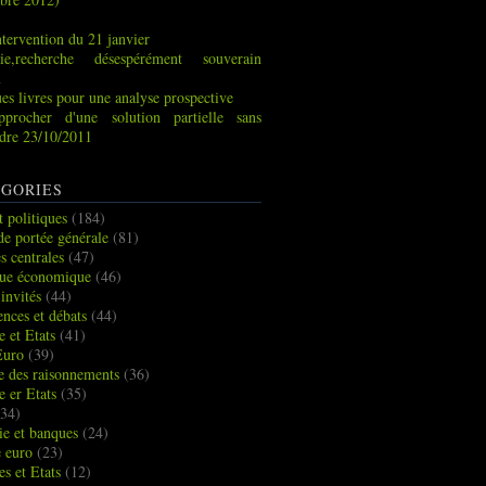
tervention du 21 janvier
ie,recherche désespérément souverain
x
es livres pour une analyse prospective
pprocher d'une solution partielle sans
indre 23/10/2011
GORIES
t politiques
(184)
de portée générale
(81)
s centrales
(47)
que économique
(46)
 invités
(44)
ences et débats
(44)
e et Etats
(41)
Euro
(39)
ue des raisonnements
(36)
e er Etats
(35)
34)
e et banques
(24)
e euro
(23)
es et Etats
(12)