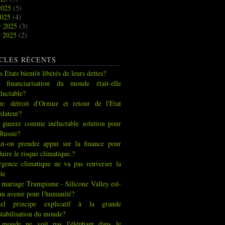
2025
(5)
2025
(4)
r 2025
(3)
r 2025
(2)
CLES RÉCENTS
s Etats bientôt libérés de leurs dettes?
 financiarisation du monde était-elle
éluctable?
an: détroit d'Ormuz et retour de l'Etat
édateur?
 gueere comme inéluctable solution pour
 Russie?
ut-on prendre appui sur la finance pour
duire le risque climatique.?
urgence climatique ne va pas renverser la
ble
 mariage Trumpisme - Silicone Valley est-
 un avenir pour l'humanité?
el principe explicatif à la grande
stabilisation du monde?
 monde ne voit pas l'éléphant dans le