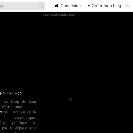
Connexion
+
Créer mon blog
La crise des années 2010
ENTATION
: Le Blog de Jean
 Werrebrouck
ption
: Analyse de la
e économique,
cière, politique et
e par le dépassement