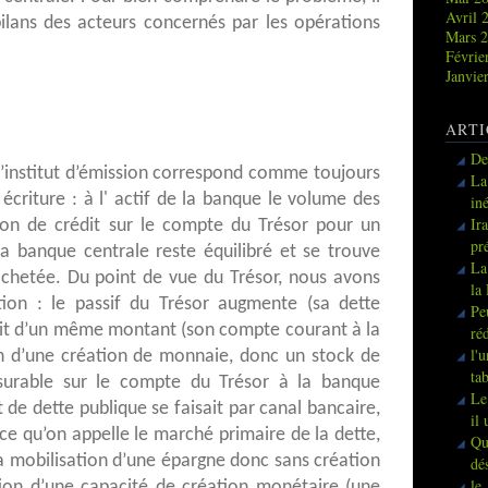
Avril 
bilans des acteurs concernés par les opérations
Mars 
Févrie
Janvie
ARTI
De
 l’institut d’émission correspond comme toujours
La
écriture : à l' actif de la banque le volume des
in
Ir
ion de crédit sur le compte du Trésor pour un
pr
 banque centrale reste équilibré et se trouve
La
chetée. Du point de vue du Trésor, nous avons
la
tion : le passif du Trésor augmente (sa dette
Pe
oit d’un même montant (son compte courant à la
ré
l'
ien d’une création de monnaie, donc un stock de
ta
urable sur le compte du Trésor à la banque
Le
 de dette publique se faisait par canal bancaire,
il
 ce qu’on appelle le marché primaire de la dette,
Qu
 la mobilisation d’une épargne donc sans création
dé
le
ion d’une capacité de création monétaire (une