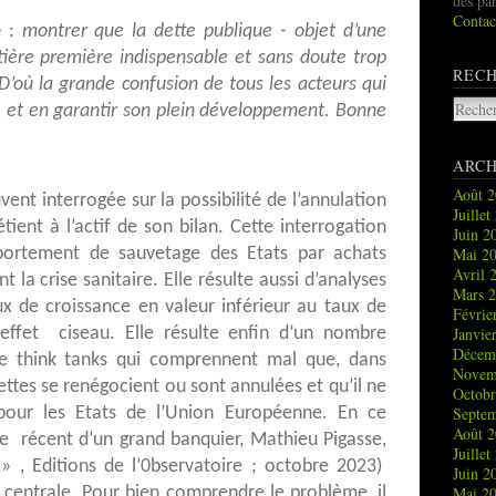
des pa
Contac
e
:
montrer que la dette publique - objet d’une
atière première indispensable et sans doute trop
REC
D’où la grande confusion de tous les acteurs qui
tte et en garantir son plein développement. Bonne
ARCH
Août 
ent interrogée sur la possibilité de l’annulation
Juille
tient à l’actif de son bilan. Cette interrogation
Juin 
portement de sauvetage des Etats par achats
Mai 2
Avril 
t la crise sanitaire. Elle résulte aussi d’analyses
Mars 
x de croissance en valeur inférieur au taux de
Févrie
 effet ciseau. Elle résulte enfin d’un nombre
Janvie
Décem
de think tanks qui comprennent mal que, dans
Novem
ettes se renégocient ou sont annulées et qu’il ne
Octob
our les Etats de l’Union Européenne. En ce
Septe
Août 
age récent d’un grand banquier, Mathieu Pigasse,
Juille
» , Editions de l’0bservatoire ; octobre 2023)
Juin 
 centrale. Pour bien comprendre le problème, il
Mai 2