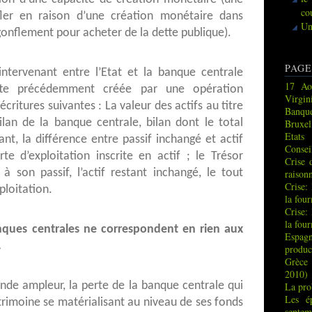
co
ler en raison d’une création monétaire dans
Un
 gonflement pour acheter de la dette publique).
PAGE
intervenant entre l’Etat et la banque centrale
17 Ao
tte précédemment créée par une opération
Virgin
écritures suivantes : La valeur des actifs au titre
Banque
bilan de la banque centrale, bilan dont le total
Bruxel
Etats
, la différence entre passif inchangé et actif
Consei
e d’exploitation inscrite en actif ; le Trésor
Crise 
 à son passif, l’actif restant inchangé, le tout
raison
Crise:
ploitation.
la fou
Crise:
la fou
ques centrales ne correspondent en rien aux
Espag
.
produc
Grèce 
2010)
ande ampleur, la perte de la banque centrale qui
La pro
Les é
rimoine se matérialisant au niveau de ses fonds
septem