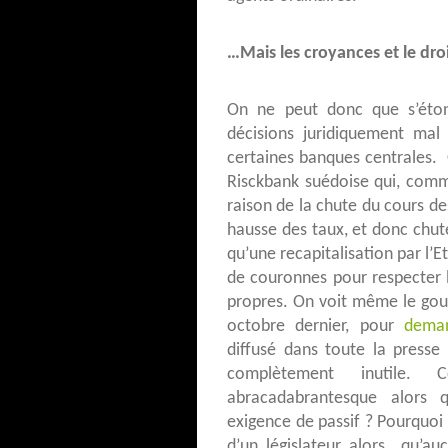
…Mais les croyances et le dro
On ne peut donc que s’éton
décisions juridiquement mal
certaines banques centrales. 
Risckbank suédoise qui, comme
raison de la chute du cours d
hausse des taux, et donc chut
qu’une recapitalisation par l’E
de couronnes pour respecter l
propres. On voit même le gouv
octobre dernier, pour
dema
diffusé dans toute la presse
complètement inutile. 
abracadabrantesque alors 
exigence de passif ? Pourquoi 
d’un législateur alors qu’au