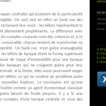
eables.
sanitai
NEW
nques centrales qui jouissent de la particularité
Abonn
exigible. On voit mal en effet un bank run des
article
réclamant leur avoir : les billets représentent la
Email
ont pleinement propriétaires. La différence avec
e les comptes courants sont des créances et à ce
t concevable, chacun tentant de transformer sa
ropriété. Un bank run n’est guère envisageable
le blog
Le blog
 les billets de banque étant la forme supérieure
Le blo
y avoir de risque d’insolvabilité pour une banque
L'Arèn
es banques qui ne craignent guère pour leur
trale. A la limite, elles aussi pourraient exiger
en billets, ce qui ne soulève de problème autre
e nouvelles espèces. La conclusion est qu’une
e traitée comme un agent économique classique
a guère besoin de fonds propres. Il y a là une
les comptes d’une banque centrale et ceux des