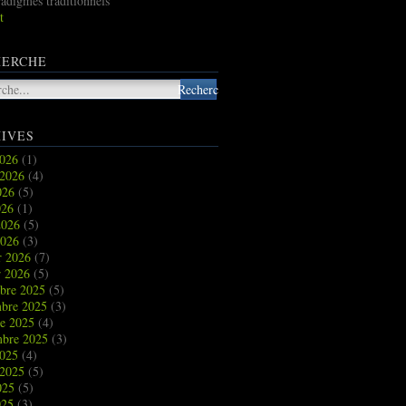
radigmes traditionnels
t
HERCHE
IVES
2026
(1)
t 2026
(4)
2026
(5)
026
(1)
2026
(5)
2026
(3)
r 2026
(7)
r 2026
(5)
bre 2025
(5)
bre 2025
(3)
re 2025
(4)
mbre 2025
(3)
2025
(4)
t 2025
(5)
2025
(5)
025
(3)