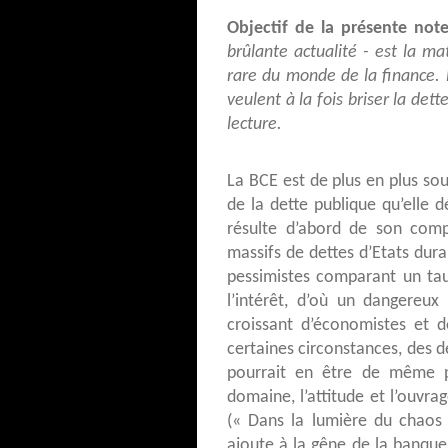
Objectif de la présente not
brûlante actualité - est la m
rare du monde de la finance. 
veulent à la fois briser la de
lecture.
La BCE est de plus en plus souv
de la dette publique qu’elle dé
résulte d’abord de son com
massifs de dettes d’Etats duran
pessimistes comparant un tau
l’intérêt, d’où un dangereux
croissant d’économistes et 
certaines circonstances, des d
pourrait en être de même p
domaine, l’attitude et l’ouvr
(« Dans la lumière du chaos 
ajoute à la gêne de la banque