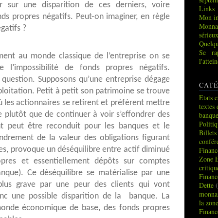
 sur une disparition de ces derniers, voire
Links
nds propres négatifs. Peut-on imaginer, en règle
Mon in
Monna
gatifs ?
sérieu
Quelqu
Se ra
ement au monde classique de l’entreprise on se
l'atte
l’impossibilité de fonds propres négatifs.
 question. Supposons qu’une entreprise dégage
CATÉ
loitation. Petit à petit son patrimoine se trouve
Etats e
 les actionnaires se retirent et préfèrent mettre
textes 
se plutôt que de continuer à voir s’effondrer des
banque
Politi
t peut être reconduit pour les banques et le
Billets
fondrement de la valeur des obligations figurant
confér
ues, provoque un déséquilibre entre actif diminué
Financ
Zone 
ropres et essentiellement dépôts sur comptes
critiq
anque). Ce déséquilibre se matérialise par une
Financ
lus grave par une peur des clients qui vont
Dette
(
monnai
onc une possible disparition de la banque. La
la zon
monde économique de base, des fonds propres
Financ