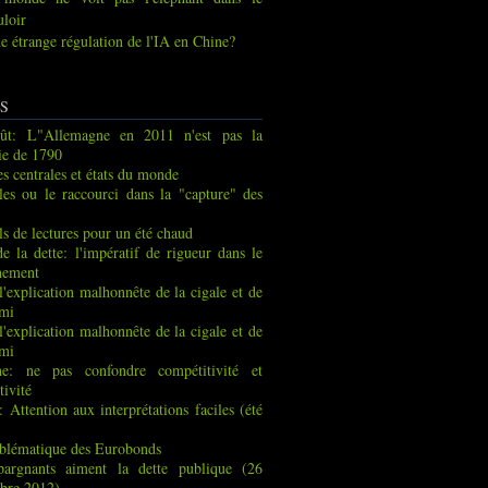
uloir
e étrange régulation de l'IA en Chine?
S
ût: L"Allemagne en 2011 n'est pas la
ie de 1790
s centrales et états du monde
les ou le raccourci dans la "capture" des
ls de lectures pour un été chaud
de la dette: l'impératif de rigueur dans le
nement
 l'explication malhonnête de la cigale et de
rmi
 l'explication malhonnête de la cigale et de
rmi
ne: ne pas confondre compétitivité et
tivité
: Attention aux interprétations faciles (été
blématique des Eurobonds
pargnants aiment la dette publique (26
bre 2012)