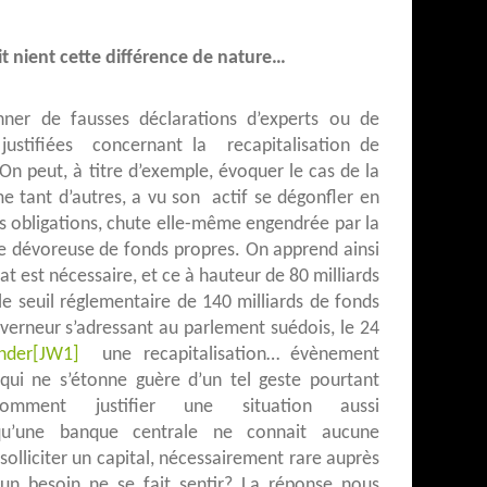
it nient cette différence de nature…
ner de fausses déclarations d’experts ou de
 justifiées concernant la recapitalisation de
On peut, à titre d’exemple, évoquer le cas de la
 tant d’autres, a vu son actif se dégonfler en
es obligations, chute elle-même engendrée par la
e dévoreuse de fonds propres. On apprend ainsi
tat est nécessaire, et ce à hauteur de 80 milliards
e seuil réglementaire de 140 milliards de fonds
erneur s’adressant au parlement suédois, le 24
nder
[JW1]
une recapitalisation… évènement
 qui ne s’étonne guère d’un tel geste pourtant
Comment justifier une situation aussi
qu’une banque centrale ne connait aucune
solliciter un capital, nécessairement rare auprès
cun besoin ne se fait sentir? La réponse nous