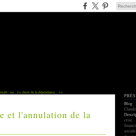
icité : un...
Le choix de la dépendance... >>
PRÉS
Blog
Claude
et l'annulation de la
Descri
cris
finan
social