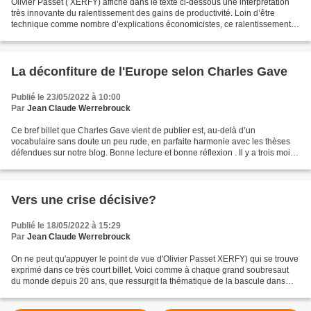
Olivier Passet ( XERFY) affiche dans le texte ci-dessous une interprétation
très innovante du ralentissement des gains de productivité. Loin d’être
technique comme nombre d’explications économicistes, ce ralentissement
serait fondamentalement d’essence...
La déconfiture de l'Europe selon Charles Gave
Publié le 23/05/2022 à 10:00
Par
Jean Claude Werrebrouck
Ce bref billet que Charles Gave vient de publier est, au-delà d’un
vocabulaire sans doute un peu rude, en parfaite harmonie avec les thèses
défendues sur notre blog. Bonne lecture et bonne réflexion . Il y a trois mois,
la Russie envahit l’Ukraine et...
Vers une crise décisive?
Publié le 18/05/2022 à 15:29
Par
Jean Claude Werrebrouck
On ne peut qu'appuyer le point de vue d'Olivier Passet XERFY) qui se trouve
exprimé dans ce très court billet. Voici comme à chaque grand soubresaut
du monde depuis 20 ans, que ressurgit la thématique de la bascule dans
une nouvelle ère du capitalisme....