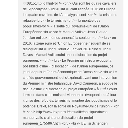
44081514.bild.html<br /> <br /> Qui sont les quatre cavaliers
de l'Apocalypse ?<br /> <br /> Pour l'année 2016 en Europe,
les quatre cavaliers de l'Apocalypse sont :<br /> - la crise des
réfugiés<br /> - le terrorisme<br /> - la montée des
populismes<br /> - la sortie du Royaume-Uni de l'Union
Européenne.<br /> <br /> Manuel Valls et Jean-Claude
Juncker ont eux-mêmes annoncé la couleur :<br /> <br /> en
2016, la zone euro et l'Union Européenne risquent de se
disloquer.<br /> <br /> Jeudi 21 janvier 2016 :<br /> <br />
Davos : Manuel Valls craint une « dislocation du projet
européen. » <br /> <br /> Le Premier ministre a évoqué la
possibilité d'une « dislocation » de l'Union européenne, ce
jeudi depuis le Forum économique de Davos.<br /> <br /> Le
chef du gouvernement, qui s'exprimait avant une intervention
du Premier ministre britannique David Cameron, a évoqué le
risque d'une « dislocation du projet européen » à « très court
terme », dans « les mois qui viennent », évoquant tour à tour
« crise des réfugiés, terrorisme, montée des populismes et le
potentiel Brexit, soit la sortie du Royaume-Uni de l'union ».<br
/> <br /> http://www.lexpress.fr/actualite/politique/davos-
manuel-valls-craint-une-dislocation-du-projet-
europeen_1755867.html<br /> <br /> UE : si Schengen