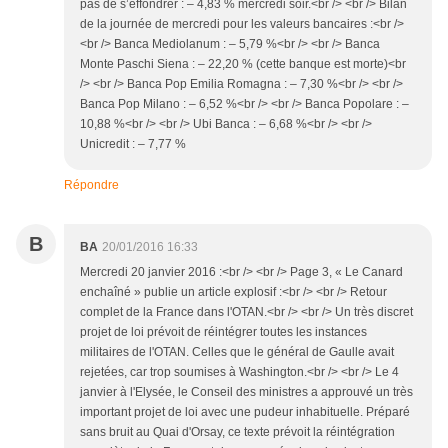
pas de s’effondrer : – 4,83 % mercredi soir.<br /> <br /> Bilan
de la journée de mercredi pour les valeurs bancaires :<br />
<br /> Banca Mediolanum : – 5,79 %<br /> <br /> Banca
Monte Paschi Siena : – 22,20 % (cette banque est morte)<br
/> <br /> Banca Pop Emilia Romagna : – 7,30 %<br /> <br />
Banca Pop Milano : – 6,52 %<br /> <br /> Banca Popolare : –
10,88 %<br /> <br /> Ubi Banca : – 6,68 %<br /> <br />
Unicredit : – 7,77 %
Répondre
B
BA
20/01/2016 16:33
Mercredi 20 janvier 2016 :<br /> <br /> Page 3, « Le Canard
enchaîné » publie un article explosif :<br /> <br /> Retour
complet de la France dans l'OTAN.<br /> <br /> Un très discret
projet de loi prévoit de réintégrer toutes les instances
militaires de l'OTAN. Celles que le général de Gaulle avait
rejetées, car trop soumises à Washington.<br /> <br /> Le 4
janvier à l'Elysée, le Conseil des ministres a approuvé un très
important projet de loi avec une pudeur inhabituelle. Préparé
sans bruit au Quai d'Orsay, ce texte prévoit la réintégration