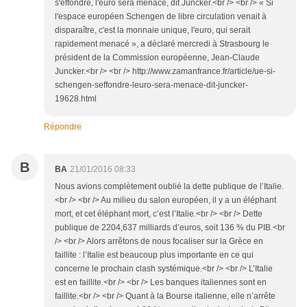
s'effondre, l'euro sera menacé, dit Juncker.<br /> <br /> « Si
l'espace européen Schengen de libre circulation venait à
disparaître, c'est la monnaie unique, l'euro, qui serait
rapidement menacé », a déclaré mercredi à Strasbourg le
président de la Commission européenne, Jean-Claude
Juncker.<br /> <br /> http://www.zamanfrance.fr/article/ue-si-
schengen-seffondre-leuro-sera-menace-dit-juncker-
19628.html
Répondre
B
BA
21/01/2016 08:33
Nous avions complètement oublié la dette publique de l’Italie.
<br /> <br /> Au milieu du salon européen, il y a un éléphant
mort, et cet éléphant mort, c’est l’Italie.<br /> <br /> Dette
publique de 2204,637 milliards d’euros, soit 136 % du PIB.<br
/> <br /> Alors arrêtons de nous focaliser sur la Grèce en
faillite : l’Italie est beaucoup plus importante en ce qui
concerne le prochain clash systémique.<br /> <br /> L’Italie
est en faillite.<br /> <br /> Les banques italiennes sont en
faillite.<br /> <br /> Quant à la Bourse italienne, elle n’arrête