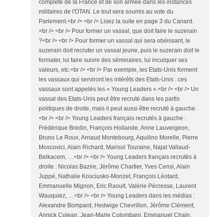
complète de la France et de son armée dans les instances
militaires de l'OTAN. Le tout sera soumis au vote du
Parlement.<br /> <br /> Lisez la suite en page 3 du Canard.
<br /> <br /> Pour former un vassal, que doit faire le suzerain
?<br /> <br /> Pour former un vassal qui sera obéissant, le
suzerain doit recruter un vassal jeune, puis le suzerain doit le
formater, lui faire suivre des séminaires, lui inculquer ses
valeurs, etc.<br /> <br /> Par exemple, les Etats-Unis forment
les vassaux qui serviront les intérêts des Etats-Unis : ces
vassaux sont appelés les « Young Leaders ».<br /> <br /> Un
vassal des Etats-Unis peut être recruté dans les partis
politiques de droite, mais il peut aussi être recruté à gauche.
<br /> <br /> Young Leaders français recrutés à gauche :
Frédérique Bredin, François Hollande, Anne Lauvergeon,
Bruno Le Roux, Arnaud Montebourg, Aquilino Morelle, Pierre
Moscovici, Alain Richard, Marisol Touraine, Najat Vallaud-
Belkacem, …<br /> <br /> Young Leaders français recrutés à
droite : Nicolas Bazire, Jérôme Chartier, Yves Censi, Alain
Juppé, Nathalie Kosciusko-Morizet, François Léotard,
Emmanuelle Mignon, Eric Raoult, Valérie Pécresse, Laurent
Wauquiez, …<br /> <br /> Young Leaders dans les médias :
Alexandre Bompard, Hedwige Chevrillon, Jérôme Clément,
Annick Cojean, Jean-Marie Colombani, Emmanuel Chain,