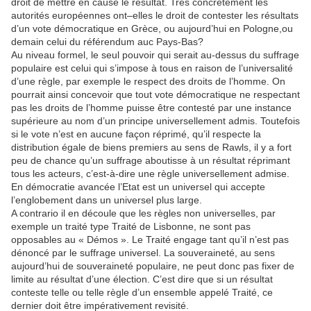
droit de mettre en cause le résultat. Très concrètement les
autorités européennes ont–elles le droit de contester les résultats
d’un vote démocratique en Grèce, ou aujourd’hui en Pologne,ou
demain celui du référendum auc Pays-Bas?
Au niveau formel, le seul pouvoir qui serait au-dessus du suffrage
populaire est celui qui s’impose à tous en raison de l’universalité
d’une règle, par exemple le respect des droits de l’homme. On
pourrait ainsi concevoir que tout vote démocratique ne respectant
pas les droits de l’homme puisse être contesté par une instance
supérieure au nom d’un principe universellement admis. Toutefois
si le vote n’est en aucune façon réprimé, qu’il respecte la
distribution égale de biens premiers au sens de Rawls, il y a fort
peu de chance qu’un suffrage aboutisse à un résultat réprimant
tous les acteurs, c’est-à-dire une règle universellement admise.
En démocratie avancée l’Etat est un universel qui accepte
l’englobement dans un universel plus large.
A contrario il en découle que les règles non universelles, par
exemple un traité type Traité de Lisbonne, ne sont pas
opposables au « Démos ». Le Traité engage tant qu’il n’est pas
dénoncé par le suffrage universel. La souveraineté, au sens
aujourd’hui de souveraineté populaire, ne peut donc pas fixer de
limite au résultat d’une élection. C’est dire que si un résultat
conteste telle ou telle règle d’un ensemble appelé Traité, ce
dernier doit être impérativement revisité.