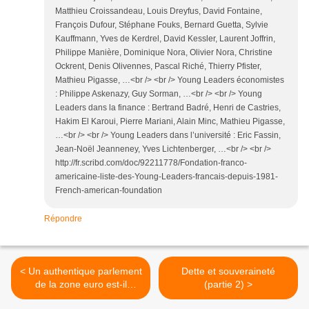
Matthieu Croissandeau, Louis Dreyfus, David Fontaine,
François Dufour, Stéphane Fouks, Bernard Guetta, Sylvie
Kauffmann, Yves de Kerdrel, David Kessler, Laurent Joffrin,
Philippe Manière, Dominique Nora, Olivier Nora, Christine
Ockrent, Denis Olivennes, Pascal Riché, Thierry Pfister,
Mathieu Pigasse, …<br /> <br /> Young Leaders économistes
: Philippe Askenazy, Guy Sorman, …<br /> <br /> Young
Leaders dans la finance : Bertrand Badré, Henri de Castries,
Hakim El Karoui, Pierre Mariani, Alain Minc, Mathieu Pigasse,
…<br /> <br /> Young Leaders dans l’université : Eric Fassin,
Jean-Noël Jeanneney, Yves Lichtenberger, …<br /> <br />
http://fr.scribd.com/doc/92211778/Fondation-franco-
americaine-liste-des-Young-Leaders-francais-depuis-1981-
French-american-foundation
Répondre
< Un authentique parlement
Dette et souveraineté
de la zone euro est-il
(partie 2) >
pensable?