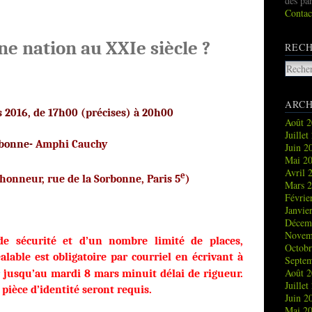
des pa
Contac
ne nation au XXIe siècle ?
REC
ARCH
 2016, de 17h00 (précises) à 20h00
Août 
Juille
bonne-
Amphi Cauchy
Juin 
Mai 2
Avril 
e
’honneur, rue de la Sorbonne, Paris 5
)
Mars 
Févrie
Janvie
Décem
Novem
de sécurité et d’un nombre limité de places,
Octob
alable est obligatoire par courriel en écrivant à
Septe
Août 
jusqu’au mardi 8 mars minuit délai de rigueur.
Juille
ièce d’identité seront requis.
Juin 
Mai 2