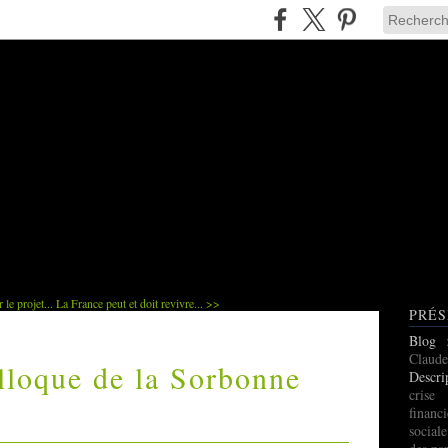
le projet...
La France peut et doit revivre... >>
PRÉS
Blog
Claude
olloque de la Sorbonne
Descri
cris
finan
social