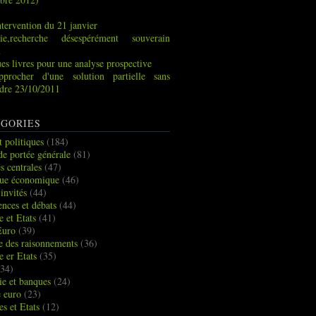
tervention du 21 janvier
ie,recherche désespérément souverain
x
es livres pour une analyse prospective
pprocher d'une solution partielle sans
indre 23/10/2011
GORIES
t politiques
(184)
de portée générale
(81)
s centrales
(47)
que économique
(46)
 invités
(44)
ences et débats
(44)
e et Etats
(41)
Euro
(39)
ue des raisonnements
(36)
e er Etats
(35)
34)
e et banques
(24)
e euro
(23)
es et Etats
(12)