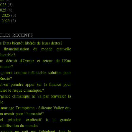
2025
(5)
2025
(4)
r 2025
(3)
r 2025
(2)
CLES RÉCENTS
s Etats bientôt libérés de leurs dettes?
 financiarisation du monde était-elle
éluctable?
an: détroit d'Ormuz et retour de l'Etat
édateur?
 gueere comme inéluctable solution pour
 Russie?
ut-on prendre appui sur la finance pour
duire le risque climatique.?
urgence climatique ne va pas renverser la
ble
 mariage Trumpisme - Silicone Valley est-
 un avenir pour l'humanité?
el principe explicatif à la grande
stabilisation du monde?
 monde ne voit pas l'éléphant dans le