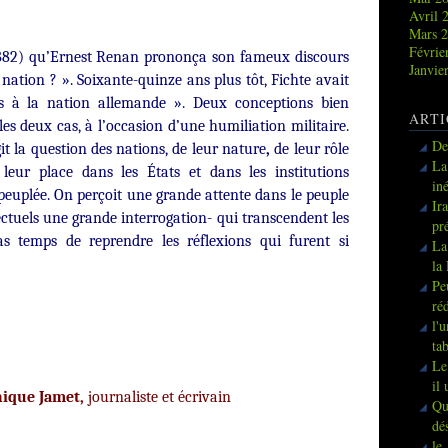
Avril 
Mars 
Févrie
882) qu’Ernest Renan prononça son fameux discours
Janvie
nation ? ». Soixante-quinze ans plus tôt, Fichte avait
s à la nation allemande ». Deux conceptions bien
ARTI
les deux cas, à l’occasion d’une humiliation militaire.
De
it la question des nations, de leur nature
,
de leur rôle
La
leur place dans les États et dans les institutions
in
peuplée. On perçoit une grande attente dans le peuple
Ir
ectuels une grande interrogation- qui transcendent les
pr
 pas temps de reprendre les
réflexions qui furent si
La
la
Pe
ré
l'
ta
Le
il
ique Jamet,
journaliste et écrivain
Qu
dé
le