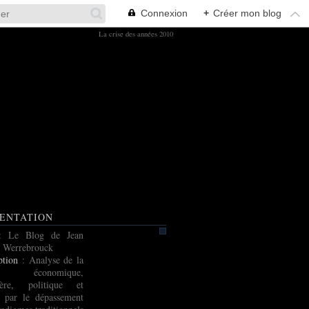
Connexion
+
Créer mon blog
La crise des années 2010
ENTATION
: Le Blog de Jean
 Werrebrouck
ption
: Analyse de la
e économique,
cière, politique et
e par le dépassement