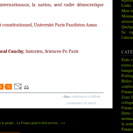
 internationaux, la nation, seul cadre démocratique
Links
Mon in
Monna
sérieu
t constitutionnel, Université Paris Panthéon-Assas
Quelqu
Se ra
l'atte
cal Cauchy,
historien, Sciences-Po Paris
CATÉ
Etats e
textes 
sion
banque
Politi
Billets
confér
t
0
Financ
-
dans
conférences et débats
Zone 
critiq
commenter cet article
…
Financ
Dette
(
monnai
le projet...
La France peut et doit revivre... >>
la zon
Financ