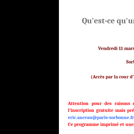
Qu'est-ce qu'u
Vendredi 11 mars
Sor
(Accès par la cour d
Attention pour des raisons 
l’inscription gratuite mais pré
eric.anceau@paris-sorbonne.fr
Ce programme imprimé et une p