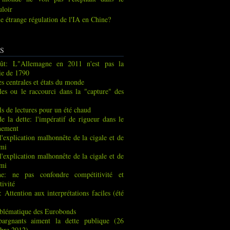
uloir
e étrange régulation de l'IA en Chine?
S
ût: L"Allemagne en 2011 n'est pas la
ie de 1790
s centrales et états du monde
les ou le raccourci dans la "capture" des
ls de lectures pour un été chaud
de la dette: l'impératif de rigueur dans le
nement
 l'explication malhonnête de la cigale et de
rmi
 l'explication malhonnête de la cigale et de
rmi
ne: ne pas confondre compétitivité et
tivité
: Attention aux interprétations faciles (été
blématique des Eurobonds
pargnants aiment la dette publique (26
bre 2012)