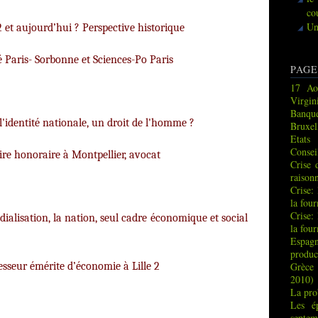
co
Un
n 1882 et aujourd’hui ? Perspective historique
té Paris- Sorbonne et Sciences-Po Paris
PAGE
17 Ao
Virgin
Banque
gie l'identité nationale, un droit de l'homme ?
Bruxel
Etats
Consei
aire honoraire à Montpellier, avocat
Crise 
raison
Crise:
la fou
Crise:
lisation, la nation, seul cadre économique et social
la fou
Espag
produc
Grèce 
esseur émérite d’économie à Lille 2
2010)
La pro
Les é
septem