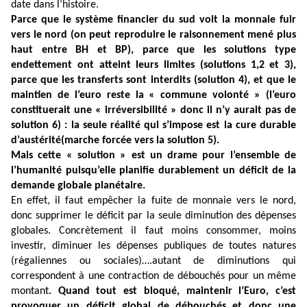
date dans l’histoire.
Parce que le système financier du sud voit la monnaie fuir
vers le nord (on peut reproduire
le raisonnement mené plus
haut entre BH et BP), parce que les solutions type
endettement ont atteint leurs limites (solutions 1,2 et 3),
parce que les transferts sont interdits (solution 4), et que le
maintien de l’euro reste la « commune volonté » (l’euro
constituerait une « irréversibilité » donc il n’y aurait pas de
solution 6) : la seule réalité qui s’impose est la cure durable
d’austérité(marche forcée vers la solution 5).
Mais cette « solution » est un drame pour l’ensemble de
l’humanité puisqu’elle planifie durablement un déficit de la
demande globale planétaire.
En effet, il faut empêcher la fuite de monnaie vers le nord,
donc supprimer le déficit par la seule diminution des dépenses
globales. Concrètement il faut moins consommer, moins
investir, diminuer les dépenses publiques de toutes natures
(régaliennes ou sociales)….autant de diminutions qui
correspondent à une contraction de débouchés pour un même
montant
. Quand tout est bloqué, maintenir l’Euro, c’est
provoquer un déficit global de débouchés et donc une