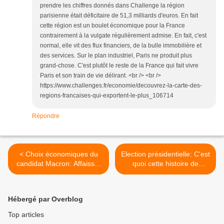
prendre les chiffres donnés dans Challenge la région
parisienne était déficitaire de 51,3 milliards d'euros. En fait
cette région est un boulet économique pour la France
contrairement à la vulgate régulièrement admise. En fait, c'est
normal, elle vit des flux financiers, de la bulle immobilière et
des services. Sur le plan industriel, Paris ne produit plus
grand-chose. C'est plutôt le reste de la France qui fait vivre
Paris et son train de vie délirant. <br /> <br />
https://www.challenges.fr/economie/decouvrez-la-carte-des-
regions-francaises-qui-exportent-le-plus_106714
Répondre
< Choix économiques du
Election présidentielle: C'est
candidat Macron: Affaisser
quoi cette histoire de
la France pour sauver
souveraineté monétaire? >
l'Allemagne?
Hébergé par Overblog
Top articles