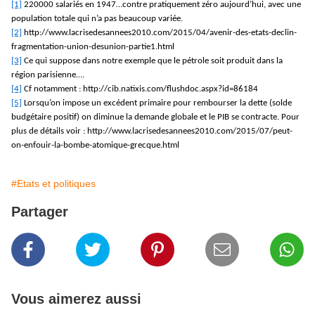
[1]
220000 salariés en 1947…contre pratiquement zéro aujourd’hui, avec une
population totale qui n’a pas beaucoup variée.
[2]
http://www.lacrisedesannees2010.com/2015/04/avenir-des-etats-declin-
fragmentation-union-desunion-partie1.html
[3]
Ce qui suppose dans notre exemple que le pétrole soit produit dans la
région parisienne….
[4]
Cf notamment : http://cib.natixis.com/flushdoc.aspx?id=86184
[5]
Lorsqu’on impose un excédent primaire pour rembourser la dette (solde
budgétaire positif) on diminue la demande globale et le PIB se contracte. Pour
plus de détails voir : http://www.lacrisedesannees2010.com/2015/07/peut-
on-enfouir-la-bombe-atomique-grecque.html
#Etats et politiques
Partager
Vous aimerez aussi