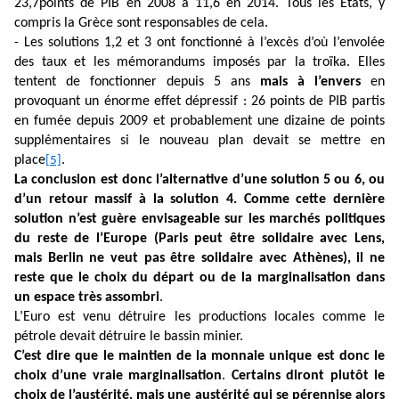
23,7points de PIB en 2008 à 11,6 en 2014. Tous les Etats, y
compris la Grèce sont responsables de cela.
- Les solutions 1,2 et 3 ont fonctionné à l’excès d’où l’envolée
des taux et les mémorandums imposés par la troïka. Elles
tentent de fonctionner depuis 5 ans
mais à l’envers
en
provoquant un énorme effet dépressif : 26 points de PIB partis
en fumée depuis 2009 et probablement une dizaine de points
supplémentaires si le nouveau plan devait se mettre en
place
.
[5]
La conclusion est donc l’alternative d’une solution 5 ou 6, ou
d’un retour massif à la solution 4. Comme cette dernière
solution n’est guère envisageable sur les marchés politiques
du reste de l’Europe (Paris peut être solidaire avec Lens,
mais Berlin ne veut pas être solidaire avec Athènes), il ne
reste que le choix du départ ou de la marginalisation dans
un espace très assombri
.
L’Euro est venu détruire les productions locales comme le
pétrole devait détruire le bassin minier.
C’est dire que le maintien de la monnaie unique est donc le
choix d’une vraie marginalisation
.
Certains diront plutôt le
choix de l’austérité, mais une austérité qui se pérennise alors