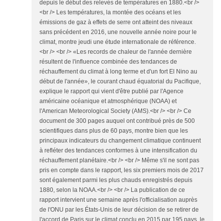
depuis le début des relevés de températures en 1880.<br />
<br /> Les températures, la montée des océans et les
émissions de gaz à effets de serre ont atteint des niveaux
sans précédent en 2016, une nouvelle année noire pour le
climat, montre jeudi une étude internationale de référence.
<br /> <br /> «Les records de chaleur de l'année dernière
résultent de l'influence combinée des tendances de
réchauffement du climat à long terme et d'un fort El Nino au
début de l'année», le courant chaud équatorial du Pacifique,
explique le rapport qui vient d'être publié par l'Agence
américaine océanique et atmosphérique (NOAA) et
l'American Meteorological Society (AMS).<br /> <br /> Ce
document de 300 pages auquel ont contribué près de 500
scientifiques dans plus de 60 pays, montre bien que les
principaux indicateurs du changement climatique continuent
à refléter des tendances conformes à une intensification du
réchauffement planétaire.<br /> <br /> Même s'il ne sont pas
pris en compte dans le rapport, les six premiers mois de 2017
sont également parmi les plus chauds enregistrés depuis
1880, selon la NOAA.<br /> <br /> La publication de ce
rapport intervient une semaine après l'officialisation auprès
de l'ONU par les États-Unis de leur décision de se retirer de
l'accord de Paris sur le climat conclu en 2015 par 195 pays, le