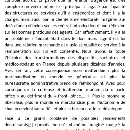
contrôle accrus. Et parce que la relation d’agence est très
complexe on verra même le « principal » -agacé par l’opacité
des structures de services qu’il a engendrées et dont il a la
charge, mais aussi par le clientélisme électoral- imaginer au-
delà d’une réflexion sur les coûts, l’introduction d’une réflexion
sur les bonnes pratiques des agents. Car effectivement, il y a là
un problème : l’aidant était dans le don, mais l’agent est lui
dans une relation marchande et ajuste sa qualité de service à la
rémunération qui lui est consentie. Nous avons là toute
l’histoire des transformations des dispositifs sanitaires et
médico-sociaux en France depuis plusieurs dizaines d’années.
Avec de fait, cette conséquence assez inattendue : plus la
marchandisation du monde se généralise et plus la
bureaucratie administrative prend de l’embonpoint. Avec pour
conséquence la curieuse et inattendue montée du « back-
office » au détriment du « front- office…. ». Plus le monde se
libéralise, plus le monde se marchandise plus l’autonomie de
chacun devient sacralité…et plus la bureaucratie se développe…
Face à ce grand problème de possibles rendements
décroissants
(jamais mesuré, ni même imaginé malgré la
[5]