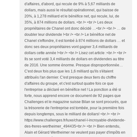
d'affaires, d'abord, qui recule de 9% à 5,67 milliards de
dollars, mais aussi le résultat opérationnel, qui baisse de
20%, à 1,278 milliard et le bénéfice net, qui recule, lui, de
35%, à 874 millions de dollars. <br /> <br /> Les deux
propriétaires de Chanel ont donc décidé …<br /> <br /> … de
doubler leur dividende !<br /> <br /> Le bénéfice net de
Chanel s'effondre, il est tombé à 874 millions de dollars … et
donc ses deux propriétaires vont gagner 3,4 milliards de
dollars cette année !<br /> <br /> Lisez cet article :<br /> <br />
Ils se sont voté 3,4 milliards de dollars en dividendes au titre
de 2016. Une somme énorme. Presque disproportionnée…
C'est deux fois plus que les 1,6 milliard qu'ils s'étaient
attribués l'an dernier. C'est presque deux tiers du chiffre
d'affaires du groupe, et c'est surtout quatre fois ce que
l'entreprise a déclaré en bénéfice net ! La ponction a été si
forte, nous apprend encore ce document de 92 pages que
Challenges et le magazine suisse Bilan se sont procurés, que
la trésorerie de l'entreprise est tombée, pour la première fois
depuis longtemps, sous le milliard de dollars! <br /> <br />
https://www.challenges.fr/luxe/chanel-l-incroyable-dividende-
des-freres-wertheimer_494435<br /> <br /> Bien entendu,
Alain et Gérard Wertheimer ne veulent pas payer d'impôts en