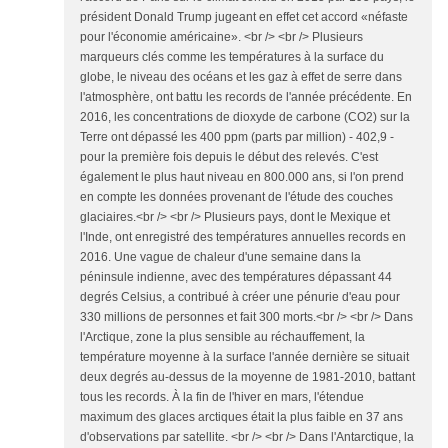
président Donald Trump jugeant en effet cet accord «néfaste
pour l'économie américaine». <br /> <br /> Plusieurs
marqueurs clés comme les températures à la surface du
globe, le niveau des océans et les gaz à effet de serre dans
l'atmosphère, ont battu les records de l'année précédente. En
2016, les concentrations de dioxyde de carbone (CO2) sur la
Terre ont dépassé les 400 ppm (parts par million) - 402,9 -
pour la première fois depuis le début des relevés. C'est
également le plus haut niveau en 800.000 ans, si l'on prend
en compte les données provenant de l'étude des couches
glaciaires.<br /> <br /> Plusieurs pays, dont le Mexique et
l'Inde, ont enregistré des températures annuelles records en
2016. Une vague de chaleur d'une semaine dans la
péninsule indienne, avec des températures dépassant 44
degrés Celsius, a contribué à créer une pénurie d'eau pour
330 millions de personnes et fait 300 morts.<br /> <br /> Dans
l'Arctique, zone la plus sensible au réchauffement, la
température moyenne à la surface l'année dernière se situait
deux degrés au-dessus de la moyenne de 1981-2010, battant
tous les records. À la fin de l'hiver en mars, l'étendue
maximum des glaces arctiques était la plus faible en 37 ans
d'observations par satellite. <br /> <br /> Dans l'Antarctique, la