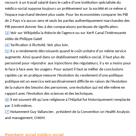
recourir à un travail salarié dans le cadre d’une institution spécialisée du
médico-social suppose toujours un prélèvement sur la société et ce même si
l’espace marchand devient plus vaste. Pour les économistes comparer les PIB
de 2 Pays n’a aucun sens et seuls les parties authentiquement marchandes des
PIB peuvent donner lieu à des comparaisons porteuses de signification.
[3]
Voir sur Wikipédia la théorie de l’agence ou sur Xerfi Canal l’intéressante
vidéo de Philippe Gatef.
[4]
Tarification à l’Activité. Voir plus loin.
[5]
Il y a rendements décroissants quand le coût unitaire d’un même service
augmente. Ainsi quand dans un établissement médico-social, il faut plus de
personnel pour répondre aux injonctions des régulateurs, il y en a moins pour
le face à face avec les usagers. Pour autant il faut se méfier de conclusions
rapides car en pratique mesurer l’évolution du rendement d’une politique
publique est un exercice extraordinairement difficile en raison de l’évolution
de la nature des besoins des personnes, une évolution qui est elle-même en
rapport avec l’évolution des sciences et des techniques.
[6]
Il est souvent dit qu’une religieuse à l’Hôpital fut historiquement remplacée
par 3 infirmières.
[7]
Notamment Guy Vallancien , président de la Convention on Health Analysis
and management, CHAM.
#sanitaire social médico-social