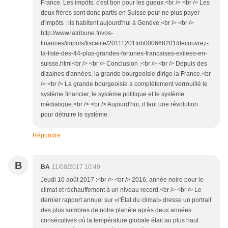
France. Les impôts, c'est bon pour les gueux.<br /> <br /> Les
deux frères sont donc partis en Suisse pour ne plus payer
d'impôts : ils habitent aujourd'hui à Genève.<br /> <br />
http://www.latribune.fr/vos-
finances/impots/fiscalite/20111201trib000668201/decouvrez-
la-liste-des-44-plus-grandes-fortunes-francaises-exilees-en-
suisse.html<br /> <br /> Conclusion :<br /> <br /> Depuis des
dizaines d'années, la grande bourgeoisie dirige la France.<br
/> <br /> La grande bourgeoisie a complètement verrouillé le
système financier, le système politique et le système
médiatique.<br /> <br /> Aujourd'hui, il faut une révolution
pour détruire le système.
Répondre
B
BA
11/08/2017 10:49
Jeudi 10 août 2017 :<br /> <br /> 2016, année noire pour le
climat et réchauffement à un niveau record.<br /> <br /> Le
dernier rapport annuel sur «l'État du climat» dresse un portrait
des plus sombres de notre planète après deux années
consécutives où la température globale était au plus haut