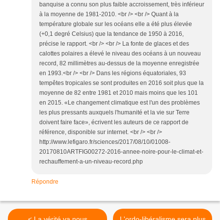
banquise a connu son plus faible accroissement, très inférieur
à la moyenne de 1981-2010. <br /> <br /> Quant à la
température globale sur les océans elle a été plus élevée
(+0,1 degré Celsius) que la tendance de 1950 à 2016,
précise le rapport. <br /> <br /> La fonte de glaces et des
calottes polaires a élevé le niveau des océans à un nouveau
record, 82 millimètres au-dessus de la moyenne enregistrée
en 1993.<br /> <br /> Dans les régions équatoriales, 93
tempêtes tropicales se sont produites en 2016 soit plus que la
moyenne de 82 entre 1981 et 2010 mais moins que les 101
en 2015. «Le changement climatique est l'un des problèmes
les plus pressants auxquels l'humanité et la vie sur Terre
doivent faire face», écrivent les auteurs de ce rapport de
référence, disponible sur internet. <br /> <br />
http://www.lefigaro.fr/sciences/2017/08/10/01008-
20170810ARTFIG00272-2016-annee-noire-pour-le-climat-et-
rechauffement-a-un-niveau-record.php
Répondre
< La vérité va nous
L'ordo-libéralisme sera plus