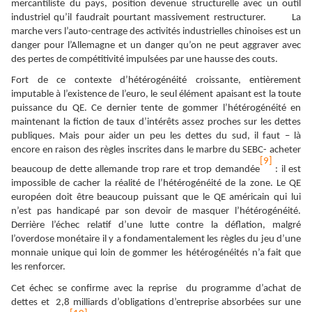
mercantiliste du pays, position devenue structurelle avec un outil
industriel qu’il faudrait pourtant massivement restructurer. La
marche vers l’auto-centrage des activités industrielles chinoises est un
danger pour l’Allemagne et un danger qu’on ne peut aggraver avec
des pertes de compétitivité impulsées par une hausse des couts.
Fort de ce contexte d’hétérogénéité croissante, entièrement
imputable à l’existence de l’euro, le seul élément apaisant est la toute
puissance du QE. Ce dernier tente de gommer l’hétérogénéité en
maintenant la fiction de taux d’intérêts assez proches sur les dettes
publiques. Mais pour aider un peu les dettes du sud, il faut – là
encore en raison des règles inscrites dans le marbre du SEBC- acheter
[9]
beaucoup de dette allemande trop rare et trop demandée
: il est
impossible de cacher la réalité de l’hétérogénéité de la zone. Le QE
européen doit être beaucoup puissant que le QE américain qui lui
n’est pas handicapé par son devoir de masquer l’hétérogénéité.
Derrière l’échec relatif d’une lutte contre la déflation, malgré
l’overdose monétaire il y a fondamentalement les règles du jeu d’une
monnaie unique qui loin de gommer les hétérogénéités n’a fait que
les renforcer.
Cet échec se confirme avec la reprise du programme d’achat de
dettes et 2,8 milliards d’obligations d’entreprise absorbées sur une