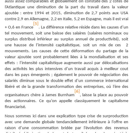
aussi assez comparables et globalement on constate des 2 côtés de
l’Atlantique une diminution de la part du travail dans la valeur
ajoutée : entre 1994 et 2015, diminution de 2,7 points aux USA
contre 2,9 en Allemagne, 2,2 en Italie, 5,2 en Espagne, mais il est vrai
[5]
+ O,6 en France
. La différence relative réside dans les causes d’un
tel mouvement, soit une baisse des salaires (salaires nominaux ou
surplus distribué inférieur au surplus annuel de productivité), soit
une hausse de l’intensité capitalistique, soit un mix de ces 2
mouvements. Les causes de cette déformation du partage de la
valeur ajoutée sont probablement liées à la mondialisation et ses
effets : l’intensité capitalistique augmente aussi par délocalisations
des activités les plus intensives d’un travail acquis à meilleur cout
dans les pays émergents ; également le pouvoir de négociation des
salariés diminue sous le double effet d’un commerce international
libéré et de la grande transformation des entreprises, où l’ère des
[6]
organisateurs chère à James Burnham
, laisse la place au pouvoir
des actionnaires. Ce qu’on appelle classiquement le capitalisme
financiarisé.
Nous sommes ici dans une explication type crise de surproduction
avec une demande globale tendanciellement inférieure à l’offre en
raison d’une consommation bridée par l’évolution des revenus