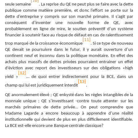
[10]
seule semaine
. La reprise du QE ne peut plus se faire avec la dette
publique comme matière première, et donc l’effort se porte sur la
dette d’entreprise y compris sur son marché primaire. Il s’agit par
conséquent d’inventer une nouvelle forme de QE, avec
probablement en ligne de mire, le soutien préventif d’un système
financier à soutenir face au risque de défaut en cas de ralentissement
[11]
trop marqué de la croissance économique
. Si ce type de nouveau
QE devait se poursuivre dans le futur, il y aurait ouverture d’un
continent neuf et inconnu dans la politique monétaire. En effet des
achats plus massifs de dettes privées pourraient entrainer un effet
d’éviction avec report des investisseurs sur des obligations «high
[12]
yield »
… de quoi entrer indirectement pour la BCE, dans un
[13]
champ qui lui est juridiquement interdit
.
QE anormalement élevé ; QE enkysté dans les règles intangibles de la
monnaie unique ; QE s’investissant -contre toute attente- sur les
marchés primaires de dette privée… On peut comprendre que
Madame Lagarde a encore beaucoup à apprendre d’une réalité
institutionnelle qui devient de plus en plus difficilement identifiable.
La BCE est-elle encore une Banque centrale classique?