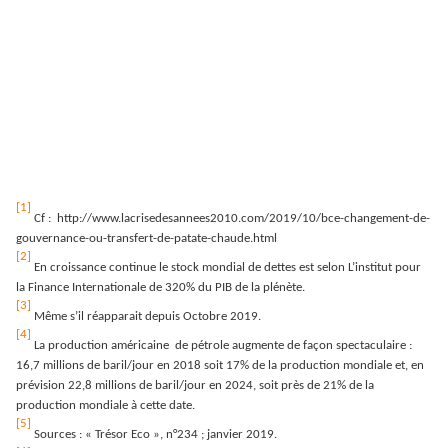
[1]
Cf : http://www.lacrisedesannees2010.com/2019/10/bce-changement-de-
gouvernance-ou-transfert-de-patate-chaude.html
[2]
En croissance continue le stock mondial de dettes est selon L’institut pour
la Finance Internationale de 320% du PIB de la plénète.
[3]
Même s’il réapparait depuis Octobre 2019.
[4]
La production américaine de pétrole augmente de façon spectaculaire :
16,7 millions de baril/jour en 2018 soit 17% de la production mondiale et, en
prévision 22,8 millions de baril/jour en 2024, soit près de 21% de la
production mondiale à cette date.
[5]
Sources : « Trésor Eco », n°234 ; janvier 2019.