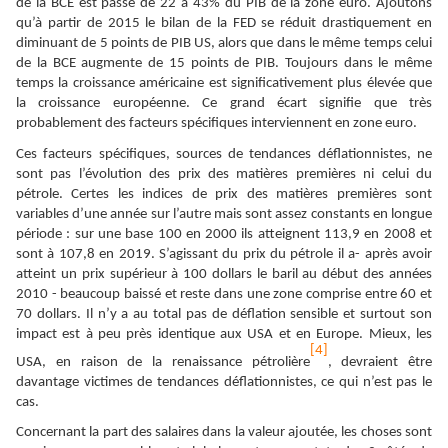
de la BCE est passé de 22 à 43% du PIB de la zone euro. Ajoutons
qu’à partir de 2015 le bilan de la FED se réduit drastiquement en
diminuant de 5 points de PIB US, alors que dans le même temps celui
de la BCE augmente de 15 points de PIB. Toujours dans le même
temps la croissance américaine est significativement plus élevée que
la croissance européenne. Ce grand écart signifie que très
probablement des facteurs spécifiques interviennent en zone euro.
Ces facteurs spécifiques, sources de tendances déflationnistes, ne
sont pas l’évolution des prix des matières premières ni celui du
pétrole. Certes les indices de prix des matières premières sont
variables d’une année sur l’autre mais sont assez constants en longue
période : sur une base 100 en 2000 ils atteignent 113,9 en 2008 et
sont à 107,8 en 2019. S’agissant du prix du pétrole il a- après avoir
atteint un prix supérieur à 100 dollars le baril au début des années
2010 - beaucoup baissé et reste dans une zone comprise entre 60 et
70 dollars. Il n’y a au total pas de déflation sensible et surtout son
impact est à peu près identique aux USA et en Europe. Mieux, les
[4]
USA, en raison de la renaissance pétrolière
, devraient être
davantage victimes de tendances déflationnistes, ce qui n’est pas le
cas.
Concernant la part des salaires dans la valeur ajoutée, les choses sont