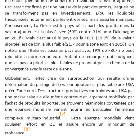
distribués (diminution de la part du travail dans la valeur ajoutée).
Ceci serait confirmé par une hausse de la part des profits, lesquels ne
se transforment pas en investissements. D’où les liquidités
thésaurisées notamment par les entreprises, mais aussi les ménages.
Curieusement, La Grèce est le pays où la part des profits dans la
valeur ajoutée est la plus élevée (53% contre 31% pour l’Allemagne
en 2018). Mais c’est aussi le pays où la FBCF (11,7% de la valeur
ajoutée) est de loin la plus faible(21,7 pour la zone euro en 2018). On
notera que l’Italie est aussi un pays qui avec 19% de FBCF ne peut
rejoindre la norme zone euro. Autant de remarques qui soulignent
que les pays à priori les plus faibles ne prennent pas le chemin de la
convergence avec le reste de la zone.
Globalement, l’effet crise de surproduction qui résulte d’une
déformation du partage de la valeur ajoutée est plus faible aux USA
qu’en Zone euro. Des structures productives contraintes aux USA par
une masse salariale elle-même contenue et largement mobilisée par
l’achat de produits importés, se trouvent néanmoins oxygénées par
une épargne mondiale venant nourrir en particulier l’immense
[7]
complexe militaro-industriel
. Cette épargne mondiale vient
soulager l’effort en QE et assure encore un minimum de
[8]
croissance
.