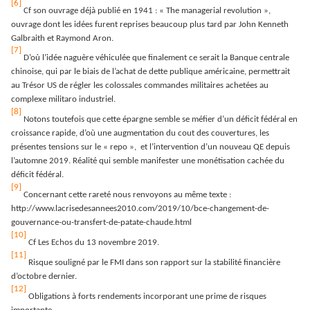
[6]
Cf son ouvrage déjà publié en 1941 : « The managerial revolution »,
ouvrage dont les idées furent reprises beaucoup plus tard par John Kenneth
Galbraith et Raymond Aron.
[7]
D’où l’idée naguère véhiculée que finalement ce serait la Banque centrale
chinoise, qui par le biais de l’achat de dette publique américaine, permettrait
au Trésor US de régler les colossales commandes militaires achetées au
complexe militaro industriel.
[8]
Notons toutefois que cette épargne semble se méfier d’un déficit fédéral en
croissance rapide, d’où une augmentation du cout des couvertures, les
présentes tensions sur le « repo », et l’intervention d’un nouveau QE depuis
l’automne 2019. Réalité qui semble manifester une monétisation cachée du
déficit fédéral.
[9]
Concernant cette rareté nous renvoyons au même texte :
http://www.lacrisedesannees2010.com/2019/10/bce-changement-de-
gouvernance-ou-transfert-de-patate-chaude.html
[10]
Cf Les Echos du 13 novembre 2019.
[11]
Risque souligné par le FMI dans son rapport sur la stabilité financière
d’octobre dernier.
[12]
Obligations à forts rendements incorporant une prime de risques