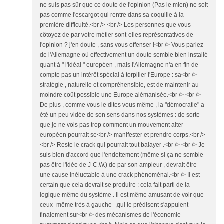
ne suis pas sûr que ce doute de l'opinion (Pas le mien) ne soit
pas comme l'escargot qui rentre dans sa coquille à la
première difficulté.<br /> <br /> Les personnes que vous
côtoyez de par votre métier sont-elles représentatives de
l'opinion ? j'en doute , sans vous offenser !<br /> Vous parlez
de l'Allemagne où effectivement un doute semble bien installé
quant à " l'idéal " européen , mais l'Allemagne n'a en fin de
compte pas un intérêt spécial à torpiller l'Europe : sa<br />
stratégie , naturelle et compréhensible, est de maintenir au
moindre coût possible une Europe alémanisée.<br /> <br />
De plus , comme vous le dites vous même , la "démocratie" a
été un peu vidée de son sens dans nos systèmes : de sorte
que je ne vois pas trop comment un mouvement alter-
européen pourrait se<br /> manifester et prendre corps.<br />
<br /> Reste le crack qui pourrait tout balayer .<br /> <br /> Je
suis bien d'accord que l'endettement (même si ça ne semble
pas être l'idée de J-C.W.) de par son ampleur , devrait être
une cause inéluctable à une crack phénoménal.<br /> Il est
certain que cela devrait se produire : cela fait parti de la
logique même du système . Il est même amusant de voir que
ceux -même très à gauche- ,qui le prédisent s'appuient
finalement sur<br /> des mécanismes de l'économie