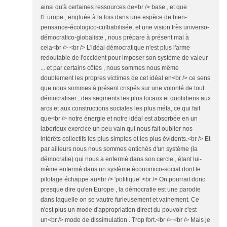
ainsi qu'à certaines ressources de<br /> base , et que
l'Europe , engluée à la fois dans une espèce de bien-
pensance-écologico-culbabilisée, et une vision très universo-
démocratico-globaliste , nous prépare à présent mal à
cela<br /> <br /> L'idéal démocratique n'est plus l'arme
redoutable de l'occident pour imposer son système de valeur
... et par certains côtés , nous sommes nous même
doublement les propres victimes de cet idéal en<br /> ce sens
que nous sommes à présent crispés sur une volonté de tout
démocratiser , des segments les plus locaux et quotidiens aux
arcs et aux constructions sociales les plus méta, ce qui fait
que<br /> notre énergie et notre idéal est absorbée en un
laborieux exercice un peu vain qui nous fait oublier nos
intérêts collectifs les plus simples et les plus évidents.<br /> Et
par ailleurs nous nous sommes entichés d'un système (la
démocratie) qui nous a enfermé dans son cercle , étant lui-
même enfermé dans un système économico-social dont le
pilotage échappe au<br /> 'politique'.<br /> On pourrait donc
presque dire qu'en Europe , la démocratie est une parodie
dans laquelle on se vautre furieusement et vainement. Ce
n'est plus un mode d'appropriation direct du pouvoir c'est
un<br /> mode de dissimulation . Trop fort.<br /> <br /> Mais je