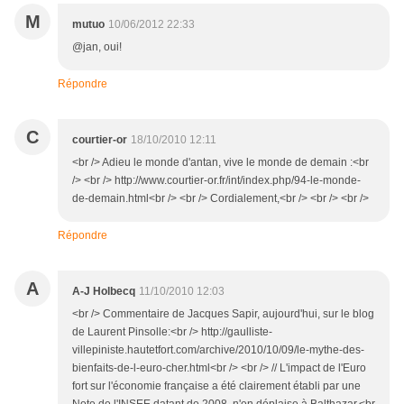
M
mutuo
10/06/2012 22:33
@jan, oui!
Répondre
C
courtier-or
18/10/2010 12:11
<br /> Adieu le monde d'antan, vive le monde de demain :<br
/> <br /> http://www.courtier-or.fr/int/index.php/94-le-monde-
de-demain.html<br /> <br /> Cordialement,<br /> <br /> <br />
Répondre
A
A-J Holbecq
11/10/2010 12:03
<br /> Commentaire de Jacques Sapir, aujourd'hui, sur le blog
de Laurent Pinsolle:<br /> http://gaulliste-
villepiniste.hautetfort.com/archive/2010/10/09/le-mythe-des-
bienfaits-de-l-euro-cher.html<br /> <br /> // L'impact de l'Euro
fort sur l'économie française a été clairement établi par une
Note de l'INSEE datant de 2008, n'en déplaise à Balthazar.<br