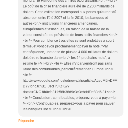
mondial, le FMI donne des chiffres étourdissants.<br /> <br />
Le coût de la crise financière aura été de 2.200 milliards de
dollars. Cette estimation correspond aux pertes qu'auront dû
absorber, entre l'été 2007 et la fin 2010, les banques et
autres<br /> institutions financières américaines,
européennes et asiatiques, en raison de la baisse de la
valeur constatée ou prévisible de leurs actifs financiers.<br />
<br /> Pour combler ce trou, elles se sont endettées à court
terme, et vont devoir prochainement payer la note. "Par
conséquence, une dette de plus de 4.000 milliards de dollars
doit être refinancée dans<br /> les 24 prochains mois", a
estimé le FMI.<br /> <br /> Elles n'y parviendront pas sans
l'aide des contribuables, particulièrement en Europe.<br />
<br />
http://www.google.com/hostednews/afp/article/ALeqM5jvDFM
DY7IoncJcnB1_JscHrJKcKw?
docId=CNG.8b0cfe31fc58b38d9c3e3ebddf9e83d6.31<br />
<br /> Conclusion : contribuables, préparez-vous à payer.<br
/> <br /> Contribuables, préparez-vous à payer pour sauver
les banques.<br /> <br /> <br />
Répondre