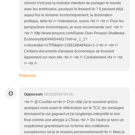
chinois n'ont pas la moindre intention de partager le monde
avec les américains, pourquoi le feraient-ils ? Il peuvent déjà
aujour'hui le dominer économiquement, la domination
politique, telle<br /> l'intendance, suivra.<br /> <br /> Pour les
perspactives économiques, je vous recommande ceci :<br />
<br /> http://www.amazon.com/Game-Over-Prosper-Shattered-
Economy/dp/0446544817/ref=sr_1_1?
s=books&ie=UTF8&qid=1286188484&sr=1-1<br /> <br />
Certains documents d'analyse économique se trouvent
également sur mon site.<br /> <br /> Cordialement,<br /> <br
/> <br />
Répondre
O
Oppossum
03/10/2010 04:18
<br /> @ Courtier-or<br /> D'un côté j'ai le souvenir précis
quelques mois avant le référendum sur le TCE, les sondages
donnaient le oui gagnant et j'ai longtemps interprété le non
final comme une allergie à Chirac.<br /> De l'autre je sens un
scepticisme grandissant sur la forme des institutions
européennes (et je le ressens personnellement)<br /> Mais je