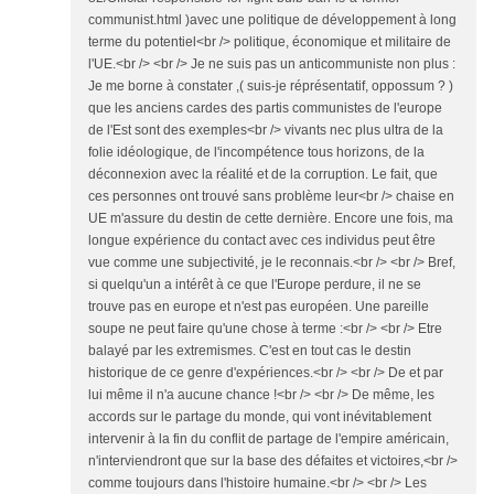
communist.html )avec une politique de développement à long
terme du potentiel<br /> politique, économique et militaire de
l'UE.<br /> <br /> Je ne suis pas un anticommuniste non plus :
Je me borne à constater ,( suis-je réprésentatif, oppossum ? )
que les anciens cardes des partis communistes de l'europe
de l'Est sont des exemples<br /> vivants nec plus ultra de la
folie idéologique, de l'incompétence tous horizons, de la
déconnexion avec la réalité et de la corruption. Le fait, que
ces personnes ont trouvé sans problème leur<br /> chaise en
UE m'assure du destin de cette dernière. Encore une fois, ma
longue expérience du contact avec ces individus peut être
vue comme une subjectivité, je le reconnais.<br /> <br /> Bref,
si quelqu'un a intérêt à ce que l'Europe perdure, il ne se
trouve pas en europe et n'est pas européen. Une pareille
soupe ne peut faire qu'une chose à terme :<br /> <br /> Etre
balayé par les extremismes. C'est en tout cas le destin
historique de ce genre d'expériences.<br /> <br /> De et par
lui même il n'a aucune chance !<br /> <br /> De même, les
accords sur le partage du monde, qui vont inévitablement
intervenir à la fin du conflit de partage de l'empire américain,
n'interviendront que sur la base des défaites et victoires,<br />
comme toujours dans l'histoire humaine.<br /> <br /> Les