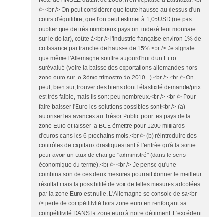
/> <br /> On peut considérer que toute hausse au dessus d'un
cours d'équilibre, que l'on peut estimer à 1,05USD (ne pas
oublier que de très nombreux pays ont indexé leur monnaie
sur le dollar), coûte à<br /> l'industrie française environ 1% de
croissance par tranche de hausse de 15%.<br /> Je signale
que même l'Allemagne souffre aujourd'hui d'un Euro
surévalué (voire la baisse des exportations allemandes hors
zone euro sur le 3ème trimestre de 2010...).<br /> <br /> On
peut, bien sur, trouver des biens dont l'élasticité demande/prix
est très faible, mais ils sont peu nombreux.<br /> <br /> Pour
faire baisser l'Euro les solutions possibles sont<br /> (a)
autoriser les avances au Trésor Public pour les pays de la
zone Euro et laisser la BCE émettre pour 1200 milliards
d'euros dans les 6 prochains mois.<br /> (b) réintroduire des
contrôles de capitaux drastiques tant à l'entrée qu'à la sortie
pour avoir un taux de change "administré" (dans le sens
économique du terme).<br /> <br /> Je pense qu'une
combinaison de ces deux mesures pourrait donner le meilleur
résultat mais la possibilité de voir de telles mesures adoptées
par la zone Euro est nulle. L'Allemagne se console de sa<br
/> perte de compétitivité hors zone euro en renforçant sa
compétitivité DANS la zone euro à notre détriment. L'excédent