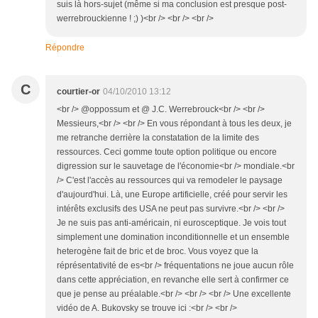
suis là hors-sujet (même si ma conclusion est presque post-
werrebrouckienne ! ;) )<br /> <br /> <br />
Répondre
C
courtier-or
04/10/2010 13:12
<br /> @oppossum et @ J.C. Werrebrouck<br /> <br />
Messieurs,<br /> <br /> En vous répondant à tous les deux, je
me retranche derrière la constatation de la limite des
ressources. Ceci gomme toute option politique ou encore
digression sur le sauvetage de l'économie<br /> mondiale.<br
/> C'est l'accès au ressources qui va remodeler le paysage
d'aujourd'hui. Là, une Europe artificielle, créé pour servir les
intérêts exclusifs des USA ne peut pas survivre.<br /> <br />
Je ne suis pas anti-américain, ni eurosceptique. Je vois tout
simplement une domination inconditionnelle et un ensemble
heterogène fait de bric et de broc. Vous voyez que la
réprésentativité de es<br /> fréquentations ne joue aucun rôle
dans cette appréciation, en revanche elle sert à confirmer ce
que je pense au préalable.<br /> <br /> <br /> Une excellente
vidéo de A. Bukovsky se trouve ici :<br /> <br />