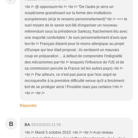
<br /> @ oppossum<br /> <br /> "De l'autre je sens un
scepticisme grandissant sur la forme des institutions
européennes (et je le ressens personnellement)"<br /> ==> le
suel moyen de le savoir eut été d'organiser un nouveau
referendum sous la présidence Sarkozy, fraichement élu avec
une majorité confortable ! Je suis personnellement d'avis que
les<br /> Français étaient pour le moins allergique au projet
d'Europe qui leur était proposé ; ils sentaient un mauvais
coup en préparation ... à défaut de comprendre l'intégralité
des mécanismes par<br /> lesquels l'influence de l'UE et de
sa commission percole la France (et les autres pays).<br />
<br /> Par ailleurs, ce n'est pas parce que l'esc argot se
recroqueville à la première difficulté venue qu'il a forcément
tort de se protéger ainsi ! Possible mais pas certains !<br />
<br /> <br />
Répondre
B
BA
05/10/2010 21:56
<br /> Mardi 5 octobre 2010 :<br /> <br /> A un niveau