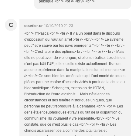
publique.<br /> <br /> <br /> <br />
C
courtier-or
10/10/2010 21:23
<br /> @Pascal<br /> <br /> Il y a un point dans le discours
d'oppossum qui vaut un arrêt :<br /> <br /> <br /> Le système
peut " être sauvé par les pays émergents ".<br /> <br /> <br />
<br /> C'est la pire des options.<br /> <br /> <br /> <br /> Mais
elle ne peut avoir de vie longue, si elle se réalise. Les chinois
n'ont pas bâti l'UE, telle qu'elle existe actuellement. Ils n'ont
aucune expérience dans la manipulation d'un tel monstre.<br
/> <br /> Ce sont bien les américains qui l'ont monté de toutes
pièces par une chaîne d'accords viciés à partir de la chute du
bloc soviétique : Schengen, extension de l'OTAN,
l'introduction de l'euro etc<br /> ... Mais c'étaient des
circonstances et des fenêtre historiques uniques, que
personne ne peut reproduire à la demande.<br /> <br /> Les
gens étaient euphoriques et ravis du fait de la disparition du
communisme. Ils voulaient vivre ensemble.<br /> <br /> Je
constate, que ce n'est plus le cas.<br /> <br /> <br /> Les
chinois aparaîssent déjà comme des totalitaires et