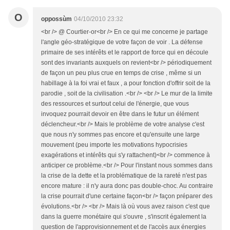
O
oppossùm
04/10/2010 23:32
<br /> @ Courtier-or<br /> En ce qui me concerne je partage
l'angle géo-stratégique de votre façon de voir . La défense
primaire de ses intérêts et le rapport de force qui en découle
sont des invariants auxquels on revient<br /> périodiquement
de façon un peu plus crue en temps de crise , même si un
habillage à la foi vrai et faux , a pour fonction d'offrir soit de la
parodie , soit de la civilisation .<br /> <br /> Le mur de la limite
des ressources et surtout celui de l'énergie, que vous
invoquez pourrait devoir en être dans le futur un élément
déclencheur.<br /> Mais le problème de votre analyse c'est
que nous n'y sommes pas encore et qu'ensuite une large
mouvement (peu importe les motivations hypocrisies
exagérations et intérêts qui s'y rattachent)<br /> commence à
anticiper ce problème.<br /> Pour l'instant nous sommes dans
la crise de la dette et la problématique de la rareté n'est pas
encore mature : il n'y aura donc pas double-choc. Au contraire
la crise pourrait d'une certaine façon<br /> façon préparer des
évolutions.<br /> <br /> Mais là où vous avez raison c'est que
dans la guerre monétaire qui s'ouvre , s'inscrit également la
question de l'approvisionnement et de l'accès aux énergies