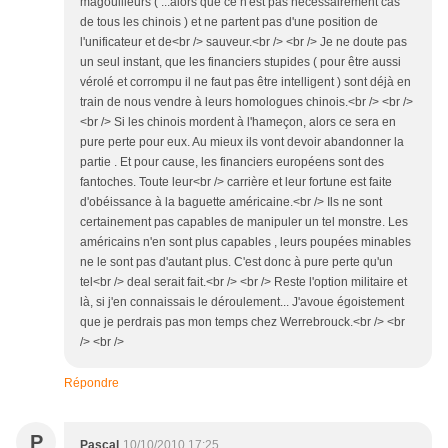
magouilleurs ( ...alors que ce n'est pas nécessairement cas
de tous les chinois ) et ne partent pas d'une position de
l'unificateur et de<br /> sauveur.<br /> <br /> Je ne doute pas
un seul instant, que les financiers stupides ( pour être aussi
vérolé et corrompu il ne faut pas être intelligent ) sont déjà en
train de nous vendre à leurs homologues chinois.<br /> <br />
<br /> Si les chinois mordent à l'hameçon, alors ce sera en
pure perte pour eux. Au mieux ils vont devoir abandonner la
partie . Et pour cause, les financiers européens sont des
fantoches. Toute leur<br /> carrière et leur fortune est faite
d'obéissance à la baguette américaine.<br /> Ils ne sont
certainement pas capables de manipuler un tel monstre. Les
américains n'en sont plus capables , leurs poupées minables
ne le sont pas d'autant plus. C'est donc à pure perte qu'un
tel<br /> deal serait fait.<br /> <br /> Reste l'option militaire et
là, si j'en connaissais le déroulement... J'avoue égoistement
que je perdrais pas mon temps chez Werrebrouck.<br /> <br
/> <br />
Répondre
P
Pascal
10/10/2010 17:25