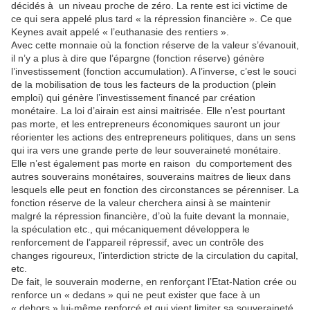
décidés à un niveau proche de zéro. La rente est ici victime de
ce qui sera appelé plus tard « la répression financière ». Ce que
Keynes avait appelé « l’euthanasie des rentiers ».
Avec cette monnaie où la fonction réserve de la valeur s’évanouit,
il n’y a plus à dire que l’épargne (fonction réserve) génère
l’investissement (fonction accumulation). A l’inverse, c’est le souci
de la mobilisation de tous les facteurs de la production (plein
emploi) qui génère l’investissement financé par création
monétaire. La loi d’airain est ainsi maitrisée. Elle n’est pourtant
pas morte, et les entrepreneurs économiques sauront un jour
réorienter les actions des entrepreneurs politiques, dans un sens
qui ira vers une grande perte de leur souveraineté monétaire.
Elle n’est également pas morte en raison du comportement des
autres souverains monétaires, souverains maitres de lieux dans
lesquels elle peut en fonction des circonstances se pérenniser. La
fonction réserve de la valeur cherchera ainsi à se maintenir
malgré la répression financière, d’où la fuite devant la monnaie,
la spéculation etc., qui mécaniquement développera le
renforcement de l’appareil répressif, avec un contrôle des
changes rigoureux, l’interdiction stricte de la circulation du capital,
etc.
De fait, le souverain moderne, en renforçant l’Etat-Nation crée ou
renforce un « dedans » qui ne peut exister que face à un
« dehors » lui-même renforcé et qui vient limiter sa souveraineté