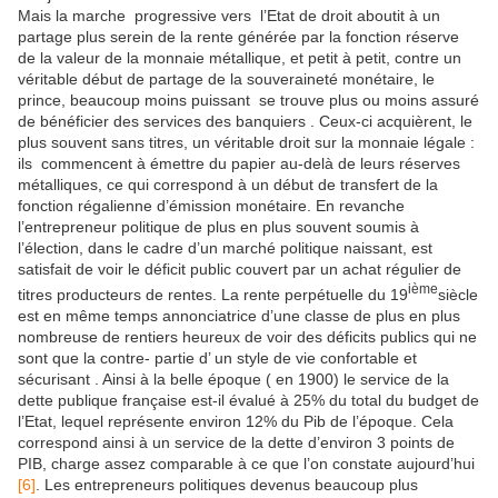
Mais la marche progressive vers l’Etat de droit aboutit à un
partage plus serein de la rente générée par la fonction réserve
de la valeur de la monnaie métallique, et petit à petit, contre un
véritable début de partage de la souveraineté monétaire, le
prince, beaucoup moins puissant se trouve plus ou moins assuré
de bénéficier des services des banquiers . Ceux-ci acquièrent, le
plus souvent sans titres, un véritable droit sur la monnaie légale :
ils commencent à émettre du papier au-delà de leurs réserves
métalliques, ce qui correspond à un début de transfert de la
fonction régalienne d’émission monétaire. En revanche
l’entrepreneur politique de plus en plus souvent soumis à
l’élection, dans le cadre d’un marché politique naissant, est
satisfait de voir le déficit public couvert par un achat régulier de
ième
titres producteurs de rentes. La rente perpétuelle du 19
siècle
est en même temps annonciatrice d’une classe de plus en plus
nombreuse de rentiers heureux de voir des déficits publics qui ne
sont que la contre- partie d’ un style de vie confortable et
sécurisant . Ainsi à la belle époque ( en 1900) le service de la
dette publique française est-il évalué à 25% du total du budget de
l’Etat, lequel représente environ 12% du Pib de l’époque. Cela
correspond ainsi à un service de la dette d’environ 3 points de
PIB, charge assez comparable à ce que l’on constate aujourd’hui
[6]
. Les entrepreneurs politiques devenus beaucoup plus