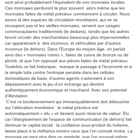
sont ainsi probablement l’équivalent de nos monnaies locales.
Ces monnaies perdurent le plus souvent alors même que les
monnaies faites de métal précieux commencent à circuler. Nous
avons là des espaces de circulation monétaires, qui ne se
recoupent pas et les vieilles monnaies, servent aux usages
communautaires traditionnels (le dedans), tandis que les autres
feront circuler des marchandises beaucoup plus impersonnelles
car appartenant à des inconnus, et véhiculées par d’autres
inconnus (le dehors). Dans l’Europe du moyen-âge, on parlait
ainsi des « monnaies noires », faites de cuivre de bronze ou de
plomb, et que l’on opposait aux pièces faites de métal précieux.
Toutefois ce fait historique, marque le passage à l’économie et si
la simple lutte contre l’entropie persiste dans les cellules
domestiques de base, d’autres agents s’adonnent à son
dépassement avec le jeu d’un échange qui devient
authentiquement économique et marchand. Avec son potentiel
d’illimitation.
C’est ce bouleversement qui immanquablement doit déboucher
sur l’aliénation monétaire : le métal précieux est
automatiquement « élu » et devient aussi réserve de valeur. Elu
car l’élargissement de l’espace de communication (le dehors) fait
diminuer le capital social : la confiance sous-produit du holisme,
laisse place à la méfiance envers ceux que l’on connait moins. La
monnaie ne peut plus être un symbole, que l’on pourrait même