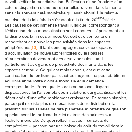
travail : édifier la mondialisation. Edification d’une frontière d’un
côté, et disparition d’une autre par ailleurs, vont dans le même
sens : la souveraineté monétaire qui avait abouti à la relative
ième
maitrise de la loi d’airain s’évanouit à la fin du 20
siècle.
Les causes de cet immense travail juridique, correspondant à
l’édification de la mondialisation sont connues : l’épuisement du
fordisme dès la fin des années 60, doit être combattu en
recherchant de nouvelles productivités dans les espaces
périphériques
[13]
. Il faut donc agréger aux vieux espaces
d’accumulation de nouveaux territoires où les basses
rémunérations deviendront des ersatz se substituant
partiellement aux gains de productivité déclinants dans les
espaces centraux. Ce qui est moins connu, est que cette
continuation du fordisme par d’autres moyens, ne peut établir un
équilibre entre l’offre globale mondiale et la demande
correspondante. Parce que le fordisme national disparait,
disparait avec lui l’ensemble des institutions qui garantissaient les
débouchés d’une offre rapidement croissante. En termes simples,
parce qu’il n’existe plus de mécanismes de redistribution, la
pression sur les salaires se fera planétaire et rétablira ce que l’on
appelait avant le fordisme la « loi d’airain des salaires » à
l’échelle mondiale. De quoi réfléchir à ces « sursauts de
compétitivité » passant par une baisse du coût du travail dont le
monde s’abreuve aujourd’hui en constatant l’affaissement de la