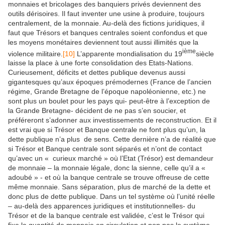
monnaies et bricolages des banquiers privés deviennent des
outils dérisoires. Il faut inventer une usine à produire, toujours
centralement, de la monnaie. Au-delà des fictions juridiques, il
faut que Trésors et banques centrales soient confondus et que
les moyens monétaires deviennent tout aussi illimités que la
ième
violence militaire.
[10]
L’apparente mondialisation du 19
siècle
laisse la place à une forte consolidation des Etats-Nations.
Curieusement, déficits et dettes publique devenus aussi
gigantesques qu’aux époques prémodernes (France de l’ancien
régime, Grande Bretagne de l’époque napoléonienne, etc.) ne
sont plus un boulet pour les pays qui- peut-être à l’exception de
la Grande Bretagne- décident de ne pas s’en soucier, et
préféreront s’adonner aux investissements de reconstruction. Et il
est vrai que si Trésor et Banque centrale ne font plus qu’un, la
dette publique n’a plus de sens. Cette dernière n’a de réalité que
si Trésor et Banque centrale sont séparés et n’ont de contact
qu’avec un « curieux marché » où l’Etat (Trésor) est demandeur
de monnaie – la monnaie légale, donc la sienne, celle qu’il a «
adoubé » - et où la banque centrale se trouve offreuse de cette
même monnaie. Sans séparation, plus de marché de la dette et
donc plus de dette publique. Dans un tel système où l’unité réelle
– au-delà des apparences juridiques et institutionnelles- du
Trésor et de la banque centrale est validée, c’est le Trésor qui