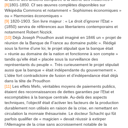
[8]
1801-1850. Cf ses œuvres complètes disponibles sur
Wikipédia Commons et notamment « Sophismes économiques »
ou « Harmonies économiques »
[9]
1820-1903. Son livre majeur : « Le droit d’ignorer l’Etat »
(1850) servira de références aux libertariens contemporains et
notamment Robert Nozick.
[10]
Déjà Joseph Proudhon avait imaginé en 1846 un « projet de
réunion de la Banque de France au domaine public ». Rédigé
sous la forme d’une loi, le projet stipulait que la banque était
« réunie au domaine de la nation et fonctionne à son compte »
tandis qu’elle était « placée sous la surveillance des
représentants du peuple ». Très curieusement le projet stipulait
aussi que la banque « était indépendante du gouvernement ».
L’idée fort contradictoire de fusion et d’indépendance était déjà
dans la tête de Proudhon
[11]
Les effets Mefo, véritables moyens de paiements publics,
étaient des reconnaissances de dettes garanties par l’Etat et
escomptables à la banque centrale. Au-delà des aspects
techniques, l’objectif était d’activer les facteurs de la production
durablement non utilisés en raison de la crise, en remettant en
circulation la monnaie thésaurisée. Le docteur Schacht qui fût
parfois qualifier de « magicien » devait réussir à extirper
l’Allemagne de la crise sans accroissement notable de la