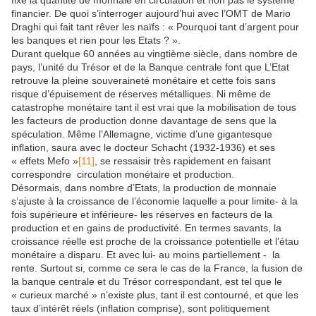
fixe la quantité de monnaie en circulation et non pas le système
financier. De quoi s’interroger aujourd’hui avec l’OMT de Mario
Draghi qui fait tant rêver les naïfs : « Pourquoi tant d’argent pour
les banques et rien pour les Etats ? ».
Durant quelque 60 années au vingtième siècle, dans nombre de
pays, l’unité du Trésor et de la Banque centrale font que L’Etat
retrouve la pleine souveraineté monétaire et cette fois sans
risque d’épuisement de réserves métalliques. Ni même de
catastrophe monétaire tant il est vrai que la mobilisation de tous
les facteurs de production donne davantage de sens que la
spéculation. Même l’Allemagne, victime d’une gigantesque
inflation, saura avec le docteur Schacht (1932-1936) et ses
« effets Mefo »
[11]
, se ressaisir très rapidement en faisant
correspondre circulation monétaire et production.
Désormais, dans nombre d’Etats, la production de monnaie
s’ajuste à la croissance de l’économie laquelle a pour limite- à la
fois supérieure et inférieure- les réserves en facteurs de la
production et en gains de productivité. En termes savants, la
croissance réelle est proche de la croissance potentielle et l’étau
monétaire a disparu. Et avec lui- au moins partiellement - la
rente. Surtout si, comme ce sera le cas de la France, la fusion de
la banque centrale et du Trésor correspondant, est tel que le
« curieux marché » n’existe plus, tant il est contourné, et que les
taux d’intérêt réels (inflation comprise), sont politiquement