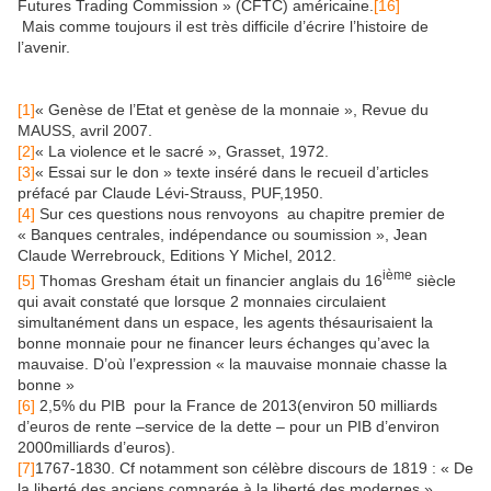
Futures Trading Commission » (CFTC) américaine.
[16]
Mais comme toujours il est très difficile d’écrire l’histoire de
l’avenir.
[1]
« Genèse de l’Etat et genèse de la monnaie », Revue du
MAUSS, avril 2007.
[2]
« La violence et le sacré », Grasset, 1972.
[3]
« Essai sur le don » texte inséré dans le recueil d’articles
préfacé par Claude Lévi-Strauss, PUF,1950.
[4]
Sur ces questions nous renvoyons au chapitre premier de
« Banques centrales, indépendance ou soumission », Jean
Claude Werrebrouck, Editions Y Michel, 2012.
ième
[5]
Thomas Gresham était un financier anglais du 16
siècle
qui avait constaté que lorsque 2 monnaies circulaient
simultanément dans un espace, les agents thésaurisaient la
bonne monnaie pour ne financer leurs échanges qu’avec la
mauvaise. D’où l’expression « la mauvaise monnaie chasse la
bonne »
[6]
2,5% du PIB pour la France de 2013(environ 50 milliards
d’euros de rente –service de la dette – pour un PIB d’environ
2000milliards d’euros).
[7]
1767-1830. Cf notamment son célèbre discours de 1819 : « De
la liberté des anciens comparée à la liberté des modernes »