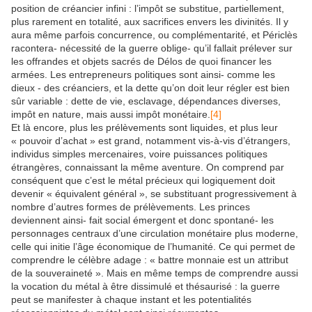
position de créancier infini : l’impôt se substitue, partiellement,
plus rarement en totalité, aux sacrifices envers les divinités. Il y
aura même parfois concurrence, ou complémentarité, et Périclès
racontera- nécessité de la guerre oblige- qu’il fallait prélever sur
les offrandes et objets sacrés de Délos de quoi financer les
armées. Les entrepreneurs politiques sont ainsi- comme les
dieux - des créanciers, et la dette qu’on doit leur régler est bien
sûr variable : dette de vie, esclavage, dépendances diverses,
impôt en nature, mais aussi impôt monétaire.
[4]
Et là encore, plus les prélèvements sont liquides, et plus leur
« pouvoir d’achat » est grand, notamment vis-à-vis d’étrangers,
individus simples mercenaires, voire puissances politiques
étrangères, connaissant la même aventure. On comprend par
conséquent que c’est le métal précieux qui logiquement doit
devenir « équivalent général », se substituant progressivement à
nombre d’autres formes de prélèvements. Les princes
deviennent ainsi- fait social émergent et donc spontané- les
personnages centraux d’une circulation monétaire plus moderne,
celle qui initie l’âge économique de l’humanité. Ce qui permet de
comprendre le célèbre adage : « battre monnaie est un attribut
de la souveraineté ». Mais en même temps de comprendre aussi
la vocation du métal à être dissimulé et thésaurisé : la guerre
peut se manifester à chaque instant et les potentialités