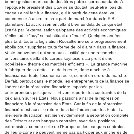
bonne gestion marchande des titres publics correspondants. A
l’époque le président des USA ne se doutait peut-être pas du
cadeau ainsi fait à la finance, qui à partir de cette date, va
commencer à accroitre sa « part de marché » dans le PIB
planétaire. Et accroissement allant bien au delà de ce qui était
justifié par l'externalisation galopante des activités économiques
réelles où le "buy" se substituait au "make". Quelques années
plus tard, toute la législation Rooseltienne sera progressivement
abolie pour supprimer toute forme de loi d’airain dans la finance.
Vaste mouvement qui sera aussi justifié par une recherche
universitaire, étrillant le corpus keynésien, au profit d’une
nobélisée « théorie des marchés efficients ». La grande machine
à fabriquer de la dette …et de la rente, donc machine à
financiariser toute l’économie réelle, se met en ordre de marche.
De fait, partout dans le monde, les entrepreneurs de la finance se
libèrent de la répression financière imposée par les
entrepreneurs politiques…. Et vont reporter les contraintes de la
loi d’airain sur les Etats. Nous passons ainsi de la répression
financière à la répression des Etats. Car la fin de la répression
financière est aussi le retour de la loi d’airain pour les Etats. La
meilleure illustration, est bien évidemment la séparation complète
des Trésors et des banques centrales, avec des positions
extrémistes comme celle de l’Europe ou les banques centrales
de l’euro-zone ne peuvent même pas participer aux enchères de