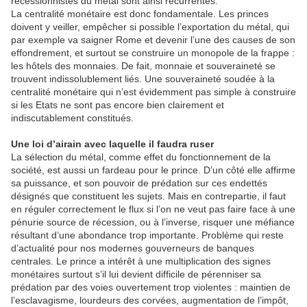
récessionnistes du métal sont ainsi récurrentes.
La centralité monétaire est donc fondamentale. Les princes
doivent y veiller, empêcher si possible l’exportation du métal, qui
par exemple va saigner Rome et devenir l’une des causes de son
effondrement, et surtout se construire un monopole de la frappe :
les hôtels des monnaies. De fait, monnaie et souveraineté se
trouvent indissolublement liés. Une souveraineté soudée à la
centralité monétaire qui n’est évidemment pas simple à construire
si les Etats ne sont pas encore bien clairement et
indiscutablement constitués.
Une loi d’airain avec laquelle il faudra ruser
La sélection du métal, comme effet du fonctionnement de la
société, est aussi un fardeau pour le prince. D’un côté elle affirme
sa puissance, et son pouvoir de prédation sur ces endettés
désignés que constituent les sujets. Mais en contrepartie, il faut
en réguler correctement le flux si l’on ne veut pas faire face à une
pénurie source de récession, ou à l’inverse, risquer une méfiance
résultant d’une abondance trop importante. Problème qui reste
d’actualité pour nos modernes gouverneurs de banques
centrales. Le prince a intérêt à une multiplication des signes
monétaires surtout s’il lui devient difficile de pérenniser sa
prédation par des voies ouvertement trop violentes : maintien de
l’esclavagisme, lourdeurs des corvées, augmentation de l’impôt,