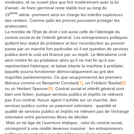
modestes, et ne rusant plus que fort modérément avec la loi
d’airain –le franc germinal reste stable tout au long du
ième
19
siècle -prennent ainsi en charge les intérêts supérieurs
des rentiers. Comme jadis les princes pouvaient protéger les
aristocrates.
La montée de l’Etat de droit c’est aussi celle de l’idéologie du
contrat social et de l’intérêt général. Les entrepreneurs politiques
quittent leur statut de prédateur et leur reconduction au pouvoir
passe par un marché fort particulier où il est question de services
publics dont le coût est financé par un impôt. Le libéralisme croit
ainsi mettre fin au prédateur alors qu’il ne met fin qu’à son
représentant historique, et laisse intacte la machine à prédater,
laquelle pourra fonctionner démocratiquement au gré des
majorités parlementaires. Ce que soupçonneront les premiers
libéraux comme un Benjamin Constant
[7]
, un Fréderic Bastiat
[8]
ou un Herbert Spencer
[9]
. Contrat social et intérêt général sont
bien une fiction, puisque services publics et impôts ne relèvent
pas d’un contrat. Aucun agent n’achète sur un marché, des
services publics contre un paiement volontaire : quantité et
qualité de services publics et impôts ne relèvent pas de l’échange
volontaire entre personnes libres de décider.
Mais un tel âge de l’aventure étatique , celui du contrat social,
correspond à une réalité devenue massive : les entrepreneurs
politiques ne sont plus que des bâtisseurs d’une majorité