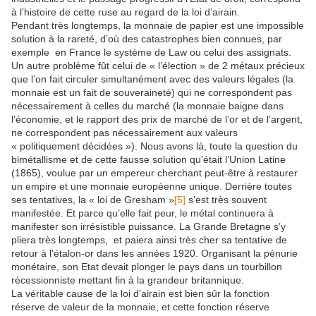
à l’histoire de cette ruse au regard de la loi d’airain.
Pendant très longtemps, la monnaie de papier est une impossible
solution à la rareté, d’où des catastrophes bien connues, par
exemple en France le système de Law ou celui des assignats.
Un autre problème fût celui de « l’élection » de 2 métaux précieux
que l’on fait circuler simultanément avec des valeurs légales (la
monnaie est un fait de souveraineté) qui ne correspondent pas
nécessairement à celles du marché (la monnaie baigne dans
l’économie, et le rapport des prix de marché de l’or et de l’argent,
ne correspondent pas nécessairement aux valeurs
« politiquement décidées »). Nous avons là, toute la question du
bimétallisme et de cette fausse solution qu’était l’Union Latine
(1865), voulue par un empereur cherchant peut-être à restaurer
un empire et une monnaie européenne unique. Derrière toutes
ses tentatives, la « loi de Gresham »
[5]
s’est très souvent
manifestée. Et parce qu’elle fait peur, le métal continuera à
manifester son irrésistible puissance. La Grande Bretagne s’y
pliera très longtemps, et paiera ainsi très cher sa tentative de
retour à l’étalon-or dans les années 1920. Organisant la pénurie
monétaire, son Etat devait plonger le pays dans un tourbillon
récessionniste mettant fin à la grandeur britannique.
La véritable cause de la loi d’airain est bien sûr la fonction
réserve de valeur de la monnaie, et cette fonction réserve