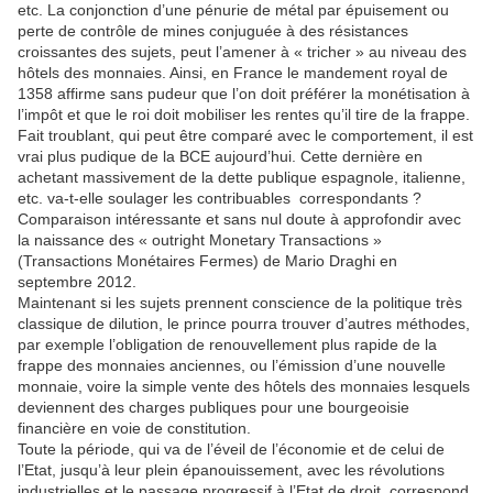
etc. La conjonction d’une pénurie de métal par épuisement ou
perte de contrôle de mines conjuguée à des résistances
croissantes des sujets, peut l’amener à « tricher » au niveau des
hôtels des monnaies. Ainsi, en France le mandement royal de
1358 affirme sans pudeur que l’on doit préférer la monétisation à
l’impôt et que le roi doit mobiliser les rentes qu’il tire de la frappe.
Fait troublant, qui peut être comparé avec le comportement, il est
vrai plus pudique de la BCE aujourd’hui. Cette dernière en
achetant massivement de la dette publique espagnole, italienne,
etc. va-t-elle soulager les contribuables correspondants ?
Comparaison intéressante et sans nul doute à approfondir avec
la naissance des « outright Monetary Transactions »
(Transactions Monétaires Fermes) de Mario Draghi en
septembre 2012.
Maintenant si les sujets prennent conscience de la politique très
classique de dilution, le prince pourra trouver d’autres méthodes,
par exemple l’obligation de renouvellement plus rapide de la
frappe des monnaies anciennes, ou l’émission d’une nouvelle
monnaie, voire la simple vente des hôtels des monnaies lesquels
deviennent des charges publiques pour une bourgeoisie
financière en voie de constitution.
Toute la période, qui va de l’éveil de l’économie et de celui de
l’Etat, jusqu’à leur plein épanouissement, avec les révolutions
industrielles et le passage progressif à l’Etat de droit, correspond