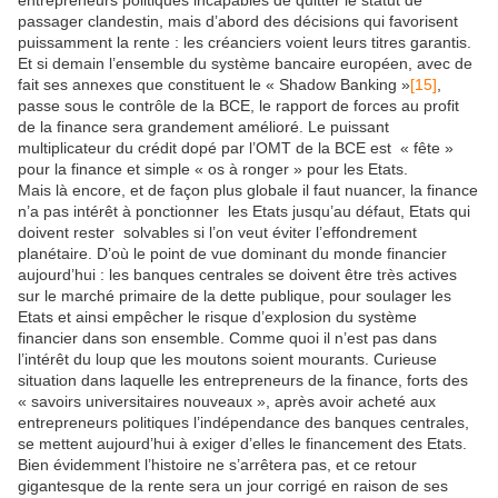
entrepreneurs politiques incapables de quitter le statut de
passager clandestin, mais d’abord des décisions qui favorisent
puissamment la rente : les créanciers voient leurs titres garantis.
Et si demain l’ensemble du système bancaire européen, avec de
fait ses annexes que constituent le « Shadow Banking »
[15]
,
passe sous le contrôle de la BCE, le rapport de forces au profit
de la finance sera grandement amélioré. Le puissant
multiplicateur du crédit dopé par l’OMT de la BCE est « fête »
pour la finance et simple « os à ronger » pour les Etats.
Mais là encore, et de façon plus globale il faut nuancer, la finance
n’a pas intérêt à ponctionner les Etats jusqu’au défaut, Etats qui
doivent rester solvables si l’on veut éviter l’effondrement
planétaire. D’où le point de vue dominant du monde financier
aujourd’hui : les banques centrales se doivent être très actives
sur le marché primaire de la dette publique, pour soulager les
Etats et ainsi empêcher le risque d’explosion du système
financier dans son ensemble. Comme quoi il n’est pas dans
l’intérêt du loup que les moutons soient mourants. Curieuse
situation dans laquelle les entrepreneurs de la finance, forts des
« savoirs universitaires nouveaux », après avoir acheté aux
entrepreneurs politiques l’indépendance des banques centrales,
se mettent aujourd’hui à exiger d’elles le financement des Etats.
Bien évidemment l’histoire ne s’arrêtera pas, et ce retour
gigantesque de la rente sera un jour corrigé en raison de ses