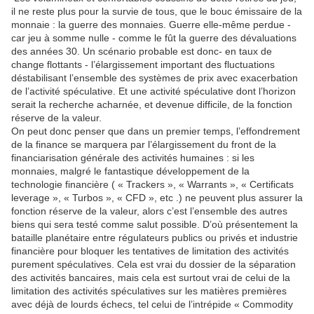
il ne reste plus pour la survie de tous, que le bouc émissaire de la
monnaie : la guerre des monnaies. Guerre elle-même perdue -
car jeu à somme nulle - comme le fût la guerre des dévaluations
des années 30. Un scénario probable est donc- en taux de
change flottants - l’élargissement important des fluctuations
déstabilisant l’ensemble des systèmes de prix avec exacerbation
de l’activité spéculative. Et une activité spéculative dont l’horizon
serait la recherche acharnée, et devenue difficile, de la fonction
réserve de la valeur.
On peut donc penser que dans un premier temps, l’effondrement
de la finance se marquera par l’élargissement du front de la
financiarisation générale des activités humaines : si les
monnaies, malgré le fantastique développement de la
technologie financière ( « Trackers », « Warrants », « Certificats
leverage », « Turbos », « CFD », etc .) ne peuvent plus assurer la
fonction réserve de la valeur, alors c’est l’ensemble des autres
biens qui sera testé comme salut possible. D’où présentement la
bataille planétaire entre régulateurs publics ou privés et industrie
financière pour bloquer les tentatives de limitation des activités
purement spéculatives. Cela est vrai du dossier de la séparation
des activités bancaires, mais cela est surtout vrai de celui de la
limitation des activités spéculatives sur les matières premières
avec déjà de lourds échecs, tel celui de l’intrépide « Commodity