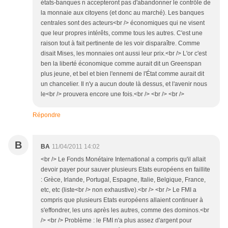
états-banques n accepteront pas d'abandonner le contrôle de
la monnaie aux citoyens (et donc au marché). Les banques
centrales sont des acteurs<br /> économiques qui ne visent
que leur propres intérêts, comme tous les autres. C'est une
raison tout à fait pertinente de les voir disparaître. Comme
disait Mises, les monnaies ont aussi leur prix.<br /> L'or c'est
ben la liberté économique comme aurait dit un Greenspan
plus jeune, et bel et bien l'ennemi de l'État comme aurait dit
un chancelier. Il n'y a aucun doute là dessus, et l'avenir nous
le<br /> prouvera encore une fois.<br /> <br /> <br />
Répondre
B
BA
11/04/2011 14:02
<br /> Le Fonds Monétaire International a compris qu'il allait
devoir payer pour sauver plusieurs Etats européens en faillite
: Grèce, Irlande, Portugal, Espagne, Italie, Belgique, France,
etc, etc (liste<br /> non exhaustive).<br /> <br /> Le FMI a
compris que plusieurs Etats européens allaient continuer à
s'effondrer, les uns après les autres, comme des dominos.<br
/> <br /> Problème : le FMI n'a plus assez d'argent pour