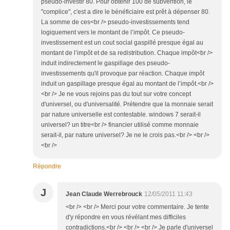
pseudo-investir 80. Pour obtenir 100 de subvention, le
"complice", c'est a dire le bénéficiaire est prêt à dépenser 80.
La somme de ces<br /> pseudo-investissements tend
logiquement vers le montant de l’impôt. Ce pseudo-
investissement est un cout social gaspillé presque égal au
montant de l’impôt et de sa redistribution. Chaque impôt<br />
induit indirectement le gaspillage des pseudo-
investissements qu'il provoque par réaction. Chaque impôt
induit un gaspillage presque égal au montant de l’impôt.<br />
<br /> Je ne vous rejoins pas du tout sur votre concept
d'universel, ou d'universalité. Prétendre que la monnaie serait
par nature universelle est contestable. windows 7 serait-il
universel? un titre<br /> financier utilisé comme monnaie
serait-il, par nature universel? Je ne le crois pas.<br /> <br />
<br />
Répondre
J
Jean Claude Werrebrouck
12/05/2011 11:43
<br /> <br /> Merci pour votre commentaire. Je tente
d'y répondre en vous révélant mes difficiles
contradictions.<br /> <br /> <br /> Je parle d'universel