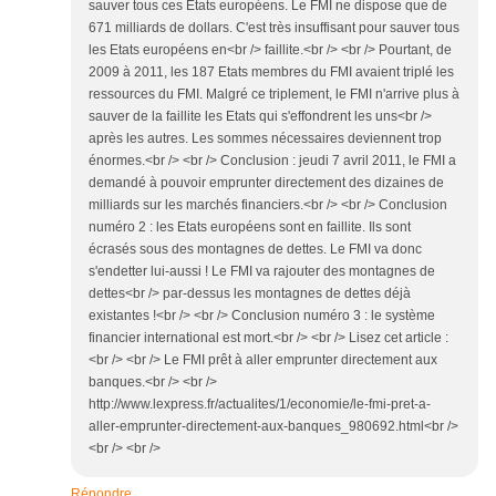
sauver tous ces Etats européens. Le FMI ne dispose que de
671 milliards de dollars. C'est très insuffisant pour sauver tous
les Etats européens en<br /> faillite.<br /> <br /> Pourtant, de
2009 à 2011, les 187 Etats membres du FMI avaient triplé les
ressources du FMI. Malgré ce triplement, le FMI n'arrive plus à
sauver de la faillite les Etats qui s'effondrent les uns<br />
après les autres. Les sommes nécessaires deviennent trop
énormes.<br /> <br /> Conclusion : jeudi 7 avril 2011, le FMI a
demandé à pouvoir emprunter directement des dizaines de
milliards sur les marchés financiers.<br /> <br /> Conclusion
numéro 2 : les Etats européens sont en faillite. Ils sont
écrasés sous des montagnes de dettes. Le FMI va donc
s'endetter lui-aussi ! Le FMI va rajouter des montagnes de
dettes<br /> par-dessus les montagnes de dettes déjà
existantes !<br /> <br /> Conclusion numéro 3 : le système
financier international est mort.<br /> <br /> Lisez cet article :
<br /> <br /> Le FMI prêt à aller emprunter directement aux
banques.<br /> <br />
http://www.lexpress.fr/actualites/1/economie/le-fmi-pret-a-
aller-emprunter-directement-aux-banques_980692.html<br />
<br /> <br />
Répondre