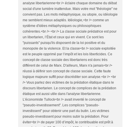
analyse libertarienne<br /> éclaire chaque domaine du débat
social d'une lumière inattendue. Mais votre mot "théologie" ne
convient pas. Les mots métaphysique, ou utopie, ou idéologie
me semblent mieux adaptés. Idéologie,<br /> comme un
système d'idées métaphysiques ou philosophiques
cohérentes.<br /> <br /> La classe sociale prédatrice est pour
un libertarien, l’État et ceux qui en vivent. Ce sont les
"puissants" puisqu'ils disposent de la loi positive et du
monopole de la violence. Et la classe<br /> sociale exploitée
est le peuple opprimé par l’impôt et les lois liberticides. Ce
concept de classe sociale des libertariens est donc très
différent de celui de Marx. D'ailleurs, Marx n'a jamais<br />
réussi à définir son concept de classe sociale. Cette faute
logique majeure suffit pour discréditer son analyse.<br /> <br
/> Vous parlez des victimes de la prédation étatique dans le
discours libertarien. Le concept de complices de la prédation
étatique est aussi utile dans l'analyse libertarienne.
L'économiste Tullock<br /> avait inventé le concept de
"pseudo-investissement". Les complices "pseudo-
investissent" pour obtenir une part du butin. Les victimes
pseudo-investissent pour moins subir la prédation. Pour
éviter<br /> de payer 100 d’impôt, le contribuable est prêt à