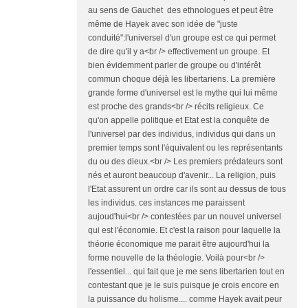
au sens de Gauchet des ethnologues et peut être
même de Hayek avec son idée de "juste
conduité":l'universel d'un groupe est ce qui permet
de dire qu'il y a<br /> effectivement un groupe. Et
bien évidemment parler de groupe ou d'intérêt
commun choque déjà les libertariens. La première
grande forme d'universel est le mythe qui lui même
est proche des grands<br /> récits religieux. Ce
qu'on appelle politique et Etat est la conquête de
l'universel par des individus, individus qui dans un
premier temps sont l'équivalent ou les représentants
du ou des dieux.<br /> Les premiers prédateurs sont
nés et auront beaucoup d'avenir... La religion, puis
l'Etat assurent un ordre car ils sont au dessus de tous
les individus. ces instances me paraissent
aujoud'hui<br /> contestées par un nouvel universel
qui est l'économie. Et c'est la raison pour laquelle la
théorie économique me parait être aujourd'hui la
forme nouvelle de la théologie. Voilà pour<br />
l'essentiel... qui fait que je me sens libertarien tout en
contestant que je le suis puisque je crois encore en
la puissance du holisme.... comme Hayek avait peur