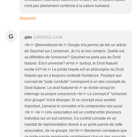
n'est pas pleinement conforme à la nature humaine.
Répondre
G
gdm
13/05/2011 13:49
<br /> @werrebruck<br /> Google m'a permis de lire un article
de Gauchet sur L'universel. Je n'y ai rien compris. Quelle est
sa définition de l'universel? Gauchet ne parle pas du Droit
Naturel. Est-il universel? et<br /> surtout, le Droit Naturel
existe-t-il?<br /> Le juriste Hayek est un philosophe du Droit
Naturel qui en a toujours contesté l'existence. Pourtant son
concept de "juste conduite" correspond à un des concepts du
Droit Naturel. Le droit Naturel<br /> se révèle lorsqu'on
interroge sa propre conscience.<br /> Le concept d' "universel
d'un groupe" m'est étranger. Si ce concept vous semble
important, j'aimerai le connaitre et le comprendre moi aussi.
<br /> <br /> Une association est un contrat entre plusieurs
individus sur un but commun. Ce contrat consiste en un
mandat de représentation donné à un porte-parole de cette
association, de ce groupe. Un<br /> libertarien constatera que
ce porte-parole représente valablement chacun des associés.