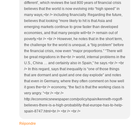
different’, which reviews the last 800 years of financial crisis
believes that the world is now evolving into “high speed” in
many ways,<br /> including financially. Regarding the future,
believes that looking “more likely to hit is that Asia and
emerging markets continue to grow faster than developed
economies, and that many people will<br /> remain out of
poverty.<br /> <br /> However, he notes that in the short term,
the challenge for the world is unequal, a “big problem” before
the financial crisis, now even “major proportions.” “There will
be great migrations in the<br /> world, internal problems in the
U.S., China … and certainly also in Spain,” he says.<br /> <br
/> In this regard, says that inequality is “one of those things
that are dormant and quiet and one day explode” and notes
that even in Germany, where they often comment on how well
it goes the<br /> economy, “the fact is that the working class is
very angry. “<br /> <br />
http://economicsnewspaper.com/policy/spain/kenneth-rogoff-
believes-there-is-a-high-probability-that-europe-has-to-help-
spain-8747.html<br /> <br /> <br />
Répondre