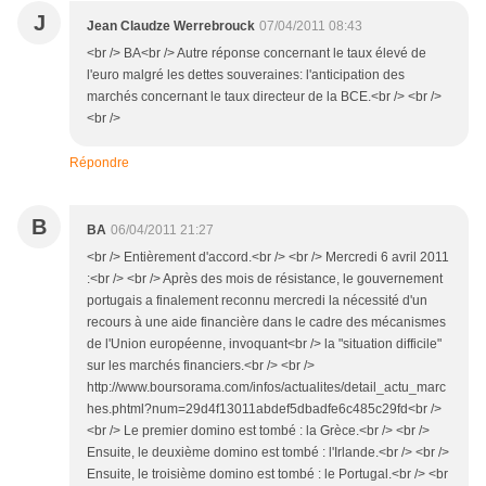
J
Jean Claudze Werrebrouck
07/04/2011 08:43
<br /> BA<br /> Autre réponse concernant le taux élevé de
l'euro malgré les dettes souveraines: l'anticipation des
marchés concernant le taux directeur de la BCE.<br /> <br />
<br />
Répondre
B
BA
06/04/2011 21:27
<br /> Entièrement d'accord.<br /> <br /> Mercredi 6 avril 2011
:<br /> <br /> Après des mois de résistance, le gouvernement
portugais a finalement reconnu mercredi la nécessité d'un
recours à une aide financière dans le cadre des mécanismes
de l'Union européenne, invoquant<br /> la "situation difficile"
sur les marchés financiers.<br /> <br />
http://www.boursorama.com/infos/actualites/detail_actu_marc
hes.phtml?num=29d4f13011abdef5dbadfe6c485c29fd<br />
<br /> Le premier domino est tombé : la Grèce.<br /> <br />
Ensuite, le deuxième domino est tombé : l'Irlande.<br /> <br />
Ensuite, le troisième domino est tombé : le Portugal.<br /> <br