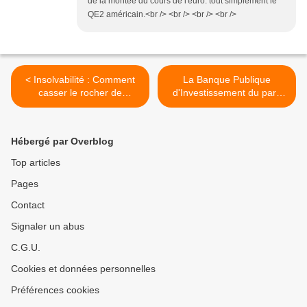
de la montée du cours de l'euro: tout simplement le
QE2 américain.<br /> <br /> <br /> <br />
< Insolvabilité : Comment
La Banque Publique
casser le rocher de
d'Investissement du parti
Sisyphe?
socialiste >
Hébergé par Overblog
Top articles
Pages
Contact
Signaler un abus
C.G.U.
Cookies et données personnelles
Préférences cookies