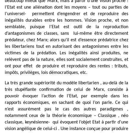
beaucoup mieux que Marx, mais à partir d’une vision proche :
l’Etat est une aliénation dont les moyens – tout ou parties de
l’universel-
permettent d’engendrer et de reproduire des
inégalités durables entre les hommes. Vision proche, et non
semblable, puisque l’Etat est outil de la reproduction
d’antagonismes de classes, sans
lui-même être directement
prédateur, chez Marx; alors qu’il est d’essence prédatrice chez
les libertariens tout en autorisant des antagonismes entre les
victimes de la prédation. Les inégalités ainsi produites, ne
relèvent pas de la nature, elles sont socialement construites, et
ont pour effet
de produire et reproduire des rentes : tributs,
impôts, privilèges, lois démocratiques, etc.
La très grande supériorité du modèle libertarien , au-delà de la
très stupéfiante confirmation de celui de Marx, consiste à
pouvoir évoquer l’action de l’Etat, par exemple dans les
rapports économiques, en sachant de quoi l’on parle. Ce qui
n’est assurément pas le cas des autres paradigmes ,
notamment ceux de la théorie économique – Classique , néo
classique, keynésienne-
qui évoquent l’objet Etat à partir d’une
vision angélique de celui-ci . Une instance conçue pour produire