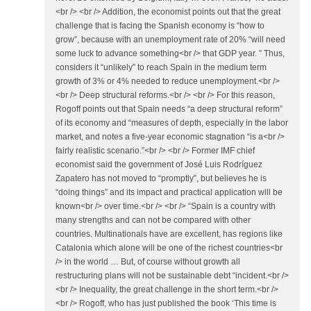
<br /> <br /> Addition, the economist points out that the great
challenge that is facing the Spanish economy is “how to
grow”, because with an unemployment rate of 20% “will need
some luck to advance something<br /> that GDP year. ” Thus,
considers it “unlikely” to reach Spain in the medium term
growth of 3% or 4% needed to reduce unemployment.<br />
<br /> Deep structural reforms.<br /> <br /> For this reason,
Rogoff points out that Spain needs “a deep structural reform”
of its economy and “measures of depth, especially in the labor
market, and notes a five-year economic stagnation “is a<br />
fairly realistic scenario.”<br /> <br /> Former IMF chief
economist said the government of José Luis Rodríguez
Zapatero has not moved to “promptly”, but believes he is
“doing things” and its impact and practical application will be
known<br /> over time.<br /> <br /> “Spain is a country with
many strengths and can not be compared with other
countries. Multinationals have are excellent, has regions like
Catalonia which alone will be one of the richest countries<br
/> in the world … But, of course without growth all
restructuring plans will not be sustainable debt “incident.<br />
<br /> Inequality, the great challenge in the short term.<br />
<br /> Rogoff, who has just published the book ‘This time is