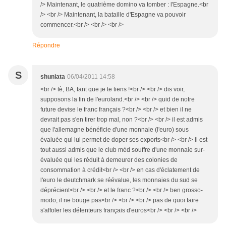
/> Maintenant, le quatrième domino va tomber : l'Espagne.<br
/> <br /> Maintenant, la bataille d'Espagne va pouvoir
commencer.<br /> <br /> <br />
Répondre
S
shuniata
06/04/2011 14:58
<br /> tè, BA, tant que je te tiens !<br /> <br /> dis voir,
supposons la fin de l'euroland.<br /> <br /> quid de notre
future devise le franc français ?<br /> <br /> et bien il ne
devrait pas s'en tirer trop mal, non ?<br /> <br /> il est admis
que l'allemagne bénéficie d'une monnaie (l'euro) sous
évaluée qui lui permet de doper ses exports<br /> <br /> il est
tout aussi admis que le club mèd souffre d'une monnaie sur-
évaluée qui les réduit à demeurer des colonies de
consommation à crédit<br /> <br /> en cas d'éclatement de
l'euro le deutchmark se réévalue, les monnaies du sud se
déprécient<br /> <br /> et le franc ?<br /> <br /> ben grosso-
modo, il ne bouge pas<br /> <br /> <br /> pas de quoi faire
s'affoler les détenteurs français d'euros<br /> <br /> <br />