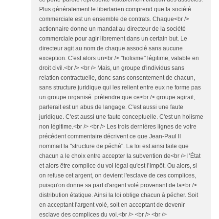
Plus généralement le libertarien comprend que la société
commerciale est un ensemble de contrats. Chaque<br />
actionnaire donne un mandat au directeur de la société
commerciale pour agir librement dans un certain but. Le
directeur agit au nom de chaque associé sans aucune
exception. C'est alors un<br /> "holisme" légitime, valable en
droit civil.<br /> <br /> Mais, un groupe d'individus sans
relation contractuelle, donc sans consentement de chacun,
sans structure juridique qui les relient entre eux ne forme pas
un groupe organisé. prétendre que ce<br /> groupe agirait,
parlerait est un abus de langage. C'est aussi une faute
juridique. C'est aussi une faute conceptuelle. C'est un holisme
non légitime.<br /> <br /> Les trois dernières lignes de votre
précédent commentaire décrivent ce que Jean-Paul II
nommait la "structure de péché". La loi est ainsi faite que
chacun a le choix entre accepter la subvention de<br /> l’État
et alors être complice du vol légal qu'est l’impôt. Ou alors, si
on refuse cet argent, on devient l'esclave de ces complices,
puisqu'on donne sa part d'argent volé provenant de la<br />
distribution étatique. Ainsi la loi oblige chacun à pécher. Soit
en acceptant l'argent volé, soit en acceptant de devenir
esclave des complices du vol.<br /> <br /> <br />