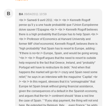
B
BA
09/04/2011 10:59
<br /> Samedi 9 avril 2011 :<br /> <br /> Kenneth Rogoff
pense qu’il y a une haute probabilité que l’Union Européenne
doive sauver l’Espagne.<br /> <br /> Kenneth Rogoff believes
there is a high probability that Europe has to help Spain.<br />
<br /> Professor of Economics at Harvard University and
former IMF chief economist, Kenneth Rogoff, believes there is
“high probability” that Spain has to resort to Europe, adding :
“If there is no<br /> Europe, Spain, and would be going wrong.
“<br /> <br /> Rogoff argues that the need to resort to outside
help respond to the fact that Greece, Ireland, and “probably”
Portugal will have to restructure its debt. “And when that
happens the market will go<br /> crazy and Spain need some
relief,” he says in an interview with the magazine ‘Capital’.<br
/> <br /> In this regard, stresses that it is “unimaginable” that
Europe let Spain break without giving financial assistance,
given the consequences of a default in the Spanish economy,
and argues that the<br /> continent should “draw a red line
the case of Spain. ” “If you stop payment, the thing will not end
here. Be extended by Belgium, Italy … even France,” he adds.