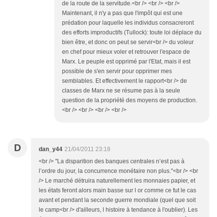
de la route de la servitude.<br /> <br /> <br />
Maintenant, il n'y a pas que l'impôt qui est une
prédation pour laquelle les individus consacreront
des efforts improductifs (Tullock): toute loi déplace du
bien être, et donc on peut se servir<br /> du voleur
en chef pour mieux voler et retrouver l'espace de
Marx. Le peuple est opprimé par l'Etat, mais il est
possible de s'en servir pour opprimer mes
semblables. Et effectivement le rapport<br /> de
classes de Marx ne se résume pas à la seule
question de la propriété des moyens de production.
<br /> <br /> <br /> <br />
D
dan_y44
21/04/2011 23:18
<br /> "La disparition des banques centrales n’est pas à
l’ordre du jour, la concurrence monétaire non plus."<br /> <br
/> Le marché détruira naturellement les monnaies papier, et
les états feront alors main basse sur l or comme ce fut le cas
avant et pendant la seconde guerre mondiale (quel que soit
le camp<br /> d'ailleurs, l histoire à tendance à l'oublier). Les