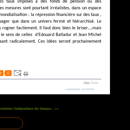
 des taux imposés à des fonds de pension ou des
es mesures sont pourtant irréalistes, dans un espace
ndialisation : la répression financière sur des taux ,
sager que dans un univers fermé et hiérarchisé. Le
s rogner facilement. Il faut donc bien le briser….mais
 le sens de celles
d’Edouard Balladur et Jean Michel
sant radicalement. Ces idées seront prochainement
t
0
-
dans
Dette
commenter cet article
…
bertariens
l'indépendance des banques... >>