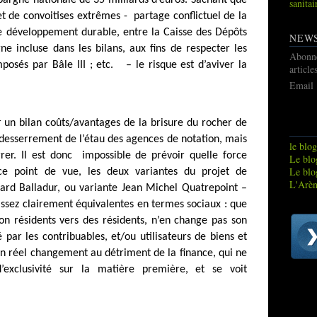
épargne nationale de 35 milliards d’euros. Sachant que
sanitai
jet de convoitises extrêmes -
partage conflictuel de la
 de développement durable, entre la Caisse des Dépôts
NEW
ne incluse dans les bilans, aux fins de respecter les
Abonn
mposés par Bâle III ; etc.
– le risque est d’aviver la
article
Email
er un bilan coûts/avantages de la brisure du rocher de
r desserrement de l’étau des agences de notation, mais
le blog
rrer. Il est donc
impossible de prévoir quelle force
Le blog
Le blo
 ce point de vue, les deux variantes du projet de
L'Arèn
uard Balladur, ou variante Jean Michel Quatrepoint –
assez clairement équivalentes en termes sociaux : que
on résidents vers des résidents, n’en change pas son
 par les contribuables, et/ou utilisateurs de biens et
, un réel changement au détriment de la finance, qui ne
’exclusivité sur la matière première, et se voit
.