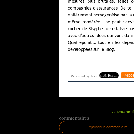
mesures plus brutales, telles
compagnies d’assurances. De tell
entièrement homogénéisé par la mo
même modérée,
ne peut s’envi
rocher de Sisyphe ne se laisse pa
avec d’autres idées qui vont dans
Quatrepoint…. tout en les dépas
développées sur le Blog.
Repos
Published by Jean Claude Werrebrouck
<< Lettre aux li
commentaires
Ajouter un commentaire