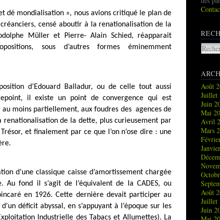
des pa
Contac
t dé mondialisation », nous avions critiqué le plan de
créanciers, censé aboutir à la renationalisation de la
REC
dolphe Müller et Pierre- Alain Schied, réapparait
ropositions, sous d’autres formes éminemment
ARCH
Août 
position d’Edouard Balladur, ou de celle tout aussi
Juille
point, il existe un point de convergence qui est
Juin 
r, au moins partiellement, aux foudres des
agences de
Mai 2
Avril 
a renationalisation de la dette, plus curieusement par
Mars 
 Trésor, et finalement par ce que l’on n’ose dire : une
Févrie
ère.
Janvie
Décem
Novem
tion d’une classique caisse d’amortissement chargée
Octob
Septe
. Au fond il s’agit de l’équivalent de la CADES, ou
Août 
incaré en 1926. Cette dernière devait participer au
Juille
d’un déficit abyssal, en s’appuyant à l’époque sur les
Juin 
xploitation Industrielle des Tabacs et Allumettes). La
Mai 2