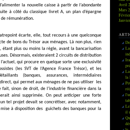
Avril 
 d’alimenter la nouvelle caisse à partir de l’abondante
Mars 
duite à côté du classique livret A, un plan d’épargne
Févrie
 de rémunération.
Janvie
ARTI
atrepoint écarte, elle, tout recours à une quelconque
De
cte de bons du Trésor aux ménages. Là non plus, rien
La
, étant plus ou moins la règle, avant la bancarisation
in
euses. Désormais, existeraient 2 circuits de distribution
Ir
 l’actuel, qui procure en quelque sorte une exclusivité
pr
rossistes (les SVT de l’Agence France Trésor), et les
La
taillants (banques, assurances, intermédiaires
la
ou direct, qui permet aux ménages de ne pas utiliser
les
Pe
ré
e fait, sinon de droit, de l’industrie financière dans la
l'
serait ainsi supprimée. On peut anticiper une forte
ta
i un tel projet devait se concrétiser, avec notamment,
Le
a mise à disposition des
guichets des banques pour la
il
Qu
dé
le