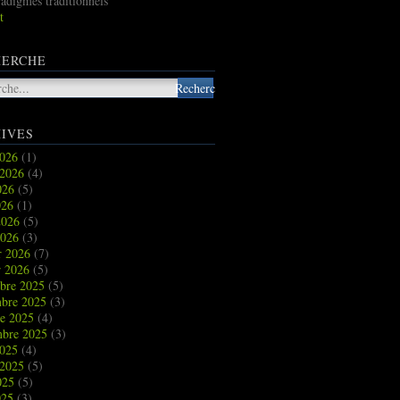
radigmes traditionnels
t
HERCHE
IVES
2026
(1)
t 2026
(4)
2026
(5)
026
(1)
2026
(5)
2026
(3)
r 2026
(7)
r 2026
(5)
bre 2025
(5)
bre 2025
(3)
re 2025
(4)
mbre 2025
(3)
2025
(4)
t 2025
(5)
2025
(5)
025
(3)