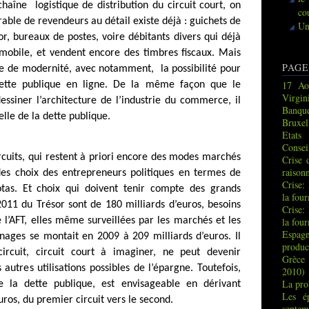
 chaîne
logistique de distribution du circuit court, on
co
able de revendeurs au détail existe déjà : guichets de
Un
, bureaux de postes, voire débitants divers qui déjà
omobile, et vendent encore des timbres fiscaux. Mais
PAGE
e de modernité, avec notamment,
la possibilité pour
17 Ao
dette publique en ligne. De la même façon que le
Virgin
siner l’architecture de l’industrie du commerce, il
Banque
lle de la dette publique.
Bruxel
Etats
Consei
rcuits, qui restent à priori encore des modes marchés
Crise 
raison
des choix des entrepreneurs politiques en termes de
Crise:
uotas. Et choix qui doivent tenir compte des grands
la fou
2011 du Trésor sont de 180 milliards d’euros, besoins
Crise:
e l’AFT, elles même surveillées par les marchés et les
la fou
Espag
ages se montait en 2009 à 209 milliards d’euros. Il
produc
ircuit, circuit court à imaginer, ne peut devenir
Grèce 
autres utilisations possibles de l’épargne. Toutefois,
2010)
La pro
 de la dette publique, est envisageable en dérivant
Les é
uros, du premier circuit vers le second.
septem