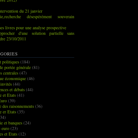
tervention du 21 janvier
ie,recherche désespérément souverain
x
es livres pour une analyse prospective
pprocher d'une solution partielle sans
indre 23/10/2011
GORIES
t politiques
(184)
de portée générale
(81)
s centrales
(47)
que économique
(46)
 invités
(44)
ences et débats
(44)
e et Etats
(41)
Euro
(39)
ue des raisonnements
(36)
e er Etats
(35)
34)
e et banques
(24)
e euro
(23)
es et Etats
(12)