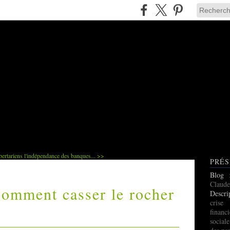
bertariens
l'indépendance des banques... >>
PRÉS
Blog
Claude
 Comment casser le rocher
Descri
cris
finan
social