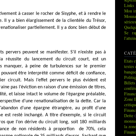
Links
Mon in
tivement à casser le rocher de Sisyphe, et à rendre le
Monna
. Il y a bien élargissement de la clientèle du Trésor,
sérieu
Quelqu
renationaliser partiellement. Il y a donc bien début de
Se ra
l'atte
ets pervers peuvent se manifester. S’il n’existe pas à
CATÉ
, la réussite du lancement du circuit court, est un
Etats e
textes 
as manquer, à peine de turbulences sur le premier
banque
, pouvant être interprété comme déficit de confiance,
Politi
er circuit. Mais l’effet pervers le plus évident est
Billets
ntraine pas l’éviction en raison d’une émission de titres,
confér
Financ
dité, et laisse intact le volume de l’épargne préalable,
Zone 
rspective d’une renationalisation de la dette. Car la
critiq
 l’abandon d’une épargne étrangère, au profit d’une
Financ
Dette
(
 est resté inchangé. A titre d’exemple, si le circuit
monnai
os que l’on dérive du circuit long, soit 180 milliards
la zon
ance de non résidents à proportion
de 70%, cela
Financ