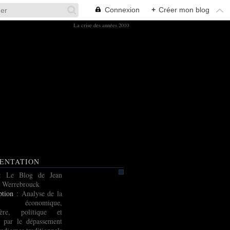
Connexion
+
Créer mon blog
La crise des années 2010
ENTATION
: Le Blog de Jean
 Werrebrouck
ption
: Analyse de la
e économique,
cière, politique et
e par le dépassement