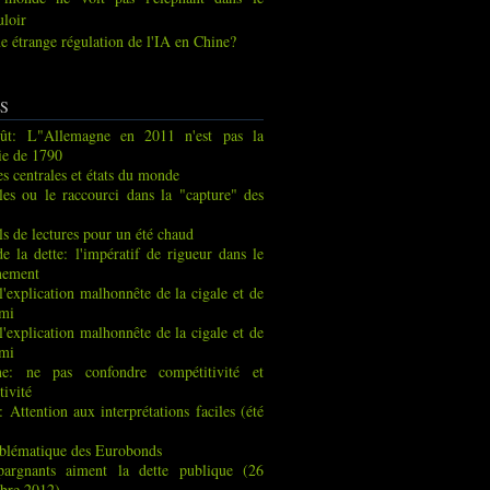
uloir
e étrange régulation de l'IA en Chine?
S
ût: L"Allemagne en 2011 n'est pas la
ie de 1790
s centrales et états du monde
les ou le raccourci dans la "capture" des
ls de lectures pour un été chaud
de la dette: l'impératif de rigueur dans le
nement
 l'explication malhonnête de la cigale et de
rmi
 l'explication malhonnête de la cigale et de
rmi
ne: ne pas confondre compétitivité et
tivité
: Attention aux interprétations faciles (été
blématique des Eurobonds
pargnants aiment la dette publique (26
bre 2012)