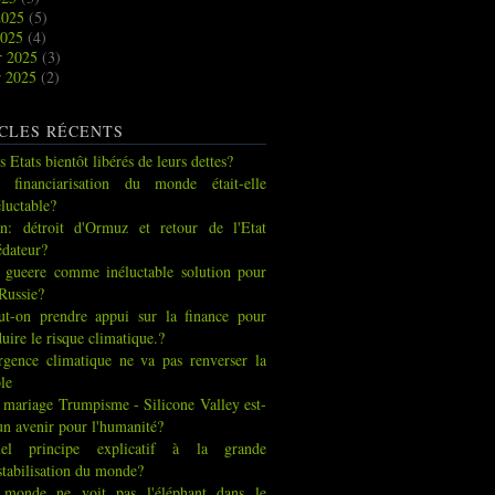
2025
(5)
2025
(4)
r 2025
(3)
r 2025
(2)
CLES RÉCENTS
s Etats bientôt libérés de leurs dettes?
 financiarisation du monde était-elle
éluctable?
an: détroit d'Ormuz et retour de l'Etat
édateur?
 gueere comme inéluctable solution pour
 Russie?
ut-on prendre appui sur la finance pour
duire le risque climatique.?
urgence climatique ne va pas renverser la
ble
 mariage Trumpisme - Silicone Valley est-
 un avenir pour l'humanité?
el principe explicatif à la grande
stabilisation du monde?
 monde ne voit pas l'éléphant dans le