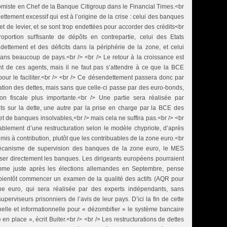
nomiste en Chef de la Banque Citigroup dans le Financial Times.<br
dettement excessif qui est à l’origine de la crise : celui des banques
et de levier, et se sont trop endettées pour accorder des crédits<br
roportion suffisante de dépôts en contrepartie, celui des Etats
dettement et des déficits dans la périphérie de la zone, et celui
ns beaucoup de pays.<br /> <br /> Le retour à la croissance est
t de ces agents, mais il ne faut pas s’attendre à ce que la BCE
pour le faciliter.<br /> <br /> Ce désendettement passera donc par
sation des dettes, mais sans que celle-ci passe par des euro-bonds,
ion fiscale plus importante.<br /> Une partie sera réalisée par
rêts sur la dette, une autre par la prise en charge par la BCE des
ts et de banques insolvables,<br /> mais cela ne suffira pas.<br /> <br
ablement d’une restructuration selon le modèle chypriote, d’après
mis à contribution, plutôt que les contribuables de la zone euro.<br
écanisme de supervision des banques de la zone euro, le MES
aliser directement les banques. Les dirigeants européens pourraient
ramme juste après les élections allemandes en Septembre, pense
 bientôt commencer un examen de la qualité des actifs (AQR pour
ne euro, qui sera réalisée par des experts indépendants, sans
uperviseurs prisonniers de l’avis de leur pays. D’ici la fin de cette
onnelle et informationnelle pour « dézombifier » le système bancaire
 en place », écrit Buiter.<br /> <br /> Les restructurations de dettes