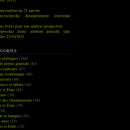
tervention du 21 janvier
ie,recherche désespérément souverain
x
es livres pour une analyse prospective
pprocher d'une solution partielle sans
indre 23/10/2011
GORIES
t politiques
(184)
de portée générale
(81)
s centrales
(47)
que économique
(46)
 invités
(44)
ences et débats
(44)
e et Etats
(41)
Euro
(39)
ue des raisonnements
(36)
e er Etats
(35)
34)
e et banques
(24)
e euro
(23)
es et Etats
(12)