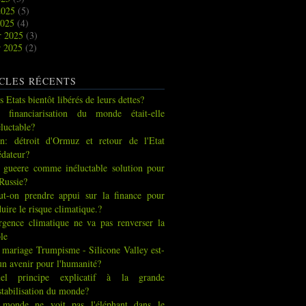
2025
(5)
2025
(4)
r 2025
(3)
r 2025
(2)
CLES RÉCENTS
s Etats bientôt libérés de leurs dettes?
 financiarisation du monde était-elle
éluctable?
an: détroit d'Ormuz et retour de l'Etat
édateur?
 gueere comme inéluctable solution pour
 Russie?
ut-on prendre appui sur la finance pour
duire le risque climatique.?
urgence climatique ne va pas renverser la
ble
 mariage Trumpisme - Silicone Valley est-
 un avenir pour l'humanité?
el principe explicatif à la grande
stabilisation du monde?
 monde ne voit pas l'éléphant dans le