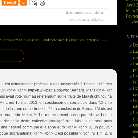
Repost
0
Avril 
Mars 
-
dans
conférences et débats
Févrie
commenter cet article
…
Janvie
ARTI
ce,Métamorphoses,Essence,...
Indépendance des Banques Centrales... >>
De
La
in
Ir
pr
La
la
l est actuellement professeur des universités à l'Institut d'études
Pe
III.<br /> <br /> http://fr.wikipedia.org/wiki/Bernard_Maris<br /> <br
ré
 avait voté "oui" au référendum sur le traité de Maastricht, "oui" à
l'
> Mercredi 15 mai 2013, en conclusion de son article dans "Charlie
ta
e de la zone euro.<br /> <br /> La conclusion de Bernard Maris est
Le
one euro :<br /> <br /> "Le redressement passe par :<br /> 1) une
il
rtie de la dette, collective [souligné trois fois : si un seul pays
Qu
 2) une fiscalité commune à la zone euro ;<br /> <br /> 3) un pouvoir
dé
que supranational.<br /> <br /> C'est possible ? Non. Ni 1, ni 2, ni
le