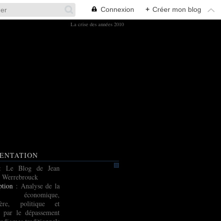
Connexion
+
Créer mon blog
La crise des années 2010
ENTATION
: Le Blog de Jean
 Werrebrouck
ption
: Analyse de la
e économique,
cière, politique et
e par le dépassement