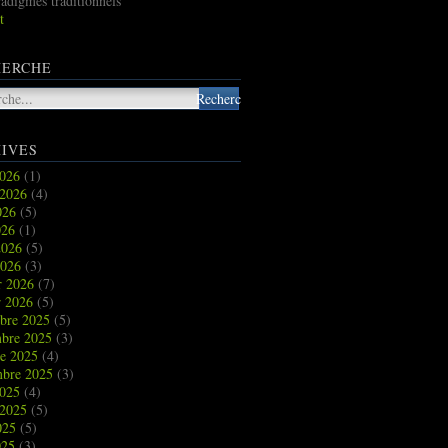
radigmes traditionnels
t
HERCHE
IVES
2026
(1)
t 2026
(4)
2026
(5)
026
(1)
2026
(5)
2026
(3)
r 2026
(7)
r 2026
(5)
bre 2025
(5)
bre 2025
(3)
re 2025
(4)
mbre 2025
(3)
2025
(4)
t 2025
(5)
2025
(5)
025
(3)