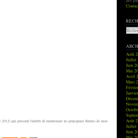
des pa
Contac
REC
ARCH
Août 
Juille
Juin 
Mai 2
Avril 
Mars 
Févrie
Janvie
Décem
Novem
Octob
Septe
Août 
e 2012) qui présente l'intérêt de mentionner les principaux thèmes de mon
Juille
Juin 
Mai 2