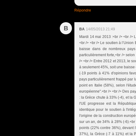
Répondre
B
BA
14/05/2013 21:49
Mardi 14 mai 2013 :<br /> <br /> 
<br /> <br /> Le soutien à l’Unio
baisse dans de nombreux pays 
particulièrement forte,<br /> sel
/> <br /> Entre 2012 et 2013, le 
à seulement 45%, soit une baisse de
(-19 points à 41% d'opinions fav
pays particulièrement frappé par l
point en Italie (58%), selon l'étu
européenne".<br /> <br /> Des pays
: la Grèce chute à 33% (-4), et la
l'UE progresse est la Républiq
identique pour le soutien à l'int
l'origine de la construction europ
sur un an, de 34% à 28% (-6).<br 
points (22% contre 36%), devant l'
37%), la Grèce (-7 à 11%) et la 