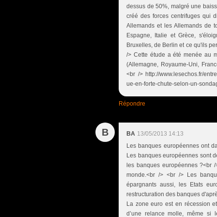
dessus de 50%, malgré une baisse
créé des forces centrifuges qui 
Allemands et les Allemands de to
Espagne, Italie et Grèce, s'éloi
Bruxelles, de Berlin et ce qu'ils 
/> Cette étude a été menée au 
(Allemagne, Royaume-Uni, France
<br /> http://www.lesechos.fr/entr
ue-en-forte-chute-selon-un-sond
Répondre
B
BA
13/05/2013 14:13
Les banques européennes ont dans 
Les banques européennes sont d
les banques européennes ?<br />
monde.<br /> <br /> Les banque
épargnants aussi, les Etats eur
restructuration des banques d'aprè
La zone euro est en récession et
d’une relance molle, même si l