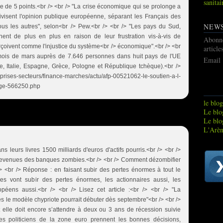
sanitai
 de 5 points.<br /> <br /> "La crise économique qui se prolonge a
divisent l'opinion publique européenne, séparant les Français des
NEW
us les autres", selon<br /> Pew.<br /> <br /> "Les pays du Sud,
gnent de plus en plus en raison de leur frustration vis-à-vis de
Abonn
perçoivent comme l'injustice du système<br /> économique".<br /> <br
article
mois de mars auprès de 7.646 personnes dans huit pays de l'UE
Email
, Italie, Espagne, Grèce, Pologne et République tchèque).<br />
eprises-secteurs/finance-marches/actu/afp-00521062-le-soutien-a-l-
age-566250.php
le blog
Le blog
Le blo
L'Arèn
leurs livres 1500 milliards d'euros d'actifs pourris.<br /> <br />
evenues des banques zombies.<br /> <br /> Comment dézombifier
 <br /> Réponse : en faisant subir des pertes énormes à tout le
s vont subir des pertes énormes, les actionnaires aussi, les
opéens aussi.<br /> <br /> Lisez cet article :<br /> <br /> "La
s le modèle chypriote pourrait débuter dès septembre"<br /> <br />
 elle doit encore s’attendre à deux ou 3 ans de récession suivie
es politiciens de la zone euro prennent les bonnes décisions,