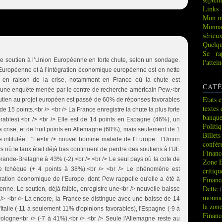
Links
Mon in
Monna
sérieu
Quelqu
Se ra
Le soutien à l’Union Européenne en forte chute, selon un sondage.
l'atte
n Européenne et à l’intégration économique européenne est en nette
en raison de la crise, notamment en France où la chute est
CATÉ
on une enquête menée par le centre de recherche américain Pew.<br
Etats e
soutien au projet européen est passé de 60% de réponses favorables
textes 
 15 points.<br /> <br /> La France enregistre la chute la plus forte
banque
orables).<br /> <br /> Elle est de 14 points en Espagne (46%), un
Politi
a crise, et de huit points en Allemagne (60%), mais seulement de 1
Billets
de intitulée : "Le<br /> nouvel homme malade de l'Europe : l'Union
confér
 où le taux était déjà bas continuent de perdre des soutiens à l'UE
Financ
 Grande-Bretagne à 43% (-2).<br /> <br /> Le seul pays où la cote de
Zone 
ue tchèque (+ 4 points à 38%).<br /> <br /> Le phénomène est
critiq
Financ
égration économique de l'Europe, dont Pew rappelle qu'elle a été à
Dette
(
éenne. Le soutien, déjà faible, enregistre une<br /> nouvelle baisse
monnai
/> <br /> Là encore, la France se distingue avec une baisse de 14
la zon
Italie (-11 à seulement 11% d'opinions favorables), l'Espagne (-9 à
Financ
Pologne<br /> (-7 à 41%).<br /> <br /> Seule l'Allemagne reste au