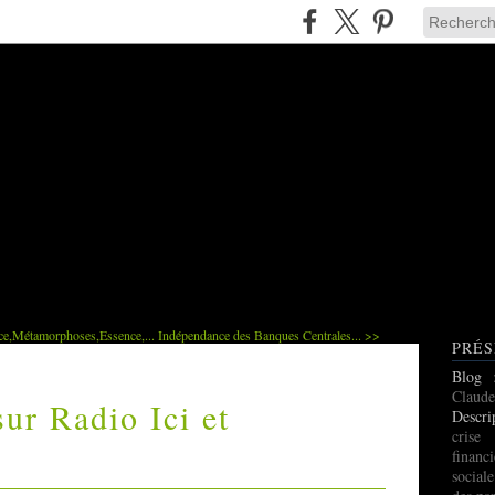
ce,Métamorphoses,Essence,...
Indépendance des Banques Centrales... >>
PRÉS
Blog
Claude
ur Radio Ici et
Descri
cris
finan
social