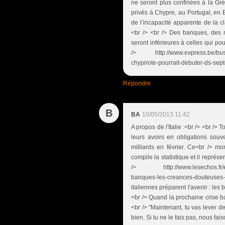
ne seront plus confinées à la Grèc
privés à Chypre, au Portugal, en 
de l’incapacité apparente de la cl
<br /> <br /> Des banques, des 
seront inférieures à celles qui pou
/> http://www.express.be/busine
chypriote-pourrait-debuter-ds-se
Répondre
B
BA
10/05/2013 11:42
A propos de l'Italie :<br /> <br />
leurs avoirs en obligations souve
milliards en février. Ce<br /> m
compile la statistique et il repr
/> http://www.lesechos.fr/entre
banques-les-creances-douteuses
italiennes préparent l'avenir : les 
<br /> Quand la prochaine crise ban
<br /> "Maintenant, tu vas lever de
bien. Si tu ne le fais pas, nous fais