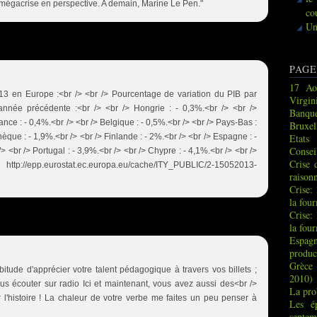
mégacrise en perspective. A demain, Marine Le Pen."
co
Un
PAGE
17 Ao
13 en Europe :<br /> <br /> Pourcentage de variation du PIB par
Virgin
année précédente :<br /> <br /> Hongrie : - 0,3%.<br /> <br />
Banque
ance : - 0,4%.<br /> <br /> Belgique : - 0,5%.<br /> <br /> Pays-Bas :
Bruxel
èque : - 1,9%.<br /> <br /> Finlande : - 2%.<br /> <br /> Espagne : -
Etats
Consei
 /> <br /> Portugal : - 3,9%.<br /> <br /> Chypre : - 4,1%.<br /> <br />
Crise 
ttp://epp.eurostat.ec.europa.eu/cache/ITY_PUBLIC/2-15052013-
raison
Crise:
la fou
Crise:
la fou
Espag
produc
Grèce 
itude d'apprécier votre talent pédagogique à travers vos billets ;
2010)
 écouter sur radio Ici et maintenant, vous avez aussi des<br />
La pro
r l'histoire ! La chaleur de votre verbe me faites un peu penser à
Les é
septem