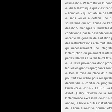
estime<br /> Willem Buiter, l’Eco
/> <br /> Il explique que c’est l’en
« zombies » qui ont abusé de l’eff
/> sans veiller à détenir une p
souverains qui ont abusé de l’en
des<br /> ménages surendettés da
conditionné par le désendettemen
accepte de générer de l’inflation 
des restructurations et la mutuali
qui nécessiteraient une intégrat
l’interruption du paiement d’inté
pertes relatives à la faillite d’Eta
/> Le reste proviendra donc prob
lequel les grands épargnants sont 
/> Dès la mise en place d’un m
pourrait être utilisé pour recapit
décider<br /> d'initier ce prog
Buiter.<br /> <br /> « La BCE va
Asset Quality Review) de la zo
l’interférence excessive de<br /> s
année, la boîte à outils instituti
de la zone euro<br /> pourrait être