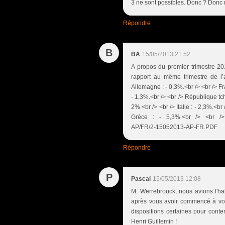
3 ne sont possibles. Donc ? Donc 
Répondre
B
BA
15/05/2013 21:52
A propos du premier trimestre 20
rapport au même trimestre de l’
Allemagne : - 0,3%.<br /> <br /> Fr
- 1,3%.<br /> <br /> République tch
2%.<br /> <br /> Italie : - 2,3%.<br
Grèce : - 5,3%.<br /> <br /> h
AP/FR/2-15052013-AP-FR.PDF
Répondre
P
Pascal
15/05/2013 12:08
M. Werrebrouck, nous avions l'hab
après vous avoir commencé à vous
dispositions certaines pour conte
Henri Guillemin !