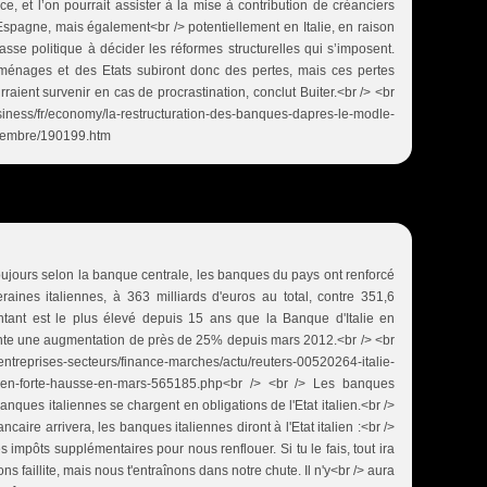
e, et l’on pourrait assister à la mise à contribution de créanciers
Espagne, mais également<br /> potentiellement en Italie, en raison
asse politique à décider les réformes structurelles qui s’imposent.
ménages et des Etats subiront donc des pertes, mais ces pertes
rraient survenir en cas de procrastination, conclut Buiter.<br /> <br
ss/fr/economy/la-restructuration-des-banques-dapres-le-modle-
ptembre/190199.htm
 Toujours selon la banque centrale, les banques du pays ont renforcé
raines italiennes, à 363 milliards d'euros au total, contre 351,6
ontant est le plus élevé depuis 15 ans que la Banque d'Italie en
ésente une augmentation de près de 25% depuis mars 2012.<br /> <br
prises-secteurs/finance-marches/actu/reuters-00520264-italie-
-en-forte-hausse-en-mars-565185.php<br /> <br /> Les banques
banques italiennes se chargent en obligations de l'Etat italien.<br />
caire arrivera, les banques italiennes diront à l'Etat italien :<br />
s impôts supplémentaires pour nous renflouer. Si tu le fais, tout ira
ons faillite, mais nous t'entraînons dans notre chute. Il n'y<br /> aura