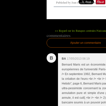
Published by Jean Claude Werrebrouck
<< Regard sur les Banques centrales:Naissan
commentaires
Ajouter un commentaire
B
BA
17/05/2013 06:19
Bernard Maris est un économiste. I
européennes de l'université Paris-V
/> En septembre 1992, Bernard Maris
la création de l'euro.<br /> <br /
Hebdo", page 6, Bernard Maris parl
ultra-pessimiste concernant la z
annulation pure et simple d'une pa
annule, il est cuit] ;<br /> <br />
bancaire soumis à un pouvoir politi