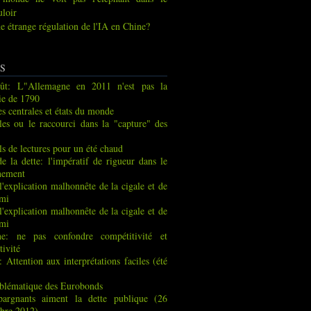
uloir
e étrange régulation de l'IA en Chine?
S
ût: L"Allemagne en 2011 n'est pas la
ie de 1790
s centrales et états du monde
les ou le raccourci dans la "capture" des
ls de lectures pour un été chaud
de la dette: l'impératif de rigueur dans le
nement
 l'explication malhonnête de la cigale et de
rmi
 l'explication malhonnête de la cigale et de
rmi
ne: ne pas confondre compétitivité et
tivité
: Attention aux interprétations faciles (été
blématique des Eurobonds
pargnants aiment la dette publique (26
bre 2012)