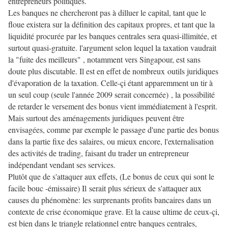
entrepreneurs politiques.
Les banques ne chercheront pas à dilluer le capital, tant que le
floue existera sur la définition des capitaux propres, et tant que la
liquidité procurée par les banques centrales sera quasi-illimitée, et
surtout quasi-gratuite. l'argument selon lequel la taxation vaudrait
la "fuite des meilleurs" , notamment vers Singapour, est sans
doute plus discutable. Il est en effet de nombreux outils juridiques
d'évaporation de la taxation. Celle-çi étant apparemment un tir à
un seul coup (seule l'année 2009 serait concernée) , la possibilité
de retarder le versement des bonus vient immédiatement à l'esprit.
Mais surtout des aménagements juridiques peuvent être
envisagées, comme par exemple le passage d'une partie des bonus
dans la partie fixe des salaires, ou mieux encore, l'externalisation
des activités de trading, faisant du trader un entrepreneur
indépendant vendant ses services.
Plutôt que de s'attaquer aux effets, (Le bonus de ceux qui sont le
facile bouc -émissaire) Il serait plus sérieux de s'attaquer aux
causes du phénomène: les surprenants profits bancaires dans un
contexte de crise économique grave. Et la cause ultime de ceux-çi,
est bien dans le triangle relationnel entre banques centrales,