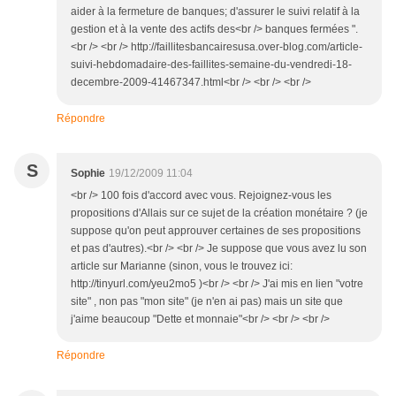
aider à la fermeture de banques; d'assurer le suivi relatif à la
gestion et à la vente des actifs des<br /> banques fermées ".
<br /> <br /> http://faillitesbancairesusa.over-blog.com/article-
suivi-hebdomadaire-des-faillites-semaine-du-vendredi-18-
decembre-2009-41467347.html<br /> <br /> <br />
Répondre
S
Sophie
19/12/2009 11:04
<br /> 100 fois d'accord avec vous. Rejoignez-vous les
propositions d'Allais sur ce sujet de la création monétaire ? (je
suppose qu'on peut approuver certaines de ses propositions
et pas d'autres).<br /> <br /> Je suppose que vous avez lu son
article sur Marianne (sinon, vous le trouvez ici:
http://tinyurl.com/yeu2mo5 )<br /> <br /> J'ai mis en lien "votre
site" , non pas "mon site" (je n'en ai pas) mais un site que
j'aime beaucoup "Dette et monnaie"<br /> <br /> <br />
Répondre