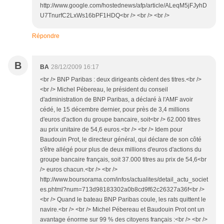
http://www.google.com/hostednews/afp/article/ALeqM5jFJyhD
U7TnurfC2LxWs16bPF1HDQ<br /> <br /> <br />
Répondre
B
BA
28/12/2009 16:17
<br /> BNP Paribas : deux dirigeants cèdent des titres.<br />
<br /> Michel Pébereau, le président du conseil
d'administration de BNP Paribas, a déclaré à l'AMF avoir
cédé, le 15 décembre dernier, pour près de 3,4 millions
d'euros d'action du groupe bancaire, soit<br /> 62.000 titres
au prix unitaire de 54,6 euros.<br /> <br /> Idem pour
Baudouin Prot, le directeur général, qui déclare de son côté
s'être allégé pour plus de deux millions d'euros d'actions du
groupe bancaire français, soit 37.000 titres au prix de 54,6<br
/> euros chacun.<br /> <br />
http://www.boursorama.com/infos/actualites/detail_actu_societ
es.phtml?num=713d98183302a0b8cd9f62c26327a36f<br />
<br /> Quand le bateau BNP Paribas coule, les rats quittent le
navire.<br /> <br /> Michel Pébereau et Baudouin Prot ont un
avantage énorme sur 99 % des citoyens français :<br /> <br />