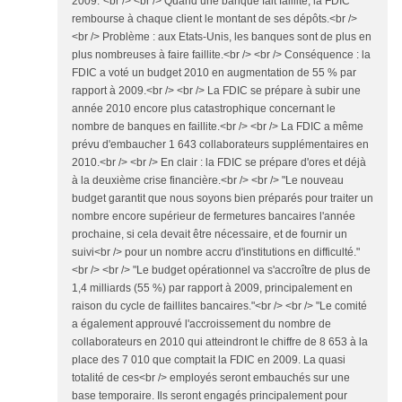
2009."<br /> <br /> Quand une banque fait faillite, la FDIC
rembourse à chaque client le montant de ses dépôts.<br />
<br /> Problème : aux Etats-Unis, les banques sont de plus en
plus nombreuses à faire faillite.<br /> <br /> Conséquence : la
FDIC a voté un budget 2010 en augmentation de 55 % par
rapport à 2009.<br /> <br /> La FDIC se prépare à subir une
année 2010 encore plus catastrophique concernant le
nombre de banques en faillite.<br /> <br /> La FDIC a même
prévu d'embaucher 1 643 collaborateurs supplémentaires en
2010.<br /> <br /> En clair : la FDIC se prépare d'ores et déjà
à la deuxième crise financière.<br /> <br /> "Le nouveau
budget garantit que nous soyons bien préparés pour traiter un
nombre encore supérieur de fermetures bancaires l'année
prochaine, si cela devait être nécessaire, et de fournir un
suivi<br /> pour un nombre accru d'institutions en difficulté."
<br /> <br /> "Le budget opérationnel va s'accroître de plus de
1,4 milliards (55 %) par rapport à 2009, principalement en
raison du cycle de faillites bancaires."<br /> <br /> "Le comité
a également approuvé l'accroissement du nombre de
collaborateurs en 2010 qui atteindront le chiffre de 8 653 à la
place des 7 010 que comptait la FDIC en 2009. La quasi
totalité de ces<br /> employés seront embauchés sur une
base temporaire. Ils seront engagés principalement pour