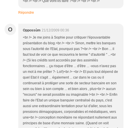
<br /> <br /> Que vont-ils faire ?<br /> <br /> <br />
Répondre
O
Oppossùm
21/12/2009 00:36
<br /> Je me joins à Sophie pour critiquer l'épouvantable
présentation du blog.<br /> <br /> Sinon, mettre les banques
sous l'autorité de l'Etat, pourquoi pas ?<br /> <br /> Bon ... il
faut tout de voir ce que recouvrira le terme " d'autorité " ...<br
/> (Si les crédits sont accordés par des assimilés
fonctionnaires ... ça risque d'être ... d'être ... -vous n'avez pas
un mot à me prêter ?- Lol!)<br /> <br /> Et puis tout dépend de
quel Etat il s'agit ... également ... car dans le cas ou il
continuerait à protéger une sorte de secteur bancaire en son
sein ou bien à son compte ... et bien alors , plus<br /> aucun
"recours" ne serait possible ou imaginable !<br /> <br /> Enfin
faire de l'Etat un unique banquier centralisé du pays, c'est
aussi une extraordinaire tentation pour lui d'aller, sous les
pressions démagogiques, corporatistes et médiatiques, vers
une<br /> conception monétaire ne répondant nullement aux
principes de base d'une monnaie saine. (Quand on voit