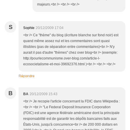
majeurs.<br /> <br /> <br />
S
Sophie
20/12/2009 17:04
<br /> Ce "thème" du blog (écriture blanche sur fond noir) est
quand même assez nul et les commentaires sont quasi
illisibles (pas de séparation entre commentaires)<br /> N'y
aurait il pas d'autre "thèmes" chez over blog<br /> (exemple:
http://pourlecommunisme.over-blog.com/article-l-
ecosocietalisme-et-moi-39692376.html )<br /> <br /> <br />
Répondre
B
BA
20/12/2009 15:43
<br /> Je recopie l'article concernant la FDIC dans Wikipedia :
<br /> <br /> "Le Federal Deposit Insurance Corporation
(FDIC) est une agence fédérale américaine dont la principale
responsabilité est de garantir les dépôts bancaires faits aux
États-Unis, jusqu'à concurrence<br /> de 200 000 dollars en