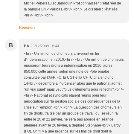
Michel Pébereau et Baudouin Prot connaissent l'état réel de
la banque BNP Paribas.<br /> <br /> Je dis bien : l'état réel.
<br /> <br /> <br />
Répondre
B
BA
23/12/2009 18:44
<br /> Un million de chômeurs arriveront en fin
d'indemnisation en 2010.<br /> <br /> Un million de chômeurs
épuiseront leurs droits à indemnisation en 2010, après
850.000 cette année, selon une note de Pôle emploi
consultée par l'AFP. FO, la CGT et la CFTC criaient lundi
14<br /> décembre à l'"urgence" alors que le patronat admet
"un vrai sujet" mais veut "plus d'éléments pour réfléchir".<br />
<br /> Patronat et syndicats étaient réunis pour leur
négociation sur "la gestion sociale des conséquences de la
crise sur l'emploi".<br /> <br /> La question des chômeurs en
fin de droits, traitée par un groupe de travail qui se réunira
entre le 20 et 22 janvier, ne sera pas abordé en séance
plénière avant le 26 février, a déploré Stéphane<br /> Lardy
(FO). Or, "il y a une urgence sur les fins de droit dont le