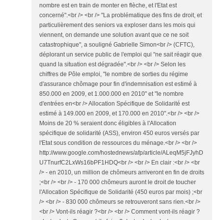
nombre est en train de monter en flèche, et l'Etat est
concerné".<br /> <br /> "La problématique des fins de droit, et
particulièrement des seniors va exploser dans les mois qui
viennent, on demande une solution avant que ce ne soit
catastrophique", a souligné Gabrielle Simon<br /> (CFTC),
déplorant un service public de l'emploi qui "ne sait réagir que
quand la situation est dégradée".<br /> <br /> Selon les
chiffres de Pôle emploi, "le nombre de sorties du régime
d'assurance chômage pour fin d'indemnisation est estimé à
850.000 en 2009, et 1.000.000 en 2010" et "le nombre
d'entrées en<br /> Allocation Spécifique de Solidarité est
estimé à 149.000 en 2009, et 170.000 en 2010".<br /> <br />
Moins de 20 % seraient donc éligibles à l'Allocation
spécifique de solidarité (ASS), environ 450 euros versés par
l'Etat sous condition de ressources du ménage.<br /> <br />
http://www.google.com/hostednews/afp/article/ALeqM5jFJyhD
U7TnurfC2LxWs16bPF1HDQ<br /> <br /> En clair :<br /> <br
/> - en 2010, un million de chômeurs arriveront en fin de droits
;<br /> <br /> - 170 000 chômeurs auront le droit de toucher
l'Allocation Spécifique de Solidarité (450 euros par mois) ;<br
/> <br /> - 830 000 chômeurs se retrouveront sans rien.<br />
<br /> Vont-ils réagir ?<br /> <br /> Comment vont-ils réagir ?