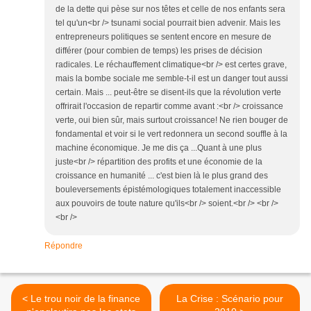
de la dette qui pèse sur nos têtes et celle de nos enfants sera
tel qu'un<br /> tsunami social pourrait bien advenir. Mais les
entrepreneurs politiques se sentent encore en mesure de
différer (pour combien de temps) les prises de décision
radicales. Le réchauffement climatique<br /> est certes grave,
mais la bombe sociale me semble-t-il est un danger tout aussi
certain. Mais ... peut-être se disent-ils que la révolution verte
offrirait l'occasion de repartir comme avant :<br /> croissance
verte, oui bien sûr, mais surtout croissance! Ne rien bouger de
fondamental et voir si le vert redonnera un second souffle à la
machine économique. Je me dis ça ...Quant à une plus
juste<br /> répartition des profits et une économie de la
croissance en humanité ... c'est bien là le plus grand des
bouleversements épistémologiques totalement inaccessible
aux pouvoirs de toute nature qu'ils<br /> soient.<br /> <br />
<br />
Répondre
< Le trou noir de la finance
La Crise : Scénario pour