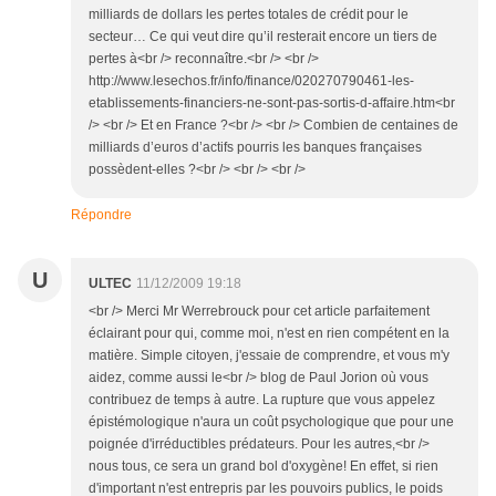
milliards de dollars les pertes totales de crédit pour le
secteur… Ce qui veut dire qu’il resterait encore un tiers de
pertes à<br /> reconnaître.<br /> <br />
http://www.lesechos.fr/info/finance/020270790461-les-
etablissements-financiers-ne-sont-pas-sortis-d-affaire.htm<br
/> <br /> Et en France ?<br /> <br /> Combien de centaines de
milliards d’euros d’actifs pourris les banques françaises
possèdent-elles ?<br /> <br /> <br />
Répondre
U
ULTEC
11/12/2009 19:18
<br /> Merci Mr Werrebrouck pour cet article parfaitement
éclairant pour qui, comme moi, n'est en rien compétent en la
matière. Simple citoyen, j'essaie de comprendre, et vous m'y
aidez, comme aussi le<br /> blog de Paul Jorion où vous
contribuez de temps à autre. La rupture que vous appelez
épistémologique n'aura un coût psychologique que pour une
poignée d'irréductibles prédateurs. Pour les autres,<br />
nous tous, ce sera un grand bol d'oxygène! En effet, si rien
d'important n'est entrepris par les pouvoirs publics, le poids