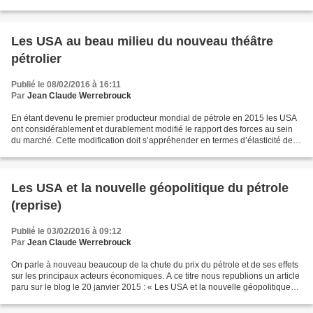
Bretagne, s’il a lieu, sera - à court terme...
Les USA au beau milieu du nouveau théâtre
pétrolier
Publié le 08/02/2016 à 16:11
Par
Jean Claude Werrebrouck
En étant devenu le premier producteur mondial de pétrole en 2015 les USA
ont considérablement et durablement modifié le rapport des forces au sein
du marché. Cette modification doit s’appréhender en termes d’élasticité de
l’offre. Jusqu’au milieu de la...
Les USA et la nouvelle géopolitique du pétrole
(reprise)
Publié le 03/02/2016 à 09:12
Par
Jean Claude Werrebrouck
On parle à nouveau beaucoup de la chute du prix du pétrole et de ses effets
sur les principaux acteurs économiques. A ce titre nous republions un article
paru sur le blog le 20 janvier 2015 : « Les USA et la nouvelle géopolitique
du pétrole ». De notre...