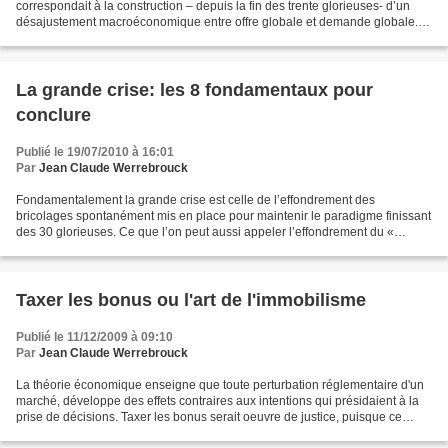
correspondait à la construction – depuis la fin des trente glorieuses- d’un
désajustement macroéconomique entre offre globale et demande globale.
La mondialisation (étape 2) permet...
La grande crise: les 8 fondamentaux pour
conclure
Publié le 19/07/2010 à 16:01
Par
Jean Claude Werrebrouck
Fondamentalement la grande crise est celle de l’effondrement des
bricolages spontanément mis en place pour maintenir le paradigme finissant
des 30 glorieuses. Ce que l’on peut aussi appeler l’effondrement du «
fordisme devenu boiteux ». Ce qui correspond...
Taxer les bonus ou l'art de l'immobilisme
Publié le 11/12/2009 à 09:10
Par
Jean Claude Werrebrouck
La théorie économique enseigne que toute perturbation réglementaire d'un
marché, développe des effets contraires aux intentions qui présidaient à la
prise de décisions. Taxer les bonus serait oeuvre de justice, puisque ce
serait l'aidedes Etats, qui engendre...