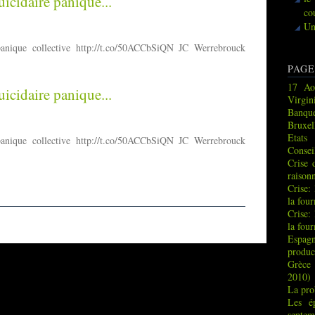
icidaire panique...
co
Un
panique collective http://t.co/50ACCbSiQN JC Werrebrouck
PAGE
17 Ao
icidaire panique...
Virgin
Banque
Bruxel
Etats
panique collective http://t.co/50ACCbSiQN JC Werrebrouck
Consei
Crise 
raison
Crise:
la fou
Crise:
la fou
Espag
produc
Grèce 
2010)
La pro
Les é
septem