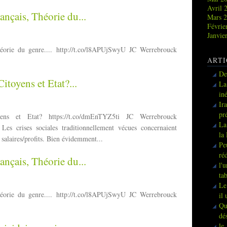
Avril 
ançais, Théorie du...
Mars 
Févrie
Janvie
héorie du genre.... http://t.co/l8APUjSwyU JC Werrebrouck
ARTI
De
Citoyens et Etat?...
La
in
Ir
pr
ens et Etat? https://t.co/dmEnTYZ5ti JC Werrebrouck
La
s crises sociales traditionnellement vécues concernaient
la
 salaires/profits. Bien évidemment...
Pe
ré
ançais, Théorie du...
l'
ta
Le
héorie du genre.... http://t.co/l8APUjSwyU JC Werrebrouck
il
Qu
dé
le