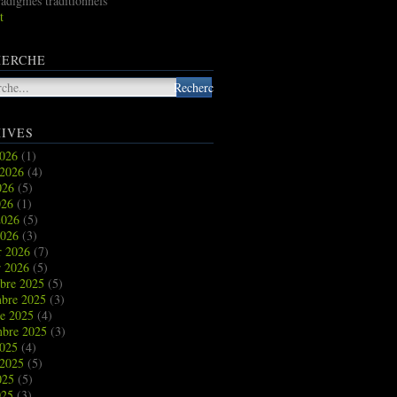
radigmes traditionnels
t
HERCHE
IVES
2026
(1)
t 2026
(4)
2026
(5)
026
(1)
2026
(5)
2026
(3)
r 2026
(7)
r 2026
(5)
bre 2025
(5)
bre 2025
(3)
re 2025
(4)
mbre 2025
(3)
2025
(4)
t 2025
(5)
2025
(5)
025
(3)