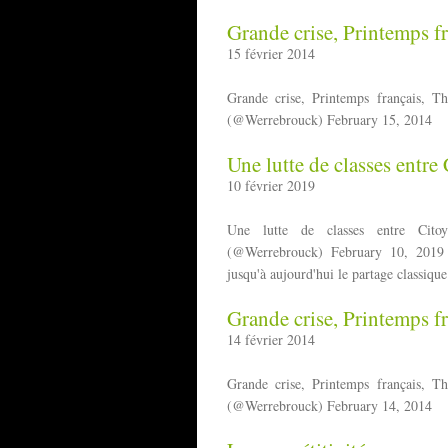
Grande crise, Printemps fr
15 février 2014
Grande crise, Printemps français, T
(@Werrebrouck) February 15, 2014
Une lutte de classes entre 
10 février 2019
Une lutte de classes entre Citoy
(@Werrebrouck) February 10, 2019 Le
jusqu'à aujourd'hui le partage classique
Grande crise, Printemps fr
14 février 2014
Grande crise, Printemps français, T
(@Werrebrouck) February 14, 2014