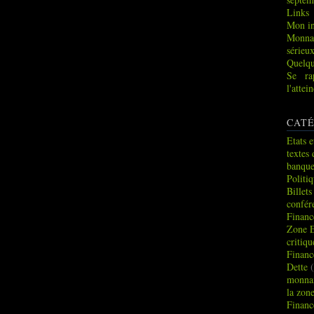
Links
Mon in
Monna
sérieu
Quelqu
Se ra
l'atte
CATÉ
Etats e
textes 
banque
Politi
Billets
confér
Financ
Zone 
critiq
Financ
Dette
(
monnai
la zon
Financ