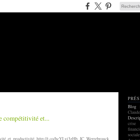
PRÉS
Blog
Claude
compétitivité et...
Descri
cris
finan
social
ité et productivité http://t.co/hcYLyi3zHb JC Werrebrouck