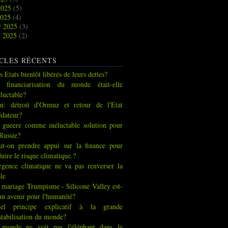
2025
(5)
2025
(4)
r 2025
(3)
r 2025
(2)
CLES RÉCENTS
s Etats bientôt libérés de leurs dettes?
 financiarisation du monde était-elle
éluctable?
an: détroit d'Ormuz et retour de l'Etat
édateur?
 gueere comme inéluctable solution pour
 Russie?
ut-on prendre appui sur la finance pour
duire le risque climatique.?
urgence climatique ne va pas renverser la
ble
 mariage Trumpisme - Silicone Valley est-
 un avenir pour l'humanité?
el principe explicatif à la grande
stabilisation du monde?
 monde ne voit pas l'éléphant dans le