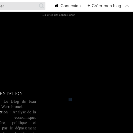
Connexion
+
Créer mon blog
La crise des années 2010
ENTATION
: Le Blog de Jean
 Werrebrouck
ption
: Analyse de la
e économique,
cière, politique et
e par le dépassement