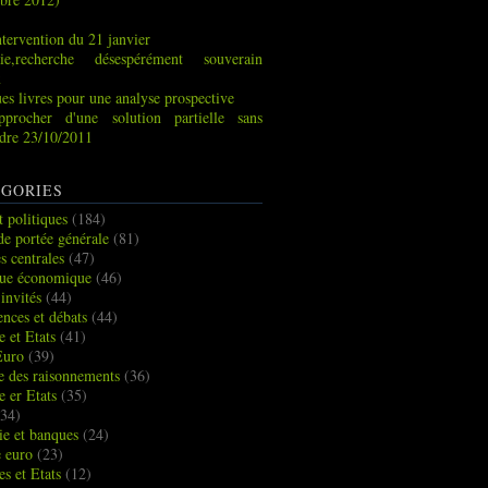
tervention du 21 janvier
ie,recherche désespérément souverain
x
es livres pour une analyse prospective
pprocher d'une solution partielle sans
indre 23/10/2011
GORIES
t politiques
(184)
de portée générale
(81)
s centrales
(47)
que économique
(46)
 invités
(44)
ences et débats
(44)
e et Etats
(41)
Euro
(39)
ue des raisonnements
(36)
e er Etats
(35)
34)
e et banques
(24)
e euro
(23)
es et Etats
(12)