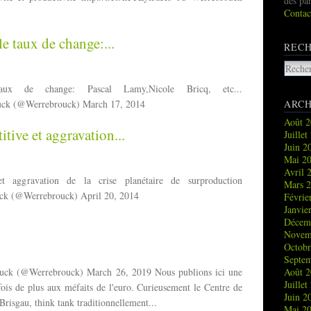
des pa
Contac
le taux de change:...
REC
taux de change: Pascal Lamy,Nicole Bricq, etc...
uck (@Werrebrouck) March 17, 2014
ARCH
Août 
itive et aggravation...
Juille
Juin 
Mai 2
Avril 
et aggravation de la crise planétaire de surproduction
Mars 
ck (@Werrebrouck) April 20, 2014
Févrie
Janvie
Décem
Novem
Octob
Septe
ouck (@Werrebrouck) March 26, 2019 Nous publions ici une
Août 
Juille
fois de plus aux méfaits de l'euro. Curieusement le Centre de
Juin 
risgau, think tank traditionnellement...
Mai 2