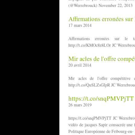
(@Werrebrouck) November 22, 2013
Affirmations erronées sur 
17 mars 2014
Affirmations erronées sur le 
http://t.co/KMOc8z8LOr JC Werrebro
Mir acles de l'offre compét
20 avril 2014
Mir acles de l'offre compétitive 
http://t.co/QuSLZsGIpR JC Werrebrou
https://t.co/snqPMVPjTT
26 mars 2019
https://t.co/snqPMVPjTT JC Werrebr
vidéo de jacques Sapir consacrée une 
Politique Européenne de Fribourg-en- B