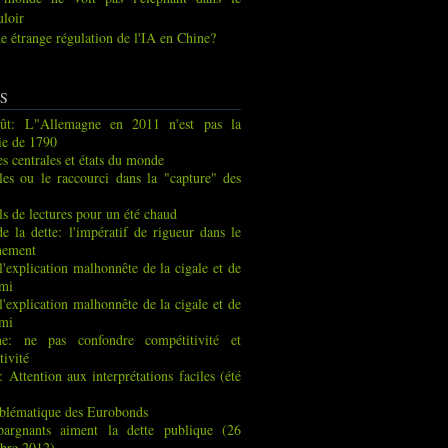
uloir
e étrange régulation de l'IA en Chine?
S
ût: L"Allemagne en 2011 n'est pas la
ie de 1790
s centrales et états du monde
les ou le raccourci dans la "capture" des
ls de lectures pour un été chaud
de la dette: l'impératif de rigueur dans le
nement
 l'explication malhonnête de la cigale et de
rmi
 l'explication malhonnête de la cigale et de
rmi
ne: ne pas confondre compétitivité et
tivité
: Attention aux interprétations faciles (été
blématique des Eurobonds
pargnants aiment la dette publique (26
bre 2012)