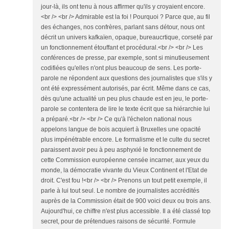
jour-là, ils ont tenu à nous affirmer qu'ils y croyaient encore.
<br /> <br /> Admirable est la foi ! Pourquoi ? Parce que, au fil
des échanges, nos confrères, parlant sans détour, nous ont
décrit un univers kafkaïen, opaque, bureaucrtique, corseté par
un fonctionnement étouffant et procédural.<br /> <br /> Les
conférences de presse, par exemple, sont si minutieusement
codifiées qu'elles n'ont plus beaucoup de sens. Les porte-
parole ne répondent aux questions des journalistes que s'ils y
ont été expressément autorisés, par écrit. Même dans ce cas,
dès qu'une actualité un peu plus chaude est en jeu, le porte-
parole se contentera de lire le texte écrit que sa hiérarchie lui
a préparé.<br /> <br /> Ce qu'à l'échelon national nous
appelons langue de bois acquiert à Bruxelles une opacité
plus impénétrable encore. Le formalisme et le culte du secret
paraissent avoir peu à peu asphyxié le fonctionnement de
cette Commission européenne censée incarner, aux yeux du
monde, la démocratie vivante du Vieux Continent et l'Etat de
droit. C'est fou !<br /> <br /> Prenons un tout petit exemple, il
parle à lui tout seul. Le nombre de journalistes accrédités
auprès de la Commission était de 900 voici deux ou trois ans.
Aujourd'hui, ce chiffre n'est plus accessible. Il a été classé top
secret, pour de prétendues raisons de sécurité. Formule