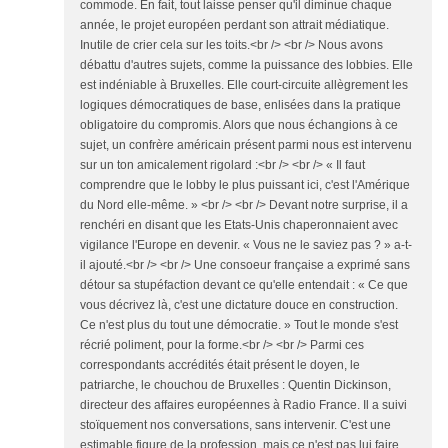
commode. En fait, tout laisse penser qu'il diminue chaque
année, le projet européen perdant son attrait médiatique.
Inutile de crier cela sur les toits.<br /> <br /> Nous avons
débattu d'autres sujets, comme la puissance des lobbies. Elle
est indéniable à Bruxelles. Elle court-circuite allègrement les
logiques démocratiques de base, enlisées dans la pratique
obligatoire du compromis. Alors que nous échangions à ce
sujet, un confrère américain présent parmi nous est intervenu
sur un ton amicalement rigolard :<br /> <br /> « Il faut
comprendre que le lobby le plus puissant ici, c'est l'Amérique
du Nord elle-même. » <br /> <br /> Devant notre surprise, il a
renchéri en disant que les Etats-Unis chaperonnaient avec
vigilance l'Europe en devenir. « Vous ne le saviez pas ? » a-t-
il ajouté.<br /> <br /> Une consoeur française a exprimé sans
détour sa stupéfaction devant ce qu'elle entendait : « Ce que
vous décrivez là, c'est une dictature douce en construction.
Ce n'est plus du tout une démocratie. » Tout le monde s'est
récrié poliment, pour la forme.<br /> <br /> Parmi ces
correspondants accrédités était présent le doyen, le
patriarche, le chouchou de Bruxelles : Quentin Dickinson,
directeur des affaires européennes à Radio France. Il a suivi
stoïquement nos conversations, sans intervenir. C'est une
estimable figure de la profession, mais ce n'est pas lui faire