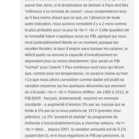
passé hier. Ainsi, si la température de demain à Paris doit être
"inférieure à la normale de saison", nous comprendrons tous
qu’il fera moins chaud que ce que, en l’absence de toute
autre indication, nous aurions considéré il y a 2 mois comme
le plus probable pour ce jour là.<br /> <br /> Cette question de
la normalité future s’applique aussi au PIB, agrégat qui nous
rend particulièrement fébrile en ce moment, puisque les
recettes fiscales, le taux d’emploi sans baisser les salaires, le
déficit public ou encore la capacité d’investissement en
dépendent plus ou moins directement. Que serait un PIB
"normal" pour l’avenir ? Peu nombreux sont ceux qui diront
que, comme pour les températures, ce serait le même qu’hier
! Ce que nous allons considérer comme stable est plutôt sa
variation moyenne sur les quelques décennies qui viennent
de s’écouler. <br /> <br /> Parlons chiffres : de 1960 à 2012, le
PIB [NDR : français, évidemment] - exprimé en monnaie
constante - a augmenté d’environ 3% par an, hausse qui se
limite à 2% par an si nous partons de 1974 (premier choc
pétrolier). Le 2% "prudent et réaliste" du programme de
Hollande n’est probablement pas à chercher ailleurs. <br />
<br /> Mais… depuis 2007, la variation annuelle est de 0,1%
(autant dire 0), et si nous regardons le PIB par personne, la