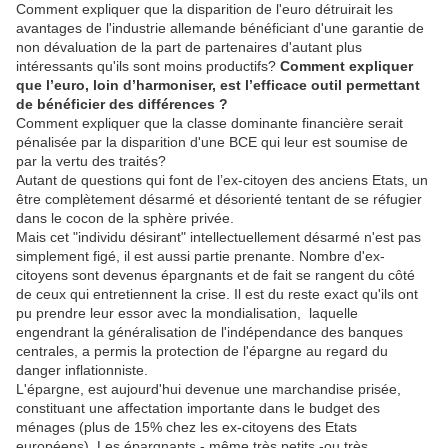
Comment expliquer que la disparition de l'euro détruirait les
avantages de l'industrie allemande bénéficiant d'une garantie de
non dévaluation de la part de partenaires d'autant plus
intéressants qu'ils sont moins productifs?
Comment expliquer
que l’euro, loin d’harmoniser, est l’efficace outil permettant
de bénéficier des différences ?
Comment expliquer que la classe dominante financière serait
pénalisée par la disparition d'une BCE qui leur est soumise de
par la vertu des traités?
Autant de questions qui font de l’ex-citoyen des anciens Etats, un
être complètement désarmé et désorienté tentant de se réfugier
dans le cocon de la sphère privée.
Mais cet "individu désirant" intellectuellement désarmé n'est pas
simplement figé, il est aussi partie prenante. Nombre d'ex-
citoyens sont devenus épargnants et de fait se rangent du côté
de ceux qui entretiennent la crise. Il est du reste exact qu'ils ont
pu prendre leur essor avec la mondialisation, laquelle
engendrant la généralisation de l'indépendance des banques
centrales, a permis la protection de l'épargne au regard du
danger inflationniste.
L'épargne, est aujourd'hui devenue une marchandise prisée,
constituant une affectation importante dans le budget des
ménages (plus de 15% chez les ex-citoyens des Etats
européens). Les épargnants - même très petits -ou très