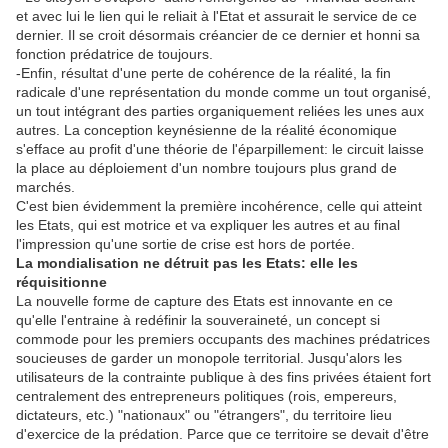
et avec lui le lien qui le reliait à l'Etat et assurait le service de ce
dernier. Il se croit désormais créancier de ce dernier et honni sa
fonction prédatrice de toujours.
-Enfin, résultat d'une perte de cohérence de la réalité, la fin
radicale d'une représentation du monde comme un tout organisé,
un tout intégrant des parties organiquement reliées les unes aux
autres. La conception keynésienne de la réalité économique
s'efface au profit d'une théorie de l'éparpillement: le circuit laisse
la place au déploiement d'un nombre toujours plus grand de
marchés.
C'est bien évidemment la première incohérence, celle qui atteint
les Etats, qui est motrice et va expliquer les autres et au final
l'impression qu'une sortie de crise est hors de portée.
La mondialisation ne détruit pas les Etats: elle les
réquisitionne
La nouvelle forme de capture des Etats est innovante en ce
qu'elle l'entraine à redéfinir la souveraineté, un concept si
commode pour les premiers occupants des machines prédatrices
soucieuses de garder un monopole territorial. Jusqu'alors les
utilisateurs de la contrainte publique à des fins privées étaient fort
centralement des entrepreneurs politiques (rois, empereurs,
dictateurs, etc.) "nationaux" ou "étrangers", du territoire lieu
d'exercice de la prédation. Parce que ce territoire se devait d'être