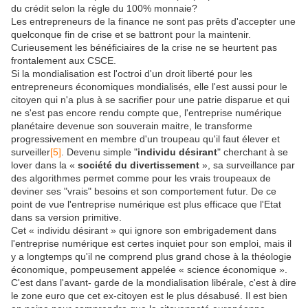
du crédit selon la règle du 100% monnaie?
Les entrepreneurs de la finance ne sont pas prêts d'accepter une
quelconque fin de crise et se battront pour la maintenir.
Curieusement les bénéficiaires de la crise ne se heurtent pas
frontalement aux CSCE.
Si la mondialisation est l'octroi d'un droit liberté pour les
entrepreneurs économiques mondialisés, elle l'est aussi pour le
citoyen qui n'a plus à se sacrifier pour une patrie disparue et qui
ne s'est pas encore rendu compte que, l'entreprise numérique
planétaire devenue son souverain maitre, le transforme
progressivement en membre d'un troupeau qu'il faut élever et
surveiller
[5]
. Devenu simple "
individu désirant
" cherchant à se
lover dans la «
société du divertissement
», sa surveillance par
des algorithmes permet comme pour les vrais troupeaux de
deviner ses "vrais" besoins et son comportement futur. De ce
point de vue l'entreprise numérique est plus efficace que l'Etat
dans sa version primitive.
Cet « individu désirant » qui ignore son embrigadement dans
l'entreprise numérique est certes inquiet pour son emploi, mais il
y a longtemps qu'il ne comprend plus grand chose à la théologie
économique, pompeusement appelée « science économique ».
C'est dans l'avant- garde de la mondialisation libérale, c'est à dire
le zone euro que cet ex-citoyen est le plus désabusé. Il est bien