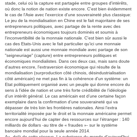
stade, celui où la capture est partagée entre groupes d'intérêts,
où donc la notion de nation existe encore. C'est bien évidemment
le cas de l'Asie avec l'exercice d'une souveraineté plus classique:
Le jeu de la mondialisation en Chine est le fait majoritaire de ses
entrepreneurs politiques, avec partage de la rente avec des
entrepreneurs économiques toujours dominés et soumis à
l'inconvertibilité de la monnaie nationale. C'est bien sûr aussi le
cas des Etats-Unis avec le fait particulier qu'ici une monnaie
nationale est aussi une monnaie mondiale avec partage de son
"seigneuriage" (capture) entre entrepreneurs politiques et
économiques mondialistes. Dans ces deux cas, mais sans doute
d'autres encore, l'extraversion économique qui résulte de la
mondialisation (surproduction côté chinois, désindustrialisation
côté américain) ne met pas fin à la cohérence d'un système: un
Etat politiquement organisé avec un peuple qui donne encore du
sens à l'idée de nation et une très forte crédibilité de l’idéologie
d’un intérêt général. Le cas américain est d’une certaine façon
exemplaire dans la confirmation d’une souveraineté qui va
dépasser de très loin les frontières nationales. Ainsi l’extra
territorialité imposée par le droit et la monnaie américaine permet
encore aujourd’hui de capter des ressources sur l’étranger : 140
milliards de dollars -au titre de « fraudes »- sur le système
bancaire mondial pour la seule année 2014.
Au -delà de cette réserve, La substance du monde d'aujourd'hui