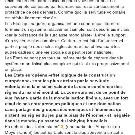
l'élimination des paradis fiscaux par la voie des armes. La
souveraineté contestée par les marchés reste curieusement la
protectrice de ces derniers. Comme quoi la servitude volontaire
est affaire finement ciselée.
Les Etats qui naguère organisaient une cohérence interne et
formaient un système relativement simple, sont désormais invités
-par la puissance de la surclasse mondialiste- à être le support
d'un système plus complexe. Ce dernier est fait d'un universel
partiel, peuplé des seules règles du marché, et évacuant les
autres cadres d'une vie sociale qui peut rester nationale.
Les Etats ne sont pas tous au même stade de capture dans le
système mondialisé plus complexe qui s'est mis progressivement
en place.
Les Etats européens -effet logique de la construction
européenne- sont les plus atteints par la servitude
volontaire et la mise en valeur de la seule cohérence des
règles du marché mondial. La zone euro est de ce point de
vue l'avant- garde de la mondialisation libérale, avec un fort
recul de ses entrepreneurs politiques et une domination
sans partage des groupes économiques et financiers qui
dictent les règles du jeu par le biais de l'énorme - et inégalée
dans le monde- puissance du lobbying bruxellois
.
En dehors des "failed states"
[3]
(une partie de l'Afrique et du
Moyen-Orient) les autres Etats sont le plus souvent à un autre