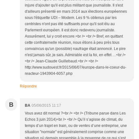
injure d'ajouter qu'il est plus militant que journaliste. Il s'est
d'ailleurs présenté en mars 2014 aux élections européennes
sous l'étiquette UDI – Modem. Les 9 % obtenus par les
centristes n'ont pas été suffisants pour qu'il soit élu au
Parlement européen. Il est donc redevenu journaliste.
Assurément, lui y croit encore.<br /> <br /> Bref, en quittant
cette confraternelle réunion, nous étions à peu près tous
convaincus qu'un (possible) naufrage était annoncé. Le pire
n'est jamais sûr, je sais. Admirable est la foi, en effet …<br />
<br /> Jean-Claude Guillebaud.<br /> <br />
http://www.sudouest.fr/2015/06/07/europe-dans-le-coeur-du-
reacteur-1943904-6057.php
Répondre
B
BA
05/06/2015 11:17
Vous avez dit normal ?<br /> <br /> (Tribune parue dans Les
Echos 3 juin 2014)<br /> <br /> Qu’il s’agisse de climat, du
temps d’un trajet en train, ou de ventes d’une entreprise, une
situation "normale" est généralement comprise comme une
situation où demain ressemble à la moyenne de ce qui s’est