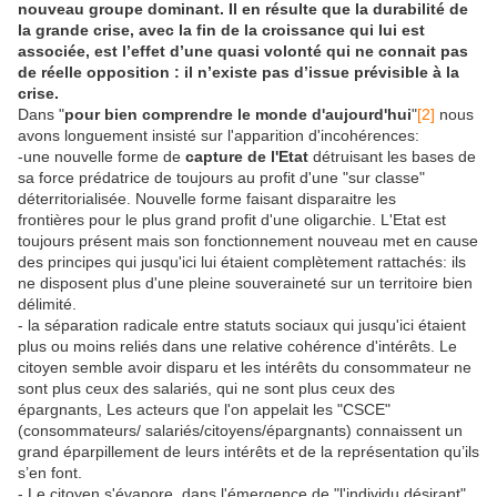
nouveau groupe dominant. Il en résulte que la durabilité de
la grande crise, avec la fin de la croissance qui lui est
associée, est l’effet d’une quasi volonté qui ne connait pas
de réelle opposition : il n’existe pas d’issue prévisible à la
crise.
Dans "
pour bien comprendre le monde d'aujourd'hui
"
[2]
nous
avons longuement insisté sur l'apparition d'incohérences:
-une nouvelle forme de
capture de l'Etat
détruisant les bases de
sa force prédatrice de toujours au profit d'une "sur classe"
déterritorialisée. Nouvelle forme faisant disparaitre les
frontières pour le plus grand profit d'une oligarchie. L'Etat est
toujours présent mais son fonctionnement nouveau met en cause
des principes qui jusqu'ici lui étaient complètement rattachés: ils
ne disposent plus d'une pleine souveraineté sur un territoire bien
délimité.
- la séparation radicale entre statuts sociaux qui jusqu'ici étaient
plus ou moins reliés dans une relative cohérence d'intérêts. Le
citoyen semble avoir disparu et les intérêts du consommateur ne
sont plus ceux des salariés, qui ne sont plus ceux des
épargnants, Les acteurs que l'on appelait les "CSCE"
(consommateurs/ salariés/citoyens/épargnants) connaissent un
grand éparpillement de leurs intérêts et de la représentation qu’ils
s’en font.
- Le citoyen s'évapore dans l'émergence de "l'individu désirant"