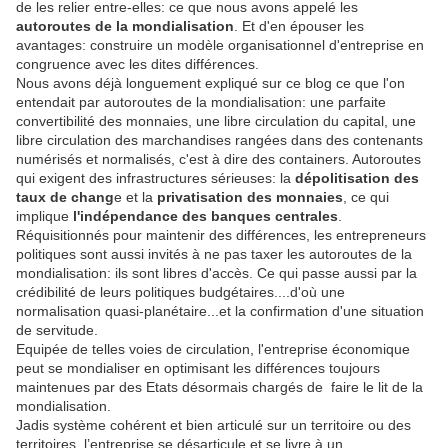
de les relier entre-elles: ce que nous avons appelé les
autoroutes de la mondialisation
. Et d'en épouser les
avantages: construire un modèle organisationnel d'entreprise en
congruence avec les dites différences.
Nous avons déjà longuement expliqué sur ce blog ce que l'on
entendait par autoroutes de la mondialisation: une parfaite
convertibilité des monnaies, une libre circulation du capital, une
libre circulation des marchandises rangées dans des contenants
numérisés et normalisés, c'est à dire des containers. Autoroutes
qui exigent des infrastructures sérieuses: la
dépolitisation des
taux de chang
e et la
privatisation des monnaies
, ce qui
implique
l'indépendance des banques centrales
.
Réquisitionnés pour maintenir des différences, les entrepreneurs
politiques sont aussi invités à ne pas taxer les autoroutes de la
mondialisation: ils sont libres d'accès. Ce qui passe aussi par la
crédibilité de leurs politiques budgétaires....d'où une
normalisation quasi-planétaire...et la confirmation d'une situation
de servitude.
Equipée de telles voies de circulation, l'entreprise économique
peut se mondialiser en optimisant les différences toujours
maintenues par des Etats désormais chargés de faire le lit de la
mondialisation.
Jadis système cohérent et bien articulé sur un territoire ou des
territoires, l’entreprise se désarticule et se livre à un