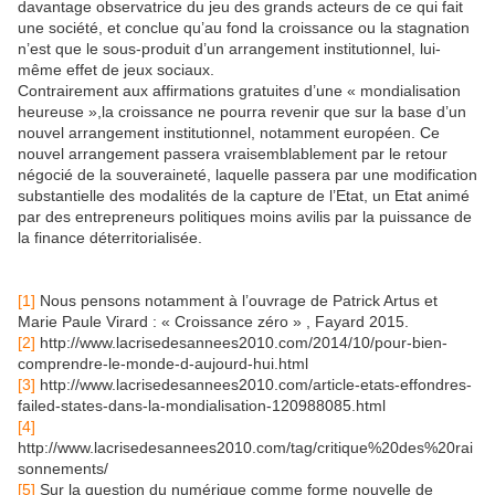
davantage observatrice du jeu des grands acteurs de ce qui fait
une société, et conclue qu’au fond la croissance ou la stagnation
n’est que le sous-produit d’un arrangement institutionnel, lui-
même effet de jeux sociaux.
Contrairement aux affirmations gratuites d’une « mondialisation
heureuse »,la croissance ne pourra revenir que sur la base d’un
nouvel arrangement institutionnel, notamment européen. Ce
nouvel arrangement passera vraisemblablement par le retour
négocié de la souveraineté, laquelle passera par une modification
substantielle des modalités de la capture de l’Etat, un Etat animé
par des entrepreneurs politiques moins avilis par la puissance de
la finance déterritorialisée.
[1]
Nous pensons notamment à l’ouvrage de Patrick Artus et
Marie Paule Virard : « Croissance zéro » , Fayard 2015.
[2]
http://www.lacrisedesannees2010.com/2014/10/pour-bien-
comprendre-le-monde-d-aujourd-hui.html
[3]
http://www.lacrisedesannees2010.com/article-etats-effondres-
failed-states-dans-la-mondialisation-120988085.html
[4]
http://www.lacrisedesannees2010.com/tag/critique%20des%20rai
sonnements/
[5]
Sur la question du numérique comme forme nouvelle de