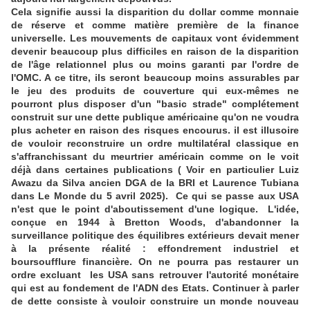
Cela signifie aussi la disparition du dollar comme monnaie
de réserve et comme matière première de la finance
universelle. Les mouvements de capitaux vont évidemment
devenir beaucoup plus difficiles en raison de la disparition
de l'âge relationnel plus ou moins garanti par l'ordre de
l'OMC. A ce titre, ils seront beaucoup moins assurables par
le jeu des produits de couverture qui eux-mêmes ne
pourront plus disposer d'un "basic strade" complétement
construit sur une dette publique américaine qu'on ne voudra
plus acheter en raison des risques encourus. il est illusoire
de vouloir reconstruire un ordre multilatéral classique en
s'affranchissant du meurtrier américain comme on le voit
déjà dans certaines publications ( Voir en particulier Luiz
Awazu da Silva ancien DGA de la BRI et Laurence Tubiana
dans Le Monde du 5 avril 2025). Ce qui se passe aux USA
n'est que le point d'aboutissement d'une logique. L'idée,
conçue en 1944 à Bretton Woods, d'abandonner la
surveillance politique des équilibres extérieurs devait mener
à la présente réalité : effondrement industriel et
boursoufflure financière. On ne pourra pas restaurer un
ordre excluant les USA sans retrouver l'autorité monétaire
qui est au fondement de l'ADN des Etats. Continuer à parler
de dette consiste à vouloir construire un monde nouveau