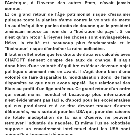
l'Amérique, à l'inverse des autres Etats, n'avait jamais
connue.
Et ce grand retour de l'âge patrimonial risque d'essaimer
puisque toute la planète s'arme contre la volonté de mette
fin au déséquilibre par les droits de douane que le président
américain impose au nom de la "libération du pays". Si ce
n'est qu'un retour à Keynes les choses sont envisageables.
Hélas, la réalité est beaucoup plus fondamentale et le
"libérateur" risque d'entraîner la ruine collective.
Il faut en effet noter que les droits de douanes calculés avec
CHATGPT tiennent compte des taux de change. Il s'agit
donc bien d'une volonté d'équilibre extérieur devenue objet
politique clairement mis en avant. Il s'agit donc bien d'une
volonté de faire disparaître la mondialisation donc de faire
disparaître ce que nous avons appelé l'âge relationnel des
Etats au profit d'un âge antérieur. Ce grand retour d'un ordre
qui serait moins mondial et beaucoup plus international
n'est évidemment pas facile, d'abord pour les excédentaires
qui eux produisent et à ce titre devront trouver d'autres
débouchés, mais surtout pour les USA qui, pour des raisons
de totale inadaptation de la main d'œuvre, ne peuvent
retrouver l'industrie de naguère. Et même l'usine robotisée
suppose un encadrement intellectuel dont les USA sont
aujourd'hui largement dépourvus.