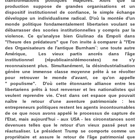
transformations politiques majeures. Alors que la
production suppose de grandes organisations et un
dispositif institutionnel de confiance, le simple échange
développe un individualisme radical. D'où la montée d'un
monde politique fondamentalement libertarien voulant se
débarrasser des scories institutionnelles y compris par la
violence. Ce qu'analyse bien Giulinao da Empoli dans
"l'heure des prédateurs" que l'on invite à comparer à "l'Ere
des Organisateurs de l'antique Burnham¨: une toute autre
Amérique, Les vieux partis ancrés dans l'âge
institutionnel (républicains/démocrates) ne s'y
reconnaissent plus. Simultanément, la désindustrialisation
génère une immense classe moyenne prête à se révolter
pour retrouver le monde d'avant, ce qu'on appelle
" populisme". D'où cette étonnante alliance entre les
libertariens prêts à tout renverser et les nationalistes qui
veulent reprendre vie. C'est dans cet espace que pouvait
naître le retour d'une aventure patrimoniale : les
entrepreneurs politiques restent les agents incontournables
de ce que nous avons appelé le processus de capture de
l'Etat, mais aujourd'hui - aux USA - les circonstances sont
devenues telles que le retour d'un vieux passé peut se
réactualiser. Le président Trump se comporte comme un
propriétaire et assure le retour de l'âge patrimonial que