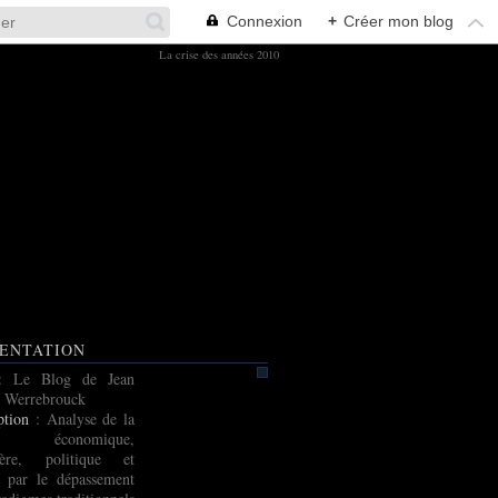
Connexion
+
Créer mon blog
La crise des années 2010
ENTATION
: Le Blog de Jean
 Werrebrouck
ption
: Analyse de la
e économique,
cière, politique et
e par le dépassement