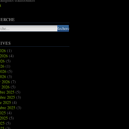
radigmes traditionnels
t
HERCHE
IVES
2026
(1)
t 2026
(4)
2026
(5)
026
(1)
2026
(5)
2026
(3)
r 2026
(7)
r 2026
(5)
bre 2025
(5)
bre 2025
(3)
re 2025
(4)
mbre 2025
(3)
2025
(4)
t 2025
(5)
2025
(5)
025
(3)