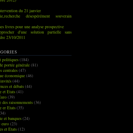
tervention du 21 janvier
ie,recherche désespérément souverain
x
es livres pour une analyse prospective
pprocher d'une solution partielle sans
indre 23/10/2011
GORIES
t politiques
(184)
de portée générale
(81)
s centrales
(47)
que économique
(46)
 invités
(44)
ences et débats
(44)
e et Etats
(41)
Euro
(39)
ue des raisonnements
(36)
e er Etats
(35)
34)
e et banques
(24)
e euro
(23)
es et Etats
(12)