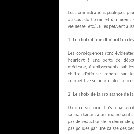
Les administrations publiques peuv
du cout du travail et diminuent 
vieillesse, etc.). Elles peuvent aus
1)
Le choix d’une diminution des 
Les conséquences sont évidentes 
heurtent à une perte de débou
médicale, établissements publics
chiffre d’affaires repose sur l
compétitive se heurte ainsi à une
2
) Le choix de la croissance de l
Dans ce scénario il n’y a pas véri
se maintenant alors même qu’il a 
pas de réduction de la demande glo
pas pollués par une baisse des dé