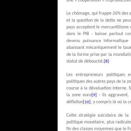
une « coopération » improductive
Le chômage, qui frappe 26% des a
et la question de la dette ne peuv
pays acceptent le mercantilisme e
dans le PIB - baisse partout co
devenu puissance informatique
abaissant mécaniquement le taux
de la forme prise par la mondialis
statut de débouché.
[8]
Les entrepreneurs politiques 
politiques des autres pays de la 
course à la dévaluation interne. S
la zone euro
- ils aggravent,
[9]
déflation
, y compris là où la 
[10]
Cette stratégie suicidaire de la
politique monétaire, plus radical
fin des classes moyennes que le F