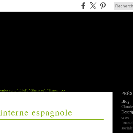
onées sur...
"Eiffel", "Glienicke", "Union... >>
PRÉS
Blog
Claude
interne espagnole
Descri
cris
finan
social