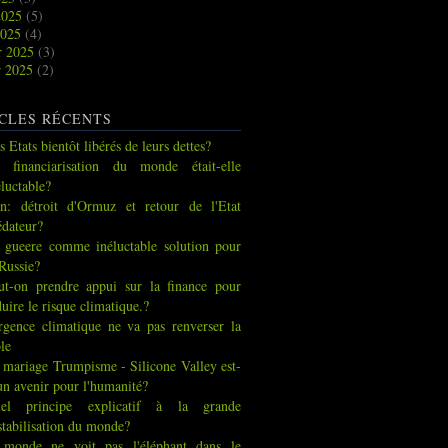
2025
(5)
2025
(4)
r 2025
(3)
r 2025
(2)
CLES RÉCENTS
s Etats bientôt libérés de leurs dettes?
 financiarisation du monde était-elle
éluctable?
an: détroit d'Ormuz et retour de l'Etat
édateur?
 gueere comme inéluctable solution pour
 Russie?
ut-on prendre appui sur la finance pour
duire le risque climatique.?
urgence climatique ne va pas renverser la
ble
 mariage Trumpisme - Silicone Valley est-
 un avenir pour l'humanité?
el principe explicatif à la grande
stabilisation du monde?
 monde ne voit pas l'éléphant dans le