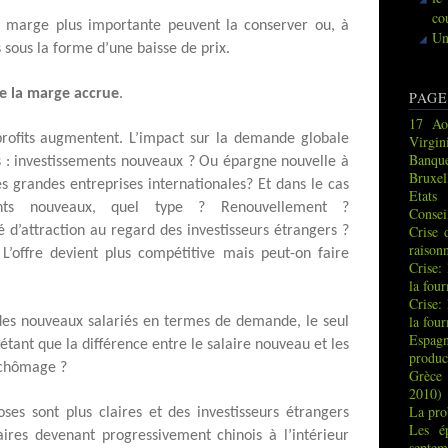
co
ne marge plus importante peuvent la conserver ou, à
Un
s sous la forme d’une baisse de prix.
e la marge accrue
.
PAGE
17 Ao
 profits augmentent. L’impact sur la demande globale
Virgin
Banque
ts : investissements nouveaux ? Ou épargne nouvelle à
Bruxel
es grandes entreprises internationales? Et dans le cas
Etats
ments nouveaux, quel type ? Renouvellement ?
Consei
Crise 
 d’attraction au regard des investisseurs étrangers ?
raison
. L’offre devient plus compétitive mais peut-on faire
Crise:
la fou
Crise:
la fou
des nouveaux salariés en termes de demande, le seul
Espag
tant que la différence entre le salaire nouveau et les
produc
u chômage ?
Grèce 
2010)
La pro
hoses sont plus claires et des investisseurs étrangers
Les é
aires devenant progressivement chinois à l’intérieur
septem