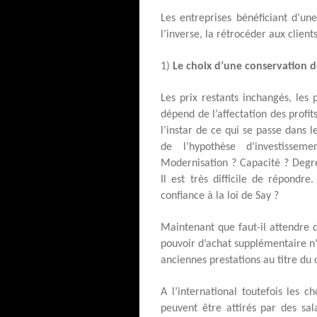
Les entreprises bénéficiant d’u
l’inverse, la rétrocéder aux client
1)
Le choix d’une conservation d
Les prix restants inchangés, les
dépend de l’affectation des profi
l’instar de ce qui se passe dans l
de l’hypothèse d’investisse
Modernisation ? Capacité ? Degré
Il est très difficile de répondre
confiance à la loi de Say ?
Maintenant que faut-il attendre 
pouvoir d’achat supplémentaire n’é
anciennes prestations au titre d
A l’international toutefois les c
peuvent être attirés par des sal