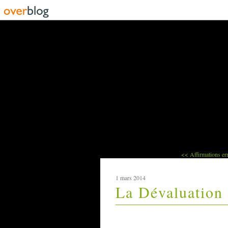
<< Affirmations err
1 mars 2014
La Dévaluation 