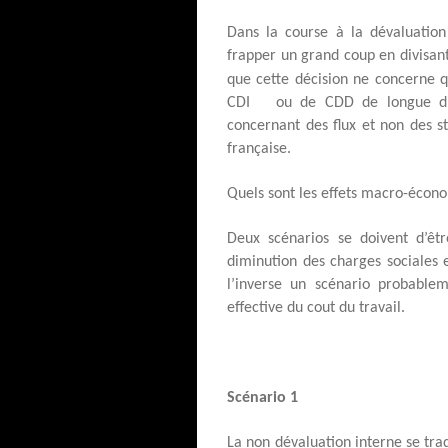
Dans la course à la dévaluation
frapper un grand coup en divisan
que cette décision ne concerne 
CDI
ou de CDD de longue dur
concernant des flux et non des s
française.
Quels sont les effets macro-écono
Deux scénarios se doivent d’êtr
diminution des charges sociales 
l’inverse un scénario probablem
effective du cout du travail.
Scénario 1
La non dévaluation interne se tra