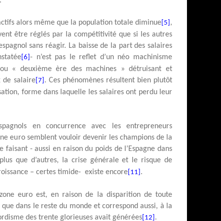
.
ctifs alors même que la population totale diminue
,
[5]
ent être réglés par la compétitivité que si les autres
spagnol sans réagir. La baisse de la part des salaires
nstatée
- n’est pas le reflet d’un néo machinisme
[6]
 ou « deuxième ère des machines » détruisant et
 de salaire
. Ces phénomènes résultent bien plutôt
[7]
ation, forme dans laquelle les salaires ont perdu leur
espagnols en concurrence avec les entrepreneurs
zone euro semblent vouloir devenir les champions de la
e faisant - aussi en raison du poids de l’Espagne dans
 plus que d’autres, la crise générale et le risque de
croissance – certes timide-
existe encore
.
[11]
 zone euro est, en raison de la disparition de toute
e que dans le reste du monde et correspond aussi, à la
ordisme des trente glorieuses avait générées
.
[12]