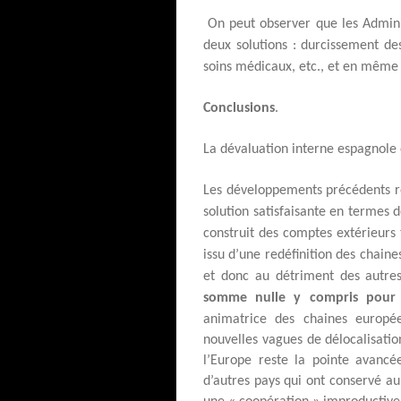
On peut observer que les Admini
deux solutions : durcissement de
soins médicaux, etc., et en même 
Conclusions
.
La dévaluation interne espagnole e
Les développements précédents ré
solution satisfaisante en termes 
construit des comptes extérieurs
issu d’une redéfinition des chaine
et donc au détriment des autres
somme nulle y compris pour l
animatrice des chaines europé
nouvelles vagues de délocalisati
l’Europe reste la pointe avancé
d’autres pays qui ont conservé au