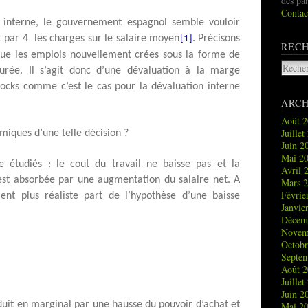
des pa
Contac
 interne, le gouvernement espagnol semble vouloir
t par 4
les charges sur le salaire moyen
. Précisons
[1]
REC
que les emplois nouvellement crées sous la forme de
ée. Il s’agit donc d’une dévaluation à la marge
tocks comme c’est le cas pour la dévaluation interne
ARCH
Août 
Juille
miques d’une telle décision ?
Juin 
Mai 2
e étudiés : le cout du travail ne baisse pas et la
Avril 
est absorbée par une augmentation du salaire net. A
Mars 
Févrie
ent plus réaliste part de l’hypothèse d’une baisse
Janvie
Décem
Novem
Octob
Septe
Août 
Juille
Juin 
duit en marginal par une hausse du pouvoir d’achat et
Mai 2