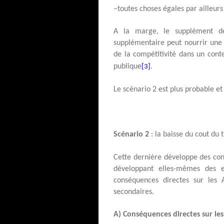
–toutes choses égales par ailleurs
A la marge, le supplément de
supplémentaire peut nourrir une 
de la compétitivité dans un conte
publique
.
[3]
Le scénario 2 est plus probable et
Scénario 2
: la baisse du cout du t
Cette dernière développe des con
développant elles-mêmes des e
conséquences directes sur les A
secondaires.
A) Conséquences directes sur les 