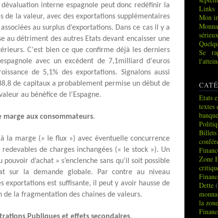
évaluation interne espagnole peut donc redéfinir la
Links
s de la valeur, avec des exportations supplémentaires
Mon in
Monna
ssociées au surplus d’exportations. Dans ce cas il y a
sérieu
se au détriment des autres Etats devant encaisser une
Quelqu
érieurs. C'est bien ce que confirme déjà les derniers
Se ra
l'atte
 espagnole avec un excédent de 7,1milliard d'euros
issance de 5,1% des exportations. Signalons aussi
88,8 de capitaux a probablement permise un début de
CATÉ
valeur au bénéfice de l'Espagne.
Etats e
textes 
banque
 de marge aux consommateurs
.
Politi
Billets
x à la marge (« le flux ») avec éventuelle concurrence
confér
Financ
s redevables de charges inchangées (« le stock »). Un
Zone 
u pouvoir d’achat » s’enclenche sans qu’il soit possible
critiq
tat sur la demande globale. Par contre au niveau
Financ
des exportations est suffisante, il peut y avoir hausse de
Dette
(
monnai
n de la fragmentation des chaines de valeurs.
la zon
Financ
rations Publiques et effets secondaires
.