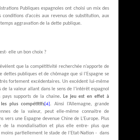
strations Publiques espagnoles ont choisi un mix des
s conditions d’accès aux revenus de substitution, aux
temps aggravation de la dette publique.
st- elle un bon choix ?
vèlent que la compétitivité recherchée n’apporte de
de dettes publiques et de chômage que si l’Espagne se
 très fortement excédentaires. Un excédent lui-même
s de la valeur allant dans le sens de l’intérêt espagnol
 pays supports de la chaine
. Le jeu est en effet à
es plus compétitifs
. Ainsi l’Allemagne, grande
[4]
ennes de la valeur, peut elle-même connaitre de
ons vers une Espagne devenue Chine de L’Europe. Plus
e de la mondialisation et plus elle entre- plus que
 moins partiellement le stade de l’Etat-Nation -
dans