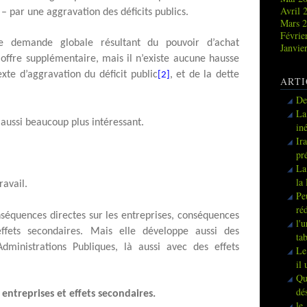
Avril 
 – par une aggravation des déficits publics.
Mars 
Févrie
 demande globale résultant du pouvoir d’achat
Janvie
offre supplémentaire, mais il n’existe aucune hausse
xte d’aggravation du déficit public
, et de la dette
[2]
ARTI
De
La
 aussi beaucoup plus intéressant.
in
Ir
pr
La
la
ravail.
Pe
ré
séquences directes sur les entreprises, conséquences
l'
ffets secondaires. Mais elle développe aussi des
ta
dministrations Publiques, là aussi avec des effets
Le
il
Qu
dé
entreprises et effets secondaires.
le