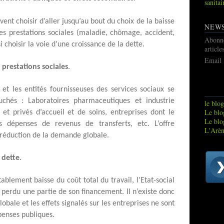
sanitai
ent choisir d’aller jusqu’au bout du choix de la baisse
NEW
les prestations sociales (maladie, chômage, accident,
Abonn
si choisir la voie d’une croissance de la dette.
article
Email
prestations sociales
.
et les entités fournisseuses des services sociaux se
chés : Laboratoires pharmaceutiques et industrie
le blog
Le blog
 et privés d’accueil et de soins, entreprises dont le
Le blo
es dépenses de revenus de transferts, etc. L’offre
L'Arèn
 réduction de la demande globale.
a dette
.
tablement baisse du coût total du travail, l’Etat-social
perdu une partie de son financement. Il n’existe donc
bale et les effets signalés sur les entreprises ne sont
penses publiques.