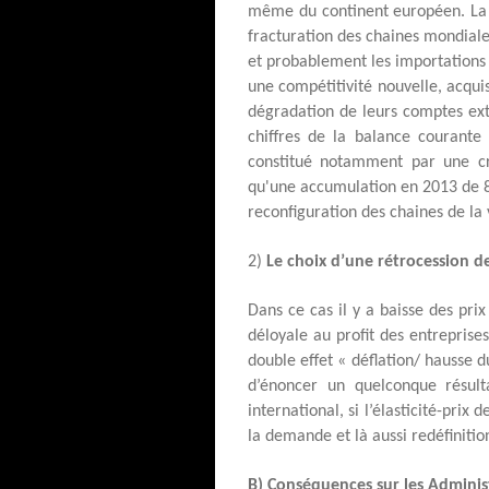
même du continent européen. La d
fracturation des chaines mondiale
et probablement les importations a
une compétitivité nouvelle, acqui
dégradation de leurs comptes ext
chiffres de la balance courante
constitué notamment par une cro
qu'une accumulation en 2013 de 
reconfiguration des chaines de la 
2)
Le choix d’une rétrocession
Dans ce cas il y a baisse des pri
déloyale au profit des entreprise
double effet « déflation/ hausse d
d’énoncer un quelconque résul
international, si l’élasticité-prix 
la demande et là aussi redéfinitio
B) Conséquences sur les Administ