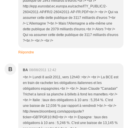
publique de 1843 milliards d'euros.<br /> <br />
http://epp.eurostat.ec.europa.eu/cache/ITY_PUBLIC/2-
26042011-AP/FR/2-26042011-AP-FR.PDF<br /> <br /> Qui va
assumer cette dette publique de 3117 milliards d'euros ?<br
/> L'Allemagne ?<br /> Mais l'Allemagne a elle-même une
dette publique de 2079 milliards d'euros.<br /> Alors ?<br />
Qui va assumer cette dette publique de 3117 milliards d'euros
?<br /> <br /> <br />
Répondre
B
BA
08/08/2011 12:42
<br /> Lundi 8 août 2011, vers 12h40 :<br /> <br /> La BCE est
en train de racheter les obligations italiennes et les
obligations espagnoles.<br /> <br /> Jean-Claude "Canadair"
Trichet a lancé sa planche à billets à fond les manettes.<br />
<br /> Italie : taux des obligations à 10 ans : 5,354 %. C'est
une baisse de 12,036 % par rapport à vendredi !<br /> <br />
http://www.bloomberg.com/apps/quote?
ticker=GBTPGR10:IND<br /> <br /> Espagne : taux des
obligations à 10 ans : 5,246 %. C'est une baisse de 13,145 %