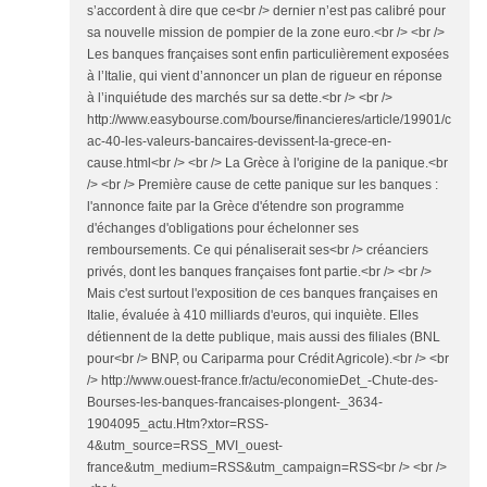
s’accordent à dire que ce<br /> dernier n’est pas calibré pour
sa nouvelle mission de pompier de la zone euro.<br /> <br />
Les banques françaises sont enfin particulièrement exposées
à l’Italie, qui vient d’annoncer un plan de rigueur en réponse
à l’inquiétude des marchés sur sa dette.<br /> <br />
http://www.easybourse.com/bourse/financieres/article/19901/c
ac-40-les-valeurs-bancaires-devissent-la-grece-en-
cause.html<br /> <br /> La Grèce à l'origine de la panique.<br
/> <br /> Première cause de cette panique sur les banques :
l'annonce faite par la Grèce d'étendre son programme
d'échanges d'obligations pour échelonner ses
remboursements. Ce qui pénaliserait ses<br /> créanciers
privés, dont les banques françaises font partie.<br /> <br />
Mais c'est surtout l'exposition de ces banques françaises en
Italie, évaluée à 410 milliards d'euros, qui inquiète. Elles
détiennent de la dette publique, mais aussi des filiales (BNL
pour<br /> BNP, ou Cariparma pour Crédit Agricole).<br /> <br
/> http://www.ouest-france.fr/actu/economieDet_-Chute-des-
Bourses-les-banques-francaises-plongent-_3634-
1904095_actu.Htm?xtor=RSS-
4&utm_source=RSS_MVI_ouest-
france&utm_medium=RSS&utm_campaign=RSS<br /> <br />