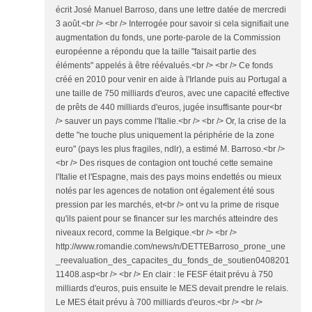
écrit José Manuel Barroso, dans une lettre datée de mercredi
3 août.<br /> <br /> Interrogée pour savoir si cela signifiait une
augmentation du fonds, une porte-parole de la Commission
européenne a répondu que la taille "faisait partie des
éléments" appelés à être réévalués.<br /> <br /> Ce fonds
créé en 2010 pour venir en aide à l'Irlande puis au Portugal a
une taille de 750 milliards d'euros, avec une capacité effective
de prêts de 440 milliards d'euros, jugée insuffisante pour<br
/> sauver un pays comme l'Italie.<br /> <br /> Or, la crise de la
dette "ne touche plus uniquement la périphérie de la zone
euro" (pays les plus fragiles, ndlr), a estimé M. Barroso.<br />
<br /> Des risques de contagion ont touché cette semaine
l'Italie et l'Espagne, mais des pays moins endettés ou mieux
notés par les agences de notation ont également été sous
pression par les marchés, et<br /> ont vu la prime de risque
qu'ils paient pour se financer sur les marchés atteindre des
niveaux record, comme la Belgique.<br /> <br />
http://www.romandie.com/news/n/DETTEBarroso_prone_une
_reevaluation_des_capacites_du_fonds_de_soutien0408201
11408.asp<br /> <br /> En clair : le FESF était prévu à 750
milliards d'euros, puis ensuite le MES devait prendre le relais.
Le MES était prévu à 700 milliards d'euros.<br /> <br />