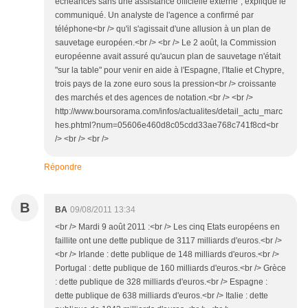
échéances sans une assistance officielle externe", explique le
communiqué. Un analyste de l'agence a confirmé par
téléphone<br /> qu'il s'agissait d'une allusion à un plan de
sauvetage européen.<br /> <br /> Le 2 août, la Commission
européenne avait assuré qu'aucun plan de sauvetage n'était
"sur la table" pour venir en aide à l'Espagne, l'Italie et Chypre,
trois pays de la zone euro sous la pression<br /> croissante
des marchés et des agences de notation.<br /> <br />
http://www.boursorama.com/infos/actualites/detail_actu_marc
hes.phtml?num=05606e460d8c05cdd33ae768c741f8cd<br
/> <br /> <br />
Répondre
B
BA
09/08/2011 13:34
<br /> Mardi 9 août 2011 :<br /> Les cinq Etats européens en
faillite ont une dette publique de 3117 milliards d'euros.<br />
<br /> Irlande : dette publique de 148 milliards d'euros.<br />
Portugal : dette publique de 160 milliards d'euros.<br /> Grèce
: dette publique de 328 milliards d'euros.<br /> Espagne :
dette publique de 638 milliards d'euros.<br /> Italie : dette