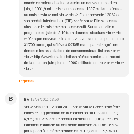
monde en valeur absolue, a atteint un nouveau record en
juin, à 1901,9 milliards d'euros, contre 1897 milliards d'euros
au mois de<br /> mai.<br /> <br /> Elle représente 120 % de
son produit intérieur brut (PIB).<br /> <br /> Elle s'accentue
ainsi pour le troisième mois consécutif. Sur un an, elle a
progressé en juin de 3,19% en données absolues.<br /> <br
/> "Chaque nouveau-né se trouve avec une dette publique de
31'700 euros, qui s'élève à 90'565 euros par ménage", ont
dénoncé les associations de consommateurs italiens.<br />
<br /> http://www.lematin.ch/flashinfo/economie/italie-record-
de-la-dette-en-juin-plus-de-1900-milliards-deuros<br /> <br />
<br />
Répondre
B
BA
12/08/2011 13:56
<br /> Vendredi 12 août 2011 :<br /> <br /> Grèce deuxième
trimestre : aggravation de la contraction du PIB sur un an (-
6,9 %).<br /> <br /> Le produit intérieur brut (PIB) grec s'est
fortement contracté au deuxième trimestre 2011 de - 6,9 %
par rapport à la même période en 2010, contre - 5,5 % au