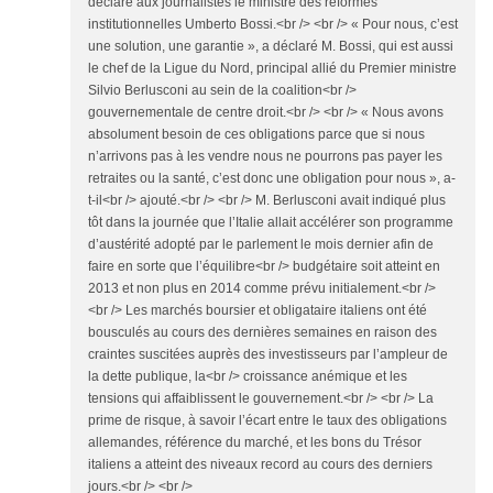
déclaré aux journalistes le ministre des réformes
institutionnelles Umberto Bossi.<br /> <br /> « Pour nous, c’est
une solution, une garantie », a déclaré M. Bossi, qui est aussi
le chef de la Ligue du Nord, principal allié du Premier ministre
Silvio Berlusconi au sein de la coalition<br />
gouvernementale de centre droit.<br /> <br /> « Nous avons
absolument besoin de ces obligations parce que si nous
n’arrivons pas à les vendre nous ne pourrons pas payer les
retraites ou la santé, c’est donc une obligation pour nous », a-
t-il<br /> ajouté.<br /> <br /> M. Berlusconi avait indiqué plus
tôt dans la journée que l’Italie allait accélérer son programme
d’austérité adopté par le parlement le mois dernier afin de
faire en sorte que l’équilibre<br /> budgétaire soit atteint en
2013 et non plus en 2014 comme prévu initialement.<br />
<br /> Les marchés boursier et obligataire italiens ont été
bousculés au cours des dernières semaines en raison des
craintes suscitées auprès des investisseurs par l’ampleur de
la dette publique, la<br /> croissance anémique et les
tensions qui affaiblissent le gouvernement.<br /> <br /> La
prime de risque, à savoir l’écart entre le taux des obligations
allemandes, référence du marché, et les bons du Trésor
italiens a atteint des niveaux record au cours des derniers
jours.<br /> <br />