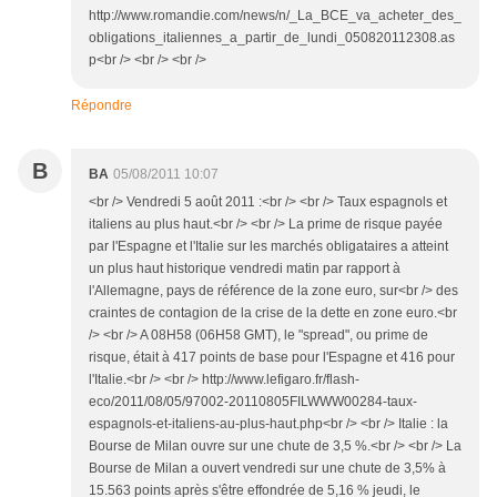
http://www.romandie.com/news/n/_La_BCE_va_acheter_des_
obligations_italiennes_a_partir_de_lundi_050820112308.as
p<br /> <br /> <br />
Répondre
B
BA
05/08/2011 10:07
<br /> Vendredi 5 août 2011 :<br /> <br /> Taux espagnols et
italiens au plus haut.<br /> <br /> La prime de risque payée
par l'Espagne et l'Italie sur les marchés obligataires a atteint
un plus haut historique vendredi matin par rapport à
l'Allemagne, pays de référence de la zone euro, sur<br /> des
craintes de contagion de la crise de la dette en zone euro.<br
/> <br /> A 08H58 (06H58 GMT), le "spread", ou prime de
risque, était à 417 points de base pour l'Espagne et 416 pour
l'Italie.<br /> <br /> http://www.lefigaro.fr/flash-
eco/2011/08/05/97002-20110805FILWWW00284-taux-
espagnols-et-italiens-au-plus-haut.php<br /> <br /> Italie : la
Bourse de Milan ouvre sur une chute de 3,5 %.<br /> <br /> La
Bourse de Milan a ouvert vendredi sur une chute de 3,5% à
15.563 points après s'être effondrée de 5,16 % jeudi, le