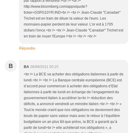
par rapport à vendredi !<br /> <br />
http://www.bloomberg.com/apps/quote?
ticker=GSPG10YR:IND<br /> <br /> Jean-Claude "Canadair"
Trichet est en train de diluer la valeur de l'euro. Les
monnaies-papier perdent de leur valeur. L'or est à 1705
dollars l'once.<br /> <br /> Jean-Claude "Canadair" Trichet est
en train de noyer l'Europe !<br /> <br /> <br />
Répondre
B
BA
06/08/2011 00:25
<br /> La BCE va acheter des obligations italiennes à partir de
lundi.<br /> <br /> La Banque centrale européenne (BCE) est
d’accord pour commencer à acheter des obligations d’Etat
italiennes à partir de lundi en échange de l’engagement du
gouvernement italien à accélérer la<br /> réduction des
déficits, a annoncé vendredi un ministre italien.<br /> <br /> «
Tout le monde craint que nos obligations ne deviennent des
bouts de papier sans valeur mais avec le retour à l’équilibre
budgétaire un an plus tôt que prévu, la BCE a garanti qu’à
partir de lundi<br /> elle achèterait nos obligations », a