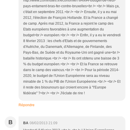
http://www.20minutes.fr/economie/784994-budget-ue-neuf-
pays-entament-bras-fer-contre-bruxelles<br /> <br /> Mais ça,
c'était en septembre 2011.<br /> <br /> Ensuite, il y a eu mai
2012, l'élection de François Hollande. Et la France a changé
de camp. Après mai 2012, la France a rejoint le camp des
Etats européens favorables à une augmentation du
budget<br /> européen.<br /> <br /> Enfin, il y a eu le vendredi
8 février 2013 : les chefs d'Etats et de gouvernements
d'Autriche, du Danemark, d'Allemagne, de Finlande, des
Pays-Bas, de Suède et du Royaume-Uni ont gagné une<br />
bataille historique.<br /> <br /> Ils ont obtenu une baisse de 3
% du budget européen.<br /> <br /> Et la France se retrouve
dans le camp des vaincus.<br /> <br /> Pour la période 2014-
2020, le budget de l'Union Européenne sera au niveau
minable de 1 % du PIB de l'Union Européenne.<br /> <br /> Et
il reste des bisounours qui croient encore à "l'Europe
fédérale" ?<br /> <br /> J'éclate de rire !
Répondre
B
BA
08/02/2013 21:09