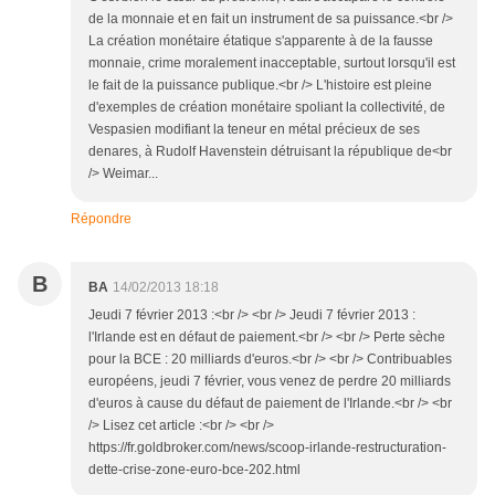
de la monnaie et en fait un instrument de sa puissance.<br />
La création monétaire étatique s'apparente à de la fausse
monnaie, crime moralement inacceptable, surtout lorsqu'il est
le fait de la puissance publique.<br /> L'histoire est pleine
d'exemples de création monétaire spoliant la collectivité, de
Vespasien modifiant la teneur en métal précieux de ses
denares, à Rudolf Havenstein détruisant la république de<br
/> Weimar...
Répondre
B
BA
14/02/2013 18:18
Jeudi 7 février 2013 :<br /> <br /> Jeudi 7 février 2013 :
l'Irlande est en défaut de paiement.<br /> <br /> Perte sèche
pour la BCE : 20 milliards d'euros.<br /> <br /> Contribuables
européens, jeudi 7 février, vous venez de perdre 20 milliards
d'euros à cause du défaut de paiement de l'Irlande.<br /> <br
/> Lisez cet article :<br /> <br />
https://fr.goldbroker.com/news/scoop-irlande-restructuration-
dette-crise-zone-euro-bce-202.html