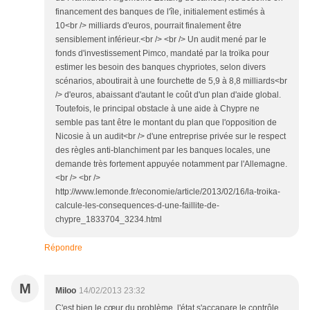
financement des banques de l'île, initialement estimés à
10<br /> milliards d'euros, pourrait finalement être
sensiblement inférieur.<br /> <br /> Un audit mené par le
fonds d'investissement Pimco, mandaté par la troïka pour
estimer les besoin des banques chypriotes, selon divers
scénarios, aboutirait à une fourchette de 5,9 à 8,8 milliards<br
/> d'euros, abaissant d'autant le coût d'un plan d'aide global.
Toutefois, le principal obstacle à une aide à Chypre ne
semble pas tant être le montant du plan que l'opposition de
Nicosie à un audit<br /> d'une entreprise privée sur le respect
des règles anti-blanchiment par les banques locales, une
demande très fortement appuyée notamment par l'Allemagne.
<br /> <br />
http://www.lemonde.fr/economie/article/2013/02/16/la-troika-
calcule-les-consequences-d-une-faillite-de-
chypre_1833704_3234.html
Répondre
M
Miloo
14/02/2013 23:32
C'est bien le cœur du problème, l'état s'accapare le contrôle