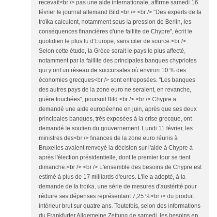
recevait<br /> pas une aide internationale, affirme samedi 16
février le journal allemand Bild.<br /> <br /> "Des experts de la
troïka calculent, notamment sous la pression de Berlin, les
conséquences financières d'une faillite de Chypre", écrit le
quotidien le plus lu d'Europe, sans citer de source.<br />
Selon cette étude, la Grèce serait le pays le plus affecté,
notamment par la faillite des principales banques chypriotes
qui y ont un réseau de succursales où environ 10 % des
économies grecques<br /> sont entreposées. "Les banques
des autres pays de la zone euro ne seraient, en revanche,
guère touchées", poursuit Bild.<br /> <br /> Chypre a
demandé une aide européenne en juin, après que ses deux
principales banques, très exposées à la crise grecque, ont
demandé le soutien du gouvernement. Lundi 11 février, les
ministres des<br /> finances de la zone euro réunis à
Bruxelles avaient renvoyé la décision sur l'aide à Chypre à
après l'élection présidentielle, dont le premier tour se tient
dimanche.<br /> <br /> L'ensemble des besoins de Chypre est
estimé à plus de 17 milliards d'euros. L'île a adopté, à la
demande de la troïka, une série de mesures d'austérité pour
réduire ses dépenses représentant 7,25 %<br /> du produit
intérieur brut sur quatre ans. Toutefois, selon des informations
du Frankfurter Allgemeine Zeitung de samedi, les besoins en