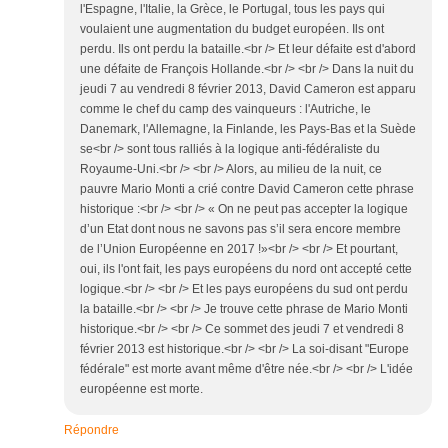
l'Espagne, l'Italie, la Grèce, le Portugal, tous les pays qui
voulaient une augmentation du budget européen. Ils ont
perdu. Ils ont perdu la bataille.<br /> Et leur défaite est d'abord
une défaite de François Hollande.<br /> <br /> Dans la nuit du
jeudi 7 au vendredi 8 février 2013, David Cameron est apparu
comme le chef du camp des vainqueurs : l'Autriche, le
Danemark, l'Allemagne, la Finlande, les Pays-Bas et la Suède
se<br /> sont tous ralliés à la logique anti-fédéraliste du
Royaume-Uni.<br /> <br /> Alors, au milieu de la nuit, ce
pauvre Mario Monti a crié contre David Cameron cette phrase
historique :<br /> <br /> « On ne peut pas accepter la logique
d’un Etat dont nous ne savons pas s’il sera encore membre
de l’Union Européenne en 2017 !»<br /> <br /> Et pourtant,
oui, ils l'ont fait, les pays européens du nord ont accepté cette
logique.<br /> <br /> Et les pays européens du sud ont perdu
la bataille.<br /> <br /> Je trouve cette phrase de Mario Monti
historique.<br /> <br /> Ce sommet des jeudi 7 et vendredi 8
février 2013 est historique.<br /> <br /> La soi-disant "Europe
fédérale" est morte avant même d'être née.<br /> <br /> L'idée
européenne est morte.
Répondre