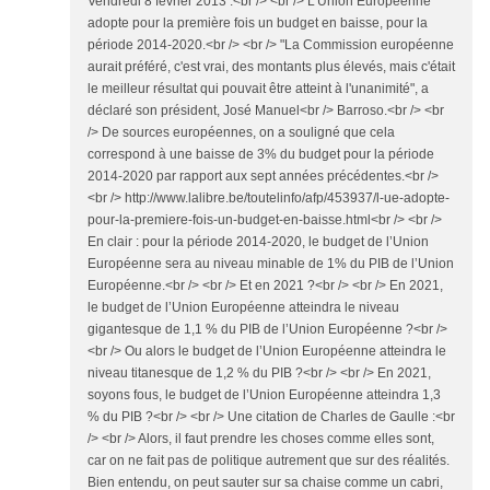
Vendredi 8 février 2013 :<br /> <br /> L'Union Européenne
adopte pour la première fois un budget en baisse, pour la
période 2014-2020.<br /> <br /> "La Commission européenne
aurait préféré, c'est vrai, des montants plus élevés, mais c'était
le meilleur résultat qui pouvait être atteint à l'unanimité", a
déclaré son président, José Manuel<br /> Barroso.<br /> <br
/> De sources européennes, on a souligné que cela
correspond à une baisse de 3% du budget pour la période
2014-2020 par rapport aux sept années précédentes.<br />
<br /> http://www.lalibre.be/toutelinfo/afp/453937/l-ue-adopte-
pour-la-premiere-fois-un-budget-en-baisse.html<br /> <br />
En clair : pour la période 2014-2020, le budget de l’Union
Européenne sera au niveau minable de 1% du PIB de l’Union
Européenne.<br /> <br /> Et en 2021 ?<br /> <br /> En 2021,
le budget de l’Union Européenne atteindra le niveau
gigantesque de 1,1 % du PIB de l’Union Européenne ?<br />
<br /> Ou alors le budget de l’Union Européenne atteindra le
niveau titanesque de 1,2 % du PIB ?<br /> <br /> En 2021,
soyons fous, le budget de l’Union Européenne atteindra 1,3
% du PIB ?<br /> <br /> Une citation de Charles de Gaulle :<br
/> <br /> Alors, il faut prendre les choses comme elles sont,
car on ne fait pas de politique autrement que sur des réalités.
Bien entendu, on peut sauter sur sa chaise comme un cabri,