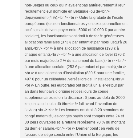
non-Belges ou ceux qui n’avaient pas antérieurement à leur
recrutement leur domicile en Belgique) ou de<br />
dépaysement (4 %).<br /> <br /> Outre la gratuité de l’école
européenne (les non-fonctionnaires y ont exceptionnellement
accès, mais doivent payer entre 5000 et 10.000 € par année
scolaire), les fonctionnaires ont droit à de<br /> généreuses
allocations familiales (373 € par enfant et par mois jusqu’à 26
ans),<br /> <br /> à une allocation de naissance (198 € à
chaque enfant),<br /> <br /> à une allocation de foyer (170 €
par mois majorés de 2 % du traitement de base),<br /> <br />
à une allocation scolaire (253 € par enfant et par mois),<br />
<br /> à une allocation d’installation (839 € pour une famille,
497 € pour un célibataire, versés lors de l’installation).<br />
<br /> En outre, les eurocrates ont droit à un aller-retour par
an dans leur pays d’origine (et des jours de congé
supplémentaires selon la distance : 6 jours au-delà de 2000
km, un calcul qui a dû être<br /> fait avant l’invention de
l’avion).<br /> <br /> Les femmes ont droit à 20 semaines de
congé maternité, les congés payés sont compris entre 24 et
30 jours ouvrables et la retraite représente 70 % du montant
du dernier salaire.<br /> <br /> Dernier point : en vertu de
l'accord de siège conclu entre l'Union et la Belgique, les