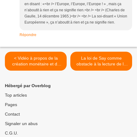
en disant : «<br /> l’Europe, l’Europe, l’Europe ! » , mais ça
n’aboutit à rien et ça ne signifie rien.<br /> <br /> (Charles de
Gaulle, 14 décembre 1965.)<br /> <br /> La soi-disant « Union
Européenne », ça n’aboutit à rien et ça ne signifie rien.
Répondre
< Vidéo à propos de la
La loi de Say comme
création monétaire et du
obstacle à la lecture de la
100% Monnaie.
grande crise >
Hébergé par Overblog
Top articles
Pages
Contact
Signaler un abus
C.G.U.