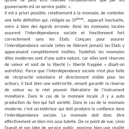
qu’elle ne peut être réalisée complètement que par les
gouvernants est un service public ».
Il est à priori possible, relativement à la monnaie, de contester
ième
une telle définition qui, rédigée au 19
,
apparait inactuelle,
voire à bien des égards erronée. Ainsi les monnaies locales
assurent l’interdépendance sociale et fonctionnent fort
correctement sans les Etats. Conçues pour assurer
l’interdépendance sociale (elles ne libèrent jamais) les Etats y
apparaissent complètement inutiles. Toutefois les monnaies
dites modernes sont d’une autre nature, car elles sont réserves
de valeur et sont de la liberté (« liberté frappée » disait-on
autrefois). Parce que l’interdépendance sociale n’est plus faite
de réciprocité volontaire et directement visible pour les
acteurs, il faut bien une extériorité, venant garantir la réserve
de valeur ou le réel pouvoir libératoire de l’instrument
monétaire. Dans le cas de la monnaie locale ,il y a auto
production du lien qui fait société. Dans le cas de la monnaie
moderne, c’est un extérieur qui doit produire la confiance dans
l’interdépendance sociale. La monnaie doit donc être
effectivement un bien mis sous tutelle. De ce point de vue, Léon
Duguit et son idée de service public, exprime bien une réalité