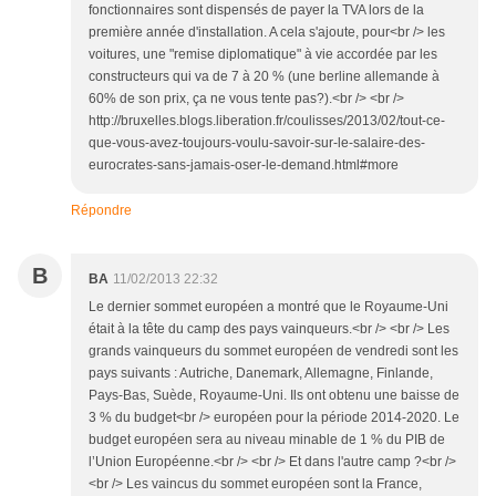
fonctionnaires sont dispensés de payer la TVA lors de la
première année d'installation. A cela s'ajoute, pour<br /> les
voitures, une "remise diplomatique" à vie accordée par les
constructeurs qui va de 7 à 20 % (une berline allemande à
60% de son prix, ça ne vous tente pas?).<br /> <br />
http://bruxelles.blogs.liberation.fr/coulisses/2013/02/tout-ce-
que-vous-avez-toujours-voulu-savoir-sur-le-salaire-des-
eurocrates-sans-jamais-oser-le-demand.html#more
Répondre
B
BA
11/02/2013 22:32
Le dernier sommet européen a montré que le Royaume-Uni
était à la tête du camp des pays vainqueurs.<br /> <br /> Les
grands vainqueurs du sommet européen de vendredi sont les
pays suivants : Autriche, Danemark, Allemagne, Finlande,
Pays-Bas, Suède, Royaume-Uni. Ils ont obtenu une baisse de
3 % du budget<br /> européen pour la période 2014-2020. Le
budget européen sera au niveau minable de 1 % du PIB de
l’Union Européenne.<br /> <br /> Et dans l'autre camp ?<br />
<br /> Les vaincus du sommet européen sont la France,