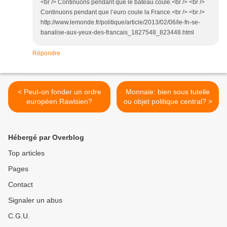
<br /> Continuons pendant que le bateau coule.<br /> <br />
Continuons pendant que l’euro coule la France.<br /> <br />
http://www.lemonde.fr/politique/article/2013/02/06/le-fn-se-
banalise-aux-yeux-des-francais_1827548_823448.html
Répondre
< Peut-on fonder un ordre
Monnaie: bien sous tutelle
européen Rawlsien?
ou objet politique central? >
Hébergé par Overblog
Top articles
Pages
Contact
Signaler un abus
C.G.U.