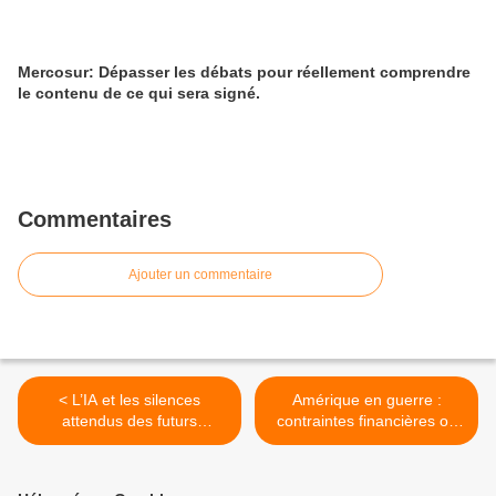
Mercosur: Dépasser les débats pour réellement comprendre
le contenu de ce qui sera signé.
Commentaires
Ajouter un commentaire
< L’IA et les silences
Amérique en guerre :
attendus des futurs
contraintes financières ou
candidats à l’élection
contraintes industrielles ? >
présidentielle