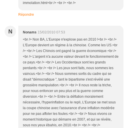
immolation.html<br /> <br /> <br />
Répondre
N
Nonams
15/02/2010 07:53
<br /> Non BA, L'Europe n'explose pas en 2010 !<br /> <br />
L'Europe devient un régime à la chinoise. Comme les US.<br
/> <br /> Les Chinois ont gagné la guerre économique.<br />
<br /> L'argent n'a aucune valeur devant le fonctionnement de
ce pays.<br /> <br /> Les Occidentaux sont les grands
perdants.<br /> <br /> Les jeux sont faits, nous sommes les
vaincus.<br /> <br /> Nous sommes sortis du cadre qui se
disait "démocratique ”, tant le bipartisme s'est révélé une
grossière manipulation.<br /> <br /> Il nous reste la triche,
pour nous enfoncer un peu plus et la guerre comme
diversion.<br /> <br /> Entre la déflation moralement
nécessaire, l'hyperinflation ou le repli, L'Europe se met sous
la coupe chinoise avec l'assurance d'une inflation modérée
pour ne pas affoler les foules.<br /> <br /> Nous vivons ce
moment historique qui démarre en 2007, et qui se révèle,
sous nos yeux ébahis, en 2010.<br /> <br /> <br />