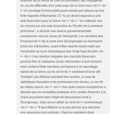
financier de la Grèce ne crée un précédent, qui l'engagerait
en cas de difficultés d'un autre pays de la zone euro.<br /> <br
/> Un sondage Emnid publié jeudi montre par ailleurs qu'une
forte majorité d'Allemands (71 %) se disent opposés à une
aide financière pour la Grèce.<br /> <br /> "Je n'attends rien
de concret sur une aide financière de l'Ecofin de la semaine
prochaine", a déclaré une source gouvernementale
européenne sous le sceau de l'anonymat. Les ministres des
Finances<br /> de la zone euro (Eurogroupe) se réunissent
lundi soir à Bruxelles, avant d'être rejoints mardi matin par
l'ensemble de leurs homologues des Vingt-Sept (Ecofin).<br
/> <br /> Une réaction négative des marchés financiers
pourrait être le catalyseur d'une intervention à tout moment,
mais certains Etats membres rechignent à un sauvetage
rapide de la Grèce car ils ont le<br /> sentiment d'avoir été
"trompés" par Athènes pendant des années, à coup de
statistiques faussées et de promesses non tenues, a-t-on dit
de même source.<br /> <br /> Une autre source européenne a
déclaré que les modalités pratiques d'un soutien financier à la
Grèce pourraient faire l'objet de discussions lundi à
l'Eurogroupe, mais aucun détail ne sera<br /> communiqué.
<br /> <br /> "Il faut réfléchir à ne pas donner aux marchés
une assurance tous azimuts. Il faut les maintenir dans