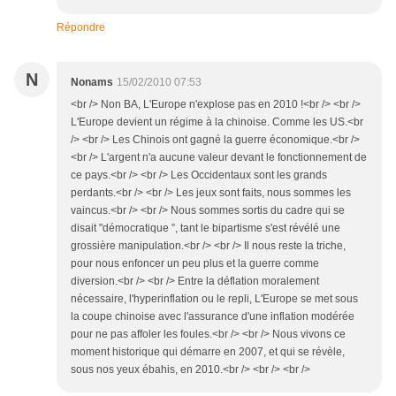
Répondre
N
Nonams
15/02/2010 07:53
<br /> Non BA, L'Europe n'explose pas en 2010 !<br /> <br />
L'Europe devient un régime à la chinoise. Comme les US.<br
/> <br /> Les Chinois ont gagné la guerre économique.<br />
<br /> L'argent n'a aucune valeur devant le fonctionnement de
ce pays.<br /> <br /> Les Occidentaux sont les grands
perdants.<br /> <br /> Les jeux sont faits, nous sommes les
vaincus.<br /> <br /> Nous sommes sortis du cadre qui se
disait "démocratique ”, tant le bipartisme s'est révélé une
grossière manipulation.<br /> <br /> Il nous reste la triche,
pour nous enfoncer un peu plus et la guerre comme
diversion.<br /> <br /> Entre la déflation moralement
nécessaire, l'hyperinflation ou le repli, L'Europe se met sous
la coupe chinoise avec l'assurance d'une inflation modérée
pour ne pas affoler les foules.<br /> <br /> Nous vivons ce
moment historique qui démarre en 2007, et qui se révèle,
sous nos yeux ébahis, en 2010.<br /> <br /> <br />