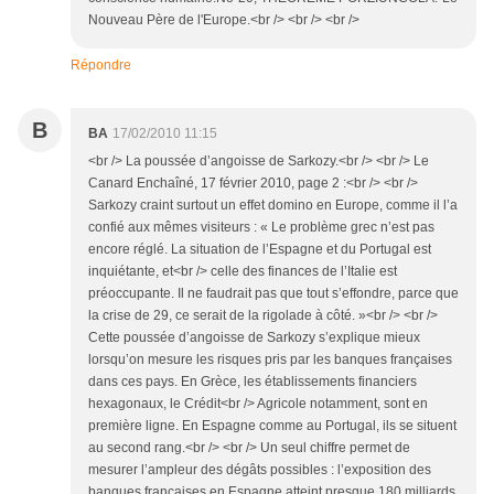
Nouveau Père de l'Europe.<br /> <br /> <br />
Répondre
B
BA
17/02/2010 11:15
<br /> La poussée d’angoisse de Sarkozy.<br /> <br /> Le
Canard Enchaîné, 17 février 2010, page 2 :<br /> <br />
Sarkozy craint surtout un effet domino en Europe, comme il l’a
confié aux mêmes visiteurs : « Le problème grec n’est pas
encore réglé. La situation de l’Espagne et du Portugal est
inquiétante, et<br /> celle des finances de l’Italie est
préoccupante. Il ne faudrait pas que tout s’effondre, parce que
la crise de 29, ce serait de la rigolade à côté. »<br /> <br />
Cette poussée d’angoisse de Sarkozy s’explique mieux
lorsqu’on mesure les risques pris par les banques françaises
dans ces pays. En Grèce, les établissements financiers
hexagonaux, le Crédit<br /> Agricole notamment, sont en
première ligne. En Espagne comme au Portugal, ils se situent
au second rang.<br /> <br /> Un seul chiffre permet de
mesurer l’ampleur des dégâts possibles : l’exposition des
banques françaises en Espagne atteint presque 180 milliards