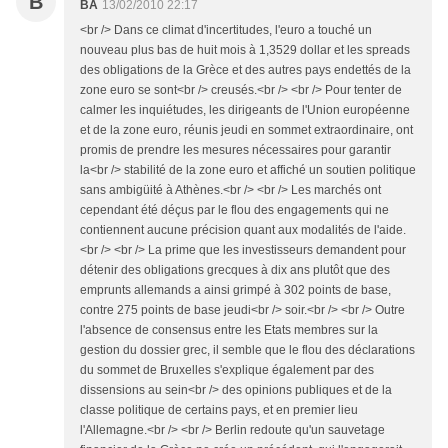
B
BA
13/02/2010 22:17
<br /> Dans ce climat d'incertitudes, l'euro a touché un
nouveau plus bas de huit mois à 1,3529 dollar et les spreads
des obligations de la Grèce et des autres pays endettés de la
zone euro se sont<br /> creusés.<br /> <br /> Pour tenter de
calmer les inquiétudes, les dirigeants de l'Union européenne
et de la zone euro, réunis jeudi en sommet extraordinaire, ont
promis de prendre les mesures nécessaires pour garantir
la<br /> stabilité de la zone euro et affiché un soutien politique
sans ambigüité à Athènes.<br /> <br /> Les marchés ont
cependant été déçus par le flou des engagements qui ne
contiennent aucune précision quant aux modalités de l'aide.
<br /> <br /> La prime que les investisseurs demandent pour
détenir des obligations grecques à dix ans plutôt que des
emprunts allemands a ainsi grimpé à 302 points de base,
contre 275 points de base jeudi<br /> soir.<br /> <br /> Outre
l'absence de consensus entre les Etats membres sur la
gestion du dossier grec, il semble que le flou des déclarations
du sommet de Bruxelles s'explique également par des
dissensions au sein<br /> des opinions publiques et de la
classe politique de certains pays, et en premier lieu
l'Allemagne.<br /> <br /> Berlin redoute qu'un sauvetage