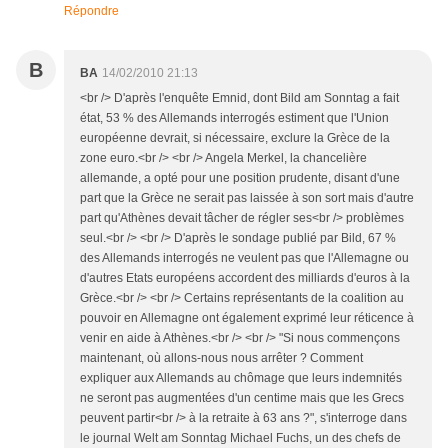
Répondre
B
BA
14/02/2010 21:13
<br /> D'après l'enquête Emnid, dont Bild am Sonntag a fait
état, 53 % des Allemands interrogés estiment que l'Union
européenne devrait, si nécessaire, exclure la Grèce de la
zone euro.<br /> <br /> Angela Merkel, la chancelière
allemande, a opté pour une position prudente, disant d'une
part que la Grèce ne serait pas laissée à son sort mais d'autre
part qu'Athènes devait tâcher de régler ses<br /> problèmes
seul.<br /> <br /> D'après le sondage publié par Bild, 67 %
des Allemands interrogés ne veulent pas que l'Allemagne ou
d'autres Etats européens accordent des milliards d'euros à la
Grèce.<br /> <br /> Certains représentants de la coalition au
pouvoir en Allemagne ont également exprimé leur réticence à
venir en aide à Athènes.<br /> <br /> "Si nous commençons
maintenant, où allons-nous nous arrêter ? Comment
expliquer aux Allemands au chômage que leurs indemnités
ne seront pas augmentées d'un centime mais que les Grecs
peuvent partir<br /> à la retraite à 63 ans ?", s'interroge dans
le journal Welt am Sonntag Michael Fuchs, un des chefs de