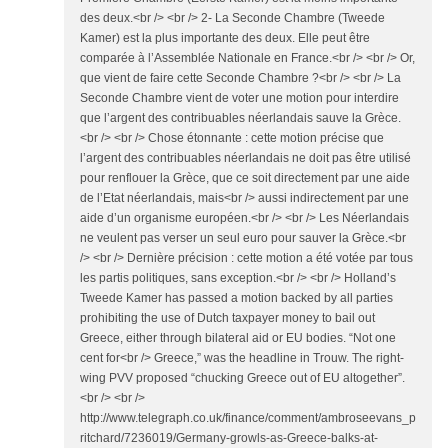
des deux.<br /> <br /> 2- La Seconde Chambre (Tweede
Kamer) est la plus importante des deux. Elle peut être
comparée à l’Assemblée Nationale en France.<br /> <br /> Or,
que vient de faire cette Seconde Chambre ?<br /> <br /> La
Seconde Chambre vient de voter une motion pour interdire
que l’argent des contribuables néerlandais sauve la Grèce.
<br /> <br /> Chose étonnante : cette motion précise que
l’argent des contribuables néerlandais ne doit pas être utilisé
pour renflouer la Grèce, que ce soit directement par une aide
de l’Etat néerlandais, mais<br /> aussi indirectement par une
aide d’un organisme européen.<br /> <br /> Les Néerlandais
ne veulent pas verser un seul euro pour sauver la Grèce.<br
/> <br /> Dernière précision : cette motion a été votée par tous
les partis politiques, sans exception.<br /> <br /> Holland’s
Tweede Kamer has passed a motion backed by all parties
prohibiting the use of Dutch taxpayer money to bail out
Greece, either through bilateral aid or EU bodies. “Not one
cent for<br /> Greece,” was the headline in Trouw. The right-
wing PVV proposed “chucking Greece out of EU altogether”.
<br /> <br />
http://www.telegraph.co.uk/finance/comment/ambroseevans_p
ritchard/7236019/Germany-growls-as-Greece-balks-at-