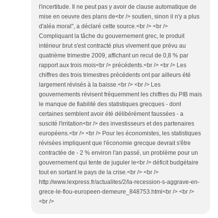
l'incertitude. Il ne peut pas y avoir de clause automatique de
mise en oeuvre des plans de<br /> soutien, sinon il n'y a plus
d'aléa moral", a déclaré cette source.<br /> <br />
Compliquant la tâche du gouvernement grec, le produit
intérieur brut s'est contracté plus vivement que prévu au
quatrième trimestre 2009, affichant un recul de 0,8 % par
rapport aux trois mois<br /> précédents.<br /> <br /> Les
chiffres des trois trimestres précédents ont par ailleurs été
largement révisés à la baisse.<br /> <br /> Les
gouvernements révisent fréquemment les chiffres du PIB mais
le manque de fiabilité des statistiques grecques - dont
certaines semblent avoir été délibérément faussées - a
suscité l'irritation<br /> des investisseurs et des partenaires
européens.<br /> <br /> Pour les économistes, les statistiques
révisées impliquent que l'économie grecque devrait s'être
contractée de - 2 % environ l'an passé, un problème pour un
gouvernement qui tente de juguler le<br /> déficit budgétaire
tout en sortant le pays de la crise.<br /> <br />
http://www.lexpress.fr/actualites/2/la-recession-s-aggrave-en-
grece-le-flou-europeen-demeure_848753.html<br /> <br />
<br />