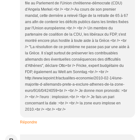
file au Parlement de l'Union chrétienne-démocrate (CDU)
d'Angela Merkel.<br /> <br /> Au cours de son premier
mandat, cette dernière a relevé l'âge de la retraite de 65 à 67
ans afin de contenir les déficits publics dans les limites fixées
par l'Union européenne.<br /> <br /> Un membre du
partenaire de coalition de la CDU, les libéraux du FDP, s'est
montré encore plus hostile à toute aide à la Grèce.<br /> <br
/> "La résolution de ce problème ne passe pas par une aide à
la Grèce. Il s'agit surtout de préserver les contribuables
allemands des éventuelles conséquences des difficultés
d'Athènes", déclare Otto<br /> Fricke, expert budgétaire du
FDP, également au Welt am Sonntag.<br /> <br />
http://www.lepoint.fr/actualites-economie/2010-02-14/une-
majorite-d-allemands-prete-a-exclure-athenes-de-la-zone-
euro/916/0/424059<br /> <br /> Je donne mon pronostic :<br
/> <br /> l'euro : implosion.<br /> <br /> Je fais un pari
concernant la date :<br /> <br /> la zone euro implose en
2010.<br /> <br /> <br />
Répondre