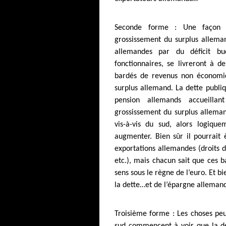
Seconde forme : Une façon p
grossissement du surplus alleman
allemandes par du déficit b
fonctionnaires, se livreront à d
bardés de revenus non économi
surplus allemand. La dette publi
pension allemands accueilla
grossissement du surplus allemand
vis-à-vis du sud, alors logiqu
augmenter. Bien sûr il pourrait ê
exportations allemandes (droits 
etc.), mais chacun sait que ces ba
sens sous le règne de l’euro. Et bi
la dette…et de l’épargne allemande
Troisième forme : Les choses peu
sud commencent à voir que la det