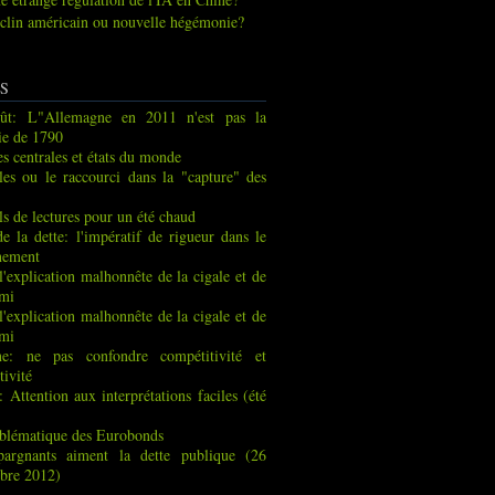
clin américain ou nouvelle hégémonie?
S
ût: L"Allemagne en 2011 n'est pas la
ie de 1790
s centrales et états du monde
les ou le raccourci dans la "capture" des
ls de lectures pour un été chaud
de la dette: l'impératif de rigueur dans le
nement
 l'explication malhonnête de la cigale et de
rmi
 l'explication malhonnête de la cigale et de
rmi
ne: ne pas confondre compétitivité et
tivité
: Attention aux interprétations faciles (été
blématique des Eurobonds
pargnants aiment la dette publique (26
bre 2012)