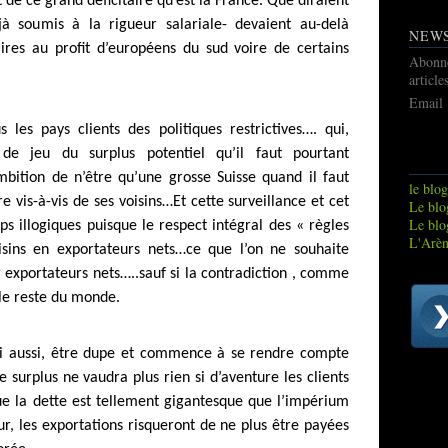
t de ce grand déficitaire qu’est la France. Que diraient
jà soumis à la rigueur salariale- devaient au-delà
NEW
ires au profit d’européens du sud voire de certains
Abonn
article
Email
les pays clients des politiques restrictives…. qui,
 de jeu du surplus potentiel qu’il faut pourtant
bition de n’être qu’une grosse Suisse quand il faut
le blog
re vis-à-vis de ses voisins…Et cette surveillance et cet
Le blog
Le blo
 illogiques puisque le respect intégral des « règles
L'Arèn
sins en exportateurs nets…ce que l’on ne souhaite
 exportateurs nets…..sauf si la contradiction , comme
 le reste du monde.
ui aussi, être dupe et commence à se rendre compte
surplus ne vaudra plus rien si d’aventure les clients
e la dette est tellement gigantesque que l’impérium
r, les exportations risqueront de ne plus être payées