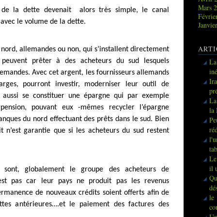
Mars 
 de la dette devenait alors très simple, le canal
Févrie
avec le volume de la dette.
Janvie
ARTI
nord, allemandes ou non, qui s’installent directement
 peuvent prêter à des acheteurs du sud lesquels
La
in
emandes. Avec cet argent, les fournisseurs allemands
Ir
rges, pourront investir, moderniser leur outil de
pr
t aussi se constituer une épargne qui par exemple
La
 pension, pouvant eux -mêmes recycler l’épargne
la
anques du nord effectuant des prêts dans le sud. Bien
Pe
ré
it n’est garantie que si les acheteurs du sud restent
l'
ta
Le
il
e sont, globalement le groupe des acheteurs de
Qu
est pas car leur pays ne produit pas les revenus
dé
permanence de nouveaux crédits soient offerts afin de
le
tes antérieures….et le paiement des factures des
co
Un