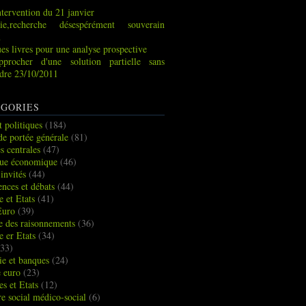
tervention du 21 janvier
ie,recherche désespérément souverain
x
es livres pour une analyse prospective
pprocher d'une solution partielle sans
indre 23/10/2011
GORIES
t politiques
(184)
de portée générale
(81)
s centrales
(47)
que économique
(46)
 invités
(44)
ences et débats
(44)
e et Etats
(41)
Euro
(39)
ue des raisonnements
(36)
e er Etats
(34)
33)
e et banques
(24)
e euro
(23)
es et Etats
(12)
re social médico-social
(6)