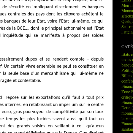
Mon in
 de sécurité en impliquant directement les banques
Monna
ues centrales des pays dont les citoyens achètent le
sérieu
Quelqu
es banques de leur Etat, voire l’Etat lui-même, ce qui
Se ra
rès de la BCE…. dont le principal actionnaire est l’Etat
l'atte
l’inquiétude qui se manifesta à propos des soldes
CATÉ
Etats e
textes 
essairement dupes et se rendent compte - depuis
banque
if. Un certain vivre ensemble ne peut se constituer en
Politi
r la seule base d’un mercantilisme qui lui-même ne
Billets
confér
fragile et contestable.
Financ
Zone 
critiq
nd repose sur les exportations qu’il faut à tout prix
Financ
es internes, en rétablissant un impérium sur le centre
Dette
(
 euro, gros pourvoyeur de compétitivité par son taux
monnai
la zon
 temps les plus lucides savent aussi qu’il faut un
Financ
nt des grands voisins en veillant à ce qu’aucun
sanitai