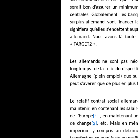
serait bon d’assurer un minimum
centrales. Globalement, les banq
surplus allemand, vont financer l
signifiera qu’elles s’endettent aup
allemand. Nous avons là toute 
« TARGET2 ».
Les allemands ne sont pas néc
longtemps- de la folie du disposit
Allemagne (plein emploi) que su
peut s’avérer que de plus en plus 
Le relatif contrat social allema
maintenir, en contenant les salair
de l’Europe
, en maintenant un
[1]
de change
, etc. Mais en même
[2]
impérium y compris au détrime