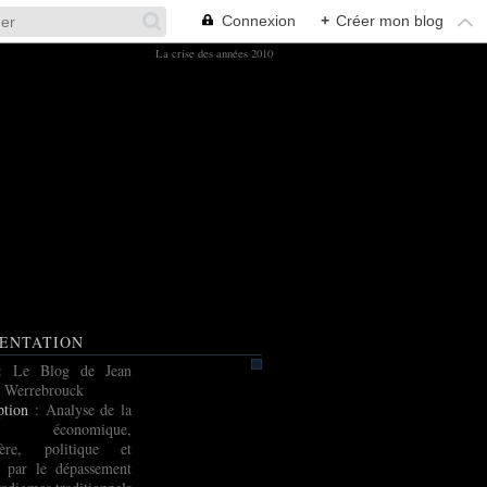
Connexion
+
Créer mon blog
La crise des années 2010
ENTATION
: Le Blog de Jean
 Werrebrouck
ption
: Analyse de la
e économique,
cière, politique et
e par le dépassement