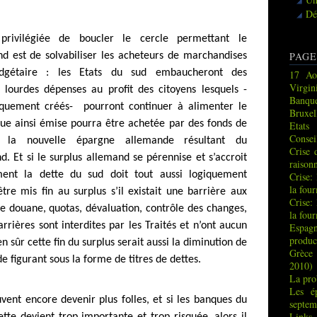
Dé
rivilégiée de boucler le cercle permettant le
PAGE
d est de solvabiliser les acheteurs de marchandises
udgétaire : les Etats du sud embaucheront des
17 Ao
Virgin
e lourdes dépenses au profit des citoyens lesquels -
Banque
quement créés- pourront continuer à alimenter le
Bruxel
que ainsi émise pourra être achetée par des fonds de
Etats
Consei
nt la nouvelle épargne allemande résultant du
Crise 
. Et si le surplus allemand se pérennise et s’accroit
raison
ement la dette du sud doit tout aussi logiquement
Crise:
la fou
tre mis fin au surplus s’il existait une barrière aux
Crise:
de douane, quotas, dévaluation, contrôle des changes,
la fou
rrières sont interdites par les Traités et n’ont aucun
Espag
produc
en sûr cette fin du surplus serait aussi la diminution de
Grèce 
 figurant sous la forme de titres de dettes.
2010)
La pro
Les é
vent encore devenir plus folles, et si les banques du
septem
Links
te devient trop importante et trop risquée, alors il