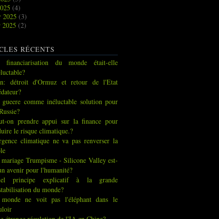
2025
(4)
r 2025
(3)
r 2025
(2)
CLES RÉCENTS
 financiarisation du monde était-elle
éluctable?
an: détroit d'Ormuz et retour de l'Etat
édateur?
 gueere comme inéluctable solution pour
 Russie?
ut-on prendre appui sur la finance pour
duire le risque climatique.?
urgence climatique ne va pas renverser la
ble
 mariage Trumpisme - Silicone Valley est-
 un avenir pour l'humanité?
el principe explicatif à la grande
stabilisation du monde?
 monde ne voit pas l'éléphant dans le
uloir
e étrange régulation de l'IA en Chine?