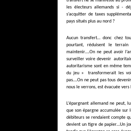
transfert ne se manifeste au profi
les électeurs allemands si - dé
s’acquitter de taxes supplémenta
pays situés plus au nord ?
Aucun transfert… donc chez tous 
pourtant, réduisent le terrain
maintenir….On ne peut avoir l’am
surveiller voire devenir autoritai
autoritarisme sont en même temps
du jeu » transformerait les voi
pas….On ne peut pas tous devenir
nous le verrons, est évacuée vers
L’épargnant allemand ne peut, l
que son épargne accumulée sur le 
débiteurs se rendaient compte qu
devient un tigre de papier…Un jou