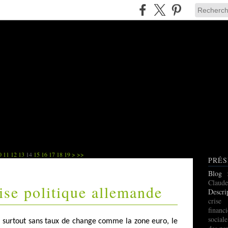
0
11
12
13
14
15
16
17
18
19
>
>>
PRÉS
Blog
Claude
rise politique allemande
Descri
cris
finan
social
 surtout sans taux de change comme la zone euro, le