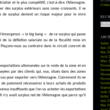
des pa
rialisé et le plus compétitif, c’est-à-dire l’Allemagne,
Contac
er des surplus extérieurs sans cesse croissants. Il se
 de surplus devient un risque majeur pour le vivre
REC
 l’émergence -« le big bang »- de ce surplus qui passe
ARCH
 de la déflation salariale ou de la fiscalité mise en
Juille
Plaçons-nous au contraire dans le circuit concret de
Juin 
Mai 2
Avril 
Mars 
Févrie
exportations allemandes sur le reste de la zone et en
Janvie
payées par des clients qui, eux, situés dans des zones
Décem
rces pour exporter vers l’Allemagne. Clairement ils ne
Novem
Octob
 de paiement nécessaires à leurs achats de produits
Septe
enus insuffisants que l’on va acheter les exportations
Août 
Il n’y avait surplus net de l’Allemagne que parce qu’il
Juille
Juin 
Mai 2
Avril 