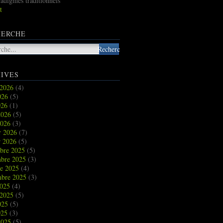
radigmes traditionnels
t
HERCHE
IVES
t 2026
(4)
2026
(5)
026
(1)
2026
(5)
2026
(3)
r 2026
(7)
r 2026
(5)
bre 2025
(5)
bre 2025
(3)
re 2025
(4)
mbre 2025
(3)
2025
(4)
t 2025
(5)
2025
(5)
025
(3)
2025
(5)