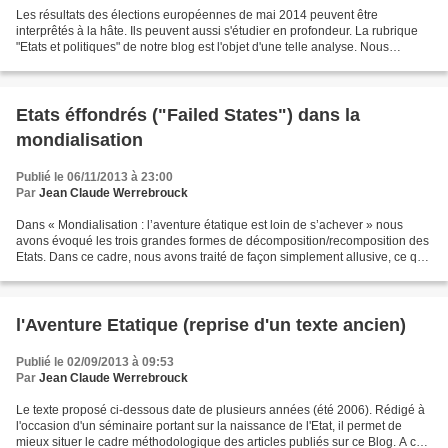
Les résultats des élections européennes de mai 2014 peuvent être
interprêtés à la hâte. Ils peuvent aussi s'étudier en profondeur. La rubrique
"Etats et politiques" de notre blog est l'objet d'une telle analyse. Nous
reprenons ci-dessous un texte publié...
Etats éffondrés ("Failed States") dans la
mondialisation
Publié le 06/11/2013 à 23:00
Par
Jean Claude Werrebrouck
Dans « Mondialisation : l’aventure étatique est loin de s’achever » nous
avons évoqué les trois grandes formes de décomposition/recomposition des
Etats. Dans ce cadre, nous avons traité de façon simplement allusive, ce que
nous appelions les « structures...
l'Aventure Etatique (reprise d'un texte ancien)
Publié le 02/09/2013 à 09:53
Par
Jean Claude Werrebrouck
Le texte proposé ci-dessous date de plusieurs années (été 2006). Rédigé à
l'occasion d'un séminaire portant sur la naissance de l'Etat, il permet de
mieux situer le cadre méthodologique des articles publiés sur ce Blog. A ce