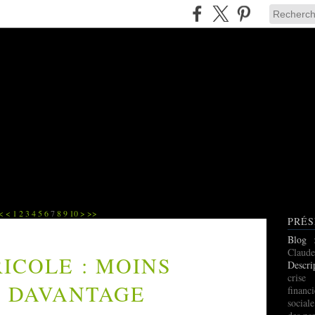
<
<
1
2
3
4
5
6
7
8
9
10
>
>>
PRÉS
Blog
Claude
RICOLE : MOINS
Descri
cris
T DAVANTAGE
finan
social