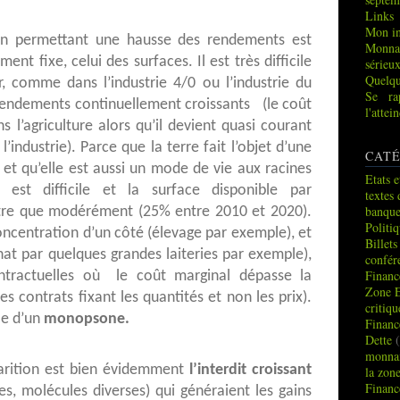
Links
Mon in
ion permettant une hausse des rendements est
Monna
ent fixe, celui des surfaces. Il est très difficile
sérieu
Quelqu
r, comme dans l’industrie 4/0 ou l’industrie du
Se ra
rendements continuellement croissants (le coût
l'atte
 l’agriculture alors qu’il devient quasi courant
ndustrie). Parce que la terre fait l’objet d’une
CATÉ
 et qu’elle est aussi un mode de vie aux racines
Etats e
 est difficile et la surface disponible par
textes 
banque
ître que modérément (25% entre 2010 et 2020).
Politi
ncentration d’un côté (élevage par exemple), et
Billets
hat par quelques grandes laiteries par exemple),
confér
Financ
ontractuelles où le coût marginal dépasse la
Zone 
 contrats fixant les quantités et non les prix).
critiq
lle d’un
monopsone.
Financ
Dette
(
monnai
arition est bien évidemment
l’interdit croissant
la zon
Financ
es, molécules diverses) qui généraient les gains