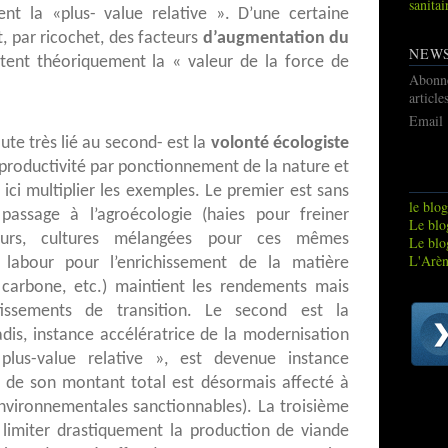
sanitai
ent la «plus- value relative ». D’une certaine
t, par ricochet, des facteurs
d’augmentation du
NEW
ent théoriquement la « valeur de la force de
Abonn
article
Email
te très lié au second- est la
volonté écologiste
 productivité par ponctionnement de la nature et
ici multiplier les exemples. Le premier est sans
le blog
assage à l’agroécologie (haies pour freiner
Le blog
seurs, cultures mélangées pour ces mêmes
Le blo
L'Arèn
s labour pour l’enrichissement de la matière
 carbone, etc.) maintient les rendements mais
tissements de transition. Le second est la
adis, instance accélératrice de la modernisation
lus-value relative », est devenue instance
% de son montant total est désormais affecté à
nvironnementales sanctionnables). La troisième
 limiter drastiquement la production de viande