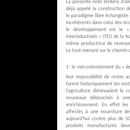
La présente note tentera d’all
déjà appelé la construction d
le paradigme libre échangiste
incohérents dans celui des éco
le développement est le «
interindustriels » (TEI) de la 
même productrice de revenus,
Le tout menant sur le chemin d
1- le mécontentement du « der
leur impossibilité de rester 
furent historiquement les mote
l’agriculture diminuaient le c
nouveaux débouchés à une 
enrichissement. En effet le
affectés à une nourriture d
aujourd’hui contre plus de 5
produits manufacturés dev