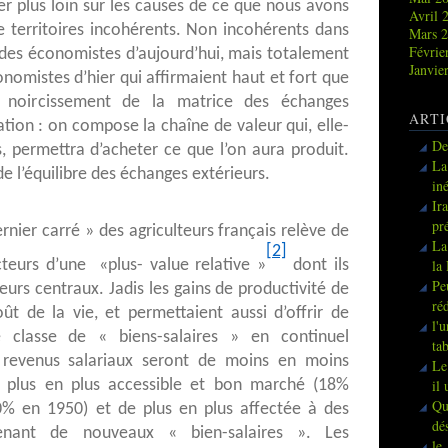
er plus loin sur les causes de ce que nous avons
Avril 
e territoires incohérents. Non incohérents dans
Mars 
Févrie
 des économistes d’aujourd’hui, mais totalement
Janvie
nomistes d’hier qui affirmaient haut et fort que
 noircissement de la matrice des échanges
ARTI
Nation : on compose la chaîne de valeur qui, elle-
De
 permettra d’acheter ce que l’on aura produit.
La
e l’équilibre des échanges extérieurs.
in
Ir
pr
nier carré » des agriculteurs français relève de
La
[2]
acteurs d’une «plus- value relative »
dont ils
la
Pe
urs centraux. Jadis les gains de productivité de
ré
oût de la vie, et permettaient aussi d’offrir de
l'
classe de « biens-salaires » en continuel
ta
s revenus salariaux seront de moins en moins
Le
e plus en plus accessible et bon marché (18%
il
Qu
0% en 1950) et de plus en plus affectée à des
dé
enant de nouveaux « bien-salaires ». Les
le