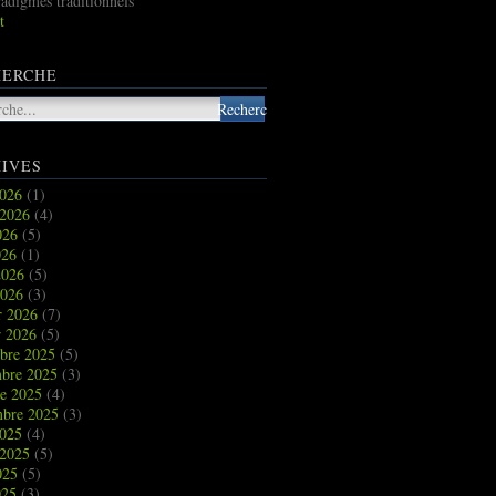
radigmes traditionnels
t
HERCHE
IVES
2026
(1)
t 2026
(4)
2026
(5)
026
(1)
2026
(5)
2026
(3)
r 2026
(7)
r 2026
(5)
bre 2025
(5)
bre 2025
(3)
re 2025
(4)
mbre 2025
(3)
2025
(4)
t 2025
(5)
2025
(5)
025
(3)