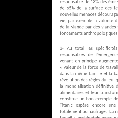
responsable de 13% des émiss
de 65% de la surface des ter
nouvelles menaces découragea
vie, par exemple la volonté d
de la viande par des viandes 
foncements anthropologiques e
3- Au total les spécificité
responsables de l’émergen
venant en principe augmente
« valeur de la force de travai
dans la même famille et la ba
révolution des règles du jeu, q
la mondialisation définitive 
alimentaires et leur transfor
constitue un bon exemple de c
Titanic espère encore une
totalement au naufrage.
La n