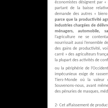
économistes désignent par « é
partant de la baisse relati
demande des autres « biens-
parce que la productivité a
industries chargées de délivr
ménagers, automobile, sa
l’agriculture ne se contenta
nourrissait aussi l’ensemble de
des gains de productivité, vo
carré » des agriculteurs franç
la plupart des activités de con
ou la périphérie de l’Occiden
impécunieux exige de rassemb
Tiers-Monde où la valeur d
Souvenons-nous, avant même l
des pénuries de masques, méd
2- Cet affaissement de product