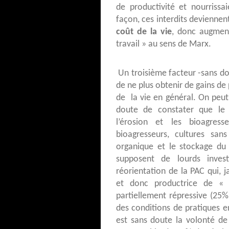
de productivité et nourrissai
façon, ces interdits deviennen
coût de la vie
, donc augment
travail » au sens de Marx.
Un troisième facteur -sans dou
de ne plus obtenir de gains de
de la vie en général. On peut 
doute de constater que le p
l’érosion et les bioagres
bioagresseurs, cultures san
organique et le stockage du
supposent de lourds inves
réorientation de la PAC qui, j
et donc productrice de « p
partiellement répressive (25
des conditions de pratiques e
est sans doute la volonté de