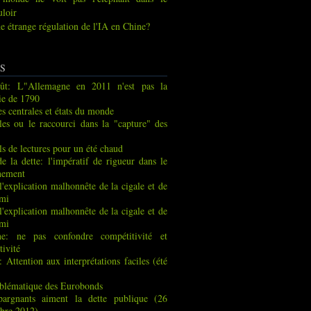
uloir
e étrange régulation de l'IA en Chine?
S
ût: L"Allemagne en 2011 n'est pas la
ie de 1790
s centrales et états du monde
les ou le raccourci dans la "capture" des
ls de lectures pour un été chaud
de la dette: l'impératif de rigueur dans le
nement
 l'explication malhonnête de la cigale et de
rmi
 l'explication malhonnête de la cigale et de
rmi
ne: ne pas confondre compétitivité et
tivité
: Attention aux interprétations faciles (été
blématique des Eurobonds
pargnants aiment la dette publique (26
bre 2012)