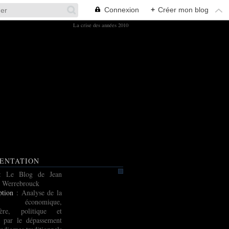
Connexion
+
Créer mon blog
La crise des années 2010
ENTATION
: Le Blog de Jean
 Werrebrouck
ption
: Analyse de la
e économique,
cière, politique et
e par le dépassement