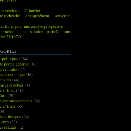
tervention du 21 janvier
ie,recherche désespérément souverain
x
es livres pour une analyse prospective
pprocher d'une solution partielle sans
indre 23/10/2011
GORIES
t politiques
(184)
de portée générale
(81)
s centrales
(47)
que économique
(46)
 invités
(44)
ences et débats
(44)
e et Etats
(41)
Euro
(39)
ue des raisonnements
(36)
e er Etats
(35)
34)
e et banques
(24)
e euro
(23)
es et Etats
(12)