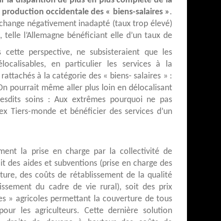
ar la disparition de plus en plus complète de la
la production occidentale des « biens-salaires »
.
 change négativement inadapté (taux trop élevé)
 telle l’Allemagne bénéficiant elle d’un taux de
cette perspective, ne subsisteraient que les
localisables, en particulier les services à la
ttachés à la catégorie des « biens- salaires » :
 On pourrait même aller plus loin en délocalisant
 desdits soins : Aux extrêmes pourquoi ne pas
ex Tiers-monde et bénéficier des services d’un
ment la prise en charge par la collectivité de
oit des aides et subventions (prise en charge des
ture, des coûts de rétablissement de la qualité
issement du cadre de vie rural), soit des prix
res » agricoles permettant la couverture de tous
our les agriculteurs. Cette dernière solution