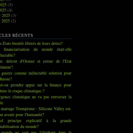
2025
(5)
2025
(4)
r 2025
(3)
r 2025
(2)
CLES RÉCENTS
s Etats bientôt libérés de leurs dettes?
 financiarisation du monde était-elle
éluctable?
an: détroit d'Ormuz et retour de l'Etat
édateur?
 gueere comme inéluctable solution pour
 Russie?
ut-on prendre appui sur la finance pour
duire le risque climatique.?
urgence climatique ne va pas renverser la
ble
 mariage Trumpisme - Silicone Valley est-
 un avenir pour l'humanité?
el principe explicatif à la grande
stabilisation du monde?
 monde ne voit pas l'éléphant dans le