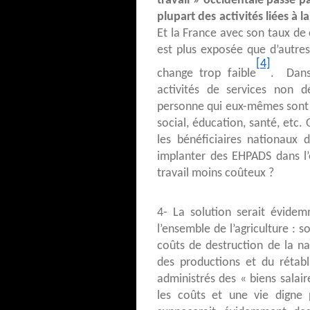
travail » occidentale passe p
plupart des activités liées à 
Et la France avec son taux de
est plus exposée que d’autres,
[4]
change trop faible
. Dans 
activités de services non dé
personne qui eux-mêmes sont ra
social, éducation, santé, etc.
les bénéficiaires nationaux
implanter des EHPADS dans l’
travail moins coûteux ?
4- La solution serait évidem
l’ensemble de l’agriculture : s
coûts de destruction de la na
des productions et du rétabl
administrés des « biens salai
les coûts et une vie digne p