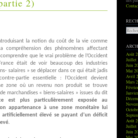
rtie 2)
des pa
Contac
REC
introduisant la notion du coût de la vie comme
ARCH
la compréhension des phénomènes affectant
Août 
e comprendre que le vrai problème de l’Occident
Juille
 France était de voir beaucoup des industries
Juin 
s- salaires » se déplacer dans ce qui était jadis
Mai 2
Avril 
ntre-partie essentielle : l’Occident devient
Mars 
se zone où un revenu non produit se trouve
Févrie
e marchandises « biens-salaires » issues du dit
Janvie
Décem
ce est plus particulièrement exposée au
Novem
on appartenance à une zone monétaire lui
Octob
artificiellement élevé se payant d’un déficit
Septe
Août 
levé
.
Juille
Juin 
Mai 2