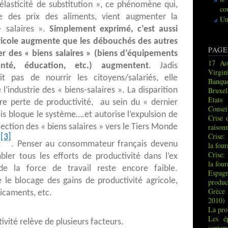
lasticité de substitution », ce phénomène qui,
co
ve des prix des aliments, vient augmenter la
Un
 salaires ».
Simplement exprimé, c’est aussi
gricole augmente que les débouchés des autres
PAGE
er des « biens salaires » (biens d’équipements
17 Ao
nté, éducation, etc.) augmentent
. Jadis
Virgin
it pas de nourrir les citoyens/salariés, elle
Banque
 l’industrie des « biens-salaires ». La disparition
Bruxel
Etats
ire perte de productivité, au sein du « dernier
Consei
ais bloque le système….et autorise l’expulsion de
Crise 
fection des « biens salaires » vers le Tiers Monde
raison
Crise:
[3]
t
. Penser au consommateur français devenu
la fou
Crise:
ler tous les efforts de productivité dans l’ex
la fou
e la force de travail reste encore faible.
Espag
e blocage des gains de productivité agricole,
produc
Grèce 
icaments, etc.
2010)
La pro
Les é
ivité relève de plusieurs facteurs.
septem