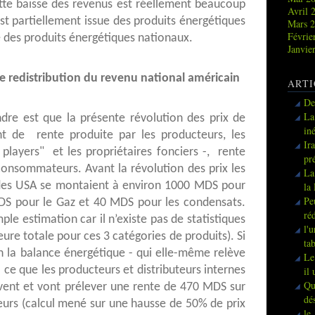
te baisse des revenus est réellement beaucoup
Avril 
est partiellement issue des produits énergétiques
Mars 
Févrie
ue des produits énergétiques nationaux.
Janvie
 redistribution du revenu national américain
ARTI
De
La
dre est que la présente révolution des prix de
in
nt de rente produite par les producteurs, les
Ir
s players" et les propriétaires fonciers -, rente
pr
 consommateurs. Avant la révolution des prix les
La
 des USA se montaient à environ 1000 MDS pour
la
Pe
MDS pour le Gaz et 40 MDS pour les condensats.
ré
le estimation car il n’existe pas de statistiques
l'
ieure totale pour ces 3 catégories de produits). Si
ta
on la balance énergétique - qui elle-même relève
Le
 ce que les producteurs et distributeurs internes
il
Qu
èvent et vont prélever une rente de 470 MDS sur
dé
eurs (calcul mené sur une hausse de 50% de prix
le