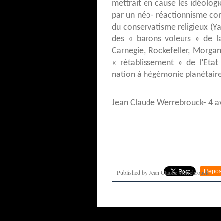
mettrait en cause les idéologi
par un néo- réactionnisme com
du conservatisme religieux (Ya
des « barons voleurs » de la
Carnegie, Rockefeller, Morgan
« rétablissement » de l’Etat
nation à hégémonie planétaire
Jean Claude Werrebrouck- 4 av
Repos
Published by Jean Claude Werrebrouck