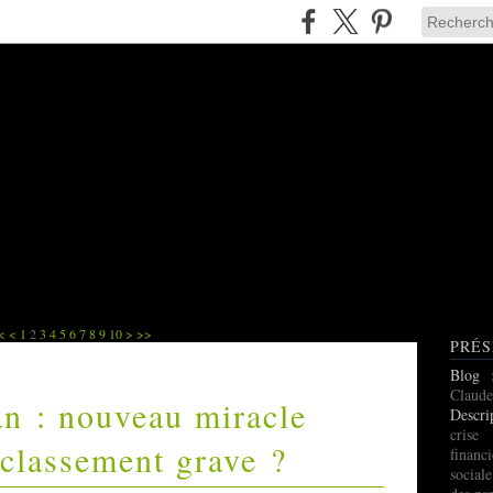
<
<
1
2
3
4
5
6
7
8
9
10
>
>>
PRÉS
Blog
Claude
an : nouveau miracle
Descri
cris
classement grave ?
finan
social