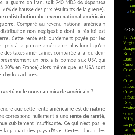
de la guerre en Iran, soit 940 MDS de dépenses
co
 50% de hausse des prix résultants de la guerre).
Un
e redistribution du revenu national américain
guerre
. Comparé au revenu national américain
PAGE
distribution non négligeable dont la réalité est
17 Ao
erre. Cette rente est lourdement payée par les
Virgin
t prix à la pompe américaine plus lourd qu’en
Banque
sse des taxes américaines comparée à la lourdeur
Bruxel
Etats
 présentement un prix à la pompe aux USA qui
Consei
 à 20% en France) alors même que les USA sont
Crise 
en hydrocarbures.
raison
Crise:
la fou
Crise:
 rareté ou le nouveau miracle américain ?
la fou
Espag
produc
prendre que cette rente américaine est de
nature
Grèce 
ne correspond nullement à une
rente de rareté
,
2010)
nue subitement insuffisante. Ce qui n’est pas le
La pro
Les é
la plupart des pays d’Asie. Certes, durant les
septem