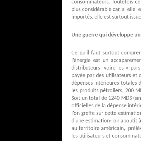
consommateurs. Toutefois cet
plus considérable car, si elle 
importés, elle est surtout iss
Une guerre qui développe une
Ce qu’il faut surtout compren
l’énergie est un accapareme
distributeurs -voire les « pur
payée par des utilisateurs et
dépenses intérieures totales
les produits pétroliers, 200 
Soit un total de 1240 MDS (simp
officielles de la dépense intér
l’on greffe sur cette estimati
d’une estimation- on aboutit à
au territoire américain, prél
les utilisateurs et consommat