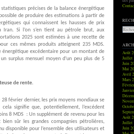
des pa
Contac
es statistiques précises de la balance énergétique
possible de produire des estimations à partir de
REC
rgétiques qui connaissent les hausses de prix
Iran. Si l’on s’en tient au pétrole brut, aux
portations 2025 sont estimées à une recette de
pour ces mêmes produits atteignent 235 MDS.
ARCH
ce énergétique excédentaire pour un montant de
Août 
Juille
 un surplus mensuel moyen d’un peu plus de 5
Juin 
Mai 2
Avril 
Mars 
teuse de rente
.
Févrie
Janvie
Décem
e 28 février dernier, les prix moyens mondiaux se
Novem
Octob
cela signifie que, potentiellement, l’excédent
Septe
ins 8 MDS : Un supplément de revenu pour les
Août 
t bien sûr les grandes compagnies pétrolières,
Juille
Juin 
u disponible pour l’ensemble des utilisateurs et
Mai 2