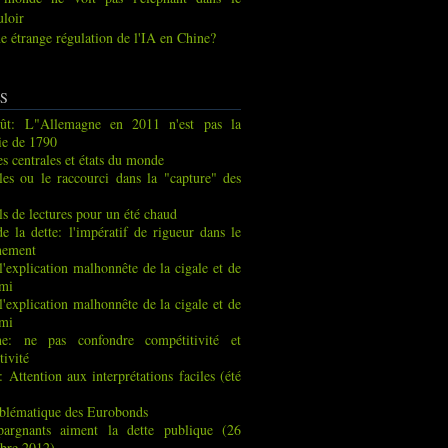
uloir
e étrange régulation de l'IA en Chine?
S
ût: L"Allemagne en 2011 n'est pas la
ie de 1790
s centrales et états du monde
les ou le raccourci dans la "capture" des
ls de lectures pour un été chaud
de la dette: l'impératif de rigueur dans le
nement
 l'explication malhonnête de la cigale et de
rmi
 l'explication malhonnête de la cigale et de
rmi
ne: ne pas confondre compétitivité et
tivité
: Attention aux interprétations faciles (été
blématique des Eurobonds
pargnants aiment la dette publique (26
bre 2012)