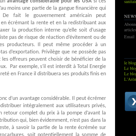
 un
avantage considérable pour les USA
si ces
sanitai
d’au moins une partie de la gangue financière qui
. De fait le gouvernement américain peut
NEW
 en écrémant la rente et en la redistribuant aux
Abonn
article
 taxer la production interne qu’elle soit d’usage
Email
xiste pas de risque de réaction d’évitement ou de
es producteurs. Il peut même procéder à un
otas d’exportation. Privilège que ne possède pas
les offreurs peuvent choisir de bénéficier de la
le blog
ux. Par exemple, s’il est interdit à Total Energie
Le blog
Le blo
reté en France il distribuera ses produits finis en
L'Arèn
donc d’un avantage considérable. Il peut écrémer
edistribuer intégralement aux utilisateurs privés,
 retour complet du prix à la pompe d’avant la
tribution qui, bien évidemment, n’est pas dans la
este, à savoir la partie de la rente écrémée sur
drocarbures, soit potentiellement la somme de