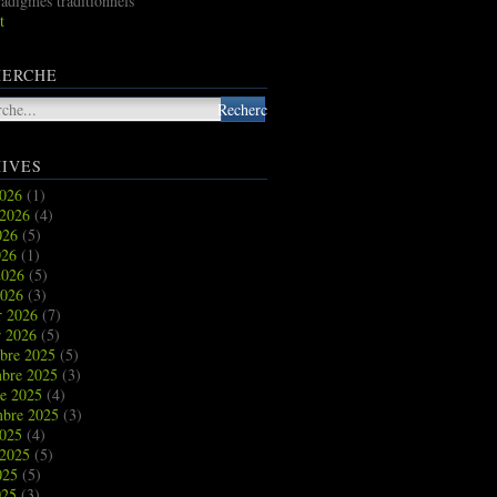
radigmes traditionnels
t
HERCHE
IVES
2026
(1)
t 2026
(4)
2026
(5)
026
(1)
2026
(5)
2026
(3)
r 2026
(7)
r 2026
(5)
bre 2025
(5)
bre 2025
(3)
re 2025
(4)
mbre 2025
(3)
2025
(4)
t 2025
(5)
2025
(5)
025
(3)