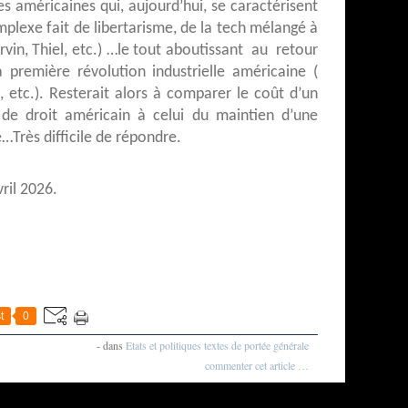
es américaines qui, aujourd’hui, se caractérisent
plexe fait de libertarisme, de la tech mélangé à
rvin, Thiel, etc.) …le tout aboutissant au retour
 première révolution industrielle américaine (
, etc.). Resterait alors à comparer le coût d’un
 de droit américain à celui du maintien d’une
…Très difficile de répondre.
ril 2026.
t
0
-
dans
Etats et politiques
textes de portée générale
commenter cet article
…