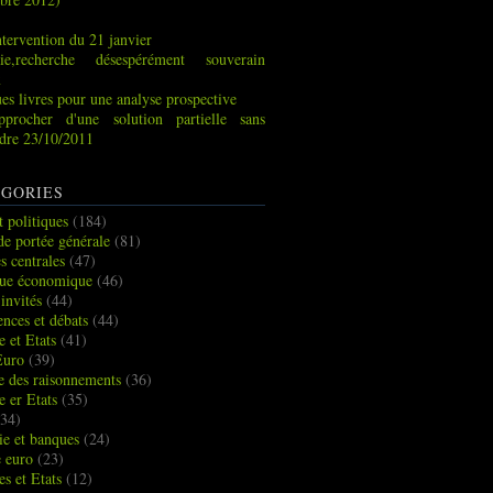
tervention du 21 janvier
ie,recherche désespérément souverain
x
es livres pour une analyse prospective
pprocher d'une solution partielle sans
indre 23/10/2011
GORIES
t politiques
(184)
de portée générale
(81)
s centrales
(47)
que économique
(46)
 invités
(44)
ences et débats
(44)
e et Etats
(41)
Euro
(39)
ue des raisonnements
(36)
e er Etats
(35)
34)
e et banques
(24)
e euro
(23)
es et Etats
(12)