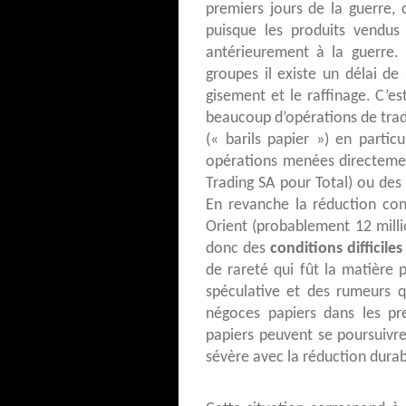
premiers jours de la guerre, 
puisque les produits vendus
antérieurement à la guerre.
groupes il existe un délai d
gisement et le raffinage. C’es
beaucoup d’opérations de trad
(« barils papier ») en particu
opérations menées directement
Trading SA pour Total) ou des «
En revanche la réduction co
Orient (probablement 12 milli
donc des
conditions diffici
de rareté qui fût la matière 
spéculative et des rumeurs q
négoces papiers dans les pr
papiers peuvent se poursuivre
sévère avec la réduction durab