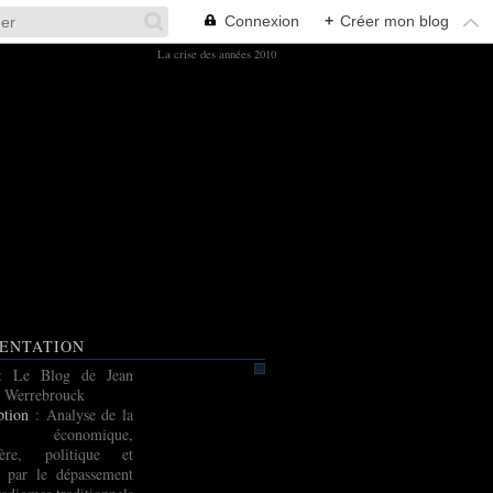
Connexion
+
Créer mon blog
La crise des années 2010
ENTATION
: Le Blog de Jean
 Werrebrouck
ption
: Analyse de la
e économique,
cière, politique et
e par le dépassement