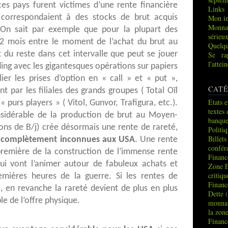
ces pays furent victimes d’une rente financière
Links
 correspondaient à des stocks de brut acquis
Mon in
Monna
 On sait par exemple que pour la plupart des
sérieu
e 2 mois entre le moment de l’achat du brut au
Quelqu
t du reste dans cet intervalle que peut se jouer
Se ra
l'atte
ing avec les gigantesques opérations sur papiers
lier les prises d’option en « call » et « put »,
CATÉ
 par les filiales des grands groupes ( Total Oïl
Etats e
 purs players » ( Vitol, Gunvor, Trafigura, etc.).
textes 
nsidérable de la production de brut au Moyen-
banque
ons de B/j) crée désormais une rente de rareté,
Politi
Billets
les complètement inconnues aux USA
. Une rente
confér
première de la construction de l’immense rente
Financ
ui vont l’animer autour de fabuleux achats et
Zone 
critiq
emières heures de la guerre. Si les rentes de
Financ
, en revanche la rareté devient de plus en plus
Dette
(
le de l’offre physique.
monnai
la zon
Financ