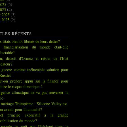
2025
(5)
2025
(4)
r 2025
(3)
r 2025
(2)
CLES RÉCENTS
s Etats bientôt libérés de leurs dettes?
 financiarisation du monde était-elle
éluctable?
an: détroit d'Ormuz et retour de l'Etat
édateur?
 gueere comme inéluctable solution pour
 Russie?
ut-on prendre appui sur la finance pour
duire le risque climatique.?
urgence climatique ne va pas renverser la
ble
 mariage Trumpisme - Silicone Valley est-
 un avenir pour l'humanité?
el principe explicatif à la grande
stabilisation du monde?
 monde ne voit pas l'éléphant dans le