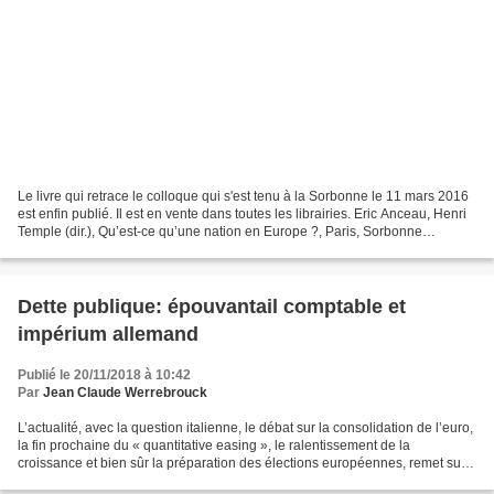
Le livre qui retrace le colloque qui s'est tenu à la Sorbonne le 11 mars 2016
est enfin publié. Il est en vente dans toutes les librairies. Eric Anceau, Henri
Temple (dir.), Qu’est-ce qu’une nation en Europe ?, Paris, Sorbonne
Université Presses, 2018....
Dette publique: épouvantail comptable et
impérium allemand
Publié le 20/11/2018 à 10:42
Par
Jean Claude Werrebrouck
L’actualité, avec la question italienne, le débat sur la consolidation de l’euro,
la fin prochaine du « quantitative easing », le ralentissement de la
croissance et bien sûr la préparation des élections européennes, remet sur
le devant de la scène l’idée...